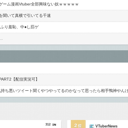
ーム漫画Vtuber全部興味ない奴ｗｗｗｗｗ
を聞いて真横で引いてる千速
ふり羞恥、中●︎し罰ゲ
…
ART2【配信実況可】
自分の気持ち悪いツイート聞くやつやってるのかなって思ったら相手鴨神やん
312
2
VTuberNews