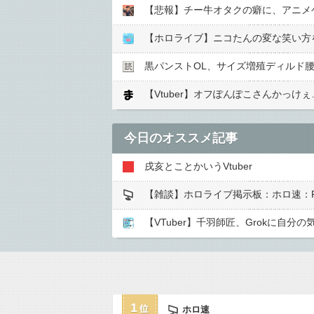
【悲報】チー牛オタクの癖に、アニメゲ
【ホロライブ】ニコたんの変な笑い方
黒パンストOL、サイズ増殖ディルド腰
【Vtuber】オフぽんぽこさんかっけぇ
今日のオススメ記事
戌亥とことかいうVtuber
【雑談】ホロライブ掲示板：ホロ速：P
【VTuber】千羽師匠、Grokに
1
ホロ速