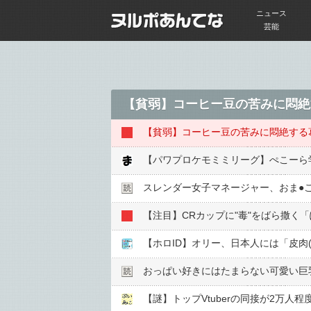
ニュース
芸能
【貧弱】コーヒー豆の苦みに悶絶
【貧弱】コーヒー豆の苦みに悶絶する
【パワプロケモミミリーグ】ぺこーら
スレンダー女子マネージャー、おま●︎
【注目】CRカップに"毒"をばら撒く「
【ホロID】オリー、日本人には「皮肉(s
おっぱい好きにはたまらない可愛い巨
【謎】トップVtuberの同接が2万人