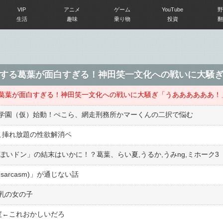
VIP
アニメ
ゲーム
YouTube
野
生活
趣味
乗り物
投資
翻
する葛葉が面白すぎる！神田笑一文化への戦いに大騒
葛葉が面白すぎる！神田笑一文化への戦いに大騒ぎ「うああああああ！
学園（仮）始動！ぺこら、網走刑務所かマーくんの二択で悩む
こ挿れ放題の性欲解消ペ
ぽいドン」の結末はいかに！？葛葉、らい夏,うるか,うみng,ミホーク3
arcasm)」が通じない話
乳の女の子
程度←これおかしいだろ