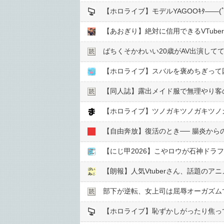
【ホロライブ】モデルYAGOOｷﾀ――(ﾟ∀
【あおぎり】絶対に信用できるVTube
ばちくそかわいい20歳がAV出演して
【ホロライブ】スバルを褒めちぎって
【同人誌】露出メイド服で無理やり客の
【ホロライブ】ツノガキツノガキツノ
【自由奔放】復活のとき── 腸炎からの
【にじ甲2026】こやロウが石神ドラ
【朗報】人気Vtuberさん、話題のア
部下が逆転、女上司は屈辱オーガズム
【ホロライブ】恥ずかしがったり焦っ