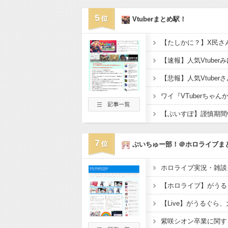
5
Vtuberまとめ駅！
7
ぶいちゅー部！＠ホロライブま
ホロライブ実況・雑談ス
【ホロライブ】がうる
【Live】がうるぐら
紫咲シオン卒業に関す