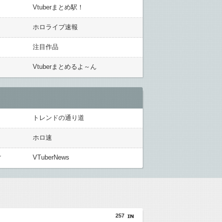
Vtuberまとめ駅！
ホロライブ速報
注目作品
Vtuberまとめるよ～ん
トレンドの通り道
ホロ速
け
VTuberNews
257