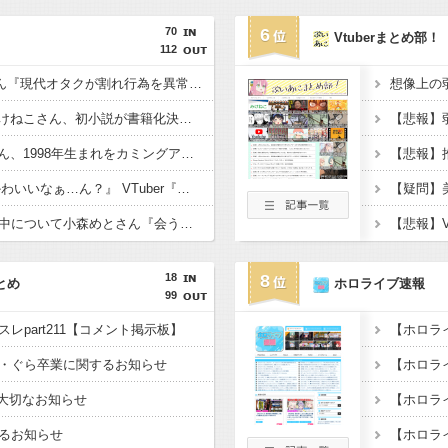
70
6
Vtuberまとめ部！
112
【たしかに？】X民さん『現代オタクが割れ行為を異常に叩く理由、ソシャゲとVTuberしか追ってない"一般人"だからです』
【速報】人気Vtuberみけねこさん、初小説が書籍化決定してしまうwwwww←み！さんなんでもやるなあ
【悲報】人気Vtuberさん、1998年生まれをカミングアウトwwwww
ワイ『VTuberちゃんかわいいなぁ…ん？』 VTuber『（2000年代のアニメやバラエティを語り出す）』
【ぶいすぽ】謹慎期間中について小森めとさん『会うこともないし話すこともない』
18
8
とめ
ホロライブ速報
99
レpart211【コメント掲示板】
・ぐら卒業に関するお知らせ
、大切なお知らせ
るお知らせ