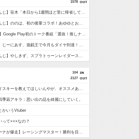
1578
【にじさんじ】笹木「本日から1週間ほど里に帰省してくるやよ～。久々に京都満喫してくるっ！」
【にじさんじ】ののは、初の後輩コラボ！あゆゆとおはなし「なかよくなれるかな？！」【8/7(金)20:00】
【VTuber】Google Play初のトーク番組「選抜！推しナイン発表会」発表へ！8名が推しキャラクターの魅力を語り合う【8/6(木)18:00】
【ななし】じーにあす、遊戯王で今月もダイヤ到達！『先生もう笑うしかなくなっとりますやん』『とんでもないバケモンを産み出してしまった』
【にじさんじ】やしきず、スプラトゥーンレイダース本編そっちのけで極悪ミニゲームを極めようとする
104
2127
美味いウイスキーを教えてほしいんやが、オススメあるか????
四季凪アキラ：思い出の品を綺麗にしていく。
かいうVtuber
いって×××なの？
【姫森ルーナが爆走】レーシングマスター！勝利を目指してアクセル全開なのら！！！