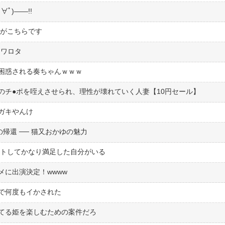
ﾟ)――!!
rがこちらです
てワロタ
困惑される奏ちゃんｗｗｗ
チ●︎ポを咥えさせられ、理性が壊れていく人妻【10円セール】
ガキやんけ
帰還 ── 猫又おかゆの魅力
フトしてかなり満足した自分がいる
ニメに出演決定！wwww
で何度もイかされた
てる姫を楽しむための案件だろ