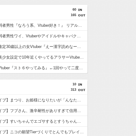
60
165
想像上の弱者男性『なろう系、Vtuber好き！』 リアル弱者男性『哲学、古典文学、世界史。(ﾒｶﾞﾈｸｲ)』
【悲報】弱者男性ワイ、Vtuberやアイドルやキャバクラに金を使いまくる奴が理解できない…
【悲報】推定30歳以上の女Vtuber『えー漢字読めなーいわかんなーい』 キッズリスナー『！？』
【疑問】美少女設定で10年近くやってるアラサーVtuberとか痛いとしか思えないんだが興奮するもんなの？
【悲報】Vtuber『スト６やってみる』←1回やって二度とやらないパターン多すぎだろｗｗｗｗ
10
313
【ホロライブ】まつり、お姫様になりたいが「んなたんには勝てねえなと思ってw」
【ホロライブ】フブさん、激辛耐性がありすぎて信用が全く無く妖怪扱いさらてしまうｗ
【ホロライブ】すいちゃんでエゴサするとすうちゃんも一緒に出てくるのでなんの配信をしているか詳しいすいちゃん
【ホロライブ】ニコの願望Tierづくりでとんでもプレイに付き合わされるおかゆんw