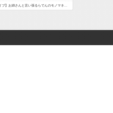
【ホロライブ】お姉さんと言い張るらでんのモノマネが似てるラプ様