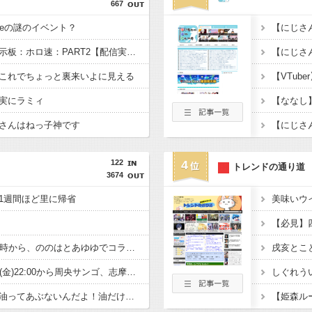
667
beの謎のイベント？
【雑談】ホロライブ掲示板：ホロ速：PART2【配信実況可】
これでちょっと裏来いよに見える
実にラミィ
さんはねっ子神です
122
4
トレンドの通り道
3674
1週間ほど里に帰省
【必見】
【にじさんじ】本日20時から、ののはとあゆゆでコラボ！
戌亥とこと
【にじさんじ】8月7日(金)22:00から周央サンゴ、志摩スペイン村サマーフィエスタ2026のPR配信！
しぐれう
【にじさんじ】詩乃「油ってあぶないんだよ！油だけにね」