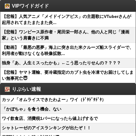
VIPワイドガイド
【悲報】人気アニメ「メイドインアビス」の主題歌にVTuberさんが
起用されてまたまたまた炎...
【悲報】ワンピース原作者・尾田栄一郎さん、他の人と同じ「漫画
家」という肩書きに不満
【動画】「最悪の悪夢」海上に突き出た米クルーズ船スライダーで、
利用者が動けなくなる映像拡散...
独身「あ、人生ミスったかも」←こう思ったりせんの？？？？
【悲報】ヤマト運輸、要冷蔵指定のカブト虫を冷凍でお届けしてしま
い無事死亡😇
りぷらい速報
カッノ「オムライスできたわよー」ワイ（ﾄﾞﾀﾄﾞﾀﾄﾞﾀ）
「かぼちゃ」を食う機会、ない
ワイ飲食店、消費税1パーになったら値上げするで
シャトレーゼのアイスランキングが出たぞ！！