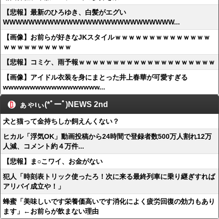
【悲報】最新のひろゆき、白髪がエグい
WWWWWWWWWWWWWWWWWWWWWWWWWWW...
【画像】お前らが好きなJKスタイルｗｗｗｗｗｗｗｗｗｗｗｗｗｗ
ｗｗｗｗｗｗｗｗｗｗ
【悲報】コミケ、雨予報ｗｗｗｗｗｗｗｗｗｗｗｗｗｗｗｗｗｗｗｗ
【画像】アイドル衣装を身にまとった井上春華が可愛すぎる
wwwwwwwwwwwwwwwwww...
ぁゃιぃ(*ﾟーﾟ)NEWS 2nd
犬と猫って金持ちしか飼えんくない？
ヒカル「浮気OK」動画投稿から24時間で登録者数500万人割れ12万
人減、コメント約４万件...
【悲報】ま○こワイ、お金がない
犯人「時刻表トリック使ったろ！次に来る最終列車に乗り継ぎすれば
アリバイ成立や！」
蜂蜜「美味しいです栄養価高いです消化によく疲労回復の効力もあり
ます」←お前らが飲まない理由