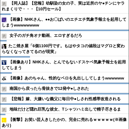
【同人誌】【悲報】幼馴染の女の子、実は近所のヤ●︎チンにヤラ
れまくりで・・・【10円セール】
【画像】NHKさん、●●お〇ぱいのエチエチ気象予報士を起用して
しまうwwwwwwww
女子のガチ角オナ動画、エロすぎるだろ
たこ焼き屋「6個1100円です。もはやタコの値段はマグロと変わ
らなくなってきてるのが現実」
【画像あり】NHKさん、とんでもないドスケベ気象予報士を起用
してしまう
【画像】あのちゃん、性的なベロを丸出ししてしまうwwwwww
南国から戻ったら骨抜きで12発中●︎しされた
【悲報】嫁、大嫌いな義父に毎日中●︎しされ性感帯改造される
地味だけど隠れ巨乳な彼女、Tシャツハミ出しで精子尽きるま
【衝撃】お笑い芸人きしたかの、完全に売れるｗｗｗｗｗ(※画像
あり)