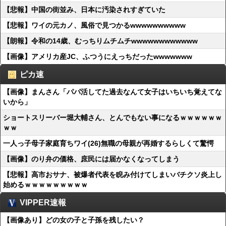
【悲報】中国の街並み、日本に汚染されすぎていた
【悲報】ワイの元カノ、風俗で見つかるwwwwwwwwww
【朗報】令和の14歳、むっちりムチムチwwwwwwwwwwww
【画像】アメリカ産JC、ふつうにえっちだったwwwwwww
ピカ速
【画像】まんさん「パパ活してた過去なんて女子はいちいち覚えてな
いから」
ショートスリーバー堀大輔さん、とんでもない事になるｗｗｗｗｗｗ
ｗｗ
一人っ子母子家庭育ちワイ(26)無職の母親が再婚するらしくて驚愕
【画像】のり弁の価格、庶民には届かなくなってしまう
【悲報】高市おサナ、被爆者代表を睨み付けてしまいバチクソ炎上し
始めるｗｗｗｗｗｗｗｗｗ
VIPPER速報
【画像あり】どの女の子と子孫を残したい？