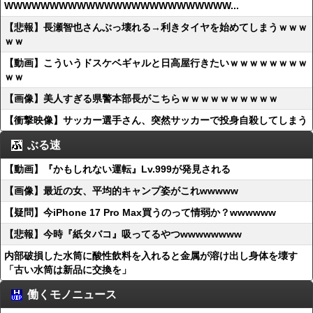
WWWWWWWWWWWWWWWWWWWWWWWWW...
【悲報】長瀬智也さんぶっ壊れる→利きタイヤを始めてしまうｗｗｗ
ｗｗ
【動画】こういうドスケベギャルと日高屋行きたいｗｗｗｗｗｗｗｗ
ｗｗ
【画像】美人すぎる県警本部長がこちらｗｗｗｗｗｗｗｗｗｗ
【衝撃映像】サッカー選手さん、突然サッカーで投身自殺してしまう
ぶる速
【動画】『かもしれない運転』Lv.999が発見される
【画像】最近の女、平均的キャンプ姿がこれwwwww
【疑問】今iPhone 17 Pro Max買うのって情弱か？wwwwww
【悲報】今時『紙タバコ』吸ってるやつwwwwwwww
内部破損した水筒に酸性飲料を入れると金属が溶け出し身体を壊す
「古い水筒は新品に交換を」
働くモノニュース