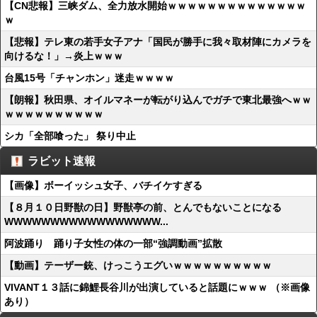
【CN悲報】三峡ダム、全力放水開始ｗｗｗｗｗｗｗｗｗｗｗｗｗｗ
ｗ
【悲報】テレ東の若手女子アナ「国民が勝手に我々取材陣にカメラを
向けるな！」→炎上ｗｗｗ
台風15号「チャンホン」迷走ｗｗｗｗ
【朗報】秋田県、オイルマネーが転がり込んでガチで東北最強へｗｗ
ｗｗｗｗｗｗｗｗｗｗ
シカ「全部喰った」 祭り中止
ラビット速報
【画像】ボーイッシュ女子、バチイケすぎる
【８月１０日野獣の日】野獣亭の前、とんでもないことになる
WWWWWWWWWWWWWWWWW...
阿波踊り 踊り子女性の体の一部“強調動画”拡散
【動画】テーザー銃、けっこうエグいｗｗｗｗｗｗｗｗｗｗ
VIVANT１３話に錦鯉長谷川が出演していると話題にｗｗｗ （※画像
あり）