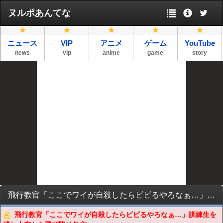
ヌルポあんてな
ニュース
VIP
アニメ
ゲーム
YouTube
news
vip
anime
game
story
飛行教官「ここでワイが自殺したらビビるやろなぁ…」訓練生を残し上空から飛び降りﾀﾋ亡
飛行教官「ここでワイが自殺したらビビるやろなぁ…」訓練生を