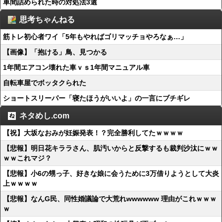
車間詰められた時の対処法3選
思考ちゃんねる
筋トレ初心者ワイ「5年もやればゴリマッチョやろなぁ…」
【画像】「抱ける」鳥、見つかる
1年間エアコン壊れた車ｖｓ1年間マニュアル車
自転車屋でボッタクられた
ショートスリーパー「寝たほうがいいよ」の一言にブチギレ
ネタめし.com
【祝】大坂なおみが妊娠発表！？完全勝利してたｗｗｗｗ
【悲報】明日花キララさん、肌汚いからと反撃するも裁判沙汰にｗｗ
ｗｗこれマジ？
【悲報】小6の甥っ子、好きな娘に会うために3万借りようとして大炎
上ｗｗｗｗ
【悲報】なんG民、同性婚議論で大荒れwwwwww 理由がこれｗｗｗ
ｗ