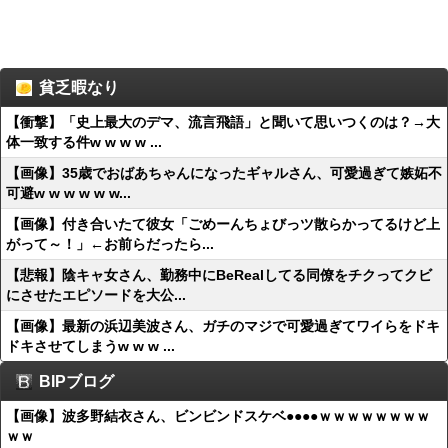
貧乏暇なり
【衝撃】「史上最大のデマ、流言飛語」と聞いて思いつくのは？→大
体一致する件w w w w ...
【画像】35歳でおばあちゃんになったギャルさん、可愛過ぎて嫉妬不
可避w w w w w w...
【画像】付き合いたて彼女「ごめーんちょびっツ散らかってるけど上
がって～！」←お前らだったら...
【悲報】陰キャ女さん、勤務中にBeRealしてる同僚をチクってクビ
にさせたエピソードを大公...
【画像】最新の浜辺美波さん、ガチのマジで可愛過ぎてワイらをドキ
ドキさせてしまうw w w ...
BIPブログ
【画像】波多野結衣さん、ビンビンドスケベ●●●●ｗｗｗｗｗｗｗｗ
ｗｗ