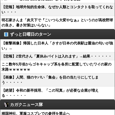
【悲報】地球外知的生命体、なぜか人類とコンタクトを取ってくれな
い ・・・
明石家さんま「炎天下で『こいつら大変やなぁ』というのが高校野球
の良さ。暑さ対策はいらない」
ずっと日曜日のターン
【衝撃画像】帰国した日本人「さすが日本の代表駅は醤油の匂いが強
い」→
【悲報】Z世代さん「夏休みバイトは入れます」→結果・・・・・・
ここ数年5月頃からゴキキャップ系を各所に配置していたワイの家の
末路ｗｗｗｗｗｗ
【画像】人間、猫のヤバい「集会」を目の当たりにしてしま
う・・・・・
【絶望】令和の新卒採用、「この写真」が必要な企業が増え
る・・・・・・
カガクニュース隊
靖国神社、軍服コスプレでの参拝を禁止へ