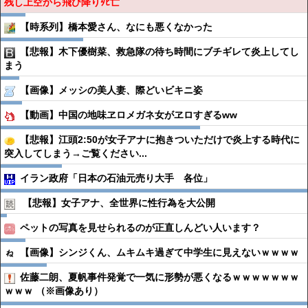
残し上空から飛び降りﾀﾋ亡
【時系列】橋本愛さん、なにも悪くなかった
【悲報】木下優樹菜、救急隊の待ち時間にブチギレて炎上してし
まう
【画像】メッシの美人妻、際どいビキニ姿
【動画】中国の地味ヱロメガネ女がヱロすぎるww
【悲報】江頭2:50が女子アナに抱きついただけで炎上する時代に
突入してしまう→ご覧ください...
イラン政府「日本の石油元売り大手 各位」
【悲報】女子アナ、全世界に性行為を大公開
ペットの写真を見せられるのが正直しんどい人います？
【画像】シンジくん、ムキムキ過ぎて中学生に見えないｗｗｗｗ
佐藤二朗、夏帆事件発覚で一気に形勢が悪くなるｗｗｗｗｗｗｗ
ｗｗｗ （※画像あり）