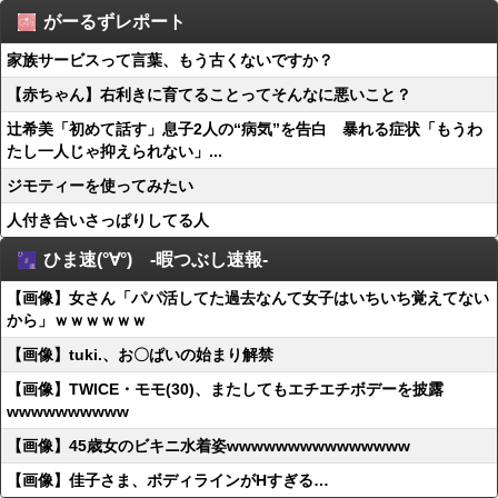
がーるずレポート
家族サービスって言葉、もう古くないですか？
【赤ちゃん】右利きに育てることってそんなに悪いこと？
辻希美「初めて話す」息子2人の“病気”を告白 暴れる症状「もうわ
たし一人じゃ抑えられない」...
ジモティーを使ってみたい
人付き合いさっぱりしてる人
ひま速(°∀°) -暇つぶし速報-
【画像】女さん「パパ活してた過去なんて女子はいちいち覚えてない
から」ｗｗｗｗｗｗ
【画像】tuki.、お〇ぱいの始まり解禁
【画像】TWICE・モモ(30)、またしてもエチエチボデーを披露
wwwwwwwwww
【画像】45歳女のビキニ水着姿wwwwwwwwwwwwwww
【画像】佳子さま、ボディラインがHすぎる…