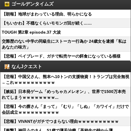
ゴールデンタイムズ
【朗報】地球がまわっている理由、明らかになる
【ちいかわ】不穏なくらいモモンガ回が続く……
TOUGH 第2章 episode.37 大波
交際歴のない中学の同級生にストーカー行為か 24歳女を逮捕「私は
あなたの味方」
【悲報】ベイブレード、ガチで転売ヤーの餌食になっている模様
なんJクエスト
【悲報】中国父さん、熊本へ10トンの支援物資！トランプは完全無視
←これｗｗｗｗｗｗｗｗｗｗ
【嫉妬】日本発ゲーム「めっちゃカメレオン」、世界で1500万本売
れてしまうｗｗｗｗｗｗｗｗ...
【悲報】今の膣さん「まって」「むり」「しぬ」「カワイイ」だけで
会話成立ｗｗｗｗｗｗｗｗｗｗ
【悲報】VIVANTがガチでつまらない理由ｗｗｗｗｗｗｗｗｗｗ
【衝撃】神田うのさん、51歳で薄毛治療「高校生の時から薄