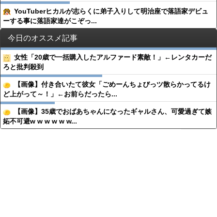
YouTuberヒカルが志らくに弟子入りして明治座で落語家デビュ
ーする事に落語家達がこぞっ...
今日のオススメ記事
女性「20歳で一括購入したアルファード素敵！」←レンタカーだ
ろと批判殺到
【画像】付き合いたて彼女「ごめーんちょびっツ散らかってるけ
ど上がって～！」←お前らだったら...
【画像】35歳でおばあちゃんになったギャルさん、可愛過ぎて嫉
妬不可避w w w w w w...