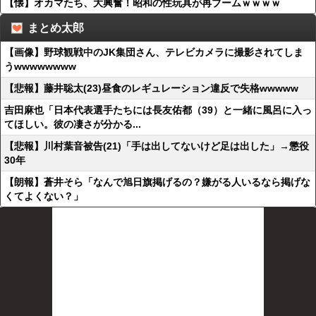
【懐】オカマたち、大興奮！昭和の性玩具が再ブームｗｗｗｗ
まとめ太郎
【画像】野球観戦中のJK集団さん、テレビカメラに撮影されてしま
うwwwwwwww
【悲報】藤井聡太(23)昼食のレギュレーション違反で失格wwwww
吉田麻也「日本代表選手たちには長友佑都（39）と一緒に風呂に入っ
てほしい。彼の凄さが分かる...
【悲報】川村葉音被告(21)「手は出してないけど足は出した」→懲役
30年
【朗報】蒼井そら「なんで旭日旗掲げるの？嫌がる人いるなら掲げな
くてよくない？」