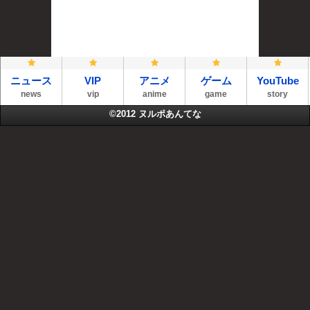
ニュース
VIP
アニメ
ゲーム
YouTube
news
vip
anime
game
story
©2012
ヌルポあんてな