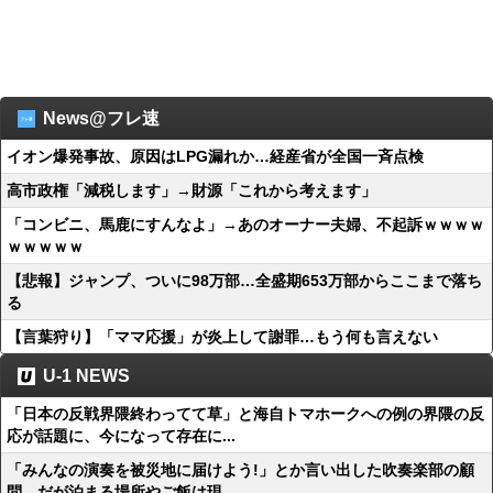
News@フレ速
イオン爆発事故、原因はLPG漏れか…経産省が全国一斉点検
高市政権「減税します」→財源「これから考えます」
「コンビニ、馬鹿にすんなよ」→あのオーナー夫婦、不起訴ｗｗｗｗ
ｗｗｗｗｗ
【悲報】ジャンプ、ついに98万部…全盛期653万部からここまで落ち
る
【言葉狩り】「ママ応援」が炎上して謝罪…もう何も言えない
U-1 NEWS
「日本の反戦界隈終わってて草」と海自トマホークへの例の界隈の反
応が話題に、今になって存在に...
「みんなの演奏を被災地に届けよう!」とか言い出した吹奏楽部の顧
問、だが泊まる場所やご飯は現...