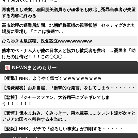
マ！50分いたぞ????」 →...
再審見直し法案、稲田朋美議員らが頑張るも敗北し冤罪当事者が失望
する内容に終わる
高市総理の避難所訪問、北朝鮮将軍様の視察状態 セッティグされた
場所に登場し 「ここは快適で...
ひろゆき＆泉房穂、政党設立wwwwwwwwww
熊本でベトナム人が他の日本人と協力し被災者を救出 →憂国者「助
けたのは俺だ！！！この〇〇〇...
NEWSまとめもりー
【衝撃】NHK、ようやく気づくｗｗｗｗｗｗｗｗｗ
【消費減税】お弁当屋、『衝撃的な発言』をしてしまう・・・・・・
【悲報】ドジャースファン、大谷翔平にブチギレてしま
う！！！！！！
【驚愕】優木まおみ、くみっきー、菊地亜美……タレント達が次々と
アジアの国々へ移住する本当の...
【悲報】NHK、ガチで『恐ろしい事実』が判明する・・・・・