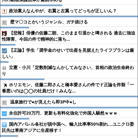
政治素人なんやが、右翼と左翼ってどっちが正しいん？
壁マ〇コとかいうジャンル、ガチ抜ける
【悲報】俳優の佐藤二朗、このまま引退かと噂される 過去に強迫
性障害、今回の件で精神的に落ち...
【正論】学生「奨学金のせいで出産を見据えたライフプランは厳
しい」
立憲・小川「定数削減なんかしてみなさい、首相の政治生命終わ
り
ホリエモン、佐藤二郎さんと橋本愛さんの件でド正論を炸裂「一
番悪いのは◯◯の社員だけ！みんな...
温泉旅行で●︎が見えたら即3P中●︎し
永住許可20万円、更新も有料化強化で外国人騒然ｗｗｗ
国内アパレル各社が脱中国へ、輸入比率率50%割れ…ユニクロ委
託先は東南アジアに生産移す！