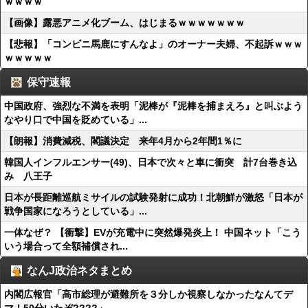
ｗｗｗｗ
【画像】露悪アニメ化ブーム、はじまるｗｗｗｗｗｗｗ
【悲報】「コンビニ馬鹿にすんなよ」のオーナー夫婦、不起訴ｗｗｗ
ｗｗｗｗｗ
保守速報
中国政府、強烈な不満を表明「泥棒が『泥棒を捕まえろ』と叫ぶよう
なやり口で中国を貶めている」...
【朗報】消費減税、閣議決定 来年4月から2年間1％に
韓国人インフルエンサー(49)、日本で次々と車に衝突 計7台巻き込
み 八王子
日本が長距離巡航ミサイルの試験発射に成功！北朝鮮が激怒「日本が
戦争国家になろうとしている」...
一体なぜ？ 【衝撃】EVが充電中に突然爆発炎上！ 中国ネット「こう
いう場合って全額補償され...
なんJ政治ネタまとめ
内閣広報官「高市総理が避難所を３分しか視察しなかったなんてデ