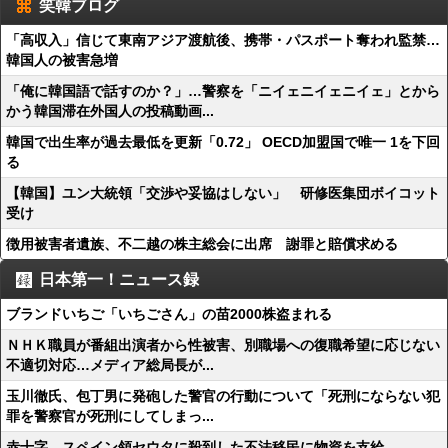
笑韓ブログ
「高収入」信じて東南アジア渡航後、携帯・パスポート奪われ監禁…
韓国人の被害急増
「俺に韓国語で話すのか？」…警察を「ニイェニイェニイェ」とから
かう韓国滞在外国人の投稿動画...
韓国で出生率が過去最低を更新「0.72」 OECD加盟国で唯一 1を下回
る
【韓国】ユン大統領「交渉や妥協はしない」 研修医集団ボイコット
受け
徴用被害者遺族、不二越の株主総会に出席 謝罪と賠償求める
日本第一！ニュース録
ブランドいちご「いちごさん」の苗2000株盗まれる
ＮＨＫ職員が番組出演者から性被害、別職場への復職希望に応じない
不適切対応…メディア総局長が...
玉川徹氏、包丁男に発砲した警官の行動について「死刑にならない犯
罪を警察官が死刑にしてしまっ...
赤十字、スペイン領セウタに殺到した不法移民に物資を支給