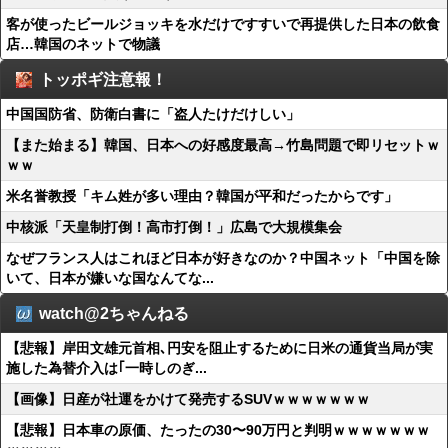
客が使ったビールジョッキを水だけですすいで再提供した日本の飲食
店…韓国のネットで物議
トッポギ注意報！
中国国防省、防衛白書に「盗人たけだけしい」
【また始まる】韓国、日本への好感度最高→竹島問題で即リセットｗ
ｗｗ
米名誉教授「キム姓が多い理由？韓国が平和だったからです」
中核派「天皇制打倒！高市打倒！」広島で大規模集会
なぜフランス人はこれほど日本が好きなのか？中国ネット「中国を除
いて、日本が嫌いな国なんてな...
watch@2ちゃんねる
【悲報】岸田文雄元首相､円安を阻止するために日米の通貨当局が実
施した為替介入は｢一時しのぎ...
【画像】日産が社運をかけて発売するSUVｗｗｗｗｗｗｗ
【悲報】日本車の原価、たったの30〜90万円と判明ｗｗｗｗｗｗｗ