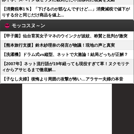
【消費税率1％】「下げるのが筋なんですけど…」消費減税で値下が
りする分と同じだけ商品を値上...
モッコスヌ～ン
【甲子園】仙台育英女子マネのウインクが波紋、称賛と批判が激突
【熊本旅行支援】鈴木紗理奈の発言が物議！現地の声と真実
【洗濯機】ドラム式vs縦型、ネットで大激論！結局どっちが正解？
【2007年】ネット流行語が19年経っても現役すぎて草！ヌクモリテ
ィからアサヒるまで徹底解...
【子なし夫婦】後悔より周囲の攻撃が怖い…アラサー夫婦の本音