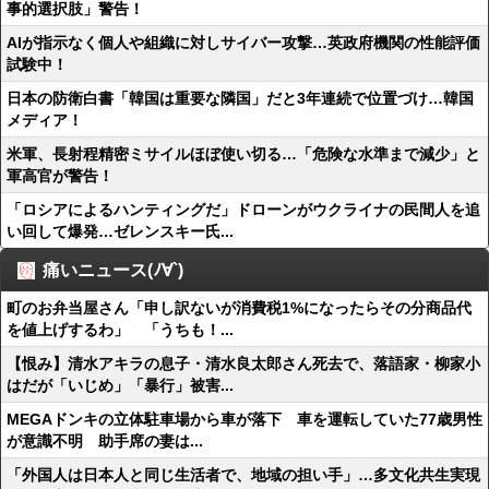
事的選択肢」警告！
AIが指示なく個人や組織に対しサイバー攻撃…英政府機関の性能評価
試験中！
日本の防衛白書「韓国は重要な隣国」だと3年連続で位置づけ…韓国
メディア！
米軍、長射程精密ミサイルほぼ使い切る…「危険な水準まで減少」と
軍高官が警告！
「ロシアによるハンティングだ」ドローンがウクライナの民間人を追
い回して爆発…ゼレンスキー氏...
痛いニュース(ﾉ∀`)
町のお弁当屋さん「申し訳ないが消費税1%になったらその分商品代
を値上げするわ」 「うちも！...
【恨み】清水アキラの息子・清水良太郎さん死去で、落語家・柳家小
はだが「いじめ」「暴行」被害...
MEGAドンキの立体駐車場から車が落下 車を運転していた77歳男性
が意識不明 助手席の妻は...
「外国人は日本人と同じ生活者で、地域の担い手」…多文化共生実現