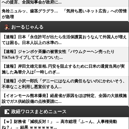
への提言、全国知事会が政府に...
角栓ニュルッ、歯茎グラグラ… 「気持ち悪いネット広告」への苦情
が急増
おーるじゃんる
【速報】日本「永住許可が出たら生活保護貰おうなんて外国人が増え
ては困る。日本人以上の水準の...
【速報】ジャンポケ斉藤の被害女性「バウムクーヘン売ったり
TikTokライブしててムカついた...
【速報】岸田文雄元首相､円安を阻止するために日米の通貨当局が実
施した為替介入は｢一時しのぎ...
【速報】小沢一郎氏「デニーにはなんの責任もないのにかわいそう、
不幸なこと利用し悪宣伝する人...
【イオンモール熊本爆発】経産省が原因をほぼ特定、全国の大規模施
設でガス供給設備の点検要請に...
政経ワロスまとめニュース
【ｗ】財務省「減税反対！」 → 高市総理「ふ～ん、人事権発動
ね？」 → 結果 ｗｗｗｗｗｗ...