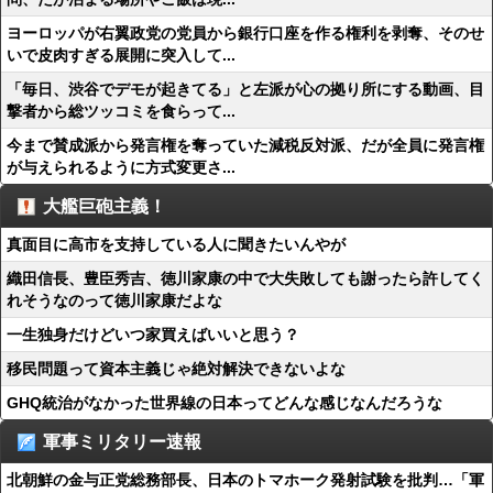
ヨーロッパが右翼政党の党員から銀行口座を作る権利を剥奪、そのせ
いで皮肉すぎる展開に突入して...
「毎日、渋谷でデモが起きてる」と左派が心の拠り所にする動画、目
撃者から総ツッコミを食らって...
今まで賛成派から発言権を奪っていた減税反対派、だが全員に発言権
が与えられるように方式変更さ...
大艦巨砲主義！
真面目に高市を支持している人に聞きたいんやが
織田信長、豊臣秀吉、徳川家康の中で大失敗しても謝ったら許してく
れそうなのって徳川家康だよな
一生独身だけどいつ家買えばいいと思う？
移民問題って資本主義じゃ絶対解決できないよな
GHQ統治がなかった世界線の日本ってどんな感じなんだろうな
軍事ミリタリー速報
北朝鮮の金与正党総務部長、日本のトマホーク発射試験を批判…「軍