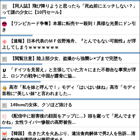
【同人誌】飛び降りようと思ったら「死ぬ前にエッチしない？」
って謎の少女に【10円セール】
【ワンピカード争奪】本屋に転売ヤー殺到！異様な光景にドン引
き
【速報】日本代表のＭＦ佐野海舟、『とんでもない可能性』が浮
上してしまうｗｗｗｗｗｗｗ
【閲覧注意】陸上部少女、盗撮から強襲レ×プまで完堕ち
「ドイツを見習え」と主張していた方々にまた不都合な事実が浮
上、ロシアの戦争に中国が露骨に協...
高市「私を妹と呼んで！」モディ「はいはい妹ね」高市「モディ
首相に"美しい妹"と言われました...
149cmの女体、クソほど抜ける
《配信中に殺害後の顔面をアップに…》頭を蹴って「死んでます
かね」女性ライバー惨殺の高野被告...
【韓国】 生きた犬を火あぶり、違法食肉解体で男2人を告訴…清
州の動物保護団体が厳罰求める