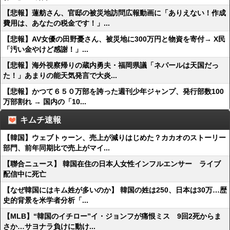
【悲報】蓮舫さん、官邸の被災地訪問広報動画に「ありえない！作成
費用は、あなたの税金です！」...
【悲報】AV女優の田野憂さん、被災地に300万円と物資を寄付→ X民
「汚い金やけど感謝！」...
【悲報】海外視察帰りの蔵内勇夫・福岡県議「ネパールは天国だっ
た！」あまりの能天気発言で大炎...
【悲報】かつて６５０万部を誇った週刊少年ジャンプ、発行部数100
万部割れ → 国内の「10...
キムチ速報
【韓国】ウェブトゥーン、売上が減りはじめた？カカオのストーリー
部門、前年同期比で売上がマイ...
【聯合ニュース】 韓国在住の日本人女性インフルエンサー ライブ
配信中に死亡
【なぜ韓国にはキム姓が多いのか】 韓国の姓は250、日本は30万…歴
史的背景を米学者分析「...
【MLB】“韓国のイチロー”イ・ジョンフが痛恨ミス 9回2死からま
さか…サヨナラ負けに動け...