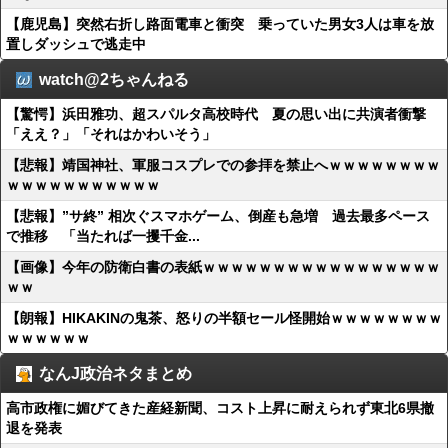
【鹿児島】突然右折し路面電車と衝突 乗っていた男女3人は車を放
置しダッシュで逃走中
watch@2ちゃんねる
【驚愕】浜田雅功、超スパルタ高校時代 夏の思い出に共演者衝撃
「ええ？」「それはかわいそう」
【悲報】靖国神社、軍服コスプレでの参拝を禁止へｗｗｗｗｗｗｗｗ
ｗｗｗｗｗｗｗｗｗｗｗ
【悲報】”サ終” 相次ぐスマホゲーム、倒産も急増 過去最多ペース
で推移 「当たれば一攫千金...
【画像】今年の防衛白書の表紙ｗｗｗｗｗｗｗｗｗｗｗｗｗｗｗｗｗ
ｗｗ
【朗報】HIKAKINの鬼茶、怒りの半額セール怪開始ｗｗｗｗｗｗｗｗ
ｗｗｗｗｗｗ
なんJ政治ネタまとめ
高市政権に媚びてきた産経新聞、コスト上昇に耐えられず東北6県撤
退を発表