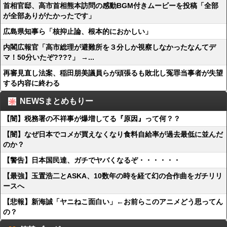
首相官邸、高市首相熊本訪問の感動BGM付きムービーを投稿「全部
が全部ありがたかったです」
広島県知事ら「核抑止論、根本的におかしい」
内閣広報官「高市総理が避難所を３分しか視察しなかったなんてデ
マ！50分いたぞ????」 →...
再審見直し法案、稲田朋美議員らが頑張るも敗北し冤罪当事者が失望
する内容に終わる
NEWSまとめもりー
【闇】税務署の不祥事が爆増してる『原因』って何？？
【闇】なぜ日本でコメが買えなくなり食料自給率が過去最低に並んだ
のか？
【警告】日本国民達、ガチでヤバくなるぞ・・・・・・
【最強】玉置浩二とASKA、10数年の時を経て幻の合作曲をガチリリ
ースへ
【悲報】新海誠「ヤニねこ面白い」←お前らこのアニメどう思ってん
の？