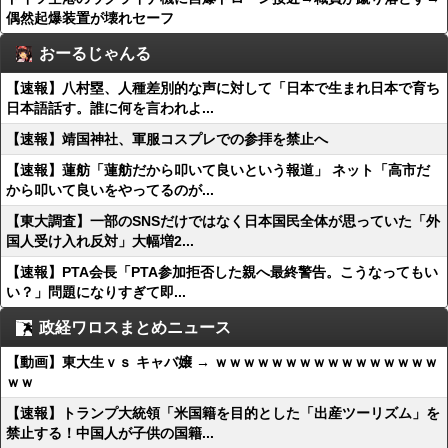
偶然起爆装置が壊れセーフ
おーるじゃんる
【速報】八村塁、人種差別的な声に対して「日本で生まれ日本で育ち
日本語話す。誰に何を言われよ...
【速報】靖国神社、軍服コスプレでの参拝を禁止へ
【速報】蓮舫「蓮舫だから叩いて良いという報道」 ネット「高市だ
から叩いて良いをやってるのが...
【東大調査】一部のSNSだけではなく日本国民全体が思っていた「外
国人受け入れ反対」大幅増2...
【速報】PTA会長「PTA参加拒否した親へ最終警告。こうなってもい
い？」問題になりすぎて即...
政経ワロスまとめニュース
【動画】東大生ｖｓ キャバ嬢 → ｗｗｗｗｗｗｗｗｗｗｗｗｗｗｗｗ
ｗｗ
【速報】トランプ大統領「米国籍を目的とした「出産ツーリズム」を
禁止する！中国人が子供の国籍...