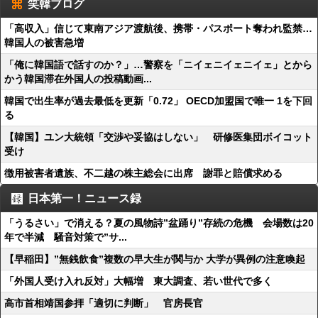
笑韓ブログ
「高収入」信じて東南アジア渡航後、携帯・パスポート奪われ監禁…
韓国人の被害急増
「俺に韓国語で話すのか？」…警察を「ニイェニイェニイェ」とから
かう韓国滞在外国人の投稿動画...
韓国で出生率が過去最低を更新「0.72」 OECD加盟国で唯一 1を下回
る
【韓国】ユン大統領「交渉や妥協はしない」 研修医集団ボイコット
受け
徴用被害者遺族、不二越の株主総会に出席 謝罪と賠償求める
日本第一！ニュース録
「うるさい」で消える？夏の風物詩”盆踊り”存続の危機 会場数は20
年で半減 騒音対策で”サ...
【早稲田】”無銭飲食”複数の早大生が関与か 大学が異例の注意喚起
「外国人受け入れ反対」大幅増 東大調査、若い世代で多く
高市首相靖国参拝「適切に判断」 官房長官