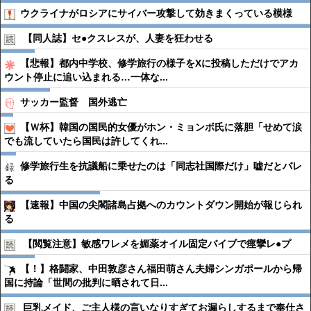
ウクライナがロシアにサイバー攻撃して効きまくっている模様
【同人誌】セ●︎クスレスが、人妻を狂わせる
【悲報】都内中学校、修学旅行の様子をXに投稿しただけでアカ
ウント停止に追い込まれる…一体な...
サッカー監督 国外逃亡
【Ｗ杯】韓国の国民的女優がホン・ミョンボ氏に落胆「せめて涙
でも流していたら国民は許してくれ...
修学旅行生を抗議船に乗せたのは「同志社国際だけ」嘘だとバレ
る
【速報】中国の尖閣諸島占拠へのカウントダウン開始が報じられ
る
【閲覧注意】敏感ワレメを媚薬オイル固定バイブで痙攣レ●︎プ
【！】格闘家、中田敦彦さん福田萌さん夫婦シンガポールから帰
国に持論「世間の批判に晒されて日...
巨乳メイド、ご主人様の言いなりすぎてお漏らしするまで奉仕さ