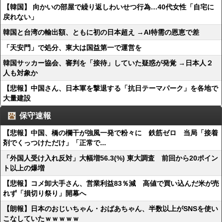
【韓国】 向かいの部屋で繰り返しわいせつ行為…40代女性「自宅に
戻れない」
韓国と台湾の輸出額、ともに初の日本超え →AI特需の恩恵で差
「天安門」で処分、東大は国益第一で運営を
韓国サッカー協会、審判を「接待」していた疑惑が発覚 →日本人２
人も対象か
【悲報】中国さん、日本軍を撃退する「抗日テーマパーク」を各地で
大量建設
保守速報
【悲報】中国、橋の欄干が強風一発で粉々に 鉄筋ゼロ 当局「接着
剤でくっつけただけ」「正常で...
「外国人受け入れ反対」大幅増56.3(%) 東大調査 前回から20ポイン
ト以上の爆増
【悲報】コメ卸大手さん、営業利益83％減 高値で買い込んだ米が売
れず「損切り祭り」開幕へ
【朗報】日本のおじいちゃん・おばあちゃん、半数以上がSNSを使い
こなしていたｗｗｗｗｗ