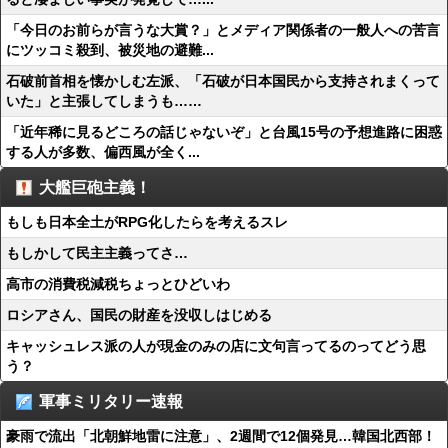
「今日のお前らが言うな大賞？」とメディア関係者の一般人への苦言
にツッコミ殺到、被災地の避難...
石破前首相を懐かしむ左派、「石破が日本国民から支持されまくって
いた」と主張してしまうも……
「近年稀に見るどころの話じゃないぞ」と台風15号の予想進路に困惑
する人が多数、偏西風が全く...
大艦巨砲主義！
もしも日本全土がRPG化したらを考えるスレ
もしかして民主主義ってさ…
高市の消費税減税ちょっとひどいわ
ロシアさん、国民の財産を没収しはじめる
キャッシュレス派の人が現金のみの店に文句言ってるのってどう思
う？
軍事ミリタリー速報
豪雨で流出「北朝鮮地雷に注意」、2週間で12個発見…韓国北西部！