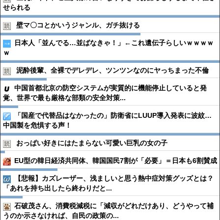
せられる
壁マ〇コとかいうジャンル、ガチ抜ける
日本人「並んでる…並ばなきゃ！」←これ遺伝子らしいｗｗｗｗ
ｗ
泥酔後輩、全裸でデレデレ、ツンツンなのにヤっちまった不倫
中国首都北京の防空システムが実質的に機能停止していると発
覚、世界で最も厳格な部類の安全対策...
「国産で代替品はなかったの」防衛省にLUUP導入発表に波紋…
中国製を危惧する声！
おっぱい好きにはたまらない可愛い巨乳の女の子
EU型の韓日経済共同体、韓国国民7割が「必要」＝日本も6割賛成
【悲報】カズレーザー、浅ましいと思う熱中症対策グッズとは？
「あれを持ち出したら終わりだと...
石破茂さん、消費税減税に「減収がどれだけあり、どうやって補
うのか示さなければ、自民の政策の...