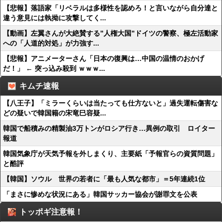
【悲報】落語家「リベラルは多様性を認めろ！と言いながら自分達と
違う意見には執拗に攻撃してく...
【動画】左翼さんが大絶賛する”人権大国”ドイツの警察、極左活動家
への「人道的対処」が力強す...
【悲報】アニメーターさん「日本の復興は…中国の温情のおかげ
だ！」 ← 突っ込み殺到 ｗｗｗ...
キムチ速報
【八王子】「ミラーくらいは当たっても仕方ないと」過失運転傷害な
どの疑いで韓国籍の宋竜巳容疑...
韓国で船積みの精製油3万トンがロシア行き…異例の取引 ロイター
報道
韓国気象庁が天気予報を外しまくり、主要紙「予報官らの資質問題」
と酷評
【韓国】ソウル 世界の若者に「最も人気な都市」＝5年連続1位
「まさに惨めな状況にある」韓国サッカー協会が謝罪文を公表
トッポギ注意報！