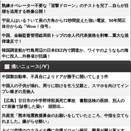
熟練オペレーター不要な「迎撃ドローン」のテストを完了…自らが目
標を追尾する映像公開！
宇宙人はいる？いて座の方角から72秒間捉えた強い電波、50年間正
体分からぬ「Wow！信号」
中国、金融監督管理総局前トップの全人代代表資格を剥奪…重大な規
律違反で！
韓国調査船が竹島周辺の日本EEZ内で調査か、ワイヤのようなもの海
中に投入…外務省が抗議！
痛いニュース(ﾉ∀`)
中国製自動車、不具合によりドアが勝手に開いてしまう件
中国人の子供が溺れ、周りに助けを乞う父親と、スマホを向けてイン
プレ稼ぎの見物人
【広島】廿日市の中学野球部員死亡事故 書類送検の医師、別人の
CT画像で診察した疑い 頭部出...
共産党「熊本地震救援募金のお願いをしていたところ、中指を立てら
れました。嫌がらせ酷い」
ドイツ空港のウクライナ機に自爆ドローン接近→職員が蹴り落とす→