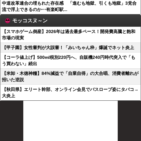
中道改革連合の埋もれた存在感 「進むも地獄、引くも地獄」3党合
流で浮上できるのか⋯有楽町駅...
モッコスヌ～ン
【スマホゲーム倒産】2026年は過去最多ペース！開発費高騰と飽和
市場の現実
【甲子園】女性審判が大誤審！「みいちゃん枠」爆誕でネット炎上
【コーラ値上げ】500ml税別220円へ、自販機240円時代突入で「も
う買わない」続出
【米卸・木徳神糧】84%減益で「自業自得」の大合唱、消費者離れが
招いた逆説
【秋田県】エリート幹部、オンライン会見でバスローブ姿にタバコ→
大炎上