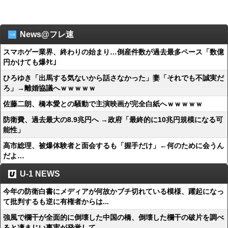
News@フレ速
スマホゲー業界、終わりの始まり…倒産件数が過去最多ペース「数億
円かけても爆ﾀﾋ」
ひろゆき「出馬する気ないから話さなかった」妻「それでも不誠実だ
ろ」→離婚協議へｗｗｗｗｗ
佐藤二朗、橋本愛との騒動で主演映画が完全白紙へｗｗｗｗｗ
防衛費、過去最大の8.9兆円へ →政府「最終的に10兆円規模になる可
能性」
高市総理、被爆体験者と面会するも「握手だけ」←何のために会うん
だよ…
U-1 NEWS
今年の防衛白書にメディアが何故かブチ切れている模様、躍起になっ
て批判するも逆に有権者からは...
強風で欄干が全面的に倒壊した中国の橋、倒壊した欄干の破片を調べ
ると凄まじい事実が発覚して…...