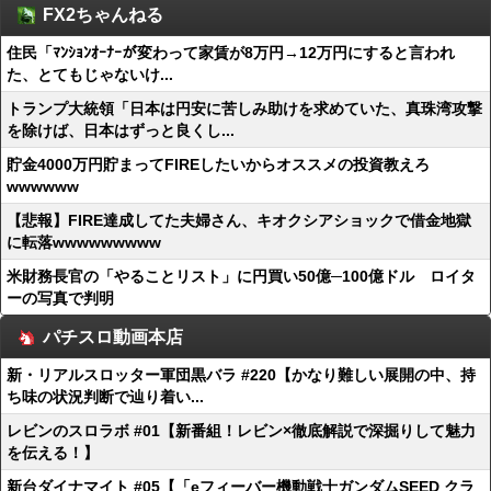
FX2ちゃんねる
住民「ﾏﾝｼｮﾝｵｰﾅｰが変わって家賃が8万円→12万円にすると言われ
た、とてもじゃないけ...
トランプ大統領「日本は円安に苦しみ助けを求めていた、真珠湾攻撃
を除けば、日本はずっと良くし...
貯金4000万円貯まってFIREしたいからオススメの投資教えろ
wwwwww
【悲報】FIRE達成してた夫婦さん、キオクシアショックで借金地獄
に転落wwwwwwwww
米財務長官の「やることリスト」に円買い50億─100億ドル ロイタ
ーの写真で判明
パチスロ動画本店
新・リアルスロッター軍団黒バラ #220【かなり難しい展開の中、持
ち味の状況判断で辿り着い...
レビンのスロラボ #01【新番組！レビン×徹底解説で深掘りして魅力
を伝える！】
新台ダイナマイト #05【「eフィーバー機動戦士ガンダムSEED クラ