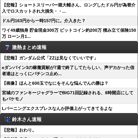
【悲報】ショートスリーパー堀大輔さん、ロングしたドル円が為替介
入でロスカットされ大損失・・...
ドル円163円から一時157円に。介入きた？
ワイ49歳独身 貯金現金300万 ビットコイン約200万 積み立て保険150
万 ローン月1...
激熱まとめ速報
【悲報】ガンダム公式「ZZは見なくていいです」
eダンバイン3の稼働貢献が7週で終了してたらしい、声デカかった信
者達はとっくにパチンコ止め...
【画像】ほんと600玉でなにをそんな悩んでんの勝は？
宮城のファンキージャグラーでBIG71回記録される、8時開店にして
もバケモノ
Lバーニングエクスプレスなんか評価上がってきてるよな
鈴木さん速報
【悲報】おわり。