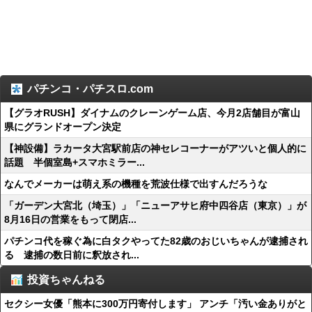
パチンコ・パチスロ.com
【グラオRUSH】ダイナムのクレーンゲーム店、今月2店舗目が富山
県にグランドオープン決定
【神設備】ラカータ大宮駅前店の神セレコーナーがアツいと個人的に
話題 半個室島+スマホミラー...
なんでメーカーは萌え系の機種を荒波仕様で出すんだろうな
「ガーデン大宮北（埼玉）」「ニューアサヒ府中四谷店（東京）」が
8月16日の営業をもって閉店...
パチンコ代を稼ぐ為に白タクやってた82歳のおじいちゃんが逮捕され
る 逮捕の数日前に釈放され...
投資ちゃんねる
セクシー女優「熊本に300万円寄付します」 アンチ「汚い金ありがと