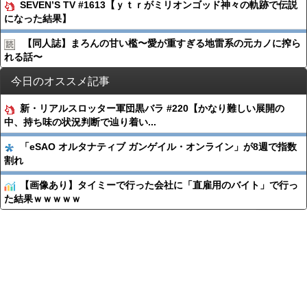
SEVEN’S TV #1613【ｙｔｒがミリオンゴッド神々の軌跡で伝説
になった結果】
【同人誌】まろんの甘い檻〜愛が重すぎる地雷系の元カノに搾ら
れる話〜
今日のオススメ記事
新・リアルスロッター軍団黒バラ #220【かなり難しい展開の
中、持ち味の状況判断で辿り着い...
「eSAO オルタナティブ ガンゲイル・オンライン」が8週で指数
割れ
【画像あり】タイミーで行った会社に「直雇用のバイト」で行っ
た結果ｗｗｗｗｗ