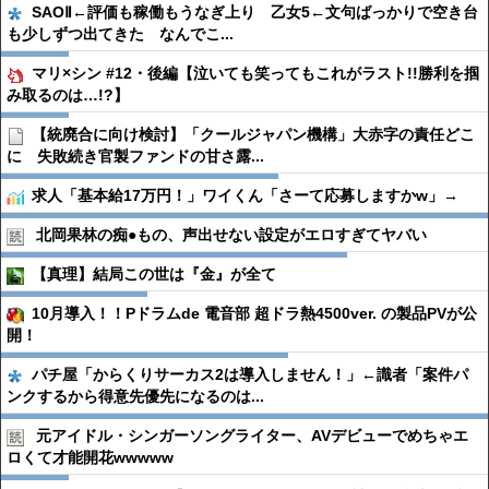
SAOⅡ←評価も稼働もうなぎ上り 乙女5←文句ばっかりで空き台
も少しずつ出てきた なんでこ...
マリ×シン #12・後編【泣いても笑ってもこれがラスト!!勝利を掴
み取るのは…!?】
【統廃合に向け検討】「クールジャパン機構」大赤字の責任どこ
に 失敗続き官製ファンドの甘さ露...
求人「基本給17万円！」ワイくん「さーて応募しますかw」→
北岡果林の痴●︎もの、声出せない設定がエロすぎてヤバい
【真理】結局この世は『金』が全て
10月導入！！Pドラムde 電音部 超ドラ熱4500ver. の製品PVが公
開！
パチ屋「からくりサーカス2は導入しません！」←識者「案件パ
ンクするから得意先優先になるのは...
元アイドル・シンガーソングライター、AVデビューでめちゃエ
ロくて才能開花wwwww