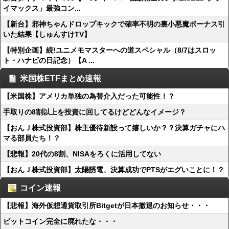
イマックス」最強コン...
【新台】邪神ちゃんドロップキックで確率不明の裏小悪魔ボーナス引
いた結果【しゅんすけTV】
【特別企画】続!ユニメモマスターへの道スペシャル（8/7はスロッ
ト・ハナビの日記念）【A ...
米国株ETFまとめ速報
【米国株】アメリカ単独の為替介入だった可能性！？
手取りの8割以上を投資に回してるけどどんなイメージ？
【おんＪ株式投資部】株主優待新設って嬉しいか？？決算ガチャにハ
マる部員たち！？
【悲報】20代の8割、NISAをろくに活用してない
【おんＪ株式投資部】太陽誘電、決算成功でPTSがエグいことに！？
コイン速報
【悲報】海外仮想通貨取引所Bitgetが日本撤退のお知らせ・・・
ビットコイン完全に廃れたな・・・