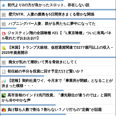
初代より2の方が良かったスロット、存在しない説
壁穴NTR、人妻の膣奥を5日間突きまくる密かな関係
ハプニングバー人妻、群がる男たちに夢中になってた
ジャスティン翔の全国喰種 #21【「L東京喰種」ついに有馬パネ
ル取れたぞおおおお!!】
【米国】トランプ大統領、仮想通貨関連で2277億円以上の収入－
2025年資産開示
痴女が乱れて潮吹いて男を骨抜きにしてく
初任給の半分を投資に回す予定だけど賢いか？
【悲報】契約社員ワイ、今月末で「事業所が閉鎖」となることが
決まった模様・・・
高市首相のインド2兆円投資。「優先順位が違うのでは」と国民
から冷ややかな声
負け額も人数で割る？割らない？ノリ打ちの”定義”が話題