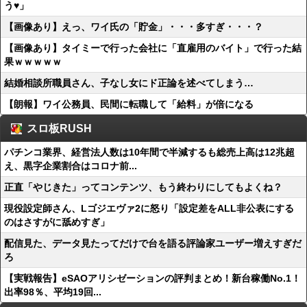
う♥」
【画像あり】えっ、ワイ氏の「貯金」・・・多すぎ・・・？
【画像あり】タイミーで行った会社に「直雇用のバイト」で行った結
果ｗｗｗｗｗ
結婚相談所職員さん、子なし女にド正論を述べてしまう…
【朗報】ワイ公務員、民間に転職して「給料」が倍になる
スロ板RUSH
パチンコ業界、経営法人数は10年間で半減するも総売上高は12兆超
え、黒字企業割合はコロナ前...
正直「やじきた」ってコンテンツ、もう終わりにしてもよくね？
現役設定師さん、Lゴジエヴァ2に怒り「設定差をALL非公表にする
のはさすがに舐めすぎ」
配信見た、データ見たってだけで台を語る評論家ユーザー増えすぎだ
ろ
【実戦報告】eSAOアリシゼーションの評判まとめ！新台稼働No.1！
出率98％、平均19回...