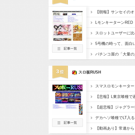
3
スロ板RUSH
【悲報】L東京喰種で