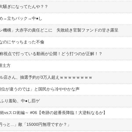
大騒ぎになってたんや？？
→立ちバック→中●︎し
ン機構」大赤字の責任どこに 失敗続き官製ファンドの甘さ露呈
なのにヤっちまった不倫
人称視点で打っている動画が公開！どう打つのが正解！？
膣土方
ビル店さん、抽選予約が3万人超えｗｗｗｗｗｗｗｗ
順位が違うのでは」と国民から冷ややかな声
ふり羞恥、中●︎し罰ゲ
術vsスロ術編～ #06【奇跡の超番長降臨！大逆転なるか】
っと...」敵「15000円無理ですか？」