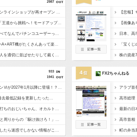
2987
【朗報】サンセイのオンラインショップが再オープン 「新7500Tシャツ」「BOX of GARO」「Wall of GARO」が追加されてるぞ
LモンキーターンRED「王道から挑戦へ！モードアップ！最速達成！ジャックイン！７揃い！」←まったくの別物っぽいけど流行るんか！？
スロットユーザーに比べてなんでパチンコユーザーってリテラシーがここまで低いんだろうか…
5号機の時って、面白いA+ART機がたくさんあって楽しかったよなｗｗｗ
「宝くじ
パチンコ屋の「大量の人を適切に並ばせたりして裁く能力」←これガチで凄いよなｗｗｗ
933
4
FX2ちゃんねる
1941
スマスロモンキーターンⅥが2027年1月以降に登場！？ゼーガペインは抱き合わせなの…？
過去最低記録を更新したった…
【超悲報】ジャグラー打ちのおじいちゃん、オカルト行為をガッツリ晒されてしまう…
デカヘソ喰種でLT入ると周りからの「駆け抜けろ！」思念が凄まじいんだが
【動画あり】常連からしたら迷惑でしかない情報がこちらｗｗｗｗｗ