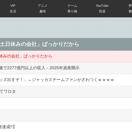
VIP
アニメ
ゲーム
YouTube
野
生活
趣味
乗り物
投資
翻
土日休みの会社」ばっかりだから
休みの会社」ばっかりだから
で2277億円以上の収入－2025年資産開示
ッズ出すぞ！」←ジャッカスチームファンがざわつくｗｗｗｗ
んてワロタ
達成!!】