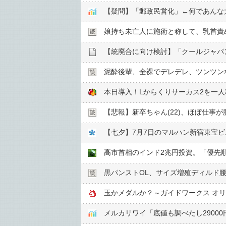
【疑問】「郵政民営化」←何であんな
娘持ち未亡人に施術と称して、乳首責め
【統廃合に向け検討】「クールジャパ
泥酔後輩、全裸でデレデレ、ツンツン
本日導入！Lからくりサーカス2を一
【悲報】新卒ちゃん(22)、ほぼ仕事が
【七夕】7月7日のマルハン新宿東宝
高市首相のインド2兆円投資。「優先
黒パンストOL、サイズ増殖ディルド腰
玉かメダルか？～ガイドワークス オリ
メルカリワイ「底値も調べたし29000円