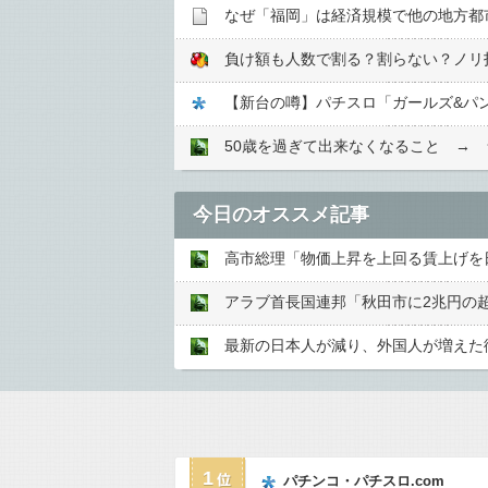
なぜ「福岡」は経済規模で他の地方都
負け額も人数で割る？割らない？ノリ打
【新台の噂】パチスロ「ガールズ&パ
50歳を過ぎて出来なくなること →
今日のオススメ記事
アラブ首長国連邦「秋田市に2兆円の
最新の日本人が減り、外国人が増えた
1
パチンコ・パチスロ.com