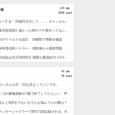
174
速報
2036
【ミステリー】女「43億円注文して………キャンセルっと！」←こいつの目的
【おんＪ株式投資部】儲かった時のプチ贅沢ってなにしてる？株価と血圧は高い方が良い？！
AIがウイルスを設計、16種類で増殖を確認
【社会】NHK受信料パトカー・消防車から徴収問題、猛反発を受け「検討を進めていく」と会長
【官僚の初任給は31万2600円】国家公務員給与 3.5％を超える大幅なベースアップを勧告 人事院 「局長らの待遇が民間企業の役員などに比較して大幅に下回っている」
41
35
ガンダム公式「ZZは見なくていいです」
eダンバイン3の稼働貢献が7週で終了してたらしい、声デカかった信者達はとっくにパチンコ止めてんのかな？
ほんと600玉でなにをそんな悩んでんの勝は？
宮城のファンキージャグラーでBIG71回記録される、8時開店にしてもバケモノ