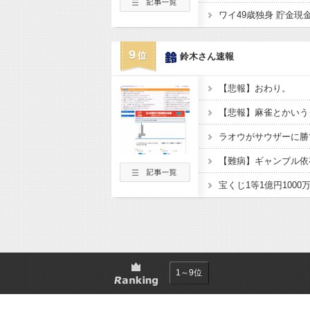
9
鈴木さん速報
【悲報】おわり。
【悲報】麻雀とかいう
ラオウがサウザーに勝
【難病】ギャンブル依
1～9位