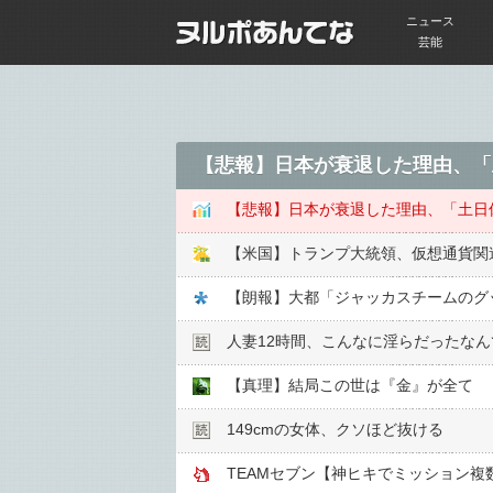
ニュース
芸能
【悲報】日本が衰退した理由、「
【悲報】日本が衰退した理由、「土日
【米国】トランプ大統領、仮想通貨関連
【朗報】大都「ジャッカスチームのグ
人妻12時間、こんなに淫らだったな
【真理】結局この世は『金』が全て
149cmの女体、クソほど抜ける
TEAMセブン【神ヒキでミッション複数