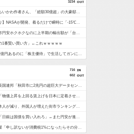
3234
【悲報】ちいかわ作者さん、「総額30億超」の大豪邸を建てる！？ｗｗｗｗｗ
【画像あり】NASAが開発、着るだけで瞬時に「-15℃冷却」する冷感ポンチョ3,980円！
日本、高市円安ホクホクなのに上半期の輸出額が「台湾と韓国」に抜かれるｗｗｗｗｗ
の1番賢い買い方」←これｗｗｗｗｗ
株の資産7億円あるのに「株主優待」で生活してガンになる人生・・・
716
602
アラブ首長国連邦「秋田市に2兆円の超巨大データセンター建てるわ」
高市総理「物価上昇を上回る賃上げを日本に定着させる」→国家公務員の月給大幅増額(約3.5%⤴)へ→庶民「え、ワイらは❓」
最新の日本人が減り、外国人が増えた街市ランキングをご覧下さい→5位川口市、4位京都市、ではトップ3は❓
高市首相「日銀は国債を買い入れろ」←また円安が進行するやん
町の弁当屋「申し訳ないが消費税1%になったらその分商品代を値上げするわ」