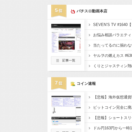
5
パチスロ動画本店
7
コイン速報
ビットコイン完全に廃
ドル円163円から一時