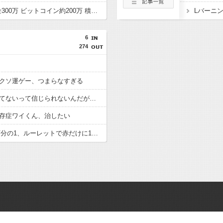
ワイ49歳独身 貯金現金300万 ビットコイン約200万 積み立て保険150万 ローン月15万←こいつ
Lバーニ
6
274
クソ運ゲー、つまらなすぎる
てないって信じられないんだが…
存症ワイくん、治したい
宝くじ1等1億円1000万分の1、ルーレットで赤だけに1万円賭けて13連勝（8192万円）する確率2888分の1ｗ