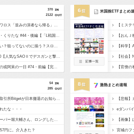
370
6
米国株ETFまとめ
2122
SEVEN’S TV #1640【ワロス「並みの演者なら帰る」ここからがセブンズＴＶだった結果】
お悩み相談バラエティ・くりたな #44・後編【「L戦国乙女5 業火を穿つ宿焔の双刃」くりやま無双】
当たってるのに揃わない？狙ってないのに揃う？スロットの"なぜ"を解説【だいいち!】
【科学】
ヤルヲの燃えカス #630【人気なSAOⅡでデスガンと撃ち合います】
くりとジャスティン翔の或阿呆の一日 #74・前編【完走濃厚状態からの！？SAO2で3,000枚乗せ】
54
8
激熱まとめ速報
285
【悲報】海外仮想通貨取引所Bitgetが日本撤退のお知らせ・・・
【悲報】
れたな・・・
【悲報】ショートスリーパー堀大輔さん、ロングしたドル円が為替介入でロスカットされ大損失・・・
【画像】
157円に。介入きた？