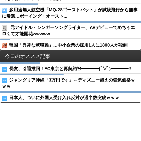
多用途無人航空機「MQ-28ゴーストバット」が試験飛行から無事
に帰還…ボーイング・オースト...
元アイドル・シンガーソングライター、AVデビューでめちゃエ
ロくて才能開花wwwww
韓国「異常な就職難」…中小企業の採用1人に1800人が殺到
今日のオススメ記事
長友、引退撤回！FC東京と再契約ｷﾀ━━━━(ﾟ∀ﾟ)━━━━!!
ジャングリア沖縄「3万円です」←ディズニー超えの強気価格ｗ
ｗｗ
日本人、ついに外国人受け入れ反対が過半数突破ｗｗｗ