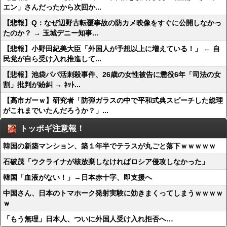
エン」さんだったから次回か...
【悲報】Q：なぜ辺野古転覆事故の防カメ映像をすぐに公開しなかっ
たのか？ → 玉城デニー知事...
【悲報】小野田紀美大臣「外国人が予想以上に増えている！」 ← 自
民党が自ら受け入れ推進して...
【悲報】池袋パパ活刺殺事件、26歳の女性被告に懲役6年「司法の女
割」批判が紛糾 → ﾈｯﾄ...
【高市ガーｗ】研究者「防弾ガラスの中で平和式典スピーチした総理
がこれまでいたんだろうか？」...
トッポギ注意報！
韓国の新築マンション、築１年半でテラスが丸ごと落下ｗｗｗｗｗ
石破茂「ウクライナが核放棄しなければロシア侵攻しなかった」
韓国「血液がない！」→日本赤十字、即支援へ
中国さん、日本のトマホーク発射実験に効きまくってしまうｗｗｗｗ
ｗ
「もう無理」日本人、ついに外国人受け入れ拒否へ…