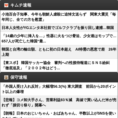
キムチ速報
小池百合子知事、今年も朝鮮人虐殺に追悼文送らず 関東大震災「毎
年同じ、全ての方を慰霊」
日本人女性がYGエンタ本社前でゴルフクラブを振り回し逮捕…韓国
「14歳の少年に挿入を…」性器に火をつけ脅迫、少女達はモップで…
657人が死亡した韓国“最...
韓国と台湾の輸出額、ともに初の日本超え AI特需の恩恵で差 26年
上期
【東スポ】 韓国サッカー協会 審判への性接待報道にＳＮＳ紛糾
「徹底追及」「２００２年はどう...
保守速報
「外国人受け入れ反対」大幅増56.3(%) 東大調査 前回から20ポイン
ト以上の爆増
【悲報】コメ卸大手さん、営業利益83％減 高値で買い込んだ米が売
れず「損切り祭り」開幕へ
【朗報】日本のおじいちゃん・おばあちゃん、半数以上がSNSを使い