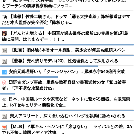
とプーチンの前線視察動画にツッコ...
【速報】佐藤二朗さん、ドラマ「踊る大捜査線」降板報道はデマ
だと本広監督が完全否定「降板じゃ...
【どんどん増える】 中国軍が過去最多の艦船110隻超を第1列島
線に展開、はじまるぞー！！！...
【動画】初体験3本番オール顔射、美少女が何度も絶頂スペシ
【悲報】売れ残りモデル(23)、性処理係として採用される
安倍元総理肝いり「クールジャパン」→累積赤字540億円突破
辺野古ダンプ事故、重過失致死容疑で書類送検の女「私は被害
者」「理不尽な攻撃負けぬ」
日本、中国製ルータや家電など「ネットに繋がる機器」を販売禁
止、IoTセキュリティ義務化で全...
美人アスリート、深く食い込むハイレグを執拗に舐め●︎される
【MLB】ド軍キム・ヘソンに「席はない」 ライバルとの差、3A
でも不振…韓国メディア沈痛、...