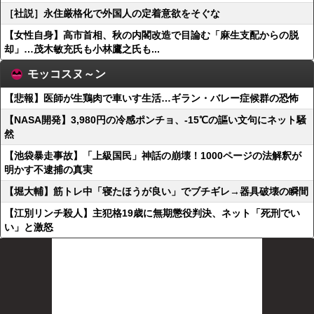
［社説］永住厳格化で外国人の定着意欲をそぐな
【女性自身】高市首相、秋の内閣改造で目論む「麻生支配からの脱
却」…茂木敏充氏も小林鷹之氏も...
モッコスヌ～ン
【悲報】医師が生鶏肉で車いす生活…ギラン・バレー症候群の恐怖
【NASA開発】3,980円の冷感ポンチョ、-15℃の謳い文句にネット騒
然
【池袋暴走事故】「上級国民」神話の崩壊！1000ページの法解釈が
明かす不逮捕の真実
【堀大輔】筋トレ中「寝たほうが良い」でブチギレ→器具破壊の瞬間
【江別リンチ殺人】主犯格19歳に無期懲役判決、ネット「死刑でい
い」と激怒