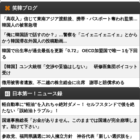
笑韓ブログ
「高収入」信じて東南アジア渡航後、携帯・パスポート奪われ監禁…
韓国人の被害急増
「俺に韓国語で話すのか？」…警察を「ニイェニイェニイェ」とから
かう韓国滞在外国人の投稿動画...
韓国で出生率が過去最低を更新「0.72」 OECD加盟国で唯一 1を下回
る
【韓国】ユン大統領「交渉や妥協はしない」 研修医集団ボイコット
受け
徴用被害者遺族、不二越の株主総会に出席 謝罪と賠償求める
日本第一！ニュース録
軽自動車に”軽油”を入れちゃ絶対ダメ～！ セルフスタンドで後を絶
たない「誤給油トラブル」！
国連事務総長「お金がありません。このままでは国連が完全崩壊しま
す。助けて下さい」
参政党、福岡県議選に30人擁立方針 神谷代表「新しい選択肢を」