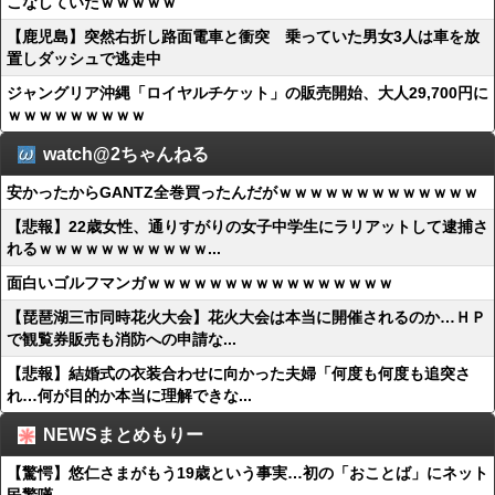
こなしていたｗｗｗｗｗ
【鹿児島】突然右折し路面電車と衝突 乗っていた男女3人は車を放
置しダッシュで逃走中
ジャングリア沖縄「ロイヤルチケット」の販売開始、大人29,700円に
ｗｗｗｗｗｗｗｗｗ
watch@2ちゃんねる
安かったからGANTZ全巻買ったんだがｗｗｗｗｗｗｗｗｗｗｗｗｗ
【悲報】22歳女性、通りすがりの女子中学生にラリアットして逮捕さ
れるｗｗｗｗｗｗｗｗｗｗｗ...
面白いゴルフマンガｗｗｗｗｗｗｗｗｗｗｗｗｗｗｗｗ
【琵琶湖三市同時花火大会】花火大会は本当に開催されるのか…ＨＰ
で観覧券販売も消防への申請な...
【悲報】結婚式の衣装合わせに向かった夫婦「何度も何度も追突さ
れ…何が目的か本当に理解できな...
NEWSまとめもりー
【驚愕】悠仁さまがもう19歳という事実…初の「おことば」にネット