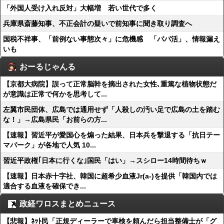
「外国人受け入れ反対」大幅増 若い世代で多く
兵庫県斎藤知事、不正会計の疑いで前知事に聞き取り調査へ
国税不祥事、「前例ない事態次々」に危機感 「パパ活」、情報漏え
いも
おーるじゃんる
【京都大病院】誤って正常脳幹を摘出された女性､重篤な植物状態だ
が意識は正常で何かを思考して...
左翼市民団体、広島では通用せず「人殺しの汚い足で広島の土を踏む
な！」→広島県民「お前らの方...
【速報】習近平が愛国心を煽った結果、日本兵を撃退する「抗日テー
マパーク」が各地で人気 10...
習近平政権｢日本に行くな｣国民「はい」→スシロー14時間待ちｗ
【速報】日本赤十字社、韓国に超希少血液Jr(a-)を提供「韓国内では
適合する血液を確保でき...
政経ワロスまとめニュース
【悲報】ﾈｯﾄ民「正規ディーラーで車検を頼んだら担当整備士が「グ