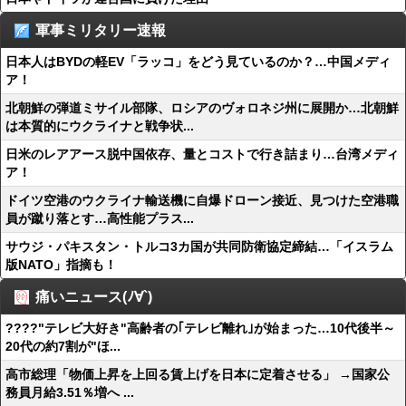
軍事ミリタリー速報
日本人はBYDの軽EV「ラッコ」をどう見ているのか？…中国メディ
ア！
北朝鮮の弾道ミサイル部隊、ロシアのヴォロネジ州に展開か…北朝鮮
は本質的にウクライナと戦争状...
日米のレアアース脱中国依存、量とコストで行き詰まり…台湾メディ
ア！
ドイツ空港のウクライナ輸送機に自爆ドローン接近、見つけた空港職
員が蹴り落とす…高性能プラス...
サウジ・パキスタン・トルコ3カ国が共同防衛協定締結…「イスラム
版NATO」指摘も！
痛いニュース(ﾉ∀`)
????"テレビ大好き"高齢者の｢テレビ離れ｣が始まった…10代後半～
20代の約7割が"ほ...
高市総理「物価上昇を上回る賃上げを日本に定着させる」 →国家公
務員月給3.51％増へ ...