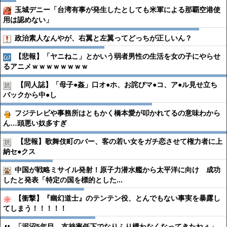
玉城デニー「台湾有事が発生したとしても米軍による那覇空港使
用は認めない」
政治素人なんやが、右翼と左翼ってどっちが正しいん？
【悲報】「ヤニねこ」とかいう弱者男性の生活を女の子にやらせ
るアニメｗｗｗｗｗｗｗｗ
【同人誌】「母子●︎姦」口オ●︎ホ、お詫びマ●︎コ、ア●︎ル見せ立ち
バックから中●︎し
フジテレビや事務所はともかく橋本愛が叩かれてるの意味わから
ん…頭悪い奴多すぎ
【悲報】歌舞伎町のバー、客の若い女をガチ恋させて権力者に上
納セ●︎クス
中国が戦略ミサイル発射！原子力潜水艦から太平洋に向け 成功
したと発表「特定の国を標的とした...
【衝撃】『幽幻道士』のテンテン役、とんでもない事実を暴露し
てしまう！！！！！
「泥沼5年目、支持率低下でなりふり構わなくなってきたねぇ」