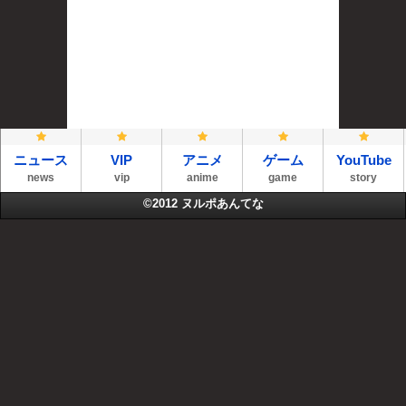
ニュース
VIP
アニメ
ゲーム
YouTube
news
vip
anime
game
story
©2012
ヌルポあんてな