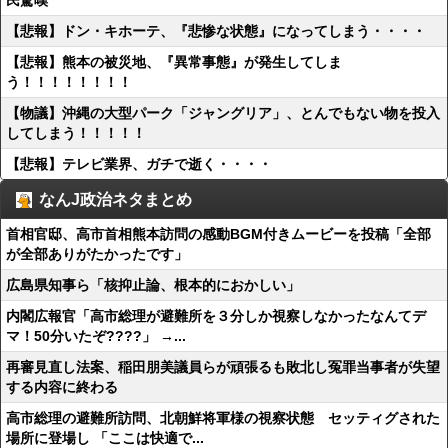
民驚嘆
【悲報】ドン・キホーテ、『悲惨な状態』になってしまう・・・・
【悲報】熊本の被災地、『異常事態』が発生してしま
う！！！！！！！！
【物議】沖縄の大型パーク「ジャングリア」、とんでもない物を投入
してしまう！！！！！
【悲報】テレビ業界、ガチで逝く・・・・
なんJ政治ネタまとめ
首相官邸、高市首相熊本訪問の感動BGM付きムービーを投稿「全部
が全部ありがたかったです」
広島県知事ら「核抑止論、根本的におかしい」
内閣広報官「高市総理が避難所を３分しか視察しなかったなんてデ
マ！50分いたぞ????」 →...
再審見直し法案、稲田朋美議員らが頑張るも敗北し冤罪当事者が失望
する内容に終わる
高市総理の避難所訪問、北朝鮮将軍様の視察状態 セッティグされた
場所に登場し 「ここは快適で...