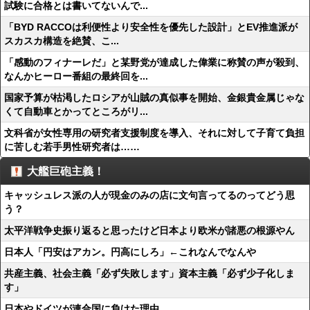
試験に合格とは書いてないんで...
「BYD RACCOは利便性より安全性を優先した設計」とEV推進派が
スカスカ構造を絶賛、こ...
「感動のフィナーレだ」と某野党が達成した偉業に称賛の声が殺到、
なんかヒーロー番組の最終回を...
国家予算が枯渇したロシアが山賊の真似事を開始、金銀貴金属じゃな
くて自動車とかってところがリ...
文科省が女性専用の研究者支援制度を導入、それに対して子育て負担
に苦しむ若手男性研究者は……
大艦巨砲主義！
キャッシュレス派の人が現金のみの店に文句言ってるのってどう思
う？
太平洋戦争史振り返ると思ったけど日本より欧米が諸悪の根源やん
日本人「円安はアカン。円高にしろ」←これなんでなんや
共産主義、社会主義「必ず失敗します」資本主義「必ず少子化しま
す」
日本やドイツが連合国に負けた理由