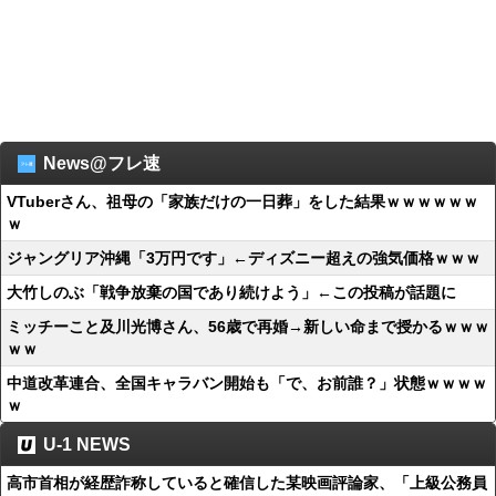
News@フレ速
VTuberさん、祖母の「家族だけの一日葬」をした結果ｗｗｗｗｗｗ
ｗ
ジャングリア沖縄「3万円です」←ディズニー超えの強気価格ｗｗｗ
大竹しのぶ「戦争放棄の国であり続けよう」←この投稿が話題に
ミッチーこと及川光博さん、56歳で再婚→新しい命まで授かるｗｗｗ
ｗｗ
中道改革連合、全国キャラバン開始も「で、お前誰？」状態ｗｗｗｗ
ｗ
U-1 NEWS
高市首相が経歴詐称していると確信した某映画評論家、「上級公務員