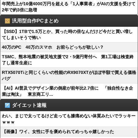
年間売上が16億4000万円を超える「1人事業者」がAIの支援を受けて
2年で約3倍に急増
汎用型自作PCまとめ
【SSD】1TBで1.5万とか、買った時の倍なんだけど今だと買い増し
てしまいそうで怖い
40万のPC 40万のスマホ お前らどっちが欲しい？
TSMC、熊本地震の被災地支援で2・5億円寄付へ 第1工場は検査終
了し通常生産に
RTX5070Tiと同じくらいの性能のRX9070XTがほぼ半額で買える価格
バグ
【AI】AI普及でデザイン業の倒産が前年比2.7倍に 「独自性なき企
業は淘汰」 東京商工リ...
ダイエット速報
わい、まじで太ってるけど走っても膝痛めない体質みたいでラッキー
ｗｗｗ
【画像】ワイ、女性に手を褒められてめっちゃ嬉しかった