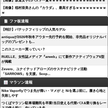
【画像】坂道女子のバスト一覧ｗｗｗｗｗｗｗｗｗｗｗｗwｗｗｗｗ
【画像】稲村亜美さんの『カラダ』、最高すぎるｗｗｗｗｗｗｗｗｗ
ｗ
ファ板速報
【時計】パテックフィリップの人気モデル
antiquaが2026年秋冬アウター先行予約を開始、非売品オリジナルバ
ッグのプレゼントも...
このスニーカー買っていい？
RUELLE、女性誌メディア『arweb』にて新作アクティブウェア6型
が掲載
Zevero、ユナイテッドアローズのサステナビリティ活動
「SARROWS」を支援。Scop...
マラソン速報
Nike Vaporflyでつま先が痛い・マメが と Niを選ぶ前に。履き心地と
失敗しやす
つくばマラソン駐車場難民を卒業!当日使える代替バス&乗り換をレー
スで使う前に。向いている走