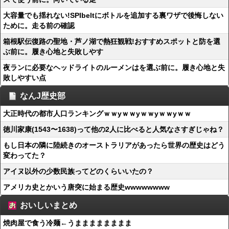
大容量でも揺れない!SPIbeltにボトルを追加する裏ワザで後悔しない
ために。走る前の確認
箱根駅伝復路の聖地・芦ノ湖で熱狂観戦!おすすめスポットと防を選
ぶ前に。履き心地と失敗しやす
夜ランに必要なヘッドライトのルーメンはを選ぶ前に。履き心地と失
敗しやすい点
なんJ歴史部
大正時代の都市人口ランキングｗｗyｗｗyｗｗyｗｗyｗｗ
徳川家康(1543〜1638)って他の2人に比べると人気なさすぎじゃね？
もし日本の隣に陸続きのオーストラリアがあったら世界の歴史はどう
変わってた？
アイヌ以外の少数民族ってどのくらいいたの？
アメリカ史とかいう唐突に始まる歴史wwwwwwww
おいしいまとめ
焼肉屋で食う冷麺←うまままままままま