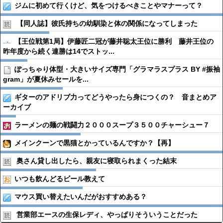
ジムに初めて行くけど、気をつけるべきことやマナーって？
【同人誌】彼氏持ちの幼馴染と体の関係になってしまった
【王位戦第1局】伊藤匠二冠が藤井聡太王位に勝利 藤井王位の
昨年度から続く連勝は14でストッ...
ぽっちゃり体型・大きいサイズ専門「グラマラスプラス BY #振袖
gram」が夏休みセールを...
ギターのアドリブ力ってどうやったら身につくの？ 音まとめア
ーカイブ
ラーメンの麺の戦闘力２０００スープ３５００チャーシュー７
メインクーンで黒猫とかっているんですか？【再】
奥さん貸し出したら、親友に寝取られまくった結末
いつも飲んどるビール教えて
マウス買い替えたいんだがおすすめある？
営業部エースの生保レディ、やっぱりそういうことだった