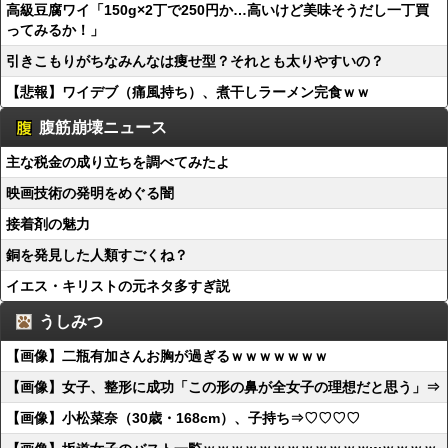
高級豆腐ワイ「150g×2丁で250円か…高いけど美味そうだし一丁買
ってみるか！」
引きこもりがちなみんなは痩せ型？それとも太りやすいの？
【悲報】ワイデブ（痛風持ち）、煮干しラーメン完食ｗｗ
腹筋崩壊ニュース
主な税金の成り立ちを調べてみたよ
映画技術の発明をめぐる闇
接着剤の魅力
銅を発見した人類すごくね？
イエス・キリストの元ネタ多すぎ説
うしみつ
【画像】二瓶有加さんお胸が過ぎるｗｗｗｗｗｗｗ
【画像】女子、整形に成功「この形の鼻が全女子の理想だと思う」⇒
【画像】小松菜奈（30歳・168cm）、子持ち⇒♡♡♡♡