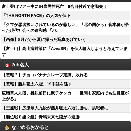
富士登山ツアー中に64歳男性死亡 8合目付近で意識失う
「THE NORTH FACE」の人気が低下
「クマが悪者扱いされているのが悲しい」『北の国から』倉本聰が語
った現代社会への違和感 「バ...
【画像】8月だから夏に撮った写真あげていく
【富士山】高山病対策に「AvvaSR」を個人輸入しようと考えていま
す
2ch名人
【悲報？】チョコバナナクレープ定跡、敗れる
【悲報】藤井聡太六冠、19手詰を逃す
広瀬章人九段、挑決前日に親子ケンカ 「世間も家庭内でも注目度が
上がる」
【王座戦】広瀬章人九段が藤井聡太六冠に勝ち、挑戦者に
【順位戦Ｂ級２組】青嶋未来七段が３連勝
なごめるおかると