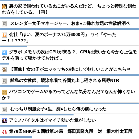
裏の家で飼われているぬこがいるんだけど。 ちょっと特殊な飼わ
れ方をしている。【再】
スレンダー女子マネージャー、おま●︎こ挿れ放題の性欲解消ペ
会社「ほい、夏のボーナス71万6000円」 ワイ「やった
ー！！????」
グラボ メモリの次はCPUが来る？、CPUは安いから今から上位モ
デルを買って寝かせておけば...
【画像】女の子がエッッッちの後にして欲しいことがこちら⇒
離島の女教師、競泳水着で谷間丸出し廻される屈辱NTR
パソコンでゲームやるのってどんな気分なんだ？なんか怖くない
か？
むっちり制服女子●︎生、痴●︎したら俺の虜になった
アミノバイタルはイマイチ効いた気がしない
第76回NHK杯１回戦第14局 郷田真隆九段 対 柵木幹太五段