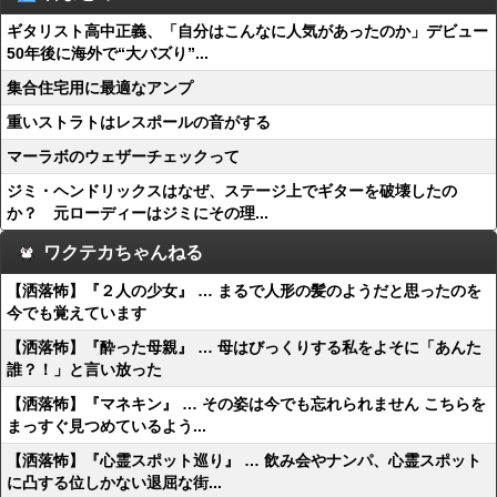
ギタリスト高中正義、「自分はこんなに人気があったのか」デビュー
50年後に海外で“大バズり”...
集合住宅用に最適なアンプ
重いストラトはレスポールの音がする
マーラボのウェザーチェックって
ジミ・ヘンドリックスはなぜ、ステージ上でギターを破壊したの
か？ 元ローディーはジミにその理...
ワクテカちゃんねる
【洒落怖】『２人の少女』 … まるで人形の髪のようだと思ったのを
今でも覚えています
【洒落怖】『酔った母親』 … 母はびっくりする私をよそに「あんた
誰？！」と言い放った
【洒落怖】『マネキン』 … その姿は今でも忘れられません こちらを
まっすぐ見つめているよう...
【洒落怖】『心霊スポット巡り』 … 飲み会やナンパ、心霊スポット
に凸する位しかない退屈な街...