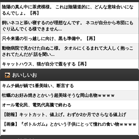
陰陽の真ん中に茶虎模様。 これは陰陽道的に、どんな意味合いにな
るんでしょ。【再】
飼いネコと添い寝するのが理想なんです。 ネコが自分から布団にも
ぐり込んでくる様できません...
只今来週の引っ越しに向け、黒も準備中。【再】
動物病院で見かけた白ぬこ様。 タオルにくるまれて大人しく抱っこ
されてたんだが 話を聞い...
キャットハウス、猫が自分で蓋をする【再】
おいしいお
キムチ鍋が鍋で1番美味い、断言する
牡蠣のお好み焼きとかいう超美味そうな岡山名物ｗｗｗｗ
オール電化民、電気代高騰で終わる
【朗報】キットカット、値上げ。わずか2か月でさらなる値上げ
【画像】『ボトルガム』とかいう子供にとって憧れの食い物ｗｗｗｗ
ｗ