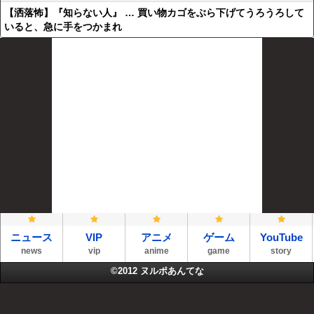
【洒落怖】『知らない人』 … 買い物カゴをぶら下げてうろうろして
いると、急に手をつかまれ
ニュース
VIP
アニメ
ゲーム
YouTube
news
vip
anime
game
story
©2012
ヌルポあんてな