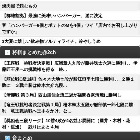
焼肉屋で頼むもの
【群雄割拠】最強に美味いハンバーガー、遂に決定
客「ハンバーガー6個とポテトのMを4個」ワイ「店内でお召し上がり
ですか」
3大夏に嬉しい飲み物ソルティライチ、冷やしうめ
将棋まとめた@2ch
【王座戦 挑戦者決定戦】広瀬章人九段が藤井聡太六冠に勝利し、伊
藤匠王座への挑戦権を得る 終...
【順位戦C級1組】佐々木大地七段が船江恒平七段に勝利し、２勝１
敗に ３戦全勝は鈴木大介九段...
【清麗戦 第３局】西山朋佳女流三冠が福間香奈清麗に勝利し
【竜王戦挑戦者決定戦第１局】柵木幹太五段が服部慎一郎七段に勝
利 竜王戦挑戦へ王手をかけ、公...
【奨励会三段リーグ】10勝4敗が4名並ぶ展開に（國井・木村・花
村・渡邊） 残りはあと４局
音まとめ