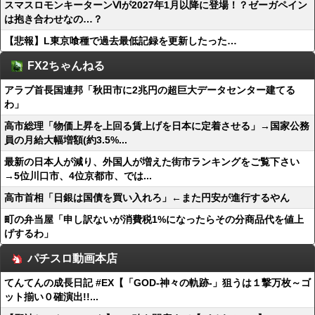
スマスロモンキーターンⅥが2027年1月以降に登場！？ゼーガペイン
は抱き合わせなの…？
【悲報】L東京喰種で過去最低記録を更新したった…
FX2ちゃんねる
アラブ首長国連邦「秋田市に2兆円の超巨大データセンター建てる
わ」
高市総理「物価上昇を上回る賃上げを日本に定着させる」→国家公務
員の月給大幅増額(約3.5%...
最新の日本人が減り、外国人が増えた街市ランキングをご覧下さい
→5位川口市、4位京都市、では...
高市首相「日銀は国債を買い入れろ」←また円安が進行するやん
町の弁当屋「申し訳ないが消費税1%になったらその分商品代を値上
げするわ」
パチスロ動画本店
てんてんの成長日記 #EX【「GOD-神々の軌跡-」狙うは１撃万枚～ゴ
ット揃い０確演出!!...