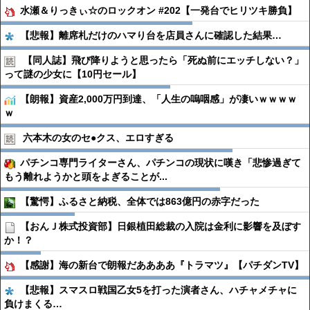
水瀬＆りっきぃ☆のロックオン #202【一発台でヒリツキ勝負】
【悲報】離席札だけのハマり台を店員さんに確認した結果…
【同人誌】飛び降りようと思ったら「死ぬ前にエッチしない？」
って謎の少女に【10円セール】
【朗報】資産2,000万円到達、「人生の嗚咽感」が凄いｗｗｗｗ
ｗ
六本木の女のセ●︎クス、エロすぎる
パチンコ専門ライターさん、パチンコの現状に嘆き「悲惨過ぎて
もう離れようかと頭をよぎることが...
【驚愕】ふるさと納税、全体では863億円の赤字だった
【おんＪ株式投資部】日銀植田総裁の入院は金利に影響を及ぼす
か！？
【感謝】海の新台で朗報だああああ『トラマツ』【パチダンTV】
【悲報】スマスロ戦国乙女5を打った演者さん、ハチャメチャに
負けまくる…