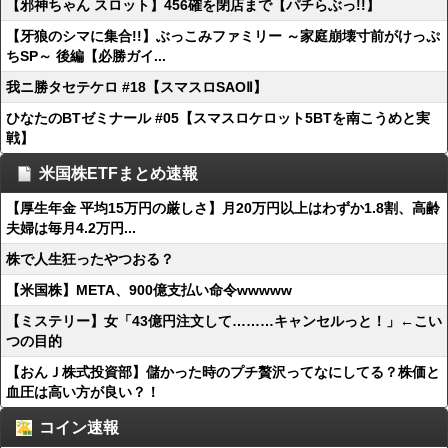
【邪神ちゃん スロット】456確を閉店まで【パチらぶっ!!】
【牙狼のシマに集合!!】ぶっこみファミリー ～家庭崩壊寸前がけっぷ
ちSP～ 後編【必勝ガイ...
我ニ勝タセテケロ #18【スマスロSAOⅡ】
ひなたのBTゼミナール #05【スマスロケロット5BTを南こうめと実
戦】
米国株ETFまとめ速報
【厚生年金 平均15万円の厳しさ】月20万円以上はわずか1.8割、高齢
夫婦は毎月4.2万円...
株で人生狂ったやつおる？
【米国株】META、900億支払い命令wwwww
【ミステリー】女「43億円注文して………キャンセルっと！」←こい
つの目的
【おんＪ株式投資部】儲かった時のプチ贅沢ってなにしてる？株価と
血圧は高い方が良い？！
コイン速報