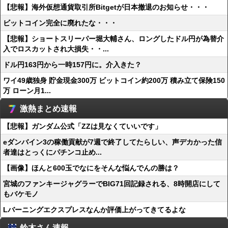
【悲報】海外仮想通貨取引所Bitgetが日本撤退のお知らせ・・・
ビットコイン完全に廃れたな・・・
【悲報】ショートスリーパー堀大輔さん、ロングしたドル円が為替介
入でロスカットされ大損失・・...
ドル円163円から一時157円に。介入きた？
ワイ49歳独身 貯金現金300万 ビットコイン約200万 積み立て保険150
万 ローン月1...
激熱まとめ速報
【悲報】ガンダム公式「ZZは見なくていいです」
eダンバイン3の稼働貢献が7週で終了してたらしい、声デカかった信
者達はとっくにパチンコ止め...
【画像】ほんと600玉でなにをそんな悩んでんの勝は？
宮城のファンキージャグラーでBIG71回記録される、8時開店にして
もバケモノ
Lバーニングエクスプレスなんか評価上がってきてるよな
鈴木さん速報