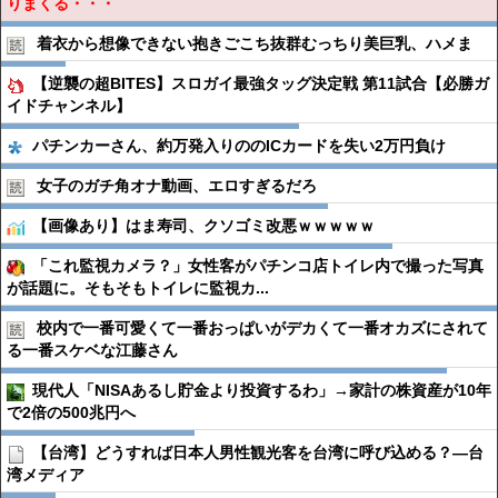
りまくる・・・
着衣から想像できない抱きごこち抜群むっちり美巨乳、ハメま
【逆襲の超BITES】スロガイ最強タッグ決定戦 第11試合【必勝ガ
イドチャンネル】
パチンカーさん、約万発入りののICカードを失い2万円負け
女子のガチ角オナ動画、エロすぎるだろ
【画像あり】はま寿司、クソゴミ改悪ｗｗｗｗｗ
「これ監視カメラ？」女性客がパチンコ店トイレ内で撮った写真
が話題に。そもそもトイレに監視カ...
校内で一番可愛くて一番おっぱいがデカくて一番オカズにされて
る一番スケベな江藤さん
現代人「NISAあるし貯金より投資するわ」→家計の株資産が10年
で2倍の500兆円へ
【台湾】どうすれば日本人男性観光客を台湾に呼び込める？―台
湾メディア