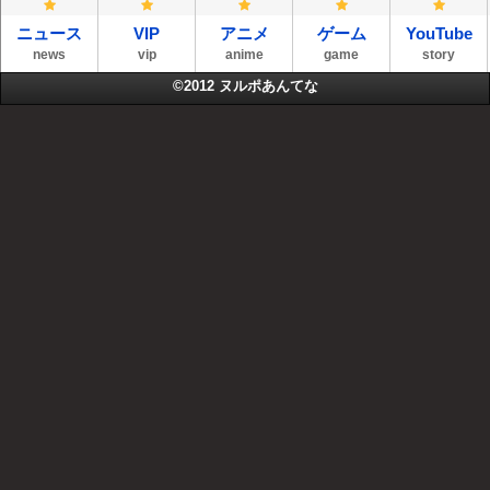
ニュース
VIP
アニメ
ゲーム
YouTube
news
vip
anime
game
story
©2012
ヌルポあんてな