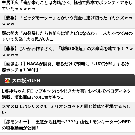
中居正広「俺が来たことは内緒だべ」極秘で熊本でボランティアをし
ていたｗｗｗｗｗ
【悲報】「ビッグモーター」とかいう完全に逃げ切ったゴミクズｗｗ
ｗｗｗ
謎の勢力「AI発展したらお前らは皆クビになるわ」→未だかつてAIの
せいで失業したG民が0人...
【悲報】ちいかわ作者さん、「総額30億超」の大豪邸を建てる！？ｗ
ｗｗｗｗ
【画像あり】NASAが開発、着るだけで瞬時に「-15℃冷却」する冷
感ポンチョ3,980円！
スロ板RUSH
L邪神ちゃんドロップキックはやじきたが霞むレベルでパロディネタ
満載。演出面白いのに台がキツ...
スマスロ Lバジリスク4、ミリオンゴッドと同じ筐体で登場するらし
い
【赤モンキー】「王道から挑戦へ????」山佐 LモンキーターンRED
の特報動画が公開！