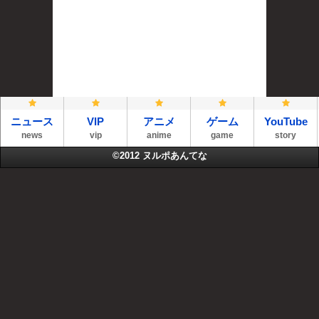
ニュース
VIP
アニメ
ゲーム
YouTube
news
vip
anime
game
story
©2012
ヌルポあんてな