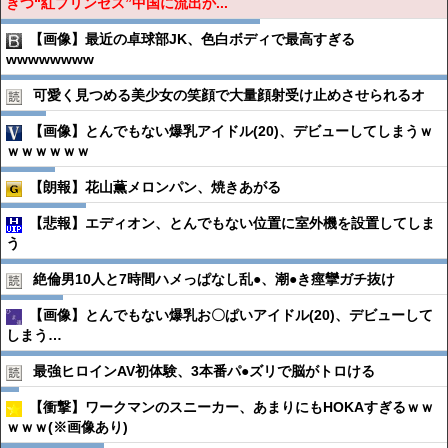
きつ“紅プリンセス”中国に流出か...
【画像】最近の卓球部JK、色白ボディで最高すぎる
wwwwwwww
可愛く見つめる美少女の笑顔で大量顔射受け止めさせられるオ
【画像】とんでもない爆乳アイドル(20)、デビューしてしまうｗ
ｗｗｗｗｗｗ
【朗報】花山薫メロンパン、焼きあがる
【悲報】エディオン、とんでもない位置に室外機を設置してしま
う
絶倫男10人と7時間ハメっぱなし乱●︎、潮●︎き痙攣ガチ抜け
【画像】とんでもない爆乳お〇ぱいアイドル(20)、デビューして
しまう…
最強ヒロインAV初体験、3本番パ●︎ズリで脳がトロける
【衝撃】ワークマンのスニーカー、あまりにもHOKAすぎるｗｗ
ｗｗｗ(※画像あり)