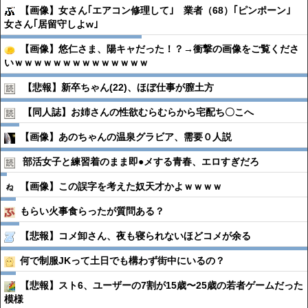
【画像】女さん｢エアコン修理して｣ 業者（68）｢ピンポーン｣
女さん｢居留守しよw｣
【画像】悠仁さま、陽キャだった！？→衝撃の画像をご覧くださ
いｗｗｗｗｗｗｗｗｗｗｗｗｗｗ
【悲報】新卒ちゃん(22)、ほぼ仕事が膣土方
【同人誌】お姉さんの性欲むらむらから宅配ち〇こへ
【画像】あのちゃんの温泉グラビア、需要０人説
部活女子と練習着のまま即●︎メする青春、エロすぎだろ
【画像】この誤字を考えた奴天才かよｗｗｗｗ
もらい火事食らったが質問ある？
【悲報】コメ卸さん、夜も寝られないほどコメが余る
何で制服JKって土日でも構わず街中にいるの？
【悲報】スト6、ユーザーの7割が15歳〜25歳の若者ゲームだった
模様