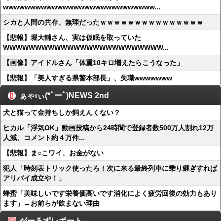
wwwwwwwwwwwwwwwwwwwwwwwwwwww...
シカと人間の共存、無理だったｗｗｗｗｗｗｗｗｗｗｗｗｗｗｗ
【悲報】堀大輔さん、実は仮眠を取っていた
WWWWWWWWWWWWWWWWWWWWWWWWW...
【画像】アイドルさん「体重10キロ増えたらこうなった」
【悲報】「美人すぎる県警本部長」、失職wwwwwww
ぁゃιぃ(*ﾟーﾟ)NEWS 2nd
犬と猫って金持ちしか飼えんくない？
ヒカル「浮気OK」動画投稿から24時間で登録者数500万人割れ12万
人減、コメント約４万件...
【悲報】ま○こワイ、お金がない
犯人「時刻表トリック使ったろ！次に来る最終列車に乗り継ぎすれば
アリバイ成立や！」
蜂蜜「美味しいです栄養価高いです消化によく疲労回復の効力もあり
ます」←お前らが飲まない理由
がーるずレポート