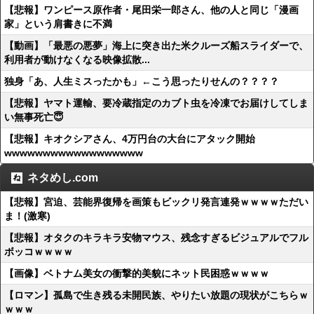
【悲報】ワンピース原作者・尾田栄一郎さん、他の人と同じ「漫画
家」という肩書きに不満
【動画】「最悪の悪夢」海上に突き出た米クルーズ船スライダーで、
利用者が動けなくなる映像拡散...
独身「あ、人生ミスったかも」←こう思ったりせんの？？？？
【悲報】ヤマト運輸、要冷蔵指定のカブト虫を冷凍でお届けしてしま
い無事死亡😇
【悲報】キオクシアさん、4万円台の大台にアタック開始
wwwwwwwwwwwwwwwwww
ネタめし.com
【悲報】宮迫、芸能界復帰を画策もビックリ発言連発ｗｗｗｗただい
ま！(激寒)
【悲報】オタクのキラキラ安物マウス、残念すぎるビジュアルでフル
ボッコｗｗｗｗ
【画像】ベトナム美女の衝撃的美貌にネット民困惑ｗｗｗｗ
【ロマン】孤島で生き残る未開民族、やりたい放題の現状がこちらｗ
ｗｗｗ