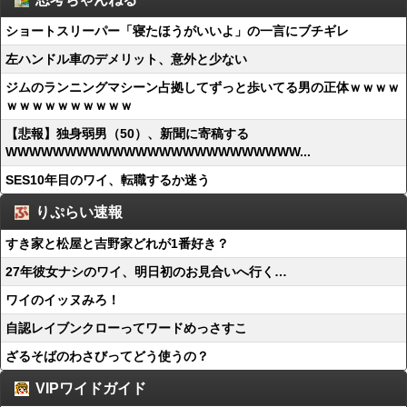
ショートスリーパー「寝たほうがいいよ」の一言にブチギレ
左ハンドル車のデメリット、意外と少ない
ジムのランニングマシーン占拠してずっと歩いてる男の正体ｗｗｗｗ
ｗｗｗｗｗｗｗｗｗｗ
【悲報】独身弱男（50）、新聞に寄稿する
WWWWWWWWWWWWWWWWWWWWWWWWW...
SES10年目のワイ、転職するか迷う
りぷらい速報
すき家と松屋と吉野家どれが1番好き？
27年彼女ナシのワイ、明日初のお見合いへ行く…
ワイのイッヌみろ！
自認レイブンクローってワードめっさすこ
ざるそばのわさびってどう使うの？
VIPワイドガイド