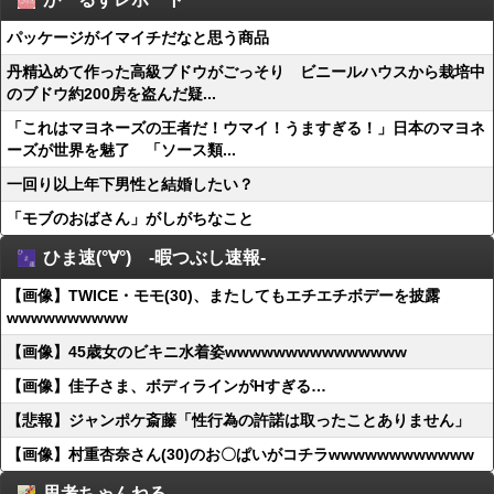
パッケージがイマイチだなと思う商品
丹精込めて作った高級ブドウがごっそり ビニールハウスから栽培中
のブドウ約200房を盗んだ疑...
「これはマヨネーズの王者だ！ウマイ！うますぎる！」日本のマヨネ
ーズが世界を魅了 「ソース類...
一回り以上年下男性と結婚したい？
「モブのおばさん」がしがちなこと
ひま速(°∀°) -暇つぶし速報-
【画像】TWICE・モモ(30)、またしてもエチエチボデーを披露
wwwwwwwwww
【画像】45歳女のビキニ水着姿wwwwwwwwwwwwwww
【画像】佳子さま、ボディラインがHすぎる…
【悲報】ジャンポケ斎藤「性行為の許諾は取ったことありません」
【画像】村重杏奈さん(30)のお〇ぱいがコチラwwwwwwwwwwww
思考ちゃんねる