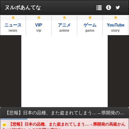
ヌルポあんてな
ニュース
VIP
アニメ
ゲーム
YouTube
news
vip
anime
game
story
【悲報】日本の品種、また盗まれてしまう…→県開発の高級かんきつ“紅プリンセス”中国に流出か…
【悲報】日本の品種、また盗まれてしまう…→県開発の高級かん