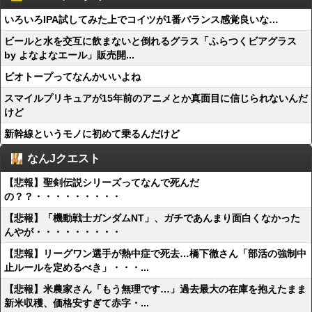
いろいろIPA試してみた上でコイツが1番バランス感覚良いな…
ビールと水を交互に飲まないと倒れるグラス「ふらつくビアグラス
by よなよなエール」販売開...
ビオトープってなんかいいよね
スマイルプリキュアが15年前のアニメとか真面目に信じられないんだ
けど
新幹線というモノに初めて乗るんだけど
なんJクエスト
【悲報】聖剣伝説シリーズってなんで死んだ
の？？・・・・・・・・・
【悲報】「機動戦士ガンダムNT」、ガチであんまり面白くなかった
んやが・・・・・・・・・
【悲報】リーグワン選手が熱中症で死去…橋下徹さん「部活の強制中
止ルールを定めるべき」・・・...
【悲報】米農家さん「もう無理です…」過去最大の在庫を抱えたまま
新米収穫、価格安すぎて赤字・...