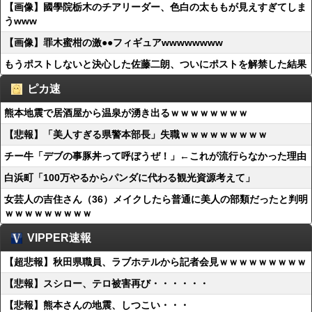
【画像】國學院栃木のチアリーダー、色白の太ももが見えすぎてしま
うwww
【画像】罪木蜜柑の激●●フィギュアwwwwwwww
もうポストしないと決心した佐藤二朗、ついにポストを解禁した結果
ピカ速
熊本地震で居酒屋から温泉が湧き出るｗｗｗｗｗｗｗｗ
【悲報】「美人すぎる県警本部長」失職ｗｗｗｗｗｗｗｗｗ
チー牛「デブの事豚丼って呼ぼうぜ！」←これが流行らなかった理由
白浜町「100万やるからパンダに代わる観光資源考えて」
女芸人の吉住さん（36）メイクしたら普通に美人の部類だったと判明
ｗｗｗｗｗｗｗｗｗ
VIPPER速報
【超悲報】秋田県職員、ラブホテルから記者会見ｗｗｗｗｗｗｗｗｗ
【悲報】スシロー、テロ被害再び・・・・・・
【悲報】熊本さんの地震、しつこい・・・