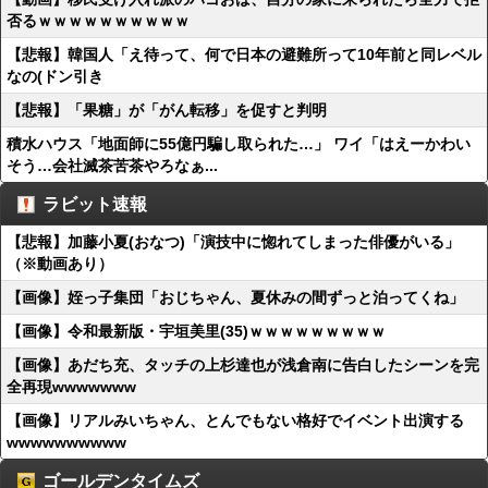
否るｗｗｗｗｗｗｗｗｗｗ
【悲報】韓国人「え待って、何で日本の避難所って10年前と同レベル
なの(ドン引き
【悲報】「果糖」が「がん転移」を促すと判明
積水ハウス「地面師に55億円騙し取られた…」 ワイ「はえーかわい
そう…会社滅茶苦茶やろなぁ...
ラビット速報
【悲報】加藤小夏(おなつ)「演技中に惚れてしまった俳優がいる」
（※動画あり）
【画像】姪っ子集団「おじちゃん、夏休みの間ずっと泊ってくね」
【画像】令和最新版・宇垣美里(35)ｗｗｗｗｗｗｗｗｗ
【画像】あだち充、タッチの上杉達也が浅倉南に告白したシーンを完
全再現wwwwwww
【画像】リアルみいちゃん、とんでもない格好でイベント出演する
wwwwwwwwww
ゴールデンタイムズ