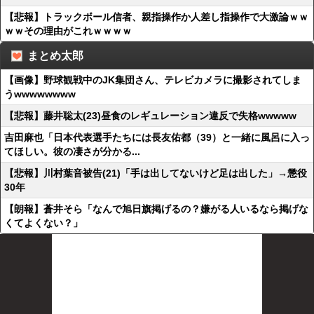
【悲報】トラックボール信者、親指操作か人差し指操作で大激論ｗｗ
ｗｗその理由がこれｗｗｗｗ
まとめ太郎
【画像】野球観戦中のJK集団さん、テレビカメラに撮影されてしま
うwwwwwwww
【悲報】藤井聡太(23)昼食のレギュレーション違反で失格wwwww
吉田麻也「日本代表選手たちには長友佑都（39）と一緒に風呂に入っ
てほしい。彼の凄さが分かる...
【悲報】川村葉音被告(21)「手は出してないけど足は出した」→懲役
30年
【朗報】蒼井そら「なんで旭日旗掲げるの？嫌がる人いるなら掲げな
くてよくない？」