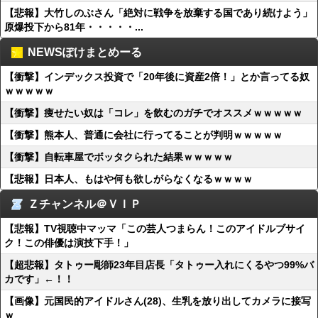
【悲報】大竹しのぶさん「絶対に戦争を放棄する国であり続けよう」
原爆投下から81年・・・・・...
NEWSぽけまとめーる
【衝撃】インデックス投資で「20年後に資産2倍！」とか言ってる奴
ｗｗｗｗｗ
【衝撃】痩せたい奴は「コレ」を飲むのガチでオススメｗｗｗｗｗ
【衝撃】熊本人、普通に会社に行ってることが判明ｗｗｗｗｗ
【衝撃】自転車屋でボッタクられた結果ｗｗｗｗｗ
【悲報】日本人、もはや何も欲しがらなくなるｗｗｗｗ
Ｚチャンネル＠ＶＩＰ
【悲報】TV視聴中マッマ「この芸人つまらん！このアイドルブサイ
ク！この俳優は演技下手！」
【超悲報】タトゥー彫師23年目店長「タトゥー入れにくるやつ99%バ
カです」←！！
【画像】元国民的アイドルさん(28)、生乳を放り出してカメラに接写
ｗ