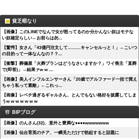
貧乏暇なり
【画像】このLINEでなんで女が怒ってるのか分かんない奴はモテな
い奴確定らしい←お前らは勿...
【驚愕】女さん「43億円注文して………キャンセルっと！」←こいつ
の目的って一体なんなの？？...
【衝撃】葬儀屋「火葬プランはどうなさいますか？」ワイ喪主「直葬
で(即答)」→結果ァw w ...
【画像】美人インフルエンサーさん「20歳でアルファード一括で買え
ちゃう私って素敵」←これっ...
【画像】レベチ過ぎるギャルさん、とんでもない格好を披露してしま
うw w w w w w w
BIPブログ
【画像】のんさん(32)、意外と豊満な●●●●wwwwwww
【画像】仙台育英のチア、一瞬見ただけで勃起すると話題に