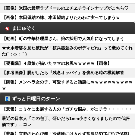
【画像】米国の最新ラブドールのヱチヱチラインナップがこちら♡
【画像】本田望結の妹、本田望結よりたわわに実ってしまうｗ
まにゅそく
【動画】町の中華料理屋さん、娘の採用で人気店になってしまう
★★水着姿を見た彼氏が「核兵器並みのボディだね」って褒めてくれ
た(´；ω；｀)
【要審議】４歳娘が描いたママのお尻ｗｗｗｗｗ【画像】
【参考画像】脱がしたら『残念オッパイ』を褒める時の模範解答
【朗報】メンヘラ女の子、可愛すぎると話題にｗｗｗｗｗｗｗｗｗｗ
ｗ
ずっと日曜日のターン
【悲報】コミケに出展する人の「ガチな悩み」がコチラ・・・・・・
最近の日本人「この包丁、研いだら1mm小さくなりましたので低評
価です」←コレ
【悲報】京都のわらび餅「冷蔵庫には入れず常温(25℃以下)で保存し