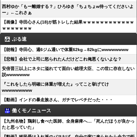
西村ゆか「もー離婚する？」ひろゆき「ちょちょw待ってくださいよ
ー」←これさぁ
【画像】寺田心さん(18)が筋トレした結果ｗｗｗｗｗｗｗｗｗｗｗｗ
ｗｗｗｗｗｗｗ
ぶる速
【朗報】寺田心、週6ジム通いで体重62kg→82kgにwwwwwwww
【悲報】会社で上司に怒られたんだけどこれ俺悪くないよな？
安倍晋三以上にネタに溢れてて面白い総理大臣、この世に存在しない
説wwwwwww
『これをしたら明確に体重が増えた』ってこと挙げてけ
wwwwwwwww
【動画】インドの暴走族さん、ガチでレベチだった・・・
働くモノニュース
【九州名物】鶏刺し食べた医師、全身麻痺へ…「死んだほうが良かっ
たと思っていた」
【動画】移民受け入れ派のパヨおば、自分の家に来られたら全力で拒