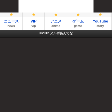
ニュース
VIP
アニメ
ゲーム
YouTube
news
vip
anime
game
story
©2012
ヌルポあんてな