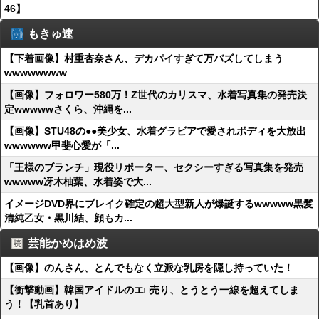
46】
もきゅ速
【下着画像】村重杏奈さん、デカパイすぎて万バズしてしまう
wwwwwwww
【画像】フォロワー580万！Z世代のカリスマ、水着写真集の発売決
定wwwwwさくら、沖縄を...
【画像】STU48の●●美少女、水着グラビアで愛されボディを大放出
wwwwww甲斐心愛が「...
「王様のブランチ」現役リポーター、セクシーすぎる写真集を発売
wwwww冴木柚葉、水着姿で大...
イメージDVD界にブレイク確定の超大型新人が爆誕するwwwww黒髪
清純乙女・黒川結、顔もカ...
芸能かめはめ波
【画像】のんさん、とんでもなく立派な乳房を隠し持っていた！
【衝撃動画】韓国アイドルのエ□売り、とうとう一線を超えてしま
う！【乳首あり】