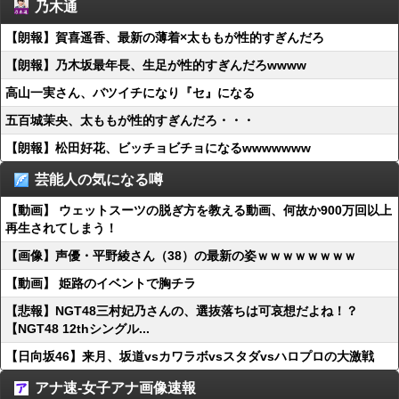
乃木通
【朗報】賀喜遥香、最新の薄着×太ももが性的すぎんだろ
【朗報】乃木坂最年長、生足が性的すぎんだろwwww
高山一実さん、バツイチになり『セ』になる
五百城茉央、太ももが性的すぎんだろ・・・
【朗報】松田好花、ビッチョビチョになるwwwwwww
芸能人の気になる噂
【動画】 ウェットスーツの脱ぎ方を教える動画、何故か900万回以上
再生されてしまう！
【画像】声優・平野綾さん（38）の最新の姿ｗｗｗｗｗｗｗｗ
【動画】 姫路のイベントで胸チラ
【悲報】NGT48三村妃乃さんの、選抜落ちは可哀想だよね！？
【NGT48 12thシングル...
【日向坂46】来月、坂道vsカワラボvsスタダvsハロプロの大激戦
アナ速‐女子アナ画像速報