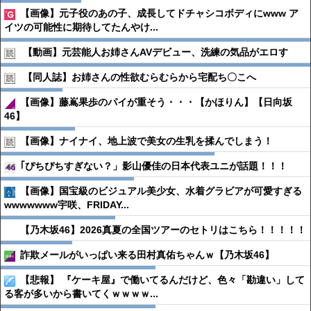
【画像】元子役のあの子、成長してドチャシコボディにwww ア
イツの可能性に期待してたんやけ...
【動画】元芸能人お姉さんAVデビュー、洗練の気品がエロす
【同人誌】お姉さんの性欲むらむらから宅配ち〇こへ
【画像】藤嶌果歩のパイが重そう・・・【かほりん】【日向坂
46】
【画像】ナイナイ、地上波で美女の生乳を揉んでしまう！
｢ぴちぴちすぎない？」影山優佳の日本代表ユニが話題！！！
【画像】国宝級のビジュアル美少女、水着グラビアが可愛すぎる
wwwwwww宇咲、FRIDAY...
【乃木坂46】2026真夏の全国ツアーのセトリはこちら！！！！！
詐欺メールがいっぱい来る田村真佑ちゃんｗ【乃木坂46】
【悲報】 『ケーキ屋』で働いてるんだけど、色々「勘違い」して
る客が多いから書いてくｗｗｗｗ...