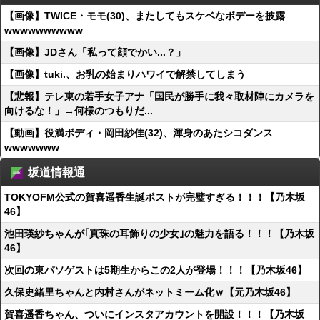
【画像】TWICE・モモ(30)、またしてもスケベなボデーを披露
wwwwwwwwww
【画像】JDさん「私って顔でかい...？」
【画像】tuki.、お乳の始まりハワイで解禁してしまう
【悲報】テレ東の若手女子アナ「国民が勝手に我々取材陣にカメラを
向けるな！」→何様のつもりだ...
【動画】役満ボディ・岡田紗佳(32)、渾身のあたシコダンス
wwwwwww
坂道情報通
TOKYOFM公式の賀喜遥香生誕ポストが完璧すぎる！！！【乃木坂
46】
池田瑛紗ちゃんが｢真珠の耳飾りの少女｣の魅力を語る！！！【乃木坂
46】
次回の東パソゲストは5期生からこの2人が登場！！！【乃木坂46】
久保史緒里ちゃんと内村さんがネットミーム化ｗ【元乃木坂46】
賀喜遥香ちゃん、ついにインスタアカウントを開設！！！【乃木坂