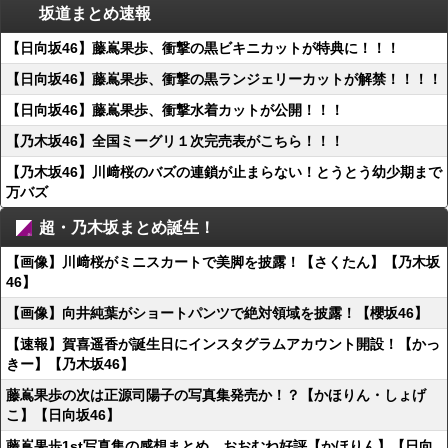
坂道まとめ速報
【日向坂46】藤嶌果歩、衝撃の黒ビキニカットが特典に！！！
【日向坂46】藤嶌果歩、衝撃の黒ランジェリーカットが解禁！！！！
【日向坂46】藤嶌果歩、衝撃水着カットが公開！！！
【乃木坂46】全国ミーグリ１次完売表がこちら！！！
【乃木坂46】川﨑桜のバズの連鎖が止まらない！とうとう幼少期まで
万バズ
超・乃木坂まとめ誕生！
【画像】川﨑桜がミニスカートで美脚を披露！【さくたん】【乃木坂
46】
【画像】向井純葉がショートパンツで絶対領域を披露！【櫻坂46】
【速報】賀喜遥香が誕生日にインスタグラムアカウント開設！【かっ
きー】【乃木坂46】
藤嶌果歩の次は正源司陽子の写真集発売か！？【かほりん・しょげ
こ】【日向坂46】
藤嶌果歩1st写真集の感想まとめ。おおむね好評【かほりん】【日向