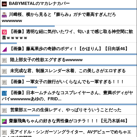
BABYMETALのマカレナカバー
川﨑桜、横から見ると『膨らみ』ガチで最高すぎんだろ
wwwwww
【画像】透明な紐に気付いたワイ、匂いまで感じ取る神空間に歓
喜ｗｗｗｗｗ
【画像】藤嶌果歩の奇跡のボディ！【かほりん】【日向坂46】
陸上部女子の性欲エグすぎるwwwww
未完成な君、制服スレンダー水着、この美しさがエロすぎる
【画像】一軍女子の旅行がいくらなんでも一軍すぎる！！！
【画像】日本一ムチムチなコスプレイヤーさん、豊満ボディがヤ
バイwwwwwwあゆの、FRID...
営業部エースの生保レディ、やっぱりそういうことだった
齋藤飛鳥ちゃんの好きな男性像がコチラ！！！【元乃木坂46】
元アイドル・シンガーソングライター、AVデビューでめちゃエ