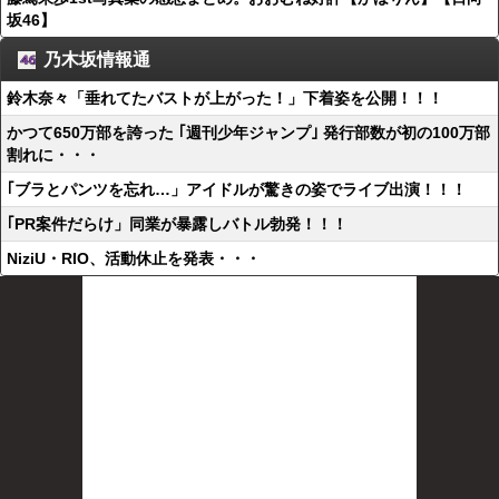
坂46】
乃木坂情報通
鈴木奈々「垂れてたバストが上がった！」下着姿を公開！！！
かつて650万部を誇った ｢週刊少年ジャンプ｣ 発行部数が初の100万部
割れに・・・
｢ブラとパンツを忘れ…」アイドルが驚きの姿でライブ出演！！！
｢PR案件だらけ」同業が暴露しバトル勃発！！！
NiziU・RIO、活動休止を発表・・・