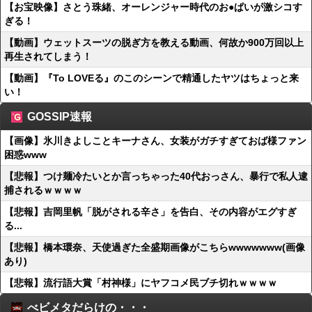
【お宝映像】さとう珠緒、オーレンジャー時代のお●ぱいが激シコす
ぎる！
【動画】ウェットスーツの脱ぎ方を教える動画、何故か900万回以上
再生されてしまう！
【動画】『To LOVEる』のこのシーンで精通したヤツはちょっと来
い！
GOSSIP速報
【画像】氷川きよしことキーナさん、女装がガチすぎておば様ファン
困惑www
【悲報】つけ麺冷たいとか言っちゃった40代おっさん、暴行で私人逮
捕されるｗｗｗｗ
【悲報】吉岡里帆「脱がされる辛さ」を告白、その内容がエグすぎ
る...
【悲報】橋本環奈、天使過ぎた全盛期画像がこちらwwwwwww(画像
あり)
【悲報】流行語大賞「村神様」にヤフコメ民ブチ切れｗｗｗｗ
べビメタだらけの・・・