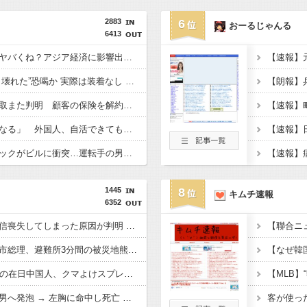
2883
6
おーるじゃんる
6413
アメリカ「日本の円安ヤバくね？アジア経済に影響出るし。」
【東京】“インプラント壊れた”恐喝か 実際は装着なし 55歳男逮捕「100件で4000万円得た」
【ソニー生命】金銭詐取また判明 顧客の保険を解約させ遊興費などに
「日本で働く意欲なくなる」 外国人、自活できても新要件「届かない」…永住許可厳格化で「日本離れ」か
【京都】走行中のトラックがビルに衝突…運転手の男性が意識不明の重体 宇治市
1445
8
キムチ速報
6352
【悲報】若年男性が自信喪失してしまった原因が判明 → ………
【悲報】共同通信「高市総理、避難所3分間の被災地熊本視察動画に批判！」 → 内閣報道官「避難所視察は51分間！大変な状況の中で、1時間近く受け入れていただき、感謝！」
【新宿強盗未遂】18歳の在日中国人、クマよけスプレー強盗指示の疑いで逮捕 → なお、他の複数の窃盗事件などにも関与していると見られる ………
【悲報】警察官、刃物男へ発泡 → 左胸に命中し死亡 → ﾈｯﾄ「手足を狙え」「過剰防衛だ」と批判の声…