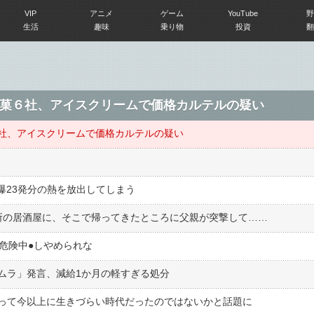
VIP
アニメ
ゲーム
YouTube
野
生活
趣味
乗り物
投資
翻
菓６社、アイスクリームで価格カルテルの疑い
社、アイスクリームで価格カルテルの疑い
爆23発分の熱を放出してしまう
所の居酒屋に、そこで帰ってきたところに父親が突撃して……
危険中●︎しやめられな
ムラ」発言、減給1か月の軽すぎる処分
って今以上に生きづらい時代だったのではないかと話題に