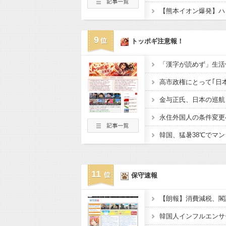
9
トッポギ注意報！
11
保守速報
【朗報】消費減税、閣