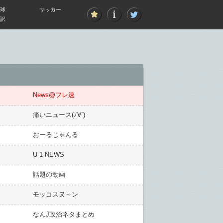
球
サッカー
訳
News@フレ速
痛いニュース(ﾉ∀`)
おーるじゃんる
U-1 NEWS
話題の動画
モッコスヌ～ン
なんJ政治ネタまとめ