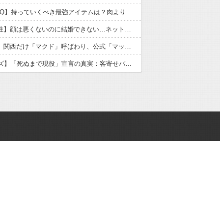
【職場BBQ】持っていくべき最強アイテムは？肉より喜ばれる意外なもの
【独身男性】顔は悪くないのに結婚できない…ネット民の本音と自己責任論の逆説
【マクド】関西だけ「マクド」呼ばわり、公式「マック」との断絶が示す地域文化の逆説
【59歳カズ】「死ぬまで現役」宣言の真実：客寄せパンダか美談か、ネットの声を徹底検証