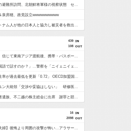
高市総理の避難所訪問、北朝鮮将軍様の視察状態 セッティグされた場所に登場し 「ここは快適で至れり尽くせり、日本人で良かった」と賛美を受ける しかし他の避難所では…
泉房穂、政党設立wwwwwwwwww
熊本でベトナム人が他の日本人と協力し被災者を救出 →憂国者「助けたのは俺だ！！！この〇〇〇〇(差別的表現)！！！！」
439
108
「高収入」信じて東南アジア渡航後、携帯・パスポート奪われ監禁…韓国人の被害急増
「俺に韓国語で話すのか？」…警察を「ニイェニイェニイェ」とからかう韓国滞在外国人の投稿動画が物議
韓国で出生率が過去最低を更新「0.72」 OECD加盟国で唯一 1を下回る
【韓国】ユン大統領「交渉や妥協はしない」 研修医集団ボイコット受け
徴用被害者遺族、不二越の株主総会に出席 謝罪と賠償求める
16
2098
【子なし夫婦】後悔より周囲の攻撃が怖い…アラサー夫婦の本音