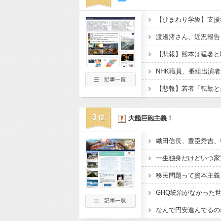
【ひまわり学級】支援
渡邊渚さん、近況報告
3
大艦巨砲主義！
一生独身だけどいつ家
移民問題って資本主義
なんで円安進んでるの