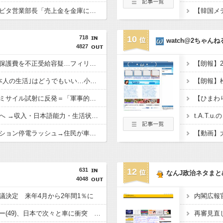
【熊本イオン爆発】ハビタ営業部長「売上金を金庫に保管してほしいけど、無理なら全然いいです！と言った！」 → ﾈｯﾄ「無理ならいいけど絶対やれよ」だよな？」
718
10
watch@2ちゃんね
4827
「漢字が読めず」生活保護費を不正受給容疑…フィリピン国籍の女を逮捕
高市政権にとって｢日本人の生活｣はどうでもいい…小野田紀美のSNS投稿でわかった｢外国人政策｣の本当の狙い
金与正氏、日本の巡航ミサイル試射に反発＝「軍事的対応」取る
【ひまわ
永住外国人の条件変更へ →収入・日本語能力・生活状況を厳しく確認
韓国、猛暑38℃でマンション停電ラッシュ→住民が車へ避難
631
12
なんJ政治ネタまと
4048
議決定 来年4月から2年間1％に
韓国人インフルエンサー(49)、日本で次々と車に衝突 計7台巻き込み 八王子