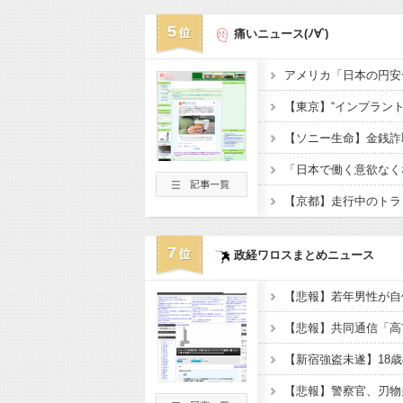
5
痛いニュース(ﾉ∀`)
7
政経ワロスまとめニュース