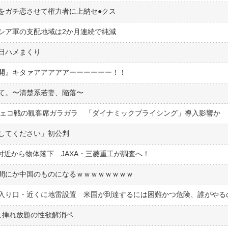
ガチ恋させて権力者に上納セ●︎クス
シア軍の支配地域は2か月連続で純減
日ハメまくり
開』キタァアアアアアーーーーーー！！
て。〜清楚系若妻、陥落〜
チェコ戦の観客席ガラガラ 「ダイナミックプライシング」導入影響か
してください」初公判
付近から物体落下…JAXA・三菱重工が調査へ！
間にか中国のものになるｗｗｗｗｗｗｗｗ
入り口・近くに地雷設置 米国が到達するには困難かつ危険、誰がやる
こ挿れ放題の性欲解消ペ