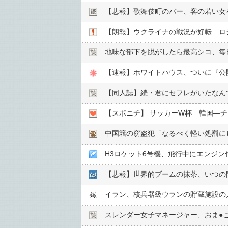
【悲報】歌舞伎町のバー、客の若い女を
【朗報】ウクライナの戦況が好転 ロ
地味な部下を脱がしたら最高シコ、毎
【速報】ホワイトハウス、ついに『公
【同人誌】続・君にセフレがいたなん
【スポニチ】 サッカーW杯 韓国―
中国籍の窃盗犯「なるべく軽い処罰に
H3ロケット6号機、飛行中にエンジン
【悲報】世界的ブームの抹茶、いつの
イラン、核兵器級ウランの貯蔵施設の
スレンダー女子マネージャー、おま●︎