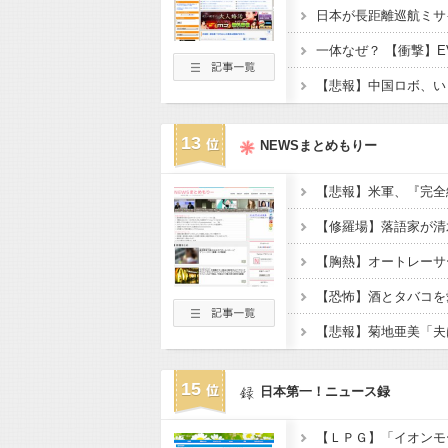
13
NEWSまとめもりー
【悲報】米軍、『完全
15
日本第一！ニュース録