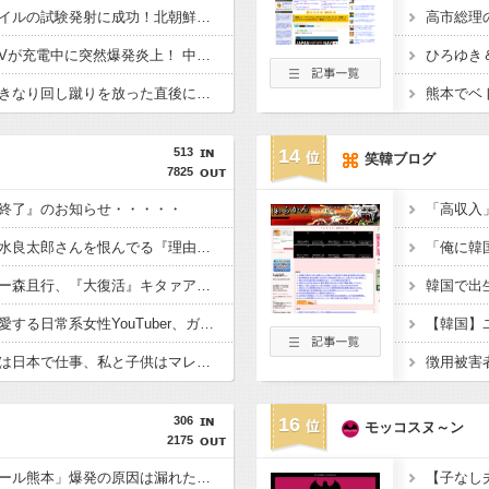
日本が長距離巡航ミサイルの試験発射に成功！北朝鮮が激怒「日本が戦争国家になろうとしている」「絶対に傍観しない、必ず後悔させる」
一体なぜ？ 【衝撃】EVが充電中に突然爆発炎上！ 中国ネット「こういう場合って全額補償されるの？」
ひろゆき＆
【悲報】中国ロボ、いきなり回し蹴りを放った直後にフリーズｗｗｗｗｗ
513
14
笑韓ブログ
7825
終了』のお知らせ・・・・・
【修羅場】落語家が清水良太郎さんを恨んでる『理由』、ガチでヤバイ・・・・・
【胸熱】オートレーサー森且行、『大復活』キタァアアアーーーー！！
【恐怖】酒とタバコを愛する日常系女性YouTuber、ガチで体が終わる・・・
【悲報】菊地亜美「夫は日本で仕事、私と子供はマレーシア、夫は毎月会いに来る」←これどう思う？
306
16
モッコスヌ～ン
2175
【ＬＰＧ】「イオンモール熊本」爆発の原因は漏れた液化石油ガスか…経産省、全国の大規模施設でガス供給設備の点検要請