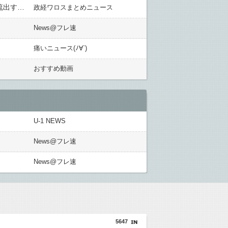
【悲報】外国人材受け入れ事業に都道府県が少なくとも55億円の予算 → 保守党・有本香氏「予算は都市部に流出する日本人の若者に使うべき！」ｗｗｗｗｗｗｗｗｗｗｗｗ
政経ワロスまとめニュース
News@フレ速
痛いニュース(ﾉ∀`)
おすすめ動画
U-1 NEWS
News@フレ速
News@フレ速
5647