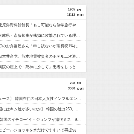
1905
11113
【速報】元原爆資料館館長「もし可能なら修学旅行や平和学習の小学生に炎天下で腐敗した遺体の臭いを再現し嗅がせたい」
【朗報】兵庫県・斎藤知事が執拗に攻撃されている理由判明、県民も知らなかった「多額の費用が発生する状況」を一斉排除
【速報】町のお弁当屋さん「申し訳ないが消費税1%になったらその分商品代を値上げするわ」 「うちも！」
【速報】日本共産党、熊本地震被災者のホテル二次避難の成果はウチだとアレオレ詐欺をはじめる
【速報】病院の屋上で「死神に扮して」患者をじっと見つめていた男性を逮捕
798
3060
【聯合ニュース】 韓国在住の日本人女性インフルエンサー ライブ配信中に死亡
【なぜ韓国にはキム姓が多いのか】 韓国の姓は250、日本は30万…歴史的背景を米学者分析「学問尊重と平和な歴史が原動力」
【MLB】“韓国のイチロー”イ・ジョンフが痛恨ミス 9回2死からまさか…サヨナラ負けに動けず、地元放送は同情「不運でした」
客が使ったビールジョッキを水だけですすいで再提供した日本の飲食店…韓国のネットで物議