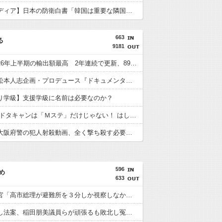
【韓国メディア】日本の防衛白書「韓国は重要な隣国」 3年連続
663
る
9181
【朗報】26年上半期の輸出額最高 2年連続で更新、8977億円 農水省「インバウンドの増加に伴い、日本食の認知度が向上」
【朗報】松本人志企画・プロデュース『ドキュメンタル』、アメリカで初の制作が決定！ 海外タイトル『LOL』として世界25ヶ国・地域で展開
り学級】支援学級に名前は必要なのか？
t.A.T.u.のドタキャンは「Ｍステ」だけじゃない！ はしのえみ「来なかったんですよ…」
【動画】大阪府警の犯人射殺動画、全く撃ち殺す必要なかったｗｗｗｗｗｗｗｗｗｗｗ
596
め
633
内閣広報官「高市総理が避難所を３分しか視察しなかったなんてデマ！50分いたぞ????」 →しかし事実上の視察は数分で正解
再審見直し法案、稲田朋美議員らが頑張るも敗北し冤罪当事者が失望する内容に終わる