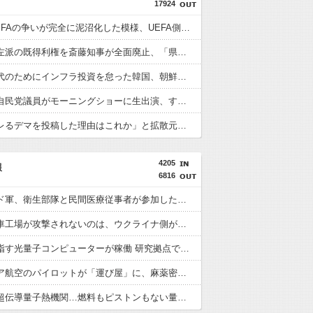
17924
UEFAとFIFAの争いが完全に泥沼化した模様、UEFA側の逆転敗北すらあり得るような情勢に……
兵庫県の左派の既得利権を斎藤知事が全面廃止、「県が何をするねん？」と存在意義そのものが不明で……
格安電気代のためにインフラ投資を怠った韓国、朝鮮半島全域を猛暑が直撃してしまった結果……
反高市な自民党議員がモーニングショーに生出演、すると普段は自民を叩きまくりの某出演者が……
「すぐバレるデマを投稿した理由はこれか」と拡散元の”賢さ”に批判が殺到中、自称ジャーナリストのやり口というのが……
4205
報
6816
ポーランド軍、衛生部隊と民間医療従事者が参加した戦場医療訓練を実施！
ロシア戦車工場が攻撃されないのは、ウクライナ側が標的優先順位は低いとは判断か？！
商用化目指す光量子コンピューターが稼働 研究拠点で世界初…産総研など！
マレーシア航空のパイロットが「運び屋」に、麻薬密輸容疑で拘束…最高刑は死刑！
世界初の超伝導量子熱機関…燃料もピストンもない量子エンジンが回った！