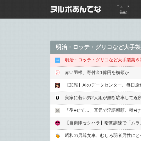
ニュース
芸能
明治・ロッテ・グリコなど大手製
明治・ロッテ・グリコなど大手製菓６
赤い羽根、寄付金1億円を横領か
【悲報】AIのデータセンター、毎日原
実家に若い男2人組が無断駐車して近
「孕●︎せて…」耳元で淫語懇願、種●︎け
【自衛隊セクハラ】暗闇訓練で「ムラ
昭和の男尊女卑、むしろ弱者男性にと