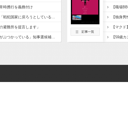
常時携行を義務付け
北朝鮮、日本に警告。「戦犯国家に戻ろうとしている日本に軍事的選択肢を検討」
の避難所を提言します」
【共産党】「選挙カーがぶつかっている」知事選候補を支援する団体の街宣車が道路左側の電柱に衝突 県議と運動員が重傷 長野