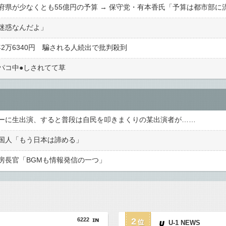
迷惑なんだよ」
年2万6340円 騙される人続出で批判殺到
コ中●︎しされてて草
ーに生出演、すると普段は自民を叩きまくりの某出演者が……
国人「もう日本は諦める」
房長官「BGMも情報発信の一つ」
6222
2
U-1 NEWS