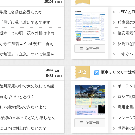
25205
学級に名前は必要なのか
「最近は落ち着いてきてます」
【悲報】熊本は猛暑と断水…その頃、茂木外相は中南米でニッコリ動画公開
NHK職員、番組出演者から性加害→PTSD発症…訴えても放置されていた模様
【悲報】若者「転勤とか無理」→企業、ついに制度を変え始める
4957
4
軍事ミリタリー速
5481
織田信長、豊臣秀吉、徳川家康の中で大失敗しても謝ったら許してくれそうなのって徳川家康だよな
買えばいいと思う？
じゃ絶対解決できないよな
GHQ統治がなかった世界線の日本ってどんな感じなんだろうな
に日本は利上げしないの？