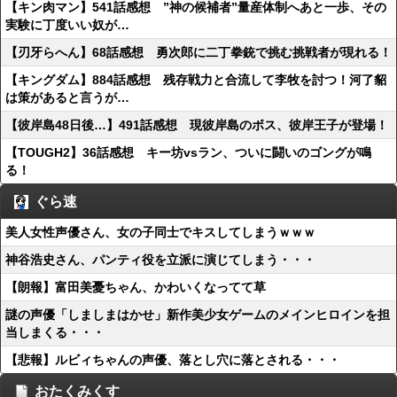
【キン肉マン】541話感想 ”神の候補者”量産体制へあと一歩、その
実験に丁度いい奴が…
【刃牙らへん】68話感想 勇次郎に二丁拳銃で挑む挑戦者が現れる！
【キングダム】884話感想 残存戦力と合流して李牧を討つ！河了貂
は策があると言うが…
【彼岸島48日後…】491話感想 現彼岸島のボス、彼岸王子が登場！
【TOUGH2】36話感想 キー坊vsラン、ついに闘いのゴングが鳴
る！
ぐら速
美人女性声優さん、女の子同士でキスしてしまうｗｗｗ
神谷浩史さん、パンティ役を立派に演じてしまう・・・
【朗報】富田美憂ちゃん、かわいくなってて草
謎の声優「しましまはかせ」新作美少女ゲームのメインヒロインを担
当しまくる・・・
【悲報】ルビィちゃんの声優、落とし穴に落とされる・・・
おたくみくす