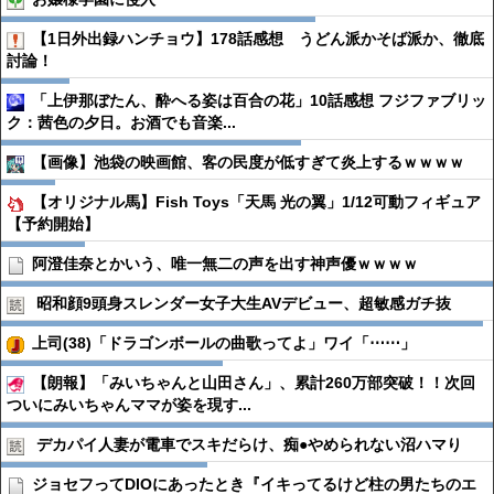
【1日外出録ハンチョウ】178話感想 うどん派かそば派か、徹底
討論！
「上伊那ぼたん、酔へる姿は百合の花」10話感想 フジファブリッ
ク：茜色の夕日。お酒でも音楽...
【画像】池袋の映画館、客の民度が低すぎて炎上するｗｗｗｗ
【オリジナル馬】Fish Toys「天馬 光の翼」1/12可動フィギュア
【予約開始】
阿澄佳奈とかいう、唯一無二の声を出す神声優ｗｗｗｗ
昭和顔9頭身スレンダー女子大生AVデビュー、超敏感ガチ抜
上司(38)「ドラゴンボールの曲歌ってよ」ワイ「⋯⋯」
【朗報】「みいちゃんと山田さん」、累計260万部突破！！次回
ついにみいちゃんママが姿を現す...
デカパイ人妻が電車でスキだらけ、痴●︎やめられない沼ハマり
ジョセフってDIOにあったとき『イキってるけど柱の男たちのエ