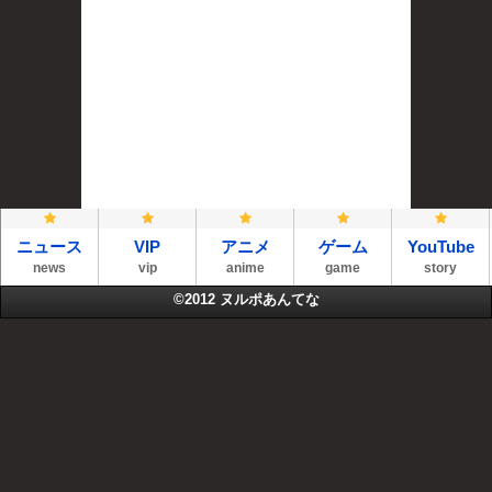
ニュース
VIP
アニメ
ゲーム
YouTube
news
vip
anime
game
story
©2012
ヌルポあんてな