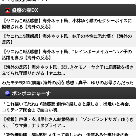
蠱惑の壺DX
【ヤニねこ6話感想】海外ネット民、小林ゆう猫のセクシーボイスに
悩殺される【海外の反応】
【ヤニねこ5話感想】海外ネット民、妹子の本性に恐れ慄く【海外の
反応】
【ヤニねこ5話感想】海外ネット民、”レインボーメイカー”ハメ子の
活躍を喜ぶ【海外の反応】
【海外の反応】海外ネット民、悲しきケモノ・ヤク子に庇護欲を掻き
立てられ守護リたがる【ヤニね...
わたモテ喪241(前編) 海外の反応 感想：真子、ゆりのお母さんだった
ポンポコにゅーす
「これ描いて死ね」6話感想 創作の楽しさと厳しさ、出逢いと再会。
コミティア閉会まで面白い初...
【祝報】声優・衣川里佳さん結婚発表！「ゾンビランドサガ」ゆうぎ
り、「ウマ娘」ナリタブライア...
「攻殻機動隊」5話感想 人生って厳しいわ。価値ある仕事は死の近