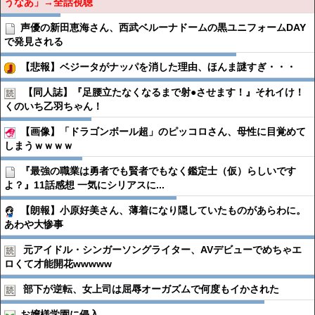
うなあ」→全話視聴
声優の新田恵海さん、西武ベルーナドームの黒ユニフォームDAY
で発見される
【悲報】ベジータがナッパを消した理由、ほんま謎すぎ・・・
【同人誌】『足腰立たなくなるまで射●︎させます！』それイけ！
くのいち乙羽ちゃん！
【画像】「ドラゴンボール超」のピッコロさん、母性に目覚めて
しまうｗｗｗｗ
『最強の職業は勇者でも賢者でもなく鑑定士（仮）らしいです
よ？』11話感想 一気にシリアスに...
【朗報】小原好美さん、薄着になり隠していたものがあらわに。
あわや大惨事
元アイドル・シンガーソングライター、AVデビューでめちゃエ
ロくて才能開花wwwww
部下が逆転、女上司は屈辱オーガズムで何度もイかされた
お嬢様学園に侵入