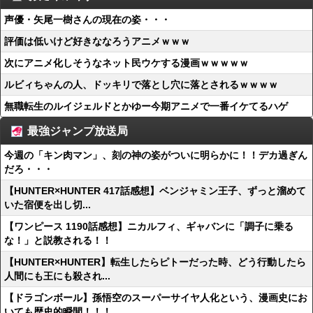
声優・矢尾一樹さんの現在の姿・・・
評価は低いけど好きななろうアニメｗｗｗ
次にアニメ化しそうなネット民ウケする漫画ｗｗｗｗｗ
ルビィちゃんの人、ドッキリで落とし穴に落とされるｗｗｗｗ
無職転生のルイジェルドとかゆー今期アニメで一番イケてるハゲ
最強ジャンプ放送局
今週の「キン肉マン」、刻の神の姿がついに明らかに！！デカ過ぎん
だろ・・・
【HUNTER×HUNTER 417話感想】ベンジャミン王子、ずっと溜めて
いた宿便を出し切...
【ワンピース 1190話感想】ニカルフィ、ギャバンに「調子に乗る
な！」と説教される！！
【HUNTER×HUNTER】転生したらピトーだった時、どう行動したら
人間にも王にも殺され...
【ドラゴンボール】孫悟空のスーパーサイヤ人化という、漫画史にお
いても歴史的瞬間！！！