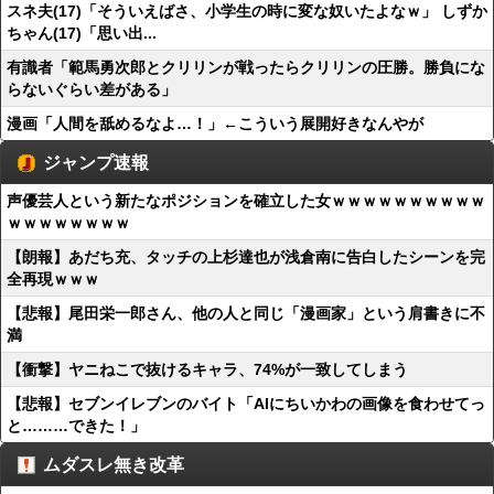
スネ夫(17)「そういえばさ、小学生の時に変な奴いたよなｗ」 しずか
ちゃん(17)「思い出...
有識者「範馬勇次郎とクリリンが戦ったらクリリンの圧勝。勝負にな
らないぐらい差がある」
漫画「人間を舐めるなよ…！」←こういう展開好きなんやが
ジャンプ速報
声優芸人という新たなポジションを確立した女ｗｗｗｗｗｗｗｗｗｗ
ｗｗｗｗｗｗｗｗ
【朗報】あだち充、タッチの上杉達也が浅倉南に告白したシーンを完
全再現ｗｗｗ
【悲報】尾田栄一郎さん、他の人と同じ「漫画家」という肩書きに不
満
【衝撃】ヤニねこで抜けるキャラ、74%が一致してしまう
【悲報】セブンイレブンのバイト「AIにちいかわの画像を食わせてっ
と………できた！」
ムダスレ無き改革