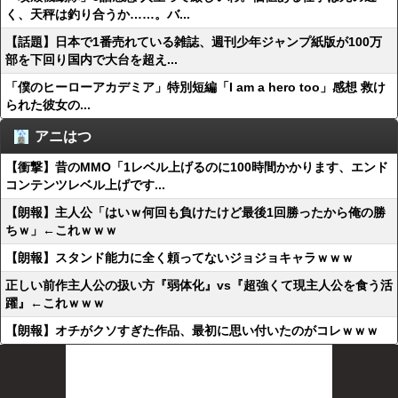
く、天秤は釣り合うか……。バ...
【話題】日本で1番売れている雑誌、週刊少年ジャンプ紙版が100万
部を下回り国内で大台を超え...
「僕のヒーローアカデミア」特別短編「I am a hero too」感想 救け
られた彼女の...
アニはつ
【衝撃】昔のMMO「1レベル上げるのに100時間かかります、エンド
コンテンツレベル上げです...
【朗報】主人公「はいｗ何回も負けたけど最後1回勝ったから俺の勝
ちｗ」←これｗｗｗ
【朗報】スタンド能力に全く頼ってないジョジョキャラｗｗｗ
正しい前作主人公の扱い方『弱体化』vs『超強くて現主人公を食う活
躍』←これｗｗｗ
【朗報】オチがクソすぎた作品、最初に思い付いたのがコレｗｗｗ