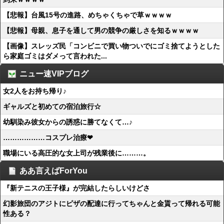
【悲報】台風15号の進路、めちゃくちゃで草ｗｗｗｗ
【悲報】母親、息子を通して男の競争の厳しさを知るｗｗｗｗ
【画像】スレッズ民「コンビニで買い物ついでにゴミ捨てようとした
ら家庭ゴミはダメって言われた...
ニュー速VIPブログ
女2人をお持ち帰り♪
ギャルズと初めての宿泊旅行☆
幼馴染み彼女からの誘惑に勝てなくて…♪
………………コスプレ治療❤
職場にいる高圧的な女上司が残業後に………。
ああ言えばForYou
『新テニスの王子様』が完結したらしいけどさ
幻影旅団のアジトにピザの配達に行ってちゃんと金貰って帰れる可能
性ある？