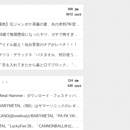
308
3672
【ネット騒然】元ジャンポケ斉藤の妻、夫の求刑7年翌日にインスタ更新！その内容がガチでヤバすぎる…
【画像】18歳で無期懲役になったヤツ、ガチで怖すぎる…
アイドル超え！仙台育英のチアがレベチ！！！
【衝撃】マツコ・デラックス「バスタオル、何日使う？」に驚がくの答え「今日は全部、本当のこと言うわ」
【衝撃】「舌を入れてきたから歯と口でブロック」「服の中に手を入れて右胸や乳首を触った」元ジャンポケ斉藤の公判の内容がヤバすぎる…
114
・・・
635
【海外】Metal Hammer：ダウンロード・フェスティバル史上最高の13のパフォーマンスにBABYMETAL
【海外】BABYMETAL（9回）はサマーソニックのレギュラー出演者の中で2番目に多い
【海外】KANO(@onefive)がBABYMETAL「PA PA YA!!」に合わせて踊ってる
BABYMETAL「LuckyFes’26」「CANNONBALL外伝」グッズ販売決定