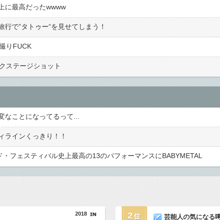
に最高だったwwww
旅行で”タトゥー“を見せてしまう！
撮りFUCK
のバックステージショット
なことになってるって...
ィラインくっきり！！
ロード・フェスティバル史上最高の13のパフォーマンスにBABYMETAL
2018
2
芸能人の気になる