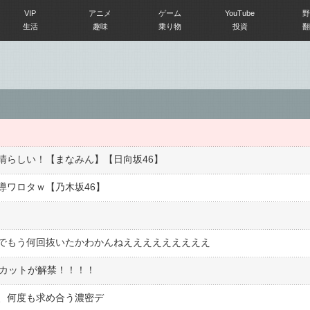
VIP
アニメ
ゲーム
YouTube
野
生活
趣味
乗り物
投資
翻
晴らしい！【まなみん】【日向坂46】
導ワロタｗ【乃木坂46】
でもう何回抜いたかわかんねえええええええええ
着カットが解禁！！！！
、何度も求め合う濃密デ