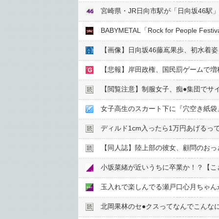
宮崎県・JR日向市駅が「日向坂46駅
BABYMETAL「Rock for People Fe
【悲報】岸田政権、国民罰ゲームで増
【閲覧注意】制服女子、痴●︎集団でサイ
女子高生のスカート下に『穴空き紙袋
ディルド1cm入ったら1万円あげるって
【同人誌】陸上部の彼女、顧問のおっさ
小坂菜緒が近いうちに卒業か！？【こ
玉入れで楽しんでる瀬戸口心月ちゃん
北岡果林のセ●︎クスってなんでこんな