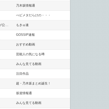
乃木坂情報通
べビメタだらけの・・・
【画像】日向坂46藤嶌果歩、初水着姿を衝撃解禁wwwwww1st写真集から胸の谷間でアレを挟んだ先行カットが公開！！！
もきゅ速
GOSSIP速報
おすすめ動画
芸能人の気になる噂
みんな見てる動画
注目作品
超・乃木坂まとめ誕生！
坂道情報通
みんな見てる動画