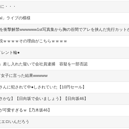
」に・・・
stival」ライブの模様
税ｗｗｗｗその理由がこちらｗｗｗｗ
レント輪●︎
』差し入れた疑いで会社員逮捕 容疑を一部否認
女子に言った結果wwwww
んに犯されて中●︎しされていた【10円セール】
さかな】【日向坂で会いましょう】【日向坂46】
が可愛すぎるｗ【乃木坂46】
にエロいんだろう