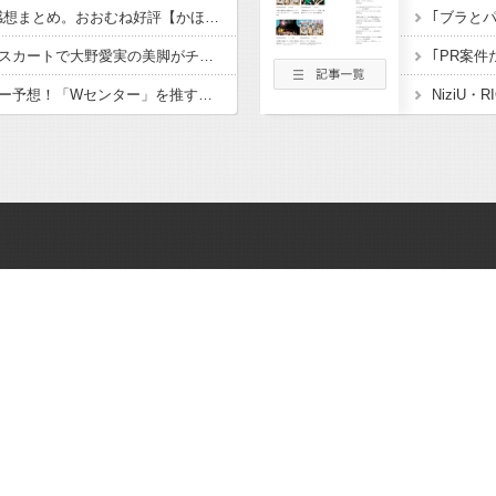
藤嶌果歩1st写真集の感想まとめ。おおむね好評【かほりん】【日向坂46】
【画像】透け感のあるスカートで大野愛実の美脚がチラリ！【まなみん】【日向坂46】
｢PR案
日向坂46・18thセンター予想！「Wセンター」を推す声多し！！
NiziU