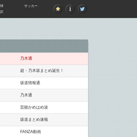
球
サッカー
訳
乃木通
超・乃木坂まとめ誕生！
坂道情報通
乃木通
芸能かめはめ波
坂道まとめ速報
FANZA動画