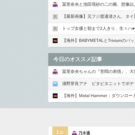
冨里奈央と池田瑛紗の二の腕、想像以上
【最新画像】元フジ渡邊渚さん、タイ
トップ女優と朝まで2人きり、生々ハ●︎
【海外】BABYMETALとTrivium
今日のオススメ記事
冨里奈央ちゃんの『苦悶の表情』、大変
浦野芽良アナ ピタピタニットでボデ
【海外】Metal Hammer：ダウン
1
乃木通