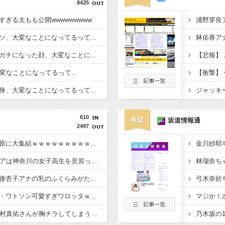
8425
ぎる太もも公開wwwwwwwww
、大変なことになってるって...
林佑香ア
賀喜遥香さんのガッチガチになった顔、大変なことになってるって...
変なことになってるって...
、大変なことになってるって...
ジャッキ
610
4
坂道情報通
2497
【朗報】オタク、秋葉原に大集結ｗｗｗｗｗｗｗｗｗｗｗｗｗｗｗｗｗｗｗ
金川紗耶
【gifあり】甲子園のチアは神奈川の女子高生を見習ってほしいよね
【画像】ひるおびの南後杏子アナの乳のふくらみがたまらない
【画像】全盛期のエマ・ワトソン可愛すぎワロッタｗｗｗｗｗｗｗｗｗ
【画像】乃木坂46の田村真佑さんが胸チラしてしまう ※動画あり