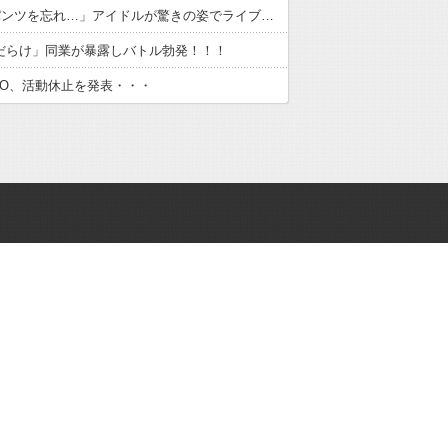
｢ブラとパンツを忘れ…」アイドルが驚きの姿でライブ出演！！！
件だらけ」同業が暴露しバトル勃発！！！
・RIO、活動休止を発表・・・