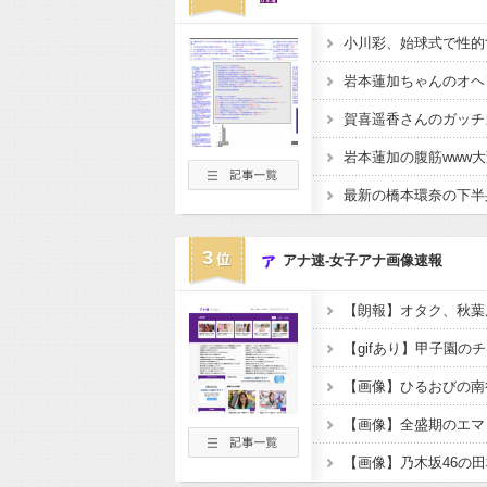
小川彩、始球式で性的す
岩本蓮加ちゃんのオヘソ
岩本蓮加の腹筋www大
最新の橋本環奈の下半身
3
アナ速‐女子アナ画像速報