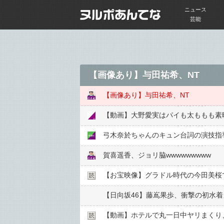
ニュース
芸能
【画像あり】与田祐希、NT
【画像あり】与田祐希、NT
【動画】大野愛実はパイも太ももも素
弓木奈於ちゃんのキュン台詞の演技指
賀喜遥香、ジョリ脇wwwwwwwww
【お宝映像】グラドル時代の今田美桜
【日向坂46】藤嶌果歩、衝撃の初水
【動画】ホテルで丸一日中ヤリまくり