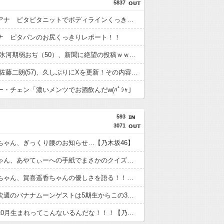
5837
浦野芽良アナ ピタピタニットでボディラインくっきり！！
ナ ピタパンのお尻くっきりレポート！！
【悲報】 氷河期弱おぢ（50）、新聞に絶望の投稿ｗｗｗｗｗｗｗｗｗｗｗ
【衝撃】 佐藤二朗(57)、久しぶりにXを更新！その内容がガチでヤバすぎる…
ー・チェン「濃いメンツでお酒飲んだw(ﾊﾟｼｬ」
593
3071
ちゃん、ぎっくり腰のお知らせ…【乃木坂46】
林瑠奈ちゃん、あやてぃーへの手紙でまさかのクイズｗ【乃木坂46】
弓木奈於ちゃん、賀喜遥香ちゃんの優しさを語る！！！【乃木坂46】
マジか！次週のバナナムーンゲストは5期生からこの3人が登場！！！【乃木坂46】
乃木坂の10月生まれってこんないるんだな！！！【乃木坂46】