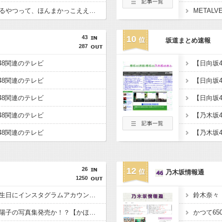
【画像】港区で生きてるやつって、ほんまかっこええんか？その衝撃のリアルがこれｗｗｗｗ
43
10
坂道まとめ速報
287
B48関連のテレビ
B48関連のテレビ
B48関連のテレビ
【日向坂
B48関連のテレビ
【乃木坂
B48関連のテレビ
26
12
乃木坂情報通
1250
【速報】賀喜遥香が誕生日にインスタグラムアカウント開設！【かっきー】【乃木坂46】
藤嶌果歩の次は正源司陽子の写真集発売か！？【かほりん・しょげこ】【日向坂46】