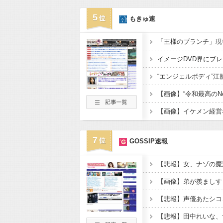
5
もきゅ速
7
GOSSIP速報
【悲報】田中れいな、ナ