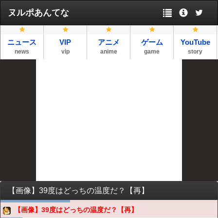
ヌルポあんてな
ニュース
VIP
アニメ
ゲーム
YouTube
news
vip
anime
game
story
【画像】39度はどっちの温度だ？【再】
【画像】39度はどっちの温度だ？【再】