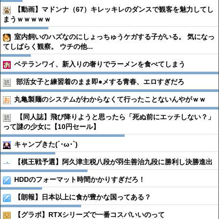
【動画】マドンナ（67）キレッキレのダンスで観客を魅力してし
まうｗｗｗｗｗ
室内飼いのハズなのにしょっちゅうケガする子がいる。 気になっ
てしばらく観察。 ウチの他...
ベテランワイ、新入りの奢りでラーメンを食べてしまう
部活女子と練習着のまま即●︎メする青春、エロすぎだろ
丸亀製麺のシステムがわからなくて行ったことないんやがｗｗ
【同人誌】飛び降りようと思ったら「死ぬ前にエッチしない？」
って謎の少女に【10円セール】
キャンプきた(´･ω･`)
【棋王戦予選】阿久津主税八段が羽生善治九段に勝利し決勝進出
HDDのフォーマット時間かかりすぎだろ！
【朗報】日本以上に食が豊かな国ってある？
【グラボ】RTXシリーズで一番コスパいいのって