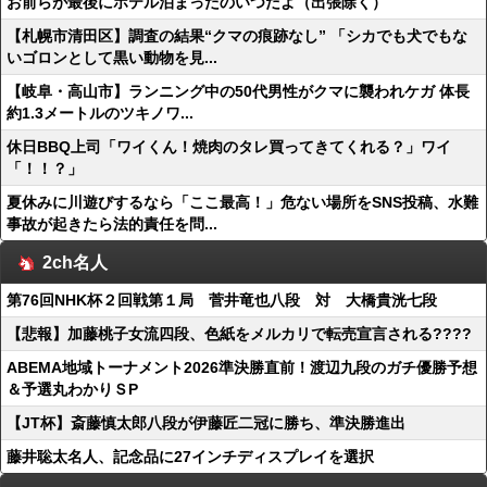
お前らが最後にホテル泊まったのいつだよ（出張除く）
【札幌市清田区】調査の結果“クマの痕跡なし” 「シカでも犬でもな
いゴロンとして黒い動物を見...
【岐阜・高山市】ランニング中の50代男性がクマに襲われケガ 体長
約1.3メートルのツキノワ...
休日BBQ上司「ワイくん！焼肉のタレ買ってきてくれる？」ワイ
「！！？」
夏休みに川遊びするなら「ここ最高！」危ない場所をSNS投稿、水難
事故が起きたら法的責任を問...
2ch名人
第76回NHK杯２回戦第１局 菅井竜也八段 対 大橋貴洸七段
【悲報】加藤桃子女流四段、色紙をメルカリで転売宣言される????
ABEMA地域トーナメント2026準決勝直前！渡辺九段のガチ優勝予想
＆予選丸わかりＳP
【JT杯】斎藤慎太郎八段が伊藤匠二冠に勝ち、準決勝進出
藤井聡太名人、記念品に27インチディスプレイを選択