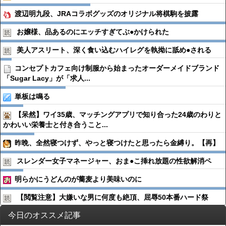
渡辺明九段、JRAコラボグッズのオリジナル将棋駒を披露
お嬢様、品あるのにエッチすぎてぶ●︎かけられた
美人アスリート、深く食い込むハイレグを執拗に舐め●︎される
コンセプトカフェ向け制服から始まったオーダーメイドブランド
「Sugar Lacy」が「求人...
単板は鳴る
【呆然】ワイ35歳、マッチングアプリで知り合った24歳のわりと
かわいい栄養士と付き合うこと...
昨晩、全然寝つけず、やっと寝つけたと思ったら金縛り。【再】
スレンダー女子マネージャー、おま●︎こ挿れ放題の性欲解消ペ
明らかにうどんのが蕎麦より美味いのに
【閲覧注意】大嫌いな男に何度も絶頂、屈辱50本番ハード祭
今日のオススメ記事