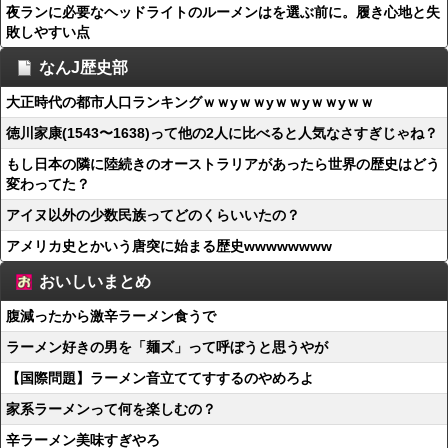
夜ランに必要なヘッドライトのルーメンはを選ぶ前に。履き心地と失
敗しやすい点
なんJ歴史部
大正時代の都市人口ランキングｗｗyｗｗyｗｗyｗｗyｗｗ
徳川家康(1543〜1638)って他の2人に比べると人気なさすぎじゃね？
もし日本の隣に陸続きのオーストラリアがあったら世界の歴史はどう
変わってた？
アイヌ以外の少数民族ってどのくらいいたの？
アメリカ史とかいう唐突に始まる歴史wwwwwwww
おいしいまとめ
腹減ったから激辛ラーメン食うで
ラーメン好きの男を「麺ズ」って呼ぼうと思うやが
【国際問題】ラーメン音立ててすするのやめろよ
家系ラーメンって何を楽しむの？
辛ラーメン美味すぎやろ