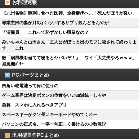
お料理速報
【九州名物】鶏刺し食べた医師、全身麻痺へ…「死んだほうが良い」
専業主婦の妻が月3万ぐらいするサプリ飲んどるんやが
「清掃員」←これって恥ずかしい職業なの？
みいちゃんと山田さん「主人公がぽっと出のモブに殺されて終わりま
す」←これ
敵「扇風機を当てて寝るとヤバいぞ！」 ワイ「大丈夫やろｗｗｗ」
扇風機ﾎﾟﾁｰ
PCパーツまとめ
四角い乾電池って何に使うの
ゲーム業界は決定ボタンの位置をいい加減統一しろや
急募 スマホに入れるべきアプリ
スペースキーがクソ長いキーボードやめてくれー
パソコンの正式名、一字一句正しく書けるの少数派説
汎用型自作PCまとめ