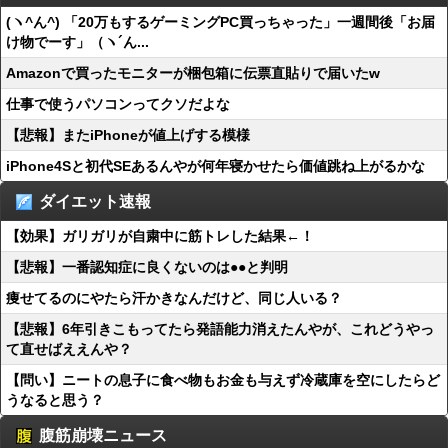
(ヽ^ん^) 「20万もするゲーミングPC買っちゃった」一週間後「お届
け物でーす」（ヽ´ん...
Amazonで買ったモニターが梱包箱に伝票直貼りで届いたw
仕事で使うパソコンってクソだよな
【悲報】またiPhoneが値上げする模様
iPhone4Sと初代SEあるんやが何年寝かせたら価値跳ね上がるかな
ダイエット速報
【効果】ガリガリが自粛中に筋トレした結果←！
【悲報】一番認知症に良くないのは●●と判明
痩せてるのにやたら汗かきなんだけど、同じ人いる？
【悲報】6年引きこもってたら発語能力消えたんやが、これどうやっ
て直せばええんや？
【問い】ニートの息子に食べ物もお金も与えず冷蔵庫を空にしたらど
うなると思う？
腹筋崩壊ニュース