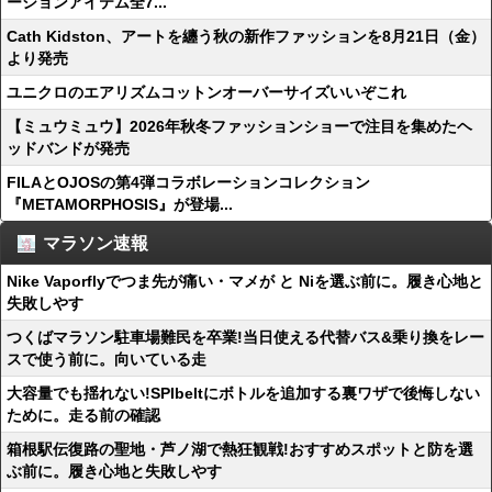
ーションアイテム全7...
Cath Kidston、アートを纏う秋の新作ファッションを8月21日（金）
より発売
ユニクロのエアリズムコットンオーバーサイズいいぞこれ
【ミュウミュウ】2026年秋冬ファッションショーで注目を集めたヘ
ッドバンドが発売
FILAとOJOSの第4弾コラボレーションコレクション
『METAMORPHOSIS』が登場...
マラソン速報
Nike Vaporflyでつま先が痛い・マメが と Niを選ぶ前に。履き心地と
失敗しやす
つくばマラソン駐車場難民を卒業!当日使える代替バス&乗り換をレー
スで使う前に。向いている走
大容量でも揺れない!SPIbeltにボトルを追加する裏ワザで後悔しない
ために。走る前の確認
箱根駅伝復路の聖地・芦ノ湖で熱狂観戦!おすすめスポットと防を選
ぶ前に。履き心地と失敗しやす