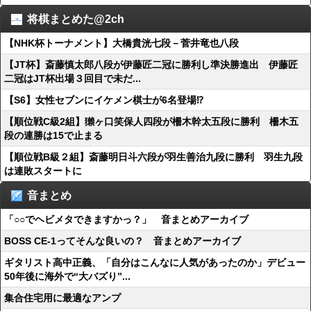
将棋まとめた@2ch
【NHK杯トーナメント】大橋貴洸七段－菅井竜也八段
【JT杯】斎藤慎太郎八段が伊藤匠二冠に勝利し準決勝進出 伊藤匠
二冠はJT杯出場３回目で未だ...
【S6】女性セブンにイケメン棋士が6名登場⁉
【順位戦C級2組】獺ヶ口笑保人四段が柵木幹太五段に勝利 柵木五
段の連勝は15で止まる
【順位戦B級２組】斎藤明日斗六段が羽生善治九段に勝利 羽生九段
は連敗スタートに
音まとめ
「○○でヘビメタできますかっ？」 音まとめアーカイブ
BOSS CE-1ってそんな良いの？ 音まとめアーカイブ
ギタリスト高中正義、「自分はこんなに人気があったのか」デビュー
50年後に海外で“大バズり”...
集合住宅用に最適なアンプ