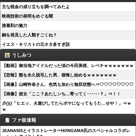
主な税金の成り立ちを調べてみたよ
映画技術の発明をめぐる闇
接着剤の魅力
銅を発見した人類すごくね？
イエス・キリストの元ネタ多すぎ説
うしみつ
【動画】御当地アイドルだった頃の今田美桜、レベチｗｗｗｗｗｗｗ
【悲報】髭を永久脱毛した男、後悔し始めるｗｗｗｗｗｗｗ
【画像】山崎怜奈さん、色気も加わり無双状態へ⇒♡♡♡♡♡♡♡♡
【画像】彼女「ここ？あたしンち…寄ってく･･････？」⇒！！
彡()()「ヒエッ、火遊びしてたらボヤになってもうた…せや！」⇒ｗ
ｗ
ファ板速報
JEANASISとイラストレーターHONGAMA氏のスペシャルコラボレ