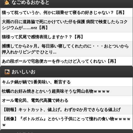
なごめるおかると
猫って枕っていうか、何かに頭乗せて寝るの好きじゃない？【再】
大雨の日に道路脇で死にかけていた仔を保護 病院で検査したらコク
シジウムが……orz【再】
猫様って尻尾で感情表現しますか？？【再】
捕獲してから2ヶ月。毎日添い寝してくれたのに・・・おとついから
押入れかリビングで ひとり...
あの段ボールで宅急便カーを作ったけど入ってくれない【再】
おいしいお
キムチ鍋が鍋で1番美味い、断言する
牡蠣のお好み焼きとかいう超美味そうな岡山名物ｗｗｗｗ
オール電化民、電気代高騰で終わる
【朗報】キットカット、値上げ。わずか2か月でさらなる値上げ
【画像】『ボトルガム』とかいう子供にとって憧れの食い物ｗｗｗｗ
ｗ