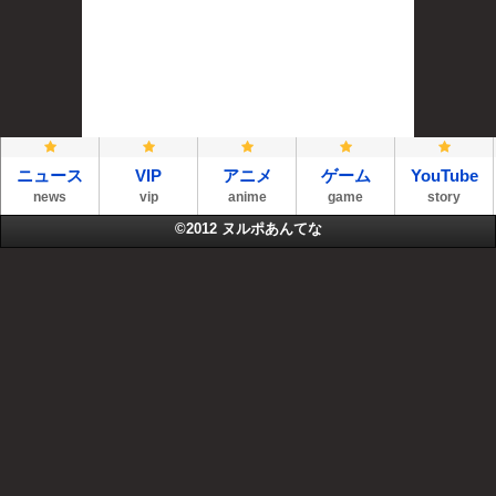
ニュース
VIP
アニメ
ゲーム
YouTube
news
vip
anime
game
story
©2012
ヌルポあんてな