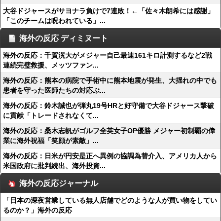
大谷ドジャースがサヨナラ負けで7連敗！←「佐々木朗希には感謝」
「このチームは呪われている」...
海外の反応 ディミヌート
海外の反応：千賀滉大がメジャー自己最速161キロ計測するなど2戦
連続完璧救援、メッツファン...
海外の反応：熊本の病院で手術中に熊本地震が発生、大揺れの中でも
患者を守った医師たちの対応ぶ...
海外の反応：鈴木誠也が弾丸19号HRと好守備で大谷ドジャース撃破
に貢献「トレードされなくて...
海外の反応：桑木志帆がゴルフ全英女子OP優勝 メジャー初制覇の偉
業に海外祝福「笑顔が素敵」...
海外の反応：日米が円安是正へ異例の協調為替介入、アメリカ人から
米国政府に批判続出、海外投資...
海外の反応ジャーナル
「日本の深夜営業している無人店舗でどのような人が買い物をしてい
るのか？」海外の反応