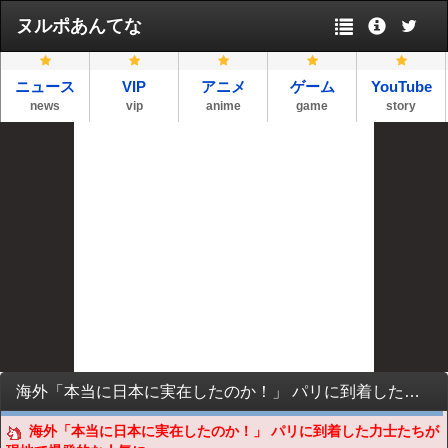
ヌルポあんてな
ニュース
VIP
アニメ
ゲーム
YouTube
news
vip
anime
game
story
海外「本当に日本に実在したのか！」 パリに到着した力士たちが現地で爆発的な人気に
海外「本当に日本に実在したのか！」 パリに到着した力士たちが