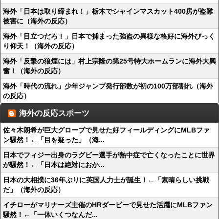
海外「日本は取り締まれ！」栃木でシャインマスカット400房が盗難
被害に（海外の反応）
海外「目立つだろ！」日本で捕まった強盗の異様な格好に海外びっく
り仰天！（海外の反応）
海外「反撃の狼煙には」村上宗隆の第25号特大ホームランに海外大興
奮！（海外の反応）
海外「時代の流れ」少年ジャンプ発行部数が初の100万部割れ（海外
の反応）
海外の反応スポーツ
佐々木朗希が巨大グローブで見せた好フィールディングにMLBファ
ン騒然！←「目を疑った」（海...
日本でフィジー出身のラグビー選手が熱中症で亡くなったことに世界
が騒然！←「日本は絶対におか...
日本の大相撲に36年ぶりに英国人力士が誕生！←「素晴らしい挑戦
だ」（海外の反応）
イチローがマリナーズ主催のHRダービーで見せた活躍にMLBファン
騒然！←「一体いくつなんだ...