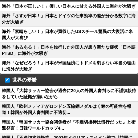
海外「日本が正しい！」優しい日本人に甘える外国人に海外が大騒ぎ
海外「さすが日本！」日本とドイツの仕事効率の差が分かる数字に海
外が大騒ぎ
海外「素晴らしい！」日本が買収したUSスチール驚異の大復活に米
国人が大喜び
海外「あるある！」日本を旅行した外国人が患う新たな症状「日本語
PTSD」に海外が大騒ぎ
海外「なぜだろう！」日本が米国経済にトドメを刺さない本当の理由
に海外が大騒ぎ
世界の憂鬱
韓国人「大韓サッカー協会が過去に20人の外国人審判らに不謹慎接待
をしていた証拠が揃いながら...
韓国人「欧州メディアがロンドン五輪銅メダルはく奪の可能性を報
道！韓国が外国人審判団に不適切...
韓国人「韓国サッカー協会関係者が『不適切接待は慣行だった』と衝
撃発言！日韓ワールドカップ4...
韓国人「不適切接待疑惑、2002年イタリア・スペイン戦で『韓国に