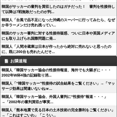
韓国がサッカーの審判を買収したのはガチだった！ 審判を性接待し
て以降は7戦無敗だったのが判...
韓国人「台風で品不足になった沖縄のスーパーに行ってみたら、なぜ
か辛ラーメンだけ売れ残ってい...
韓国のサッカー審判に対する性接待疑惑、ついに日本や英国メディア
にも取り上げられ国際問題に発...
韓国人「人間冷蔵庫は日本が作ったから絶対に売れないと思ったの
に、既に200台も売れたんだそ...
お隣速報
韓国人「韓国サッカー協会の性接待報道、海外でも大騒ぎに・・・
2002年W杯4強の記録取り消...
韓国人「“韓国サッカー”性接待の試合結果をご覧ください」→「マッ
サージ効果は間違いないねｗ...
韓国人「韓国サッカー協会、外国人審判に“性接待”報道・・・」
→「2002年の審判買収が事実...
韓国人「熊本地震で見る日本の土木技術の完全勝利をご覧ください」
→「これはすごいわ」「こうい...