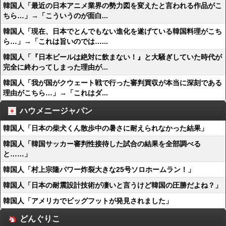
韓国人「最近の日本アニメ業界の勢力図を変えたと言われる作品がこ
ちら…」→「こういうのが面白...
韓国人「現在、日本でとんでもない進化を遂げている韓国料理がこち
ら…」→「これは旨いのでは…...
韓国人「『日本ビールは絶対に飲まない！』と大騒ぎしていた時代が
完全に終わってしまった理由が...
韓国人「我が国がクウェート戦で行った審判買収が本当に深刻である
理由がこちら…」→「これはダ...
ハウメニージャパン
韓国人「日本の柴犬くん散歩中の暑さに耐えられなかった結果」
韓国人「韓国サッカー審判性接待した試合の結果を全部調べる
と……」
韓国人「村上宗隆パワー炸裂大きな25号ソロホームラン！」
韓国人「日本の耐震設計技術が凄いと言うけど韓国の圧勝だよね？」
韓国人「アメリカでビッグフットが発見されました」
どんぐりこ