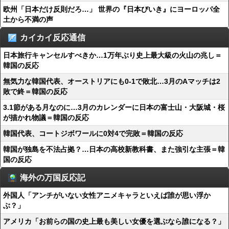
欧州「日本だけ反則だろ…」 世界の『日本びいき』にヨーロッパ全
土から不満の声
カイカイ反応通信
日本旅行キャンセルすべきか…1万年ぶり史上最大級の火山の兆し＝
韓国の反応
無気力な韓国代表、オーストリアにも0-1で敗北…3月のAマッチは2
敗で終＝韓国の反応
3.1節がある月なのに…3月のカレンダーに日本の富士山・大阪城・桜
が描かれ物議＝韓国の反応
韓国代表、コートジボワールに0対4で完敗＝韓国の反応
韓国が独島を不法占拠？…日本の高校新教科書、また強引な主張＝韓
国の反応
海外の万国反応記
外国人「アンチがいない女性アニメキャラといえば誰が思い浮か
ぶ？」
アメリカ「お前らの国の史上最も美しい女優を選ぶなら誰になる？」