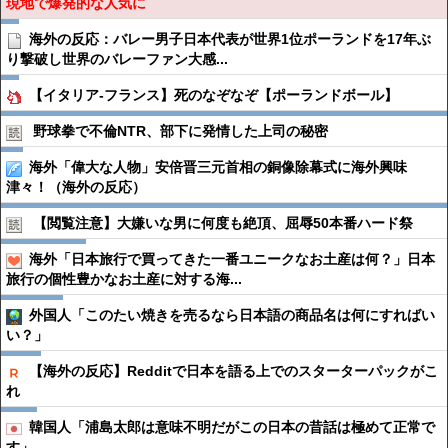
現地で爆発的な人気に
海外の反応：バレー男子日本代表が世界1位ポーランドを17年ぶ
り撃破し世界のバレーファン大感...
【イタリア-フランス】死のなぞなぞ【ポーランドボール】
野球拳で不倫NTR、部下に発情した上司の秘密
海外「偉大な人物」安倍晋三元首相の銅像除幕式に海外興味
津々！（海外の反応）
【閲覧注意】大嫌いな男に何度も絶頂、屈辱50本番ハード祭
海外「日本旅行で買ってきた一番ユニークなお土産は何？」日本
旅行の個性豊かなお土産に対する海...
外国人「このたい焼きを売るなら日本語の商品名は何にすればい
い？」
【海外の反応】Redditで日本を語る上でのスターターパックがこ
れ
韓国人「浦島太郎は意味不明だがこの日本の昔話は極めて正常で
す」