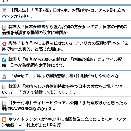
【同人誌】「母子●︎姦」口オ●︎ホ、お詫びマ●︎コ、ア●︎ル見せ立ち
バックから中●︎し
韓国人「日本が韓国から盗んだ物の方が多いのに」日本の作物の
品種を保護する機関の設立に韓国が...
海外「もう日本に世界を任せたい」 アフリカの医師が日本を『世
界で唯一文明的』と感じた理由に...
韓国人「東京から2000km離れた『絶海の孤島』にミサイル配
備！日本が防衛網を太平洋にまで...
「孕●︎せて…」耳元で淫語懇願、種●︎け危険中●︎しやめられな
韓国人「素晴らしい身体的特徴を持つ日本の美女をご覧くださ
い…」→「ガチで結婚してほしい…（...
【チー付与】ティザービジュアル公開「また追放系かと思ったら
制作P.A.WORKSなのか」2...
ホワイトソックスが5年ぶりに地区首位に立ったことにMLBファ
ン騒然！←「村上がまたHRを打...