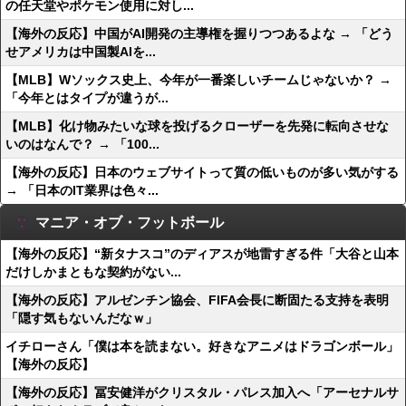
の任天堂やポケモン使用に対し...
【海外の反応】中国がAI開発の主導権を握りつつあるよな → 「どう
せアメリカは中国製AIを...
【MLB】Wソックス史上、今年が一番楽しいチームじゃないか？ →
「今年とはタイプが違うが...
【MLB】化け物みたいな球を投げるクローザーを先発に転向させな
いのはなんで？ → 「100...
【海外の反応】日本のウェブサイトって質の低いものが多い気がする
→ 「日本のIT業界は色々...
マニア・オブ・フットボール
【海外の反応】“新タナスコ”のディアスが地雷すぎる件「大谷と山本
だけしかまともな契約がない...
【海外の反応】アルゼンチン協会、FIFA会長に断固たる支持を表明
「隠す気もないんだなｗ」
イチローさん「僕は本を読まない。好きなアニメはドラゴンボール」
【海外の反応】
【海外の反応】冨安健洋がクリスタル・パレス加入へ「アーセナルサ