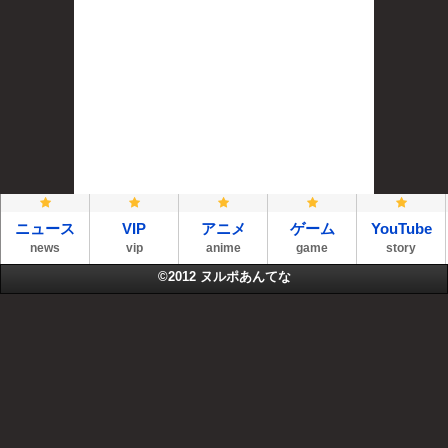
ニュース
VIP
アニメ
ゲーム
YouTube
news
vip
anime
game
story
©2012
ヌルポあんてな