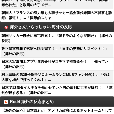
奪われた』と欧州の大手メデ...
韓国人「フランスの有力紙も大韓サッカー協会前代未聞の不祥事を詳
細に報道！」→「国際的スキャ...
海外さんいらっしゃい 海外の反応
韓国サッカー協会に家宅捜索！←「韓ドラのような展開だ」（海外の
反応）
改正皇室典範で宮家へ説明完了！←「日本の姿勢にリスペクト！」
（海外の反応）
日本の写真加工アプリ運営会社がステマで措置命令！←「知ってた」
（海外の反応）
村上宗隆の第25号豪快ソロホームランにMLBファン騒然！←「次は
大事な場面で打ってくれ！」...
日本で12歳タイ人少女を働かせていた男の裁判に世界が騒然！←「求
刑が軽すぎる」（海外の反応...
Red4 海外の反応まとめ
【海外の反応】日本政府が、アメリカ政府によるネットミームとして