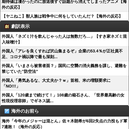
期待値は凄かったのに放送後すぐ話題から消えてしまったアニメ【海
外の反応】
【ヤニねこ】獣人族は戦争中に何をしていたんだ？【海外の反応】
劇訳表示
外国人「ネズミ汁を飲んじゃった人は無数だろ…」【すき家ネズミ混
入味噌汁】
外国人「アレを良くすれば沢山集まるぞ」企業の53.4％が正社員不
足、コロナ禍以降で最も深刻...
外国人「いまさら被害者面？」国民に空襲の消火義務を課し、避難を
禁じていた”防空法”
外国人「勇気あるな、大丈夫か？ｗ」首相、米の増額要求に
「NO!!!」
外国人「120歳まで続けて！」108歳の箱石さん、「世界最高齢の女
性現役理容師」でギネス認...
海外のお前ら
海外「今年のメジャーは混とん」佐々木朗希が6回2失点の力投もド軍
7連敗！（海外の反応）