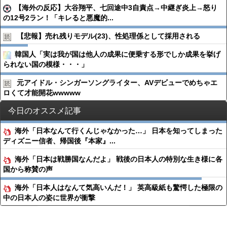
【海外の反応】大谷翔平、七回途中3自責点→中継ぎ炎上→怒り
の12号2ラン！「キレると悪魔的...
【悲報】売れ残りモデル(23)、性処理係として採用される
韓国人「実は我が国は他人の成果に便乗する形でしか成果を挙げ
られない国の模様・・・」
元アイドル・シンガーソングライター、AVデビューでめちゃエ
ロくて才能開花wwwww
今日のオススメ記事
海外「日本なんて行くんじゃなかった…」 日本を知ってしまった
ディズニー信者、帰国後『本家』...
海外「日本は戦勝国なんだよ」 戦後の日本人の特別な生き様に各
国から称賛の声
海外「日本人はなんて気高いんだ！」 英高級紙も驚愕した極限の
中の日本人の姿に世界が衝撃