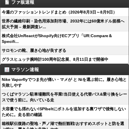
ファ板速報
今週のファッショントレンドまとめ（2026年8月3日～8月9日）
世界の繊維印刷・染色用添加剤市場、2032年には60億米ドル規模へ
拡大予測 – 最新調査レ...
株式会社UnReactがShopify向けECアプリ「UR:Compare＆
Specifi...
サロモンの靴、履き心地が良すぎる
グラスヒュッテ腕時計100周年記念展、8月11日まで開催中
マラソン速報
Nike Vaporflyでつま先が痛い・マメが と Niを選ぶ前に。履き心地と
失敗しやす
つくばマラソン駐車場難民を卒業!当日使える代替バス&乗り換をレー
スで使う前に。向いている走
大容量でも揺れない!SPIbeltにボトルを追加する裏ワザで後悔しない
ために。走る前の確認
箱根駅伝復路の聖地・芦ノ湖で熱狂観戦!おすすめスポットと防を選