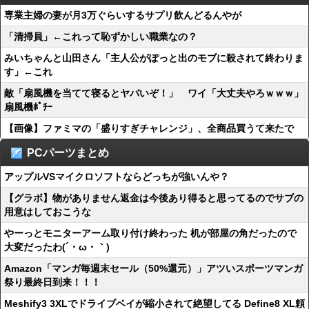
専業主婦の妻が月3万ぐらいするサプリ飲んどるんやが
「清掃員」←これって恥ずかしい職業なの？
みいちゃんと山田さん「主人公がぽっと出のモブに殺されて終わりま
す」←これ
敵「扇風機を当てて寝るとヤバいぞ！」 ワイ「大丈夫やろｗｗｗ」
扇風機ﾎﾟﾁｰ
【画像】ファミマの「盛りすぎチャレンジ」、全商品買うて来たで
PCパーツまとめ
アップルVSマイクロソフトならどっちが強いんや？
【グラボ】物がありません返金は今後あり得ると思ってるのでサブの
用意はしておこうな
やーっとモニターアーム取り付け終わった 机が部屋の角だったので
大変だったわ(´・ω・｀)
Amazon「マンガ毎週末セール（50%還元）」アツいスポーツマンガ
祭り最終日到来！！！
Meshify3 3XLでドライブベイが縮小されて絶望してる Define8 XL頼