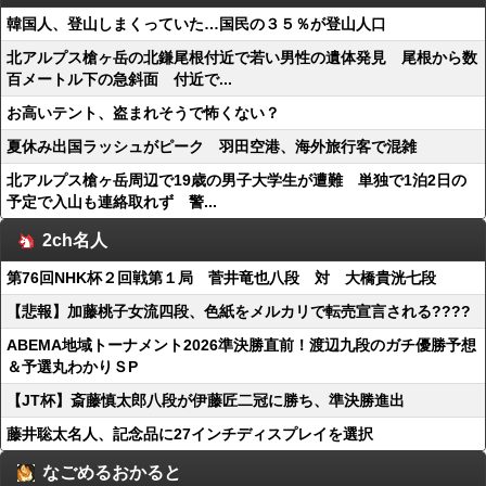
韓国人、登山しまくっていた…国民の３５％が登山人口
北アルプス槍ヶ岳の北鎌尾根付近で若い男性の遺体発見 尾根から数
百メートル下の急斜面 付近で...
お高いテント、盗まれそうで怖くない？
夏休み出国ラッシュがピーク 羽田空港、海外旅行客で混雑
北アルプス槍ヶ岳周辺で19歳の男子大学生が遭難 単独で1泊2日の
予定で入山も連絡取れず 警...
2ch名人
第76回NHK杯２回戦第１局 菅井竜也八段 対 大橋貴洸七段
【悲報】加藤桃子女流四段、色紙をメルカリで転売宣言される????
ABEMA地域トーナメント2026準決勝直前！渡辺九段のガチ優勝予想
＆予選丸わかりＳP
【JT杯】斎藤慎太郎八段が伊藤匠二冠に勝ち、準決勝進出
藤井聡太名人、記念品に27インチディスプレイを選択
なごめるおかると