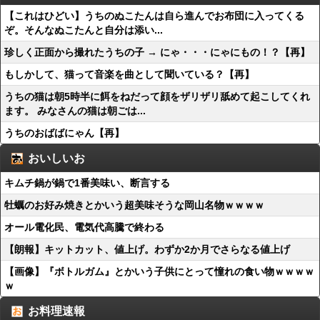
【これはひどい】うちのぬこたんは自ら進んでお布団に入ってくる
ぞ。そんなぬこたんと自分は添い...
珍しく正面から撮れたうちの子 → にゃ・・・にゃにもの！？【再】
もしかして、猫って音楽を曲として聞いている？【再】
うちの猫は朝5時半に餌をねだって顔をザリザリ舐めて起こしてくれ
ます。 みなさんの猫は朝ごは...
うちのおばばにゃん【再】
おいしいお
キムチ鍋が鍋で1番美味い、断言する
牡蠣のお好み焼きとかいう超美味そうな岡山名物ｗｗｗｗ
オール電化民、電気代高騰で終わる
【朗報】キットカット、値上げ。わずか2か月でさらなる値上げ
【画像】『ボトルガム』とかいう子供にとって憧れの食い物ｗｗｗｗ
ｗ
お料理速報