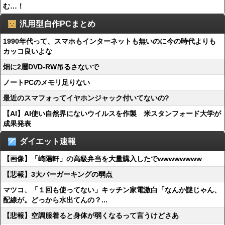
む…！
汎用型自作PCまとめ
1990年代って、スマホもインターネットも無いのに今の時代よりも
カッコ良いよな
畑に2層DVD-RW吊るさないで
ノートPCのメモリ足りない
最近のスマフォってイヤホンジャック付いてないの?
【AI】AI使い自然界にないウイルスを作製 米スタンフォード大学が
成果発表
ダイエット速報
【画像】「崎陽軒」の高級弁当を大量購入したでwwwwwwww
【悲報】3大バーガーキングの弱点
マツコ、「１回も使ってない」キッチン家電激白「なんか謎じゃん、
配線が。どっから水出てんの？...
【悲報】空調服着ると身体が弱くなるって言うけどさあ