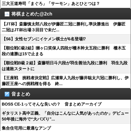
三大王道寿司「まぐろ」「サーモン」あとひとつは？
将棋まとめた@2ch
【JT杯】斎藤慎太郎八段が伊藤匠二冠に勝利し準決勝進出 伊藤匠
二冠はJT杯出場３回目で未だ...
【S6】女性セブンにイケメン棋士が6名登場⁉
【順位戦C級2組】獺ヶ口笑保人四段が柵木幹太五段に勝利 柵木五
段の連勝は15で止まる
【順位戦B級２組】斎藤明日斗六段が羽生善治九段に勝利 羽生九段
は連敗スタートに
【王座戦 挑戦者決定戦】広瀬章人九段が藤井聡太六冠に勝利し、伊
藤匠王座への挑戦権を得る 終...
音まとめ
BOSS CE-1ってそんな良いの？ 音まとめアーカイブ
ギタリスト高中正義、「自分はこんなに人気があったのか」デビュー
50年後に海外で“大バズり”...
集合住宅用に最適なアンプ