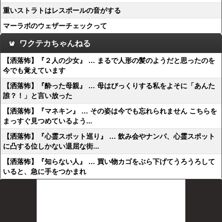
重いストラトはレスポールの音がする
マーラボのウェザーチェックって
ワクテカちゃんねる
【洒落怖】『２人の少女』 … まるで人形の髪のようだと思ったのを
今でも覚えています
【洒落怖】『酔った母親』 … 母はびっくりする私をよそに「あんた
誰？！」と言い放った
【洒落怖】『マネキン』 … その姿は今でも忘れられません こちらを
まっすぐ見つめているよう...
【洒落怖】『心霊スポット巡り』 … 飲み会やナンパ、心霊スポット
に凸する位しかない退屈な街...
【洒落怖】『知らない人』 … 買い物カゴをぶら下げてうろうろして
いると、急に手をつかまれ