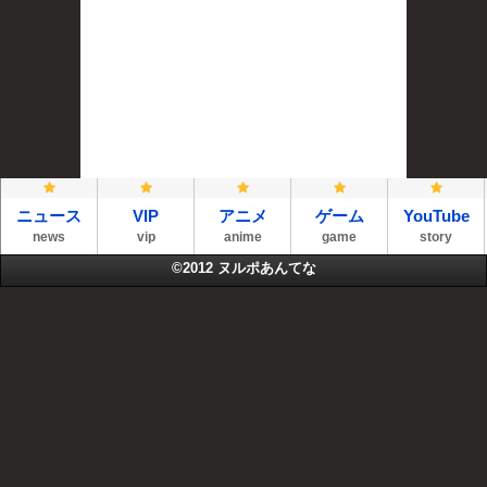
ニュース
VIP
アニメ
ゲーム
YouTube
news
vip
anime
game
story
©2012
ヌルポあんてな