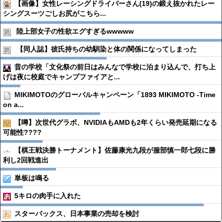
【画像】女性レーシングドライバーさん(19)の鍛え抜かれたレー
シングスーツごしお尻がこちら...
陸上部女子の性欲エグすぎるwwwww
【同人誌】彼氏持ちの幼馴染と体の関係になってしまった
昔の学校「文化祭の前日はみんなで学校に泊まり込んで、打ち上
げは夜に校庭でキャンプファイアと...
MIKIMOTOのグローバルキャンペーン「1893 MIKIMOTO -Time
on a...
【噂】次世代グラボ、NVIDIAもAMDも2年くらい発売延期になる
可能性????
【棋王戦決勝トーナメント】佐藤康光九段が服部慎一郎七段に勝
利し2回戦進出
単板は鳴る
5キロの肉手に入れた
スターバックス、日本事業の売却を検討