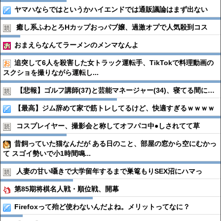
ヤマハならではというかハイエンドでは通販議論はまず出ない
癒し系ふわとろHカップおっパブ嬢、過激オプで人気殺到コス
おまえらなんてラーメンのメンマなんよ
追突して6人を殺害した女トラック運転手、TikTokで料理動画の
スクショを撮りながら運転し...
【悲報】ゴルフ講師(37)と芸能マネージャー(34)、寝てる間に…
【最高】ジム辞めて家で筋トレしてるけど、快適すぎるｗｗｗｗ
コスプレイヤー、撮影会と称してオフパコ中●︎しされてて草
昔飼っていた猫なんだが ある日のこと、部屋の窓から空にむかっ
て スゴイ勢いで小1時間鳴...
人妻の甘い囁きで大学留年するまで巣篭もりSEX沼にハマっ
第85期将棋名人戦・順位戦、開幕
Firefoxって殆ど使わないんだよね。メリットってなに？