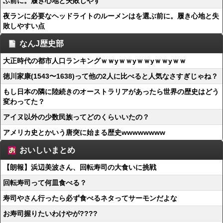
ぶ前に。履き心地と失敗しやす
夜ランに必要なヘッドライトのルーメンはを選ぶ前に。履き心地と失
敗しやすい点
なんJ歴史部
大正時代の都市人口ランキングｗｗyｗｗyｗｗyｗｗyｗｗ
徳川家康(1543〜1638)って他の2人に比べると人気なさすぎじゃね？
もし日本の隣に陸続きのオーストラリアがあったら世界の歴史はどう
変わってた？
アイヌ以外の少数民族ってどのくらいいたの？
アメリカ史とかいう唐突に始まる歴史wwwwwwww
おいしいまとめ
【朗報】浜辺美波さん、回転寿司の大食いに挑戦
回転寿司って何皿食べる？
寿司やさん行ったら必ず食べるネタってサーモンだよな
お寿司握りたいわけやが????