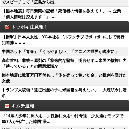
でスピーチして「広島から出...
【熊本地震】毎日新聞の記者「死傷者の情報を教えて！」 → 企業
「個人情報は控えます！」 →...
トッポギ注意報！
【衝撃】日本人女性、YG本社をゴルフクラブでボコボコにして現行
犯逮捕ｗｗｗ
中国ネット「青春」「うらやましい」「アニメの世界が現実に」
高市首相、非核三原則の「将来的な堅持」明言せず…米国の核抑止力
「縛っている」との問題意識か
熊本地震に数百万円寄付も…「体を売って稼いだ金」と批判を受けた
女優
トランプ大統領「遠征出産の子に米国籍を与えない」…大統領令に署
名
キムチ速報
「14歳の少年に挿入を…」性器に火をつけ脅迫、少女達はモップで…
657人が死亡した韓国“最...