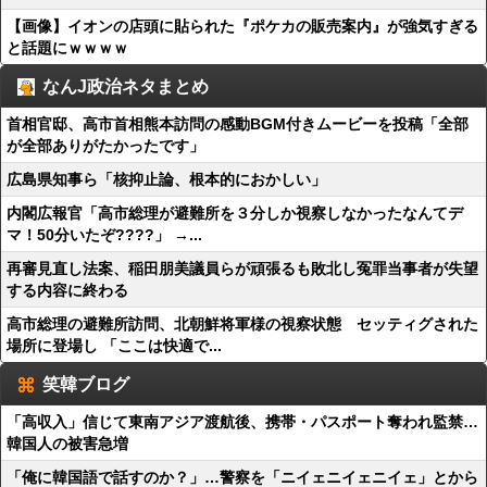
【画像】イオンの店頭に貼られた『ポケカの販売案内』が強気すぎる
と話題にｗｗｗｗ
なんJ政治ネタまとめ
首相官邸、高市首相熊本訪問の感動BGM付きムービーを投稿「全部
が全部ありがたかったです」
広島県知事ら「核抑止論、根本的におかしい」
内閣広報官「高市総理が避難所を３分しか視察しなかったなんてデ
マ！50分いたぞ????」 →...
再審見直し法案、稲田朋美議員らが頑張るも敗北し冤罪当事者が失望
する内容に終わる
高市総理の避難所訪問、北朝鮮将軍様の視察状態 セッティグされた
場所に登場し 「ここは快適で...
笑韓ブログ
「高収入」信じて東南アジア渡航後、携帯・パスポート奪われ監禁…
韓国人の被害急増
「俺に韓国語で話すのか？」…警察を「ニイェニイェニイェ」とから