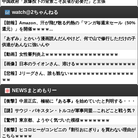
中国政府「原爆投下の背景こそ反省が必要だ」と主張
watch@2ちゃんねる
【朗報】Amazon、汗が飛び散る灼熱の「マンガ毎週末セール（50%
還元）」を開催ｗｗｗｗ...
「あずみ」とかいう漫画読んだんやけど、何で山で修行しただけの子
供達があんなに強いんや
【動画】女性審判炎上ｗｗｗｗｗｗｗｗｗｗｗｗｗｗｗｗｗ
【画像】日本のライオンさん、溶けるｗｗｗｗｗｗｗｗｗｗｗｗｗｗ
【悲報】Jリーグさん、誰も観ないｗｗｗｗｗｗｗｗｗｗｗｗｗｗｗ
ｗｗ
NEWSまとめもりー
【衝撃】中居正広、極秘に『ある事』を始めていたと判明する・・・
【謎】サウジ・パキスタン・トルコが軍事同盟…これどこと戦う気？
【驚愕】東京都、ようやく気づいた模様ｗｗｗｗｗｗｗ
【衝撃】ヒコロヒーがコンビニの『割引おにぎり』を買わない理由が
こちらｗｗｗｗ