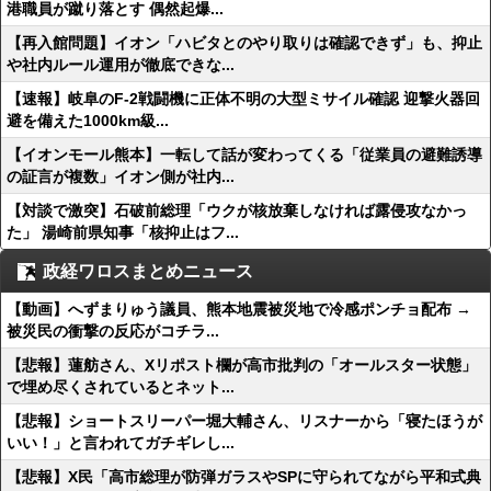
港職員が蹴り落とす 偶然起爆...
【再入館問題】イオン「ハビタとのやり取りは確認できず」も、抑止
や社内ルール運用が徹底できな...
【速報】岐阜のF-2戦闘機に正体不明の大型ミサイル確認 迎撃火器回
避を備えた1000km級...
【イオンモール熊本】一転して話が変わってくる「従業員の避難誘導
の証言が複数」イオン側が社内...
【対談で激突】石破前総理「ウクが核放棄しなければ露侵攻なかっ
た」 湯崎前県知事「核抑止はフ...
政経ワロスまとめニュース
【動画】へずまりゅう議員、熊本地震被災地で冷感ポンチョ配布 →
被災民の衝撃の反応がコチラ...
【悲報】蓮舫さん、Xリポスト欄が高市批判の「オールスター状態」
で埋め尽くされているとネット...
【悲報】ショートスリーパー堀大輔さん、リスナーから「寝たほうが
いい！」と言われてガチギレし...
【悲報】X民「高市総理が防弾ガラスやSPに守られてながら平和式典