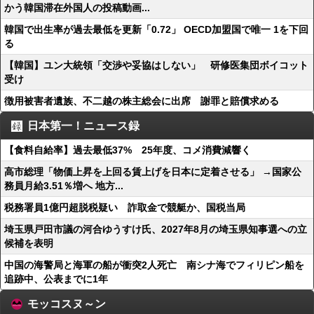
かう韓国滞在外国人の投稿動画...
韓国で出生率が過去最低を更新「0.72」 OECD加盟国で唯一 1を下回
る
【韓国】ユン大統領「交渉や妥協はしない」 研修医集団ボイコット
受け
徴用被害者遺族、不二越の株主総会に出席 謝罪と賠償求める
日本第一！ニュース録
【食料自給率】過去最低37% 25年度、コメ消費減響く
高市総理「物価上昇を上回る賃上げを日本に定着させる」 →国家公
務員月給3.51％増へ 地方...
税務署員1億円超脱税疑い 詐取金で競艇か、国税当局
埼玉県戸田市議の河合ゆうすけ氏、2027年8月の埼玉県知事選への立
候補を表明
中国の海警局と海軍の船が衝突2人死亡 南シナ海でフィリピン船を
追跡中、公表までに1年
モッコスヌ～ン