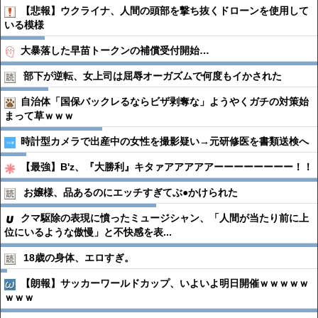
【悲報】ウクライナ、人間の頭部を撃ち抜くドローンを使用して
いる模様
大暴落した早苗トークンの補償受付開始…
部下が逆転、女上司は屈辱オーガズムで何度もイかされた
自治体「国保バックレるならビザ剥奪な」ようやくガチの対策始
まって草ｗｗｗ
時計型カメラで出産中の女性を撮影疑い→元研修医を書類送検へ
【最強】B'z、『大勝利』キタァアアアアアーーーーーーーー！！
お嬢様、品あるのにエッチすぎてぶ●︎かけられた
クマ駆除の表現に憤ったミュージシャン、「人間が当たり前に上
位にいるような傲慢」と不快感を表...
18歳の身体、エロすぎ。
【朗報】サッカーワールドカップ、いよいよ明日開催ｗｗｗｗｗ
ｗｗｗ