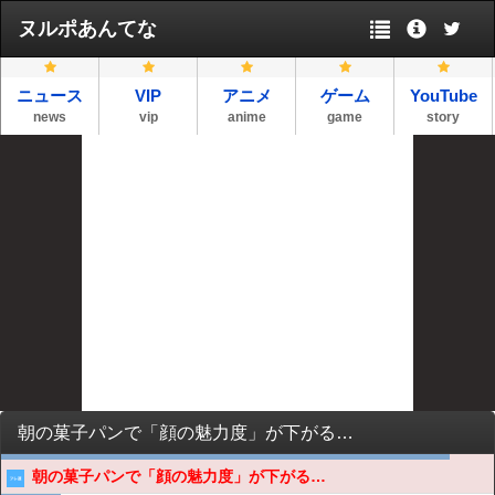
ヌルポあんてな
ニュース
VIP
アニメ
ゲーム
YouTube
news
vip
anime
game
story
朝の菓子パンで「顔の魅力度」が下がる…
朝の菓子パンで「顔の魅力度」が下がる…