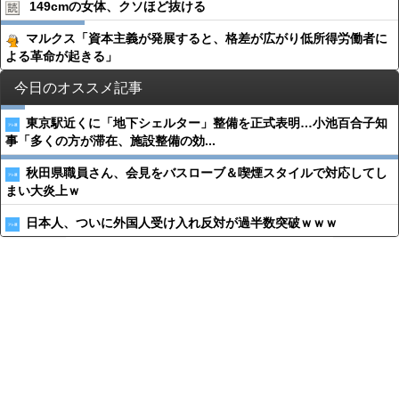
149cmの女体、クソほど抜ける
マルクス「資本主義が発展すると、格差が広がり低所得労働者に
よる革命が起きる」
今日のオススメ記事
東京駅近くに「地下シェルター」整備を正式表明…小池百合子知
事「多くの方が滞在、施設整備の効...
秋田県職員さん、会見をバスローブ＆喫煙スタイルで対応してし
まい大炎上ｗ
日本人、ついに外国人受け入れ反対が過半数突破ｗｗｗ