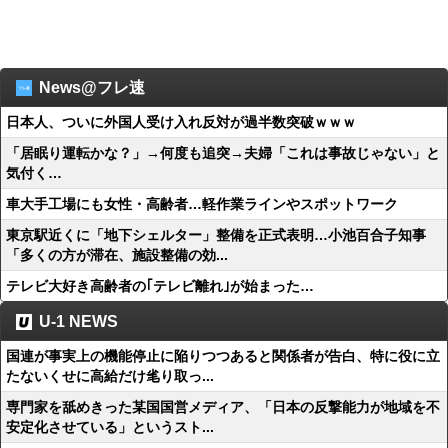
News@フレ速
日本人、ついに外国人受け入れ反対が過半数突破ｗｗｗ
「居眠り運転かな？」→何度も追突→夫婦「これは事故じゃない」と
気付く…
車大手工場にも女性・高齢者…軽作業ラインやスポットワーク
東京駅近くに「地下シェルター」整備を正式表明…小池百合子知事
「多くの方が滞在、施設整備の効...
テレビ大好き高齢者の｢テレビ離れ｣が始まった…
U-1 NEWS
国連が事実上の機能停止に陥りつつあると関係者が告白、特に役に立
たないくせに高給だけ毟り取っ...
専門家を舐めきった某国国営メディア、「日本の反撃能力が地域を不
安定化させている」というスト...