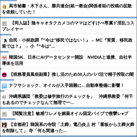
高市秘書・木下さん、勝共連合(統一教会)関係者垢の投稿の拡散
を依頼していた！
【同人誌】陰キャオタクカメコのママはどすけべ専属ド淫乱コス
プレイヤー
自民・小林政調『″今は″移民ではない！』→ MC『実質、移民政
策では？』 → 小『″今は″...
韓国SK、日本にAIデータセンター開設 NVIDIAと連携、自社半
導体を活用
【税務署員風俗副業】推し活のため30人のパパ活で精子搾取の闇
ナフサショック、オイルが入手困難に…自動車整備に影響！
沖縄県議団「教委は修学旅行のチェックを」 沖縄県教委「何千
もあるのでチェックなんて無理でー...
【閲覧注意】敏感ワレメを媚薬オイル固定バイブで痙攣レ●︎プ
【京都府】韓国系の寺院「土葬」電凸炎上 村「看板から土葬火葬
を削除して」 寺「何も間違った...