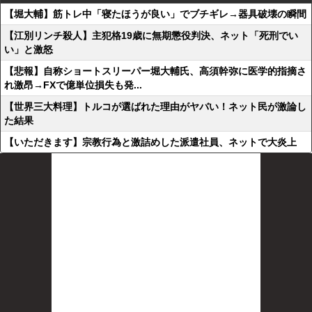
【堀大輔】筋トレ中「寝たほうが良い」でブチギレ→器具破壊の瞬間
【江別リンチ殺人】主犯格19歳に無期懲役判決、ネット「死刑でい
い」と激怒
【悲報】自称ショートスリーパー堀大輔氏、高須幹弥に医学的指摘さ
れ激昂→FXで億単位損失も発...
【世界三大料理】トルコが選ばれた理由がヤバい！ネット民が激論し
た結果
【いただきます】宗教行為と激詰めした派遣社員、ネットで大炎上