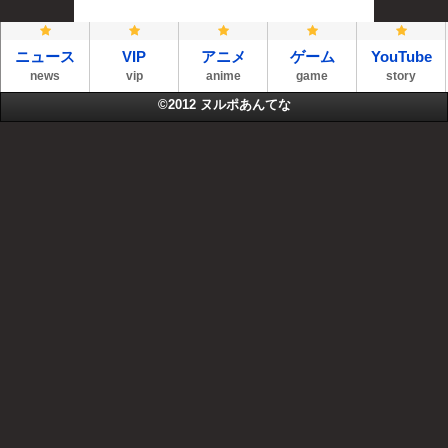
ニュース
VIP
アニメ
ゲーム
YouTube
news
vip
anime
game
story
©2012
ヌルポあんてな