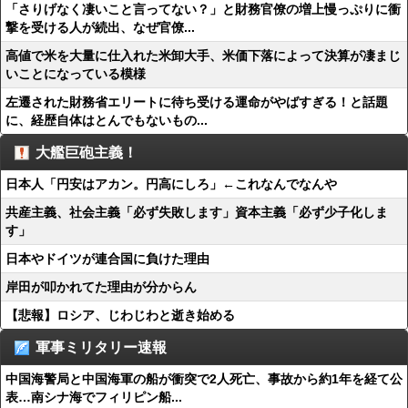
「さりげなく凄いこと言ってない？」と財務官僚の増上慢っぷりに衝
撃を受ける人が続出、なぜ官僚...
高値で米を大量に仕入れた米卸大手、米価下落によって決算が凄まじ
いことになっている模様
左遷された財務省エリートに待ち受ける運命がやばすぎる！と話題
に、経歴自体はとんでもないもの...
大艦巨砲主義！
日本人「円安はアカン。円高にしろ」←これなんでなんや
共産主義、社会主義「必ず失敗します」資本主義「必ず少子化しま
す」
日本やドイツが連合国に負けた理由
岸田が叩かれてた理由が分からん
【悲報】ロシア、じわじわと逝き始める
軍事ミリタリー速報
中国海警局と中国海軍の船が衝突で2人死亡、事故から約1年を経て公
表…南シナ海でフィリピン船...