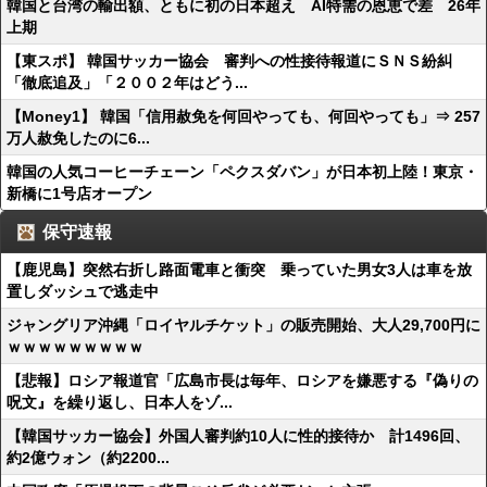
韓国と台湾の輸出額、ともに初の日本超え AI特需の恩恵で差 26年
上期
【東スポ】 韓国サッカー協会 審判への性接待報道にＳＮＳ紛糾
「徹底追及」「２００２年はどう...
【Money1】 韓国「信用赦免を何回やっても、何回やっても」⇒ 257
万人赦免したのに6...
韓国の人気コーヒーチェーン「ペクスダバン」が日本初上陸！東京・
新橋に1号店オープン
保守速報
【鹿児島】突然右折し路面電車と衝突 乗っていた男女3人は車を放
置しダッシュで逃走中
ジャングリア沖縄「ロイヤルチケット」の販売開始、大人29,700円に
ｗｗｗｗｗｗｗｗｗ
【悲報】ロシア報道官「広島市長は毎年、ロシアを嫌悪する『偽りの
呪文』を繰り返し、日本人をゾ...
【韓国サッカー協会】外国人審判約10人に性的接待か 計1496回、
約2億ウォン（約2200...