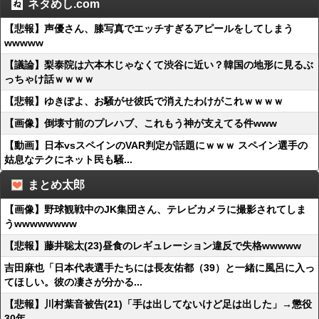
ネタめし.com
【悲報】声優さん、膝写真でエッチすぎるアピールをしてしまう
wwwww
【議論】梨泰院は六本木じゃなくて渋谷に近い？韓国の地形に見るぶ
っちゃけ話ｗｗｗｗ
【悲報】ゆきぽよ、お騒がせ彼氏で消えたわけがこれｗｗｗｗ
【画像】倒壊寸前のプレハブ、これもう神が支えてる件www
【動画】日本vsスペインのVAR判定が話題にｗｗｗ スペイン選手の
姑息なテクにネット民も騒...
まとめ太郎
【画像】野球観戦中のJK集団さん、テレビカメラに撮影されてしま
うwwwwwwww
【悲報】藤井聡太(23)昼食のレギュレーション違反で失格wwwww
吉田麻也「日本代表選手たちには長友佑都（39）と一緒に風呂に入っ
てほしい。彼の凄さが分かる...
【悲報】川村葉音被告(21)「手は出してないけど足は出した」→懲役
30年