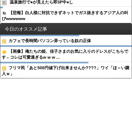
温泉旅行で●︎が見えたら即3P中●︎し
【悲報】白人様に対抗できずネットでガス抜きするアジア人の叫
びwwwwww
今日のオススメ記事
カフェで長時間パソコン弄っている奴の正体
【画像】俺たちの姫、佳子さまのお気に入りのドレスがこちらで
す←コレは可愛過ぎるw w w ...
フリマ民「あと500円値下げ出来ませんか????」ワイ「ほ～い購
入ｗ」