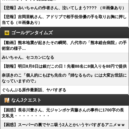
【悲報】みいちゃんの作者さん、泣いてしまう???? （※画像あり）
【悲報】吉岡里帆さん、アドリブで相手役俳優の手を取りお胸に押し
当てる（※画像あり）
ゴールデンタイムズ
【動画】熊本地震が起きたその瞬間、八代市の「熊本総合病院」の手
術室の様子…
みいちゃん、セコカンになる
【朗報】明日8月8日は銀だこの日！先着88名に8個入りを88円で提供
奈須きのこ「個人的にもぽち先生の『姉なるもの』には大変お世話に
なっていますので」
ぐらんぶる原作最新話、ヤバすぎる
なんJクエスト
【困惑】長谷川豊さん、元ジャンポケ斉藤さんの事件に1700字の長
文私見・・・・・・・・・
【困惑】スーパーの裏でヤニ吸う2人とかいうヤバすぎるアニメｗｗ