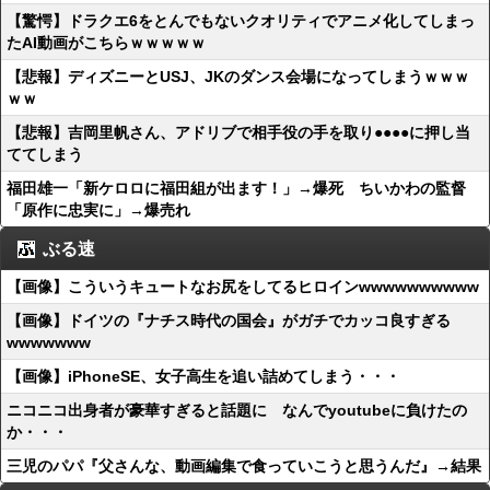
【驚愕】ドラクエ6をとんでもないクオリティでアニメ化してしまっ
たAI動画がこちらｗｗｗｗｗ
【悲報】ディズニーとUSJ、JKのダンス会場になってしまうｗｗｗ
ｗｗ
【悲報】吉岡里帆さん、アドリブで相手役の手を取り●●●●に押し当
ててしまう
福田雄一「新ケロロに福田組が出ます！」→爆死 ちいかわの監督
「原作に忠実に」→爆売れ
ぶる速
【画像】こういうキュートなお尻をしてるヒロインwwwwwwwwww
【画像】ドイツの『ナチス時代の国会』がガチでカッコ良すぎる
wwwwwww
【画像】iPhoneSE、女子高生を追い詰めてしまう・・・
ニコニコ出身者が豪華すぎると話題に なんでyoutubeに負けたの
か・・・
三児のパパ『父さんな、動画編集で食っていこうと思うんだ』→結果