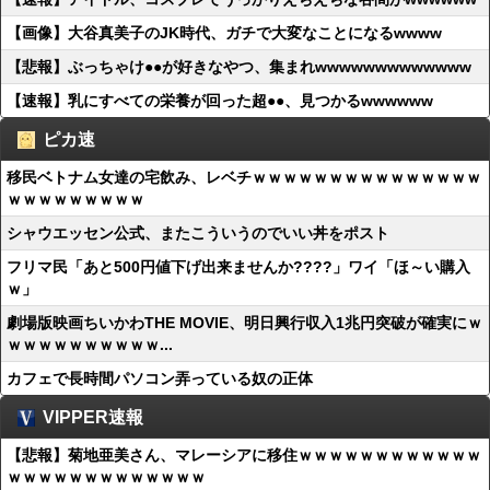
【画像】大谷真美子のJK時代、ガチで大変なことになるwwww
【悲報】ぶっちゃけ●●が好きなやつ、集まれwwwwwwwwwwwww
【速報】乳にすべての栄養が回った超●●、見つかるwwwwww
ピカ速
移民ベトナム女達の宅飲み、レベチｗｗｗｗｗｗｗｗｗｗｗｗｗｗｗ
ｗｗｗｗｗｗｗｗｗ
シャウエッセン公式、またこういうのでいい丼をポスト
フリマ民「あと500円値下げ出来ませんか????」ワイ「ほ～い購入
ｗ」
劇場版映画ちいかわTHE MOVIE、明日興行収入1兆円突破が確実にｗ
ｗｗｗｗｗｗｗｗｗｗ...
カフェで長時間パソコン弄っている奴の正体
VIPPER速報
【悲報】菊地亜美さん、マレーシアに移住ｗｗｗｗｗｗｗｗｗｗｗｗ
ｗｗｗｗｗｗｗｗｗｗｗｗｗ