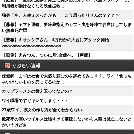
【動画】「最悪の悪夢」海上に突き出た米クルーズ船スライダーで、
利用者が動けなくなる映像拡散...
独身「あ、人生ミスったかも」←こう思ったりせんの？？？？
【悲報】ヤマト運輸、要冷蔵指定のカブト虫を冷凍でお届けしてしま
い無事死亡😇
【悲報】キオクシアさん、4万円台の大台にアタック開始
wwwwwwwwwwwwwwwwww
【画像】えみつん、ついに月9女優へ。【声優】
りぷらい速報
保健師「まずは社食で大盛り頼むのを辞めてみます？」ワイ「食っち
ゃいけないものを売ってるのか...
カップラーメンの替え玉ってないの？
ワイ職場ですぐキレてしまう・・・
27歳ワイ、彼女の作り方が全くわからない…
致死率の高いウイルスは強すぎて蔓延しないから人類は滅亡しないと
かいうけどさ