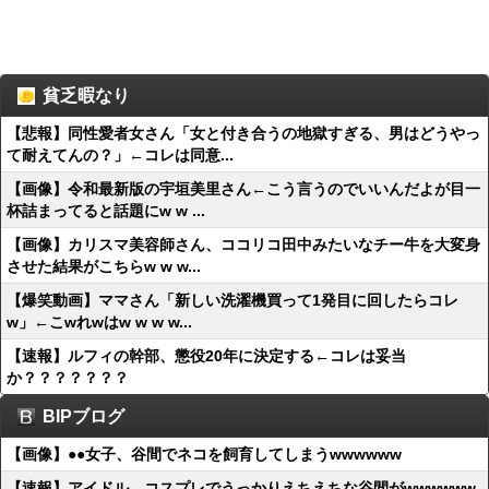
貧乏暇なり
【悲報】同性愛者女さん「女と付き合うの地獄すぎる、男はどうやっ
て耐えてんの？」←コレは同意...
【画像】令和最新版の宇垣美里さん←こう言うのでいいんだよが目一
杯詰まってると話題にw w ...
【画像】カリスマ美容師さん、ココリコ田中みたいなチー牛を大変身
させた結果がこちらw w w...
【爆笑動画】ママさん「新しい洗濯機買って1発目に回したらコレ
w」←こwれwはw w w w...
【速報】ルフィの幹部、懲役20年に決定する←コレは妥当
か？？？？？？？
BIPブログ
【画像】●●女子、谷間でネコを飼育してしまうwwwwww
【速報】アイドル、コスプレでうっかりえちえちな谷間がwwwwww