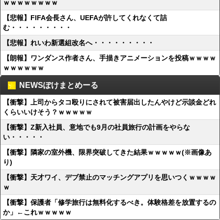
ｗｗｗｗｗｗｗｗ
【悲報】FIFA会長さん、UEFAが許してくれなくて詰
む・・・・・・・・・
【悲報】れいわ新選組改名へ・・・・・・・・・
【朗報】ワンダンス作者さん、手描きアニメーションを投稿ｗｗｗｗ
ｗｗｗｗｗｗ
NEWSぽけまとめーる
【衝撃】上司からタコ殴りにされて被害届出したんやけど示談金どれ
くらいいけそう？ｗｗｗｗｗ
【衝撃】Z新入社員、意地でも9月の社員旅行の計画をやらな
い・・・・・
【衝撃】隣家の室外機、限界突破してきた結果ｗｗｗｗｗ(※画像あ
り)
【衝撃】天才ワイ、デブ禁止のマッチングアプリを思いつくｗｗｗｗ
ｗ
【衝撃】保護者「修学旅行は無料化するべき。体験格差を放置するの
か」←これｗｗｗｗｗ