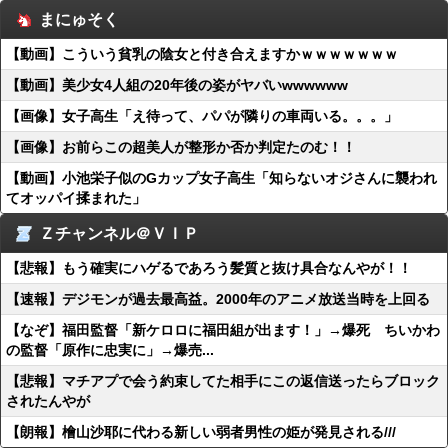
まにゅそく
【動画】こういう貧乳の陰女と付き合えますかｗｗｗｗｗｗｗ
【動画】美少女4人組の20年後の姿がヤバいwwwwww
【画像】女子高生「え待って、パパが隣りの車両いる。。。」
【画像】お前らこの超美人が整形か否か判定たのむ！！
【動画】小池栄子似のGカップ女子高生「知らないオジさんに襲われ
てオッパイ揉まれた」
Ｚチャンネル＠ＶＩＰ
【悲報】もう確実にハゲるであろう髪質と抜け具合なんやが！！
【速報】デジモンが過去最高益。2000年のアニメ放送当時を上回る
【なぞ】福田監督「新ケロロに福田組が出ます！」→爆死 ちいかわ
の監督「原作に忠実に」→爆売...
【悲報】マチアプで会う約束してた相手にこの返信送ったらブロック
されたんやが
【朗報】檜山沙耶に代わる新しい弱者男性の姫が発見される///