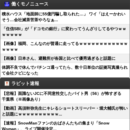
働くモノニュース
積水ハウス「地面師に55億円騙し取られた…」 ワイ「はえーかわい
そう…会社滅茶苦茶やろなぁ...
「住信SBI」が「ドコモの銀行」に変わってうんざりしてるやつｗｗ
ｗｗｗｗｗ
【画像】福岡、こんなのが普通に走ってるｗｗｗｗｗｗｗｗｗｗｗｗ
ｗｗｗｗ
【画像】日本さん、避難所が各国と比べて優秀過ぎると話題に
体調不良で休んでパチンコ通ってたら、数十日単位の証拠写真撮られ
て会社クビになった
ラビット速報
【悲報】面識ないJCに不同意性交したバイト男（56）が怖すぎる
千葉県（※画像あり）
【動画】高須幹弥先生にキレるショートスリーパー・堀大輔氏が怖い
と話題にｗｗｗｗｗｗｗｗｗｗ...
【速報】SnowManファンのおばさんたちの集まり「Snow
Woman」、ライブ開催決定...