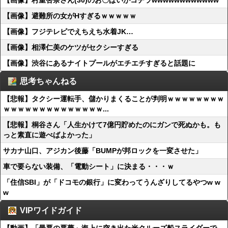
【画像】村重杏奈さん(30)のお〇ぱいがコチラwwwwwwwwwwww
【画像】避難所の女がHすぎるｗｗｗｗｗ
【画像】フジテレビでえちえち水着JK…
【画像】相澤仁美のケツがセクシーすぎる
【画像】渋谷にあるナイトプールがエチエチすぎると話題に
思考ちゃんねる
【悲報】タクシー運転手、儲かりまくることが判明ｗｗｗｗｗｗｗｗ
ｗｗｗｗｗｗｗｗｗｗｗｗｗｗ...
【悲報】桐谷さん「人生かけて7億円貯めたのにガンで死ぬかも。も
っと素直に遊べばよかった」
サカナ山口、アジカン後藤「BUMPが邦ロックを一変させた」
車で要らない装備、「電動シート」に決まる・・・ｗ
「住信SBI」が「ドコモの銀行」に変わってうんざりしてるやつw w
w
VIPワイドガイド