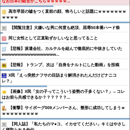
なお日本の経営がこちらｗｗｗｗｗ...
高市早苗の嘘をつく直前の顔、怖ろしいと話題にｗｗｗｗｗｗｗ
ｗｗｗｗ
【閲覧注意】大嫌いな男に何度も絶頂、屈辱50本番ハード祭
同じ女性として正直恥ずかしいなと思ってること
【悲報】派遣会社、カルテルを組んで徹底的に中抜きしていた
wwwwwwwwwwwwwwwww...
【悲報】 トランプ、次は「自身をナルトにした動画」を投稿
X民「えっ突然ナフサの目詰まり解消されたんだけどナニコ
レ？」
【画像】X民「女の子ってこういう姿勢の子多くない？」←コレ
はお前ら共感できるか？？？？？？...
【衝撃】サイボーグ009メンバーさん、整形に成功してしまうｗ
ｗｗｗｗｗｗｗｗｗ
【同人誌】「私たちのマ●︎コ、イカせてください」キミはやさし
く寝取られる外伝