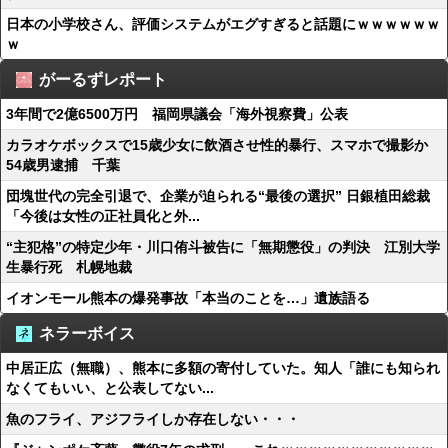
日本の小学校さん、評価システムがエグすぎると話題にｗｗｗｗｗｗ
ｗ
がーるずレポート
3年間で2億6500万円 福岡県議会「海外視察費」公表
カラオケボックスで15歳少女に飲酒させ性的暴行、スマホで撮影か
54歳男逮捕 千葉
団塊世代の完全引退で、企業が迫られる“最後の選択” 日銀植田総裁
「今後は女性の正社員化と外...
“主犯格”の特定少年・川口侑斗被告に「無期懲役」の判決 江別大学
生暴行死 札幌地裁
イオンモール熊本の爆発事故「本当のことを…」遺族語る
ネラーボイス
中居正広（無職）、熊本に多額の寄付していた。知人「誰にも知られ
なくてもいい、と公表してない...
魚のフライ、アジフライしか存在しない・・・