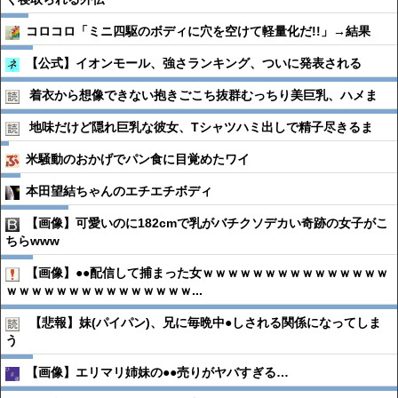
コロコロ「ミニ四駆のボディに穴を空けて軽量化だ!!」→結果
【公式】イオンモール、強さランキング、ついに発表される
着衣から想像できない抱きごこち抜群むっちり美巨乳、ハメま
地味だけど隠れ巨乳な彼女、Tシャツハミ出しで精子尽きるま
米騒動のおかげでパン食に目覚めたワイ
本田望結ちゃんのエチエチボディ
【画像】可愛いのに182cmで乳がバチクソデカい奇跡の女子がこ
ちらwww
【画像】●●配信して捕まった女ｗｗｗｗｗｗｗｗｗｗｗｗｗｗｗ
ｗｗｗｗｗｗｗｗｗｗｗｗｗｗｗ...
【悲報】妹(パイパン)、兄に毎晩中●︎しされる関係になってしま
う
【画像】エリマリ姉妹の●●売りがヤバすぎる…