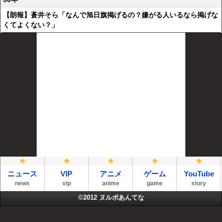
【朗報】蒼井そら「なんで旭日旗掲げるの？嫌がる人いるなら掲げな
くてよくない？」
ニュース
VIP
アニメ
ゲーム
YouTube
news
vip
anime
game
story
©2012
ヌルポあんてな