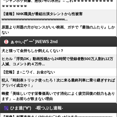
『ジャンポケ斉藤、懲役7年の求刑』←これｗｗｗｗｗｗｗｗｗｗｗ
ｗｗｗｗｗｗｗ
【速報】NHK職員が番組出演タレントから性被害
wwwwwwwwwwwwwwwwwwwwww...
原題より邦題の方がセンスがいい映画、ガチで『最強のふたり』しか
ない
ぁゃιぃ(*ﾟーﾟ)NEWS 2nd
犬と猫って金持ちしか飼えんくない？
ヒカル「浮気OK」動画投稿から24時間で登録者数500万人割れ12万
人減、コメント約４万件...
【悲報】ま○こワイ、お金がない
犯人「時刻表トリック使ったろ！次に来る最終列車に乗り継ぎすれば
アリバイ成立や！」
蜂蜜「美味しいです栄養価高いです消化によく疲労回復の効力もあり
ます」←お前らが飲まない理由
ひま速(°∀°) -暇つぶし速報-