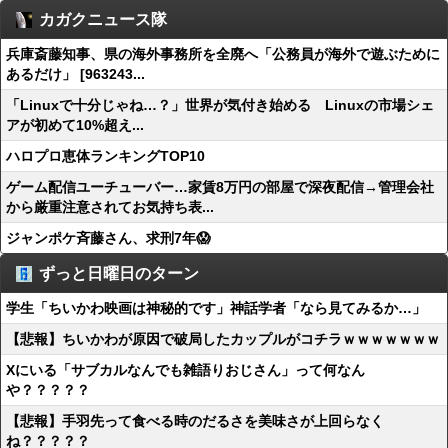
カガクニュース隊
兵庫斎藤知事、県の海外事務所を全廃へ「公務員が海外で遊ぶために
あるだけ」 [963243...
「Linuxで十分じゃね…？」世界が気付き始める Linuxの市場シェ
アが初めて10%超え...
ハロプロ恵体ランキングTOP10
ゲーム配信ユーチューバー…家賃8万円の部屋で深夜配信→管理会社
から厳重注意されてお気持ち表...
ジャンポケ斉藤さん、求刑7年😱
ずっと日曜日のターン
学生「ちいかわ映画は神秘的です」神話学者「なら見てみるか…」
【悲報】ちいかわが原因で破局したカップルがコチラｗｗｗｗｗｗｗ
Xにいる「サブカルなんでも雑語りおじさん」って何なん
や？？？？？
【悲報】手羽先って食べる時のだるさを美味さが上回らなく
ね？？？？？