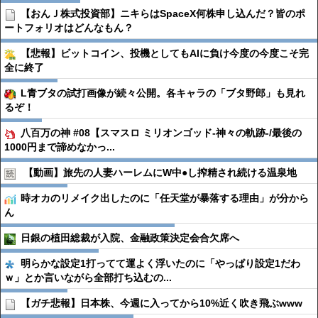
【おんＪ株式投資部】ニキらはSpaceX何株申し込んだ？皆のポ
ートフォリオはどんなもん？
【悲報】ビットコイン、投機としてもAIに負け今度の今度こそ完
全に終了
L青ブタの試打画像が続々公開。各キャラの「ブタ野郎」も見れ
るぞ！
八百万の神 #08【スマスロ ミリオンゴッド-神々の軌跡-/最後の
1000円まで諦めなかっ...
【動画】旅先の人妻ハーレムにW中●︎し搾精され続ける温泉地
時オカのリメイク出したのに「任天堂が暴落する理由」が分から
ん
日銀の植田総裁が入院、金融政策決定会合欠席へ
明らかな設定1打ってて運よく浮いたのに「やっぱり設定1だわ
ｗ」とか言いながら全部打ち込むの...
【ガチ悲報】日本株、今週に入ってから10%近く吹き飛ぶwww