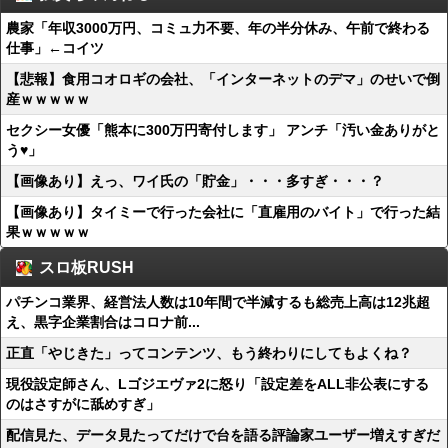
農家「年収3000万円、コミュ力不要、年の半分休み、午前で終わる
仕事」←コイツ
【悲報】食用コオロギの会社、「インターネットのデマ」のせいで倒
産ｗｗｗｗｗ
セクシー女優「熊本に300万円寄付します」 アンチ「汚い金ありがと
う♥」
【画像あり】えっ、ワイ氏の「貯金」・・・多すぎ・・・？
【画像あり】タイミーで行った会社に「直雇用のバイト」で行った結
果ｗｗｗｗｗ
スロ板RUSH
パチンコ業界、経営法人数は10年間で半減するも総売上高は12兆超
え、黒字企業割合はコロナ前...
正直「やじきた」ってコンテンツ、もう終わりにしてもよくね？
現役設定師さん、Lゴジエヴァ2に怒り「設定差をALL非公表にする
のはさすがに舐めすぎ」
配信見た、データ見たってだけで台を語る評論家ユーザー増えすぎだ