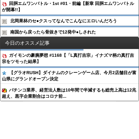
回胴エムワンバトル・1st #01・前編【新章 回胴エムワンバトル
が開幕!!】
北岡果林のセ●︎クスってなんでこんなにエロいんだろう
南国から戻ったら骨抜きで12発中●︎しされた
今日のオススメ記事
ガイモンの豪腕夢想 #1168【「L真打吉宗」イナズマ柄の真打吉
宗をツモった結果】
【グラオRUSH】ダイナムのクレーンゲーム店、今月2店舗目が富
山県にグランドオープン決定
パチンコ業界、経営法人数は10年間で半減するも総売上高は12兆
超え、黒字企業割合はコロナ前...