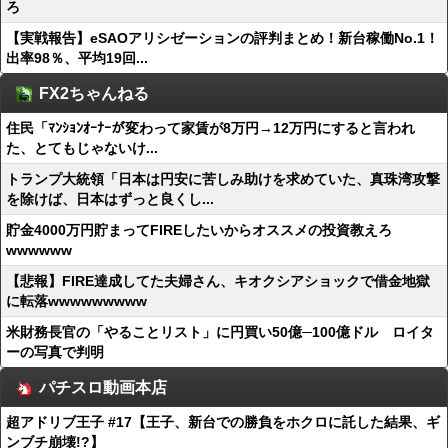
ろ
【実戦報告】eSAOアリシゼーションの評判まとめ！新台稼働No.1！
出率98％、平均19回...
FX2ちゃんねる
住民「ﾏﾝｼｮﾝｵｰﾅｰが変わって家賃が8万円→12万円にすると言われ
た、とてもじゃないけ...
トランプ大統領「日本は円安に苦しみ助けを求めていた、真珠湾攻撃
を除けば、日本はずっと良くし...
貯金4000万円貯まってFIREしたいからオススメの投資教えろ
wwwwww
【悲報】FIRE達成してた夫婦さん、キオクシアショックで借金地獄
に転落wwwwwwwww
米財務長官の「やることリスト」に円買い50億─100億ドル ロイタ
ーの写真で判明
パチスロ動画本店
超アドリブ王子 #17【王子、新台での勝負をホクロに託した結果、ギ
ンブチ崩壊!?】