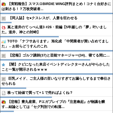
【実戦報告】スマスロBIRDIE WING評判まとめ！コナミ台好きに
は刺さる！？万枚突破者...
【同人誌】セ●︎クスレスが、人妻を狂わせる
嵐と道井のてっぺん道3 #26・前編【5年越しの「夢」叶いまし
た。道井、神との対峙】
TOTO 「ナフサあります」 旭化成 「中間業者が買い占めてまし
た」←お前らどうすんのこれ
【悲報】ゴルフ講師(37)と芸能マネージャー(34)、寝てる間に…
【闇】クビになった来店イベントディレクターさんがやらかした
こと一覧が開示されるｗｗｗ
巨乳メイド、ご主人様の言いなりすぎてお漏らしするまで奉仕さ
せられる
株って始値で買って+１で売ればよくね？
【悲報】豊丸産業、Pエガブレイブの『注意喚起』が物議を醸
す…結論としては「セグ判別での転落...