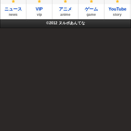
ニュース
VIP
アニメ
ゲーム
YouTube
news
vip
anime
game
story
©2012
ヌルポあんてな