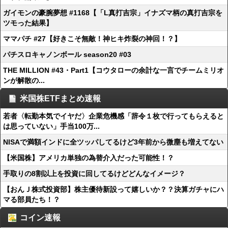
ガイモンの豪腕夢想 #1168【「L真打吉宗」イナズマ柄の真打吉宗を
ツモった結果】
ママパチ #27【好きこそ無敵！神ヒキ炸裂の神回！？】
パチスロキャノンボール season20 #03
THE MILLION #43・Part1【コウタローの余計な一言でチームミリオ
ンが解散の...
米国株ETFまとめ速報
若者〈転勤本気でイヤだ〉企業危機感「辞令１枚で行ってもらえると
は思っていない」手当100万...
NISAで満額インドに全ツッパしてるけど3年前から微塵も増えてない
【米国株】アメリカ単独の為替介入だった可能性！？
手取りの8割以上を投資に回してるけどどんなイメージ？
【おんＪ株式投資部】株主優待新設って嬉しいか？？決算ガチャにハ
マる部員たち！？
コイン速報