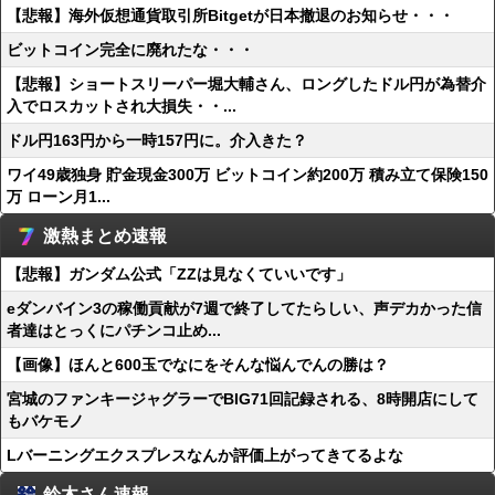
【悲報】海外仮想通貨取引所Bitgetが日本撤退のお知らせ・・・
ビットコイン完全に廃れたな・・・
【悲報】ショートスリーパー堀大輔さん、ロングしたドル円が為替介
入でロスカットされ大損失・・...
ドル円163円から一時157円に。介入きた？
ワイ49歳独身 貯金現金300万 ビットコイン約200万 積み立て保険150
万 ローン月1...
激熱まとめ速報
【悲報】ガンダム公式「ZZは見なくていいです」
eダンバイン3の稼働貢献が7週で終了してたらしい、声デカかった信
者達はとっくにパチンコ止め...
【画像】ほんと600玉でなにをそんな悩んでんの勝は？
宮城のファンキージャグラーでBIG71回記録される、8時開店にして
もバケモノ
Lバーニングエクスプレスなんか評価上がってきてるよな
鈴木さん速報