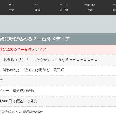
VIP
アニメ
ゲーム
YouTube
野
生活
趣味
乗り物
投資
翻
湾に呼び込める？―台湾メディア
呼び込める？―台湾メディア
た」北野武（45）「……そうか」→こうなるｗｗｗｗｗｗｗｗ
に襲われたか 近くには足跡も 蔵王町
討
ビュー、超敏感ガチ抜
34,980円（税込）で発売！
女子に言った結果wwwww