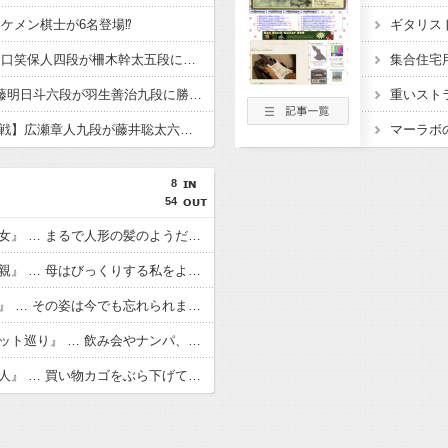
ケメン棋士が6名登場⁉
【順位戦C級2組】獺ヶ口笑保人四段が柵木幹太五段に勝利 柵木五段の連勝は15で止まる
集合住宅
【順位戦B級２組】斎藤明日斗六段が羽生善治九段に勝利 羽生九段は連敗スタートに
重いスト
【王座戦 挑戦者決定戦】広瀬章人九段が藤井聡太六冠に勝利し、伊藤匠王座への挑戦権を得る 終盤は評価値の乱高下が止まらず
マーラボ
8
54
【洒落怖】『２人の少女』 … まるで人形の髪のようだと思ったのを今でも覚えています
【洒落怖】『酔った母親』 … 母はびっくりする私をよそに「あんた誰？！」と言い放った
【洒落怖】『マネキン』 … その姿は今でも忘れられません こちらをまっすぐ見つめているようでした
【洒落怖】『心霊スポット巡り』 … 飲み会やナンパ、心霊スポットに凸する位しかない退屈な街だ
【洒落怖】『知らない人』 … 買い物カゴをぶら下げてうろうろしていると、急に手をつかまれ