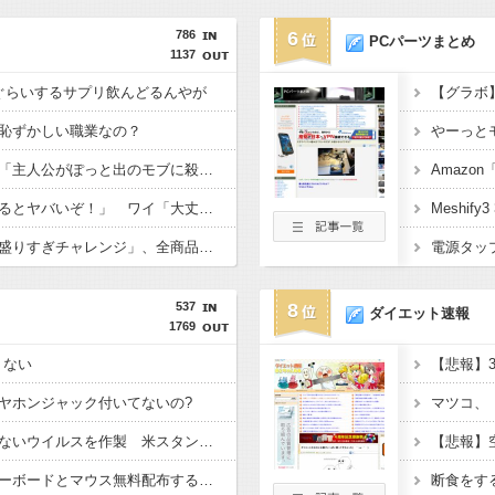
786
6
PCパーツまとめ
1137
ぐらいするサプリ飲んどるんやが
恥ずかしい職業なの？
みいちゃんと山田さん「主人公がぽっと出のモブに殺されて終わります」←これ
敵「扇風機を当てて寝るとヤバいぞ！」 ワイ「大丈夫やろｗｗｗ」扇風機ﾎﾟﾁｰ
【画像】ファミマの「盛りすぎチャレンジ」、全商品買うて来たで
電源タッ
537
8
ダイエット速報
1769
りない
【悲報】
ヤホンジャック付いてないの?
【AI】AI使い自然界にないウイルスを作製 米スタンフォード大学が成果発表
【悲報】
秋葉原でゲーミングキーボードとマウス無料配布するよ→結果
断食をす