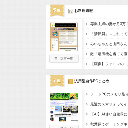
5
お料理速報
専業主婦の妻が月3万
「清掃員」←これって
7
汎用型自作PCまとめ
ノートPCのメモリ足
最近のスマフォってイ