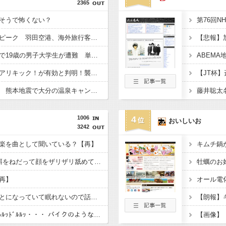
2365
そうで怖くない？
夏休み出国ラッシュがピーク 羽田空港、海外旅行客で混雑
北アルプス槍ヶ岳周辺で19歳の男子大学生が遭難 単独で1泊2日の予定で入山も連絡取れず 警察が9日以降捜索予定
【アリ対猪木】熊にはアリキック！が有効と判明！襲われた男性「アリキックで追っ払った」
【お盆休み】スタート 熊本地震で大分の温泉キャンセル相次ぐ 被害なしでも旅行先変更
藤井聡太
1006
4
おいしいお
3242
楽を曲として聞いている？【再】
キムチ鍋
うちの猫は朝5時半に餌をねだって顔をザリザリ舐めて起こしてくれます。 みなさんの猫は朝ごはん何時ですか？【再】
再】
オール電
近所でなんか大変なことになっていて眠れないので話を聞いてくれ。寝ようとしたら、外で切羽詰まったような声で泣くニャンコの声がする。【再】
【・ω・）】 ﾄﾞﾙﾙｯﾄﾞﾙﾙｯﾄﾞﾙﾙｯ・・・ バイクのような大音量は・・・【再】