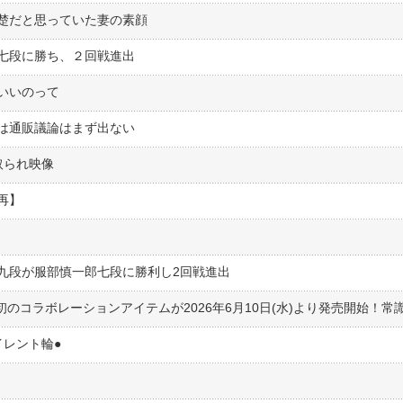
楚だと思っていた妻の素顔
七段に勝ち、２回戦進出
いいのって
は通販議論はまず出ない
取られ映像
再】
九段が服部慎一郎七段に勝利し2回戦進出
レント輪●︎