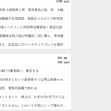
2798
第76回NHK杯２回戦第１局 菅井竜也八段 対 大橋貴洸七段
【悲報】加藤桃子女流四段、色紙をメルカリで転売宣言される????
ABEMA地域トーナメント2026準決勝直前！渡辺九段のガチ優勝予想＆予選丸わかりＳP
【JT杯】斎藤慎太郎八段が伊藤匠二冠に勝ち、準決勝進出
名人、記念品に27インチディスプレイを選択
841
528
が鍋で1番美味い、断言する
牡蠣のお好み焼きとかいう超美味そうな岡山名物ｗｗｗｗ
化民、電気代高騰で終わる
【朗報】キットカット、値上げ。わずか2か月でさらなる値上げ
【画像】『ボトルガム』とかいう子供にとって憧れの食い物ｗｗｗｗｗ