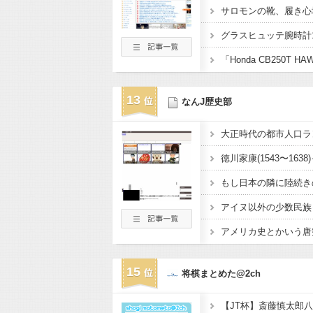
サロモンの靴、履き心
13
なんJ歴史部
アイヌ以外の少数民族
アメリカ史とかいう唐突
15
将棋まとめた@2ch