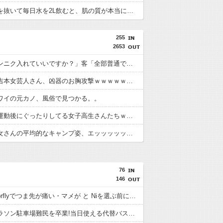
炭水化物を抜いて毎日水を2L飲むと、肌の質が本当に違う！
255
2653
二郎「ニンニク入れていいですか？」客「全部普通で」二郎「ニンニク入れちゃってもいいですか？」⇒！
【画像】吉本女芸人さん、凶器のお胸攻撃ｗｗｗｗｗｗｗｗｗｗｗ
ワイの元カノ、風俗で見つかる。。
【画像】運動後にぐったりしてる女子高生さんたちｗｗｗｗｗｗｗｗｗ
【画像】女さんの平均的なキャンプ姿、エッッッッッッッッッッッッッッッッッ！
76
146
Nike Vaporflyでつま先が痛い・マメが と Niを選ぶ前に。履き心地と失敗しやす
つくばマラソン駐車場難民を卒業!当日使える代替バス&乗り換をレースで使う前に。向いている走