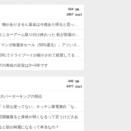
554
1867
【グラボ】物がありません返金は今後あり得ると思ってるのでサブの用意はしておこうな
やーっとモニターアーム取り付け終わった 机が部屋の角だったので大変だったわ(´・ω・｀)
Amazon「マンガ毎週末セール（50%還元）」アツいスポーツマンガ祭り最終日到来！！！
Meshify3 3XLでドライブベイが縮小されて絶望してる Define8 XL頼む…！
プの寿命の目安は3〜5年です
449
4477
3大バーガーキングの弱点
マツコ、「１回も使ってない」キッチン家電激白「なんか謎じゃん、配線が。どっから水出てんの？って」
空調服着ると身体が弱くなるって言うけどさあ
ると肌が綺麗になるって本当なの？