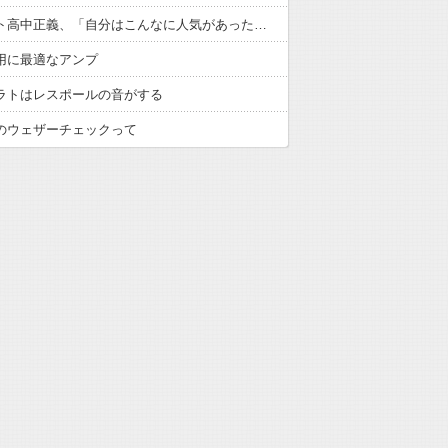
ギタリスト高中正義、「自分はこんなに人気があったのか」デビュー50年後に海外で“大バズり”で現地の反応「若いファンが出待ち」
用に最適なアンプ
ラトはレスポールの音がする
のウェザーチェックって