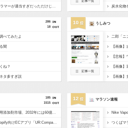
2000年問題ってプログラマーが適当すぎだっただけじゃん
286
10
うしみつ
18
調べてみたよ
る闇
【悲報】
くね？
ネタ多すぎ説
185
12
マラソン速報
1515
世界の繊維印刷・染色用添加剤市場、2032年には60億米ドル規模へ拡大予測 – 最新調査レポート発表
株式会社UnReactがShopify向けECアプリ「UR:Compare＆Specification Table」をリリースしました