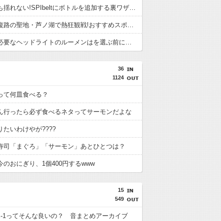
大容量でも揺れない!SPIbeltにボトルを追加する裏ワザで後悔しないために。走る前の確認
箱根駅伝復路の聖地・芦ノ湖で熱狂観戦!おすすめスポットと防を選ぶ前に。履き心地と失敗しやす
夜ランに必要なヘッドライトのルーメンはを選ぶ前に。履き心地と失敗しやすい点
36
1124
って何皿食べる？
ん行ったら必ず食べるネタってサーモンだよな
たいわけやが????
寿司「まぐろ」「サーモン」あとひとつは？
のおにぎり、1個400円するwww
15
549
CE-1ってそんな良いの？ 音まとめアーカイブ