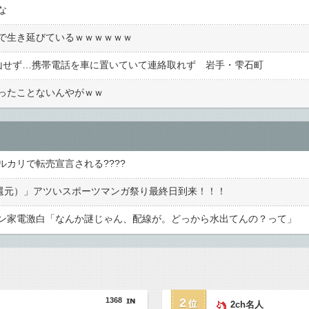
な
で生き延びているｗｗｗｗｗｗ
山せず…携帯電話を車に置いていて連絡取れず 岩手・雫石町
ったことないんやがｗｗ
カリで転売宣言される????
0%還元）」アツいスポーツマンガ祭り最終日到来！！！
ン家電激白「なんか謎じゃん、配線が。どっから水出てんの？って」
1368
2
2ch名人