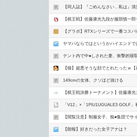
【同人誌】『ごめんなさい…私は』清
【棋王戦】佐藤康光九段が服部慎一郎
【グラボ】RTXシリーズで一番コスパ
ヤマハならではというかハイエンドで
テント内で中●︎しされた妻、衝撃的寝
【猫】超悪そうな顔でとれたったｗ【
149cmの女体、クソほど抜ける
【棋王戦決勝トーナメント】佐藤康光
【閲覧注意】制服女子、痴●︎集団でサイ
【朗報】好きだった女子アナは？