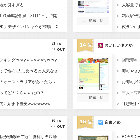
地が良すぎる
グラスヒュッテ腕時計100周年記念展、8月11日まで開催中
「Honda CB250T HAWK」デザインTシャツが登場 – CAMSHOP.JPにて販売開始
51
14
おいしいまとめ
37
大正時代の都市人口ランキングｗｗyｗｗyｗｗyｗｗyｗｗ
回転寿司
徳川家康(1543〜1638)って他の2人に比べると人気なさすぎじゃね？
寿司やさ
もし日本の隣に陸続きのオーストラリアがあったら世界の歴史はどう変わってた？
お寿司握り
ってどのくらいいたの？
三大王道
に始まる歴史wwwwwwww
【悲報】今
26
16
音まとめ
692
【JT杯】斎藤慎太郎八段が伊藤匠二冠に勝利し準決勝進出 伊藤匠二冠はJT杯出場３回目で未だ勝利なし
BOSS 