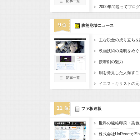
9
腹筋崩壊ニュース
主な税金の成り立ちを
映画技術の発明をめぐ
接着剤の魅力
銅を発見した人類すご
イエス・キリストの元
11
ファ板速報