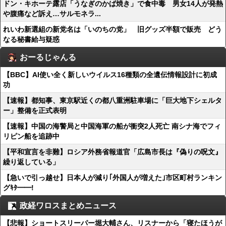
ドン・キホーテ露店「うなぎのかば焼き」で食中毒 男女14人が発熱
や腹痛など訴え…サルモネラ...
れいわ新選組の新党名は「いのちの党」 旧グッズ半額で販売 どう
なる秘書給与疑惑
おーるじゃんる
【BBC】AI使い全く新しいウイルス16種類の全遺伝情報設計に初成
功
【速報】都知事、東京駅近くの都八重洲駐車場に「巨大地下シェルタ
ー」整備を正式表明
【速報】中国の海警局と中国海軍の船が衝突2人死亡 南シナ海でフィ
リピン船を追跡中
【平和宣言を非難】ロシア外務省報道官「広島市長は『偽りの呪文』
繰り返している」
【急いで引っ越せ】日本人が減り｢外国人が増えた｣市区町村ランキン
グｷﾀ━━!
政経ワロスまとめニュース
【悲報】ショートスリーパー堀大輔さん、リスナーから「寝たほうが