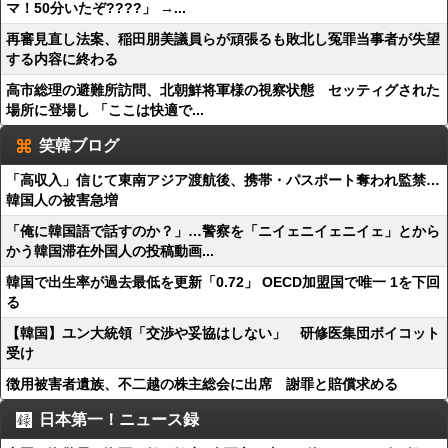
マ！50分いたぞ????」 →...
再審見直し法案、稲田朋美議員らが頑張るも敗北し冤罪当事者が失望
する内容に終わる
高市総理の避難所訪問、北朝鮮将軍様の視察状態 セッティグされた
場所に登場し 「ここは快適で...
笑韓ブログ
「高収入」信じて東南アジア渡航後、携帯・パスポート奪われ監禁…
韓国人の被害急増
「俺に韓国語で話すのか？」…警察を「ニイェニイェニイェ」とから
かう韓国滞在外国人の投稿動画...
韓国で出生率が過去最低を更新「0.72」 OECD加盟国で唯一 1を下回
る
【韓国】ユン大統領「交渉や妥協はしない」 研修医集団ボイコット
受け
徴用被害者遺族、不二越の株主総会に出席 謝罪と賠償求める
日本第一！ニュース録