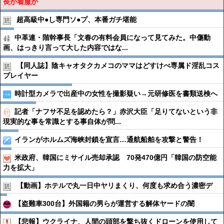
長が着服か
超高級中●︎し専門ソ●︎プ、本番ガチ堪能
中革連・階幹事長「文春の有料会員になって見てみた。中傷動
画、はっきり言って大した内容ではな...
【同人誌】陰キャオタクカメコのママはどすけべ専属ド淫乱コス
プレイヤー
時計型カメラで出産中の女性を撮影疑い→元研修医を書類送検へ
記者「ナフサ不足を認めたら？」赤沢大臣「足りてないという非
現実的な事を常識とする事自体が問...
イランがホルムズ海峡封鎖を宣言…通航船舶を攻撃と警告！
米政府、韓国にミサイル売却承認 70発470億円「韓国の防空能
力を拡大」
【動画】ホテルで丸一日中ヤリまくり、何度も求め合う濃密デ
【盗難車300台】外国籍の男らが運営する解体ヤードの闇
【悲報】ウクライナ、人間の頭部を撃ち抜くドローンを使用して