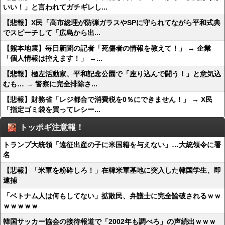
いい！」と言われてガチギレし...
【悲報】X民「高市総理が防弾ガラスやSPに守られてながら平和式典
でスピーチして「広島から出...
【熊本地震】毎日新聞の記者「死傷者の情報を教えて！」 → 企業
「個人情報は控えます！」 →...
【悲報】極左活動家、平和記念公園で「座り込んで闘う！」と意気込
むも… → 警察に完全排除さ...
【悲報】財務省「レジ都合で消費税を0％にできません！」 → X民
「指定ゴミ袋を買ってレシー...
トッポギ注意報！
トランプ大統領「遠征出産の子に米国籍を与えない」…大統領令に署
名
【悲報】「米軍を粉砕しろ！」在韓米軍基地に突入した韓国学生、即
逮捕
「ベトナム人は何もしてない」拡散民、弁護士に完全論破されるｗｗ
ｗｗｗｗｗ
韓国サッカー協会の接待報道で「2002年も調べろ」の声続出ｗｗｗ