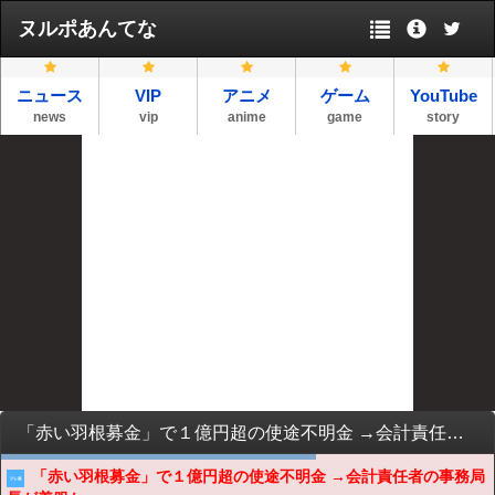
ヌルポあんてな
ニュース
VIP
アニメ
ゲーム
YouTube
news
vip
anime
game
story
「赤い羽根募金」で１億円超の使途不明金 →会計責任者の事務局長が着服か
「赤い羽根募金」で１億円超の使途不明金 →会計責任者の事務局