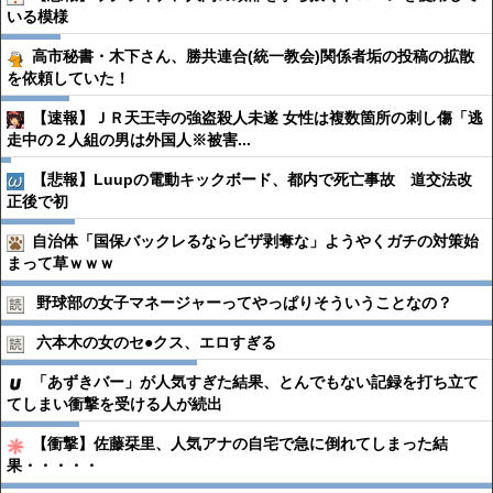
いる模様
高市秘書・木下さん、勝共連合(統一教会)関係者垢の投稿の拡散
を依頼していた！
【速報】ＪＲ天王寺の強盗殺人未遂 女性は複数箇所の刺し傷「逃
走中の２人組の男は外国人※被害...
【悲報】Luupの電動キックボード、都内で死亡事故 道交法改
正後で初
自治体「国保バックレるならビザ剥奪な」ようやくガチの対策始
まって草ｗｗｗ
野球部の女子マネージャーってやっぱりそういうことなの？
六本木の女のセ●︎クス、エロすぎる
「あずきバー」が人気すぎた結果、とんでもない記録を打ち立て
てしまい衝撃を受ける人が続出
【衝撃】佐藤栞里、人気アナの自宅で急に倒れてしまった結
果・・・・・