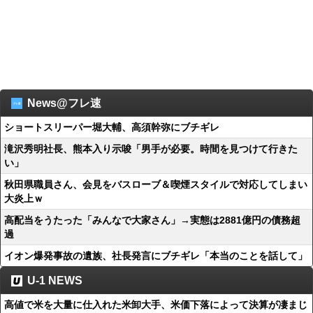
News@フレ速
ショートスリーパー堀大輔、高須幹弥にブチギレ
滝沢秀明社長、熊本入り示唆「男手が必要。時間を見つけて行きた
い」
秋田県職員さん、会見をバスローブ＆喫煙スタイルで対応してしまい
大炎上ｗ
高配当をうたった「みんなで大家さん」→実態は2881億円の債務超
過
イオン爆発事故の遺族、社長発言にブチギレ「本当のことを話して」
U-1 NEWS
高値で米を大量に仕入れた米卸大手、米価下落によって決算が凄まじ