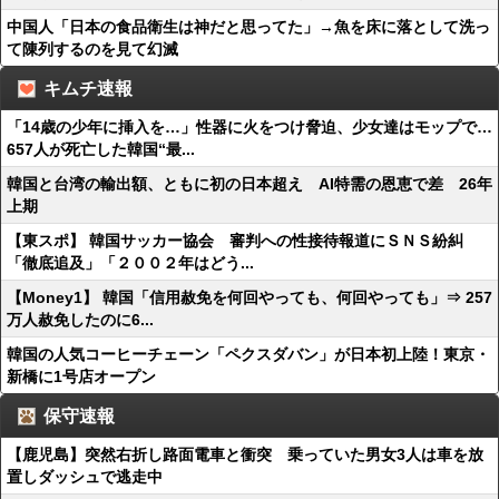
中国人「日本の食品衛生は神だと思ってた」→魚を床に落として洗っ
て陳列するのを見て幻滅
キムチ速報
「14歳の少年に挿入を…」性器に火をつけ脅迫、少女達はモップで…
657人が死亡した韓国“最...
韓国と台湾の輸出額、ともに初の日本超え AI特需の恩恵で差 26年
上期
【東スポ】 韓国サッカー協会 審判への性接待報道にＳＮＳ紛糾
「徹底追及」「２００２年はどう...
【Money1】 韓国「信用赦免を何回やっても、何回やっても」⇒ 257
万人赦免したのに6...
韓国の人気コーヒーチェーン「ペクスダバン」が日本初上陸！東京・
新橋に1号店オープン
保守速報
【鹿児島】突然右折し路面電車と衝突 乗っていた男女3人は車を放
置しダッシュで逃走中