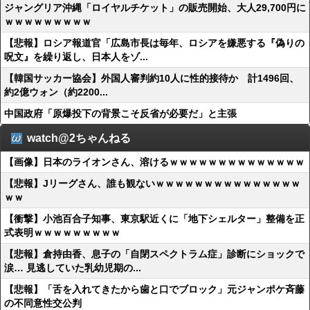
ジャングリア沖縄「ロイヤルチケット」の販売開始、大人29,700円に
ｗｗｗｗｗｗｗｗｗ
【悲報】ロシア報道官「広島市長は毎年、ロシアを嫌悪する『偽りの
呪文』を繰り返し、日本人をゾ...
【韓国サッカー協会】外国人審判約10人に性的接待か 計1496回、
約2億ウォン（約2200...
中国政府「原爆投下の背景こそ反省が必要だ」と主張
watch@2ちゃんねる
【画像】日本のライオンさん、溶けるｗｗｗｗｗｗｗｗｗｗｗｗｗｗ
【悲報】Jリーグさん、誰も観ないｗｗｗｗｗｗｗｗｗｗｗｗｗｗｗ
ｗｗ
【衝撃】小池百合子知事、東京駅近くに「地下シェルター」整備を正
式表明ｗｗｗｗｗｗｗｗｗ
【悲報】倉持由香、息子の「自閉スペクトラム症」診断にショックで
涙… 見逃していた乳幼児期の...
【悲報】「舌を入れてきたから歯と口でブロック」元ジャンポケ斉藤
の不同意性交公判