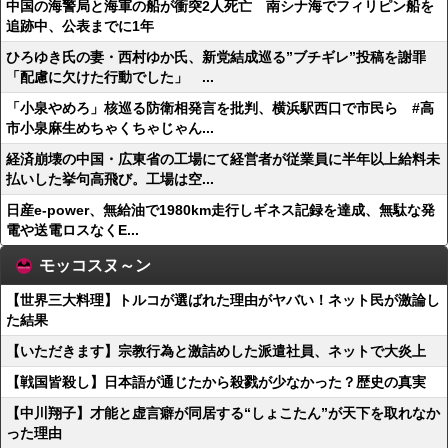
中国の海警局と海軍の船が衝突2人死亡 南シナ海でフィリピン船を
追跡中、公表までに1年
ひろゆき氏の妻・西村ゆか氏、新党結成巡る”ブチギレ”投稿を謝罪
「配慮に欠けた行動でした」 ...
「小泉やめろ」核巡る防衛相発言を批判、横浜駅西口で市民ら #高
市小泉麻生めちゃくちゃじゃん...
経済崩壊の中国・広東省の工場にて経営者が従業員に半年以上給料未
払いした挙句高飛び。工場は空...
日産e-power、無給油で1980km走行しギネス記録を達成、無駄な発
電や送電ロスなくE...
モッコスヌ～ン
【世界三大料理】トルコが選ばれた理由がヤバい！ネット民が激論し
た結果
【いただきます】宗教行為と激詰めした派遣社員、ネットで大炎上
【戦国皆殺し】日本語が通じたから殺戮が少なかった？歴史の真実
【中川翔子】才能と虚言癖が同居する“しょこたん”が天下を取れなか
った理由