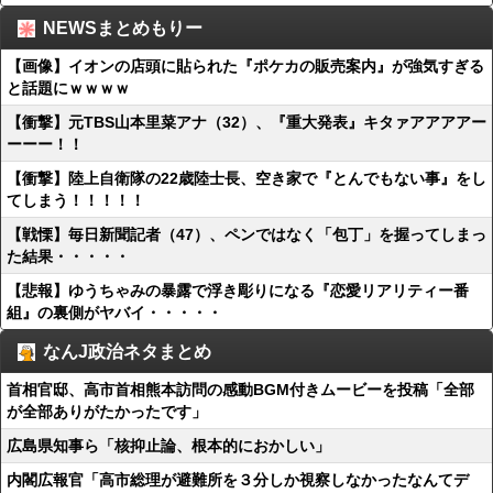
NEWSまとめもりー
【画像】イオンの店頭に貼られた『ポケカの販売案内』が強気すぎる
と話題にｗｗｗｗ
【衝撃】元TBS山本里菜アナ（32）、『重大発表』キタァアアアアー
ーーー！！
【衝撃】陸上自衛隊の22歳陸士長、空き家で『とんでもない事』をし
てしまう！！！！！
【戦慄】毎日新聞記者（47）、ペンではなく「包丁」を握ってしまっ
た結果・・・・・
【悲報】ゆうちゃみの暴露で浮き彫りになる『恋愛リアリティー番
組』の裏側がヤバイ・・・・・
なんJ政治ネタまとめ
首相官邸、高市首相熊本訪問の感動BGM付きムービーを投稿「全部
が全部ありがたかったです」
広島県知事ら「核抑止論、根本的におかしい」
内閣広報官「高市総理が避難所を３分しか視察しなかったなんてデ