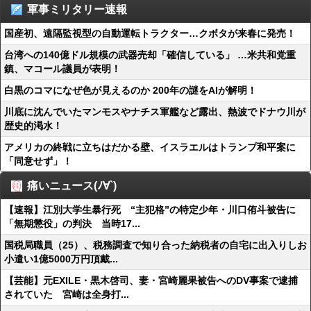
軍事ミリタリー速報
国産初、遠隔監視型の自動運転トラクター…クボタが来春に発売！
台湾への140億ドル規模の武器売却「確信している」 …米共和党重
鎮、マコール議員が表明！
白黒のコマになぜ色が見えるのか 200年の謎をAIが解明！
川底に沈んでいたマンモスやナチス軍艦など露出、熱波でドナウ川が
歴史的渇水！
アメリカの終戦に立ちはだかる壁、イスラエルはトランプ和平案に
「同意せず」！
痛いニュース(ﾉ∀`)
【速報】江別大学生暴行死 “主犯格”の特定少年・川口侑斗被告に
「無期懲役」の判決 当時17...
国税局職員（25）、税務調査で知り合った納税者の自宅に出入りしお
小遣い1億5000万円頂戴...
【芸能】元EXILE・黒木啓司、妻・宮崎麗果被告へのDV事案で逮捕
されていた 宮崎は全身打...