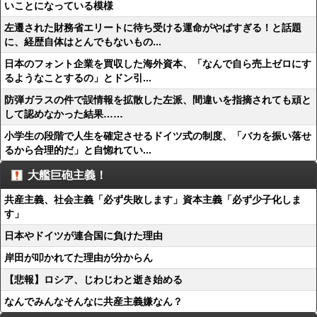
いことになっている模様
左遷された財務省エリートに待ち受ける運命がやばすぎる！と話題
に、経歴自体はとんでもないもの...
日本のフォント企業を買収した海外資本、「なんで自ら売上ゼロにす
るようなことするの」とドン引...
防弾ガラスの件で誤情報を拡散した左派、間違いを指摘されても頑と
して認めなかった結果……
小学生の段階で人生を確定させるドイツ式の制度、「バカを振い落せ
るから合理的だ」と自惚れてい...
大艦巨砲主義！
共産主義、社会主義「必ず失敗します」資本主義「必ず少子化しま
す」
日本やドイツが連合国に負けた理由
岸田が叩かれてた理由が分からん
【悲報】ロシア、じわじわと逝き始める
なんでみんなそんなに共産主義嫌なん？