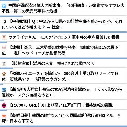
中国絶望経済14億人の断末魔、「60円朝食」が象徴するデフレ大
不況…第二の天安門事件の危機...
【中傷動画】Q：中道から自民への誹謗中傷も酷かったが、それ
についてはどう考える？ → 社会...
ウクライナさん、モスクワでロシア軍中将の車を爆破した模様
【速報】楽天、三木監督の休養を発表 4連敗で借金15の最下
位… 塩川ヘッドコーチが監督代行
【閲覧注意】近所の人妻、種●︎けされて堕ちてく
「盗難ハイエース」を輸出か 300台以上受け取りヤードで解
体 茨城県でヤード経営のウガンダ...
【新名神6人死亡】被告の女が起訴内容認める TikTok見ながら
運転か スクショ撮ろうと1...
【RX 9070 GRE】XTより高い11万8千円！価格逆転の衝撃
【朝鮮日報】韓国の昨年1人当たり国民総所得3万6963ドル、台
湾・日本を下回る