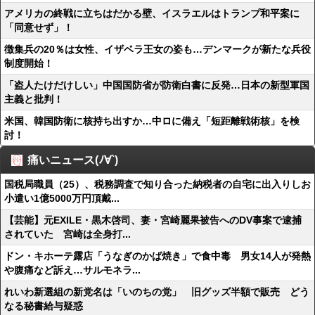
アメリカの終戦に立ちはだかる壁、イスラエルはトランプ和平案に
「同意せず」！
徴集兵の20％は女性、イザベラ王女の姿も…デンマークが新たな兵役
制度開始！
「盗人たけだけしい」中国国防省が防衛白書に反発…日本の新型軍国
主義と批判！
米国、韓国防衛に核持ち出すか…中ロに備え「短距離戦術核」を検
討！
痛いニュース(ﾉ∀`)
国税局職員（25）、税務調査で知り合った納税者の自宅に出入りしお
小遣い1億5000万円頂戴...
【芸能】元EXILE・黒木啓司、妻・宮崎麗果被告へのDV事案で逮捕
されていた 宮崎は全身打...
ドン・キホーテ露店「うなぎのかば焼き」で食中毒 男女14人が発熱
や腹痛など訴え…サルモネラ...
れいわ新選組の新党名は「いのちの党」 旧グッズ半額で販売 どう
なる秘書給与疑惑