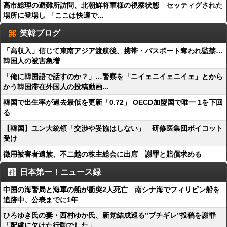
高市総理の避難所訪問、北朝鮮将軍様の視察状態 セッティグされた
場所に登場し 「ここは快適で...
笑韓ブログ
「高収入」信じて東南アジア渡航後、携帯・パスポート奪われ監禁…
韓国人の被害急増
「俺に韓国語で話すのか？」…警察を「ニイェニイェニイェ」とから
かう韓国滞在外国人の投稿動画...
韓国で出生率が過去最低を更新「0.72」 OECD加盟国で唯一 1を下回
る
【韓国】ユン大統領「交渉や妥協はしない」 研修医集団ボイコット
受け
徴用被害者遺族、不二越の株主総会に出席 謝罪と賠償求める
日本第一！ニュース録
中国の海警局と海軍の船が衝突2人死亡 南シナ海でフィリピン船を
追跡中、公表までに1年
ひろゆき氏の妻・西村ゆか氏、新党結成巡る”ブチギレ”投稿を謝罪
「配慮に欠けた行動でした」 ...