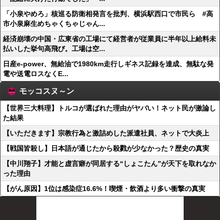
「小泉やめろ」核巡る防衛相発言を批判、横浜駅西口で市民ら #高
市小泉麻生めちゃくちゃじゃん...
経済崩壊の中国・広東省の工場にて経営者が従業員に半年以上給料未
払いした挙句高飛び。工場は空...
日産e-power、無給油で1980km走行しギネス記録を達成、無駄な発
電や送電ロスなくE...
モッコスヌ～ン
【世界三大料理】トルコが選ばれた理由がヤバい！ネット民が激論し
た結果
【いただきます】宗教行為と激詰めした派遣社員、ネットで大炎上
【戦国皆殺し】日本語が通じたから殺戮が少なかった？歴史の真実
【中川翔子】才能と虚言癖が同居する“しょこたん”が天下を取れなか
った理由
【がん原因】1位は感染症16.6%！喫煙・飲酒より多い衝撃の真実