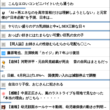
こんなエロいコンビニバイトいたら通うわ
「AI＝再エネなのを高市首相だけは理解しようとしない」と元官
僚が”日本必敗”を予測、日本は...
ヤりたい盛りのデカ乳姉妹と中●︎しSEX三昧な日々
おっぱい好きにはたまらない可愛い巨乳の女の子
【同人誌】お姉さんの性欲むらむらから宅配ち〇こへ
藤原竜也、主演映画「カイジ」約７年ぶり復活
【追悼】河野洋平・元自民党総裁が死去 昔の自民はまともだっ
た
日銀、6月利上げ1.0%へ 国債買い入れは減額停止で調整
合法ロリ子役、おじさんに犯される
【感動】中居正広さん、嵐のラストライブを現地で見なかった
『本当の理由』がこちら・・・・・・
【速報】幼児顔面ホールケーキ動画、幼児確保後の動きが判明→