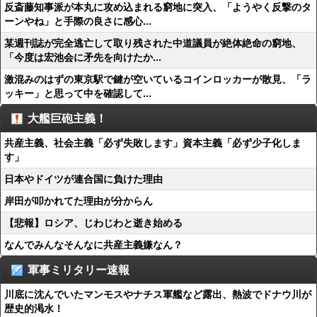
反斎藤知事派が本丸に攻め込まれる窮地に突入、「ようやく反撃のタ
ーンやね」と手際の良さに感心...
某週刊誌が完全逃亡して取り残された中道議員が絶体絶命の窮地、
「今度は宏池会に矛先を向けたか...
激混みのはずの東京駅で鍵が空いているコインロッカーが散見、「ラ
ッキー」と思って中を確認して...
大艦巨砲主義！
共産主義、社会主義「必ず失敗します」資本主義「必ず少子化しま
す」
日本やドイツが連合国に負けた理由
岸田が叩かれてた理由が分からん
【悲報】ロシア、じわじわと逝き始める
なんでみんなそんなに共産主義嫌なん？
軍事ミリタリー速報
川底に沈んでいたマンモスやナチス軍艦など露出、熱波でドナウ川が
歴史的渇水！