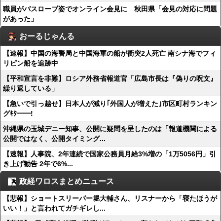
職員がバスローブ姿でオンライン会見に 秋田県「会見の対応に問題
があった」
おーるじゃんる
【速報】中国の海警局と中国海軍の船が衝突2人死亡 南シナ海でフィ
リピン船を追跡中
【平和宣言を非難】ロシア外務省報道官「広島市長は『偽りの呪文』
繰り返している」
【急いで引っ越せ】日本人が減り｢外国人が増えた｣市区町村ランキン
グｷﾀ━━!
沖縄県の玉城デニー知事、公開に疑問を呈したのは「報道機関による
公開ではなく、公開タイミング...
【速報】人事院、2年連続で国家公務員月給3%増の「1万5056円」引
き上げ勧告 2年で6%...
政経ワロスまとめニュース
【悲報】ショートスリーパー堀大輔さん、リスナーから「寝たほうが
いい！」と言われてガチギレし...