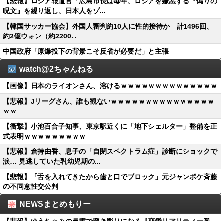
【悲報】ロシア報道官「広島市長は毎年、ロシアを嫌悪する『偽りの
呪文』を繰り返し、日本人をゾ...
【韓国サッカー協会】外国人審判約10人に性的接待か 計1496回、
約2億ウォン（約2200...
中国政府「原爆投下の背景こそ反省が必要だ」と主張
watch@2ちゃんねる
【画像】日本のライオンさん、溶けるｗｗｗｗｗｗｗｗｗｗｗｗｗｗ
【悲報】Jリーグさん、誰も観ないｗｗｗｗｗｗｗｗｗｗｗｗｗｗｗ
ｗｗ
【衝撃】小池百合子知事、東京駅近くに「地下シェルター」整備を正
式表明ｗｗｗｗｗｗｗｗｗ
【悲報】倉持由香、息子の「自閉スペクトラム症」診断にショックで
涙… 見逃していた乳幼児期の...
【悲報】「舌を入れてきたから歯と口でブロック」元ジャンポケ斉藤
の不同意性交公判
NEWSまとめもりー