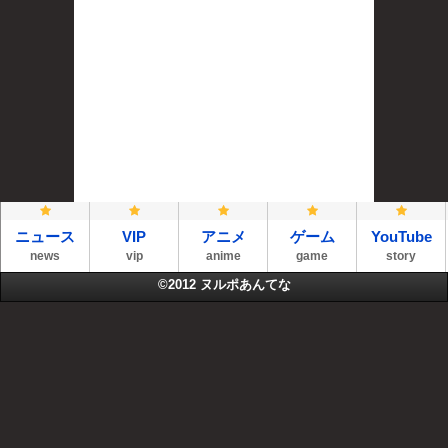
ニュース
VIP
アニメ
ゲーム
YouTube
news
vip
anime
game
story
©2012
ヌルポあんてな