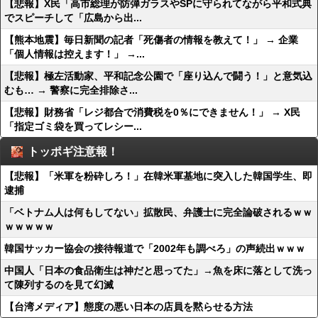
【悲報】X民「高市総理が防弾ガラスやSPに守られてながら平和式典
でスピーチして「広島から出...
【熊本地震】毎日新聞の記者「死傷者の情報を教えて！」 → 企業
「個人情報は控えます！」 →...
【悲報】極左活動家、平和記念公園で「座り込んで闘う！」と意気込
むも… → 警察に完全排除さ...
【悲報】財務省「レジ都合で消費税を0％にできません！」 → X民
「指定ゴミ袋を買ってレシー...
トッポギ注意報！
【悲報】「米軍を粉砕しろ！」在韓米軍基地に突入した韓国学生、即
逮捕
「ベトナム人は何もしてない」拡散民、弁護士に完全論破されるｗｗ
ｗｗｗｗｗ
韓国サッカー協会の接待報道で「2002年も調べろ」の声続出ｗｗｗ
中国人「日本の食品衛生は神だと思ってた」→魚を床に落として洗っ
て陳列するのを見て幻滅
【台湾メディア】態度の悪い日本の店員を黙らせる方法