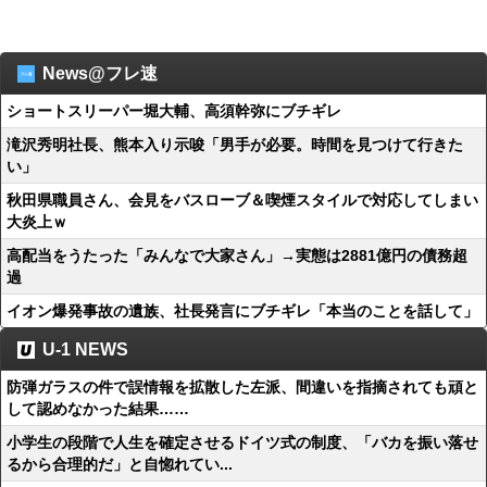
News@フレ速
ショートスリーパー堀大輔、高須幹弥にブチギレ
滝沢秀明社長、熊本入り示唆「男手が必要。時間を見つけて行きた
い」
秋田県職員さん、会見をバスローブ＆喫煙スタイルで対応してしまい
大炎上ｗ
高配当をうたった「みんなで大家さん」→実態は2881億円の債務超
過
イオン爆発事故の遺族、社長発言にブチギレ「本当のことを話して」
U-1 NEWS
防弾ガラスの件で誤情報を拡散した左派、間違いを指摘されても頑と
して認めなかった結果……
小学生の段階で人生を確定させるドイツ式の制度、「バカを振い落せ
るから合理的だ」と自惚れてい...