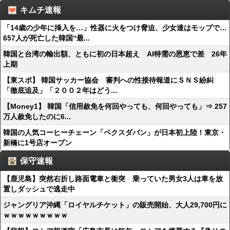
キムチ速報
「14歳の少年に挿入を…」性器に火をつけ脅迫、少女達はモップで…
657人が死亡した韓国“最...
韓国と台湾の輸出額、ともに初の日本超え AI特需の恩恵で差 26年
上期
【東スポ】 韓国サッカー協会 審判への性接待報道にＳＮＳ紛糾
「徹底追及」「２００２年はどう...
【Money1】 韓国「信用赦免を何回やっても、何回やっても」⇒ 257
万人赦免したのに6...
韓国の人気コーヒーチェーン「ペクスダバン」が日本初上陸！東京・
新橋に1号店オープン
保守速報
【鹿児島】突然右折し路面電車と衝突 乗っていた男女3人は車を放
置しダッシュで逃走中
ジャングリア沖縄「ロイヤルチケット」の販売開始、大人29,700円に
ｗｗｗｗｗｗｗｗｗ