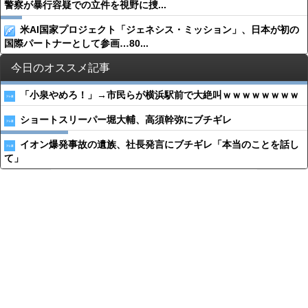
警察が暴行容疑での立件を視野に捜...
米AI国家プロジェクト「ジェネシス・ミッション」、日本が初の
国際パートナーとして参画…80...
今日のオススメ記事
「小泉やめろ！」→市民らが横浜駅前で大絶叫ｗｗｗｗｗｗｗｗ
ショートスリーパー堀大輔、高須幹弥にブチギレ
イオン爆発事故の遺族、社長発言にブチギレ「本当のことを話し
て」