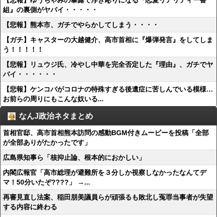
【悲報】ゆうちゃみの暴露で浮き彫りになる『恋愛リアリティー番
組』の裏側がヤバイ・・・・・
【悲報】熊本市、ガチでやらかしてしまう・・・・
【ガチ】キャスターの大越健介、高市首相に『爆弾発言』をしてしま
う！！！！！
【悲報】リュウジ氏、冷やし中華を完全否定した『理由』、ガチでヤ
バイ・・・・・・
【悲報】ケンコバがコロナの特殊すぎる後遺症に苦しんでいる模様…
お前らの周りにもこんな奴いる...
なんJ政治ネタまとめ
首相官邸、高市首相熊本訪問の感動BGM付きムービーを投稿「全部
が全部ありがたかったです」
広島県知事ら「核抑止論、根本的におかしい」
内閣広報官「高市総理が避難所を３分しか視察しなかったなんてデ
マ！50分いたぞ????」 →...
再審見直し法案、稲田朋美議員らが頑張るも敗北し冤罪当事者が失望
する内容に終わる