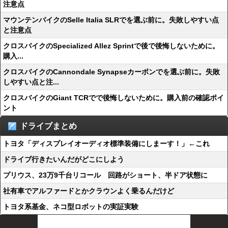
注意点
マウンテンバイクのSelle Italia SLRでを選ぶ前に。失敗しやすい点
と注意点
クロスバイクのSpecialized Allez Sprintで後で後悔しないために。
購入...
クロスバイクのCannondale Synapseカーボンでを選ぶ前に。失敗
しやすい点と注...
クロスバイクのGiant TCRでで後悔しないために。購入前の確認ポイ
ント
ドライブまとめ
トヨタ「ディスプレイオーディオ標準装備にしまーす！」←これ
ドライブ行きたいんだがどこにしよう
プリウス、23万9千台リコール 回路がショート、半ドア状態に
社有車でアルファードとかクラウンよく乗るんだけど
トヨタ系基金、ネコ型ロボットの実証実験