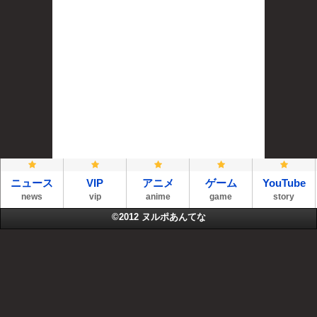
ニュース
VIP
アニメ
ゲーム
YouTube
news
vip
anime
game
story
©2012
ヌルポあんてな