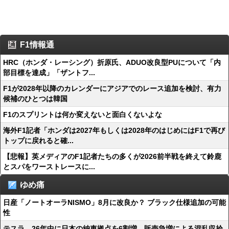
F1情報通
HRC（ホンダ・レーシング）折原氏、ADUO改良型PUについて「内
部目標を達成」「ザントフ...
F1が2028年以降のカレンダーにアジアでのレース追加を検討、有力
候補のひとつは韓国
F1のスプリントは何か変えないと面白くないよな
海外F1記者「ホンダは2027年もしくは2028年のはじめにはF1で再び
トップに戻れると確...
【悲報】英メディアのF1記者たちの多くが2026前半戦を終えて鈴鹿
とスパをワーストレースに...
ゆめ痛
日産「ノートオーラNISMO」8月に改良か？ ブラック仕様追加の可能
性
テスラ、26年中に日本の納車拠点を6割増 販売急増による混乱収拾