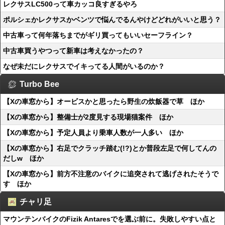
レクサスLC500って車カッコ良すぎるやろ
ポルシェかレクサスかベンツで悩んでるんやけどどれがいいと思う？
中古車って何年落ちまでがギリ買ってもいいセーフライン？
中古車買うやつって新車は考えなかったの？
なぜ未だにレクサスでイキってる人間がいるのか？
Turbo Bee
【Xの車窓から】オービスかと思ったら野生の炊飯器で草 ほか
【Xの車窓から】整備士が2度見する現場猫案件 ほか
【Xの車窓から】予定人員より乗車人数が一人多い ほか
【Xの車窓から】右足でクラッチ踏む(!?)とか普段左足で何してんの
だしw ほか
【Xの車窓から】前方不注意のバイクに追突されて逃げされたそうで
す ほか
チャリ足
マウンテンバイクのFizik Antaresでを選ぶ前に。失敗しやすい点と