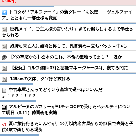
630kg」
トヨタが「アルファード」の新グレードを設定 「ヴェルファイ
ア」とともに一部仕様も変更
巨乳メイド、ご主人様の言いなりすぎてお漏らしするまで奉仕さ
せられる
娘持ち未亡人に施術と称して、乳首責め→立ちバック→中●︎し
【Xの車窓から】栃木のこれ、不倫の聖地ってまじ？ ほか
【悲報】ゴルフ講師(37)と芸能マネージャー(34)、寝てる間に…
149cmの女体、クソほど抜ける
中古車屋さんってどういう基準で選べばいいんだ
よ！？？！！？？
アルピーヌのガスリーがF1モナコGPで受けたペナルティについ
て明日（6/11）聴聞会を実施...
夏に旅行行きたいんやが、10万以内名古屋から2泊3日で夫婦と子
供4歳で楽しめる場所