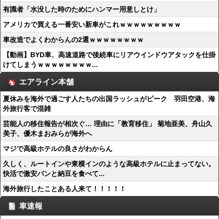
有識者「水没した時のためにハンマー用意しとけ」
アメリカで買える一番安い新車がこれｗｗｗｗｗｗｗｗｗ
車改造でよくわからんの2選ｗｗｗｗｗｗｗｗ
【動画】BYD車、高速道路で後続車にリアウインドウアタックを仕掛
けてしまうｗｗｗｗｗｗｗｗ...
エアライン本舗
夏休みを海外で過ごす人たちの出国ラッシュがピーク 羽田空港、海
外旅行客で混雑
芸能人の移住報告が相次ぐ… 理由に「教育移住」 菊地亜美、舟山久
美子、優木まおみらが海外へ
マジで高級ホテルの良さがわからん
久しく、ルートインや東横インのような高級ホテルに止まってない。
快活で激安パンと納豆を食べて...
海外旅行したことある人来て！！！！！
車速報