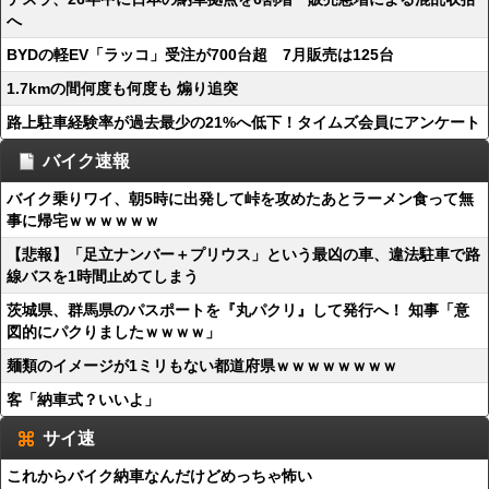
へ
BYDの軽EV「ラッコ」受注が700台超 7月販売は125台
1.7kmの間何度も何度も 煽り追突
路上駐車経験率が過去最少の21%へ低下！タイムズ会員にアンケート
バイク速報
バイク乗りワイ、朝5時に出発して峠を攻めたあとラーメン食って無
事に帰宅ｗｗｗｗｗｗ
【悲報】「足立ナンバー＋プリウス」という最凶の車、違法駐車で路
線バスを1時間止めてしまう
茨城県、群馬県のパスポートを『丸パクリ』して発行へ！ 知事「意
図的にパクりましたｗｗｗｗ」
麺類のイメージが1ミリもない都道府県ｗｗｗｗｗｗｗｗ
客「納車式？いいよ」
サイ速
これからバイク納車なんだけどめっちゃ怖い