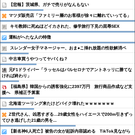
【悲報】茨城県、ガチで売りがなんもない
マツダ販売店「ファミリー層のお客様が徐々に離れていってる」
キモ教師に死ぬほどイカされた、修学旅行下見の屈辱SEX
運転がへたな人の特徴
スレンダー女子マネージャー、おま●︎こ挿れ放題の性欲解消ペ
中古車買うやつってヤバくね？
元F1ドライバー「ラッセルはバルセロナでアントネッリに勝てな
ければ終わり」
【福島県】韓国からの誘客強化に2397万円 旅行商品作成など支
援へ 県補正予算案
北海道ツーリング来たけどバイク壊れたｗｗｗｗｗｗｗ
Z世代さん、凶悪すぎる…29歳女性をハイエースで200m引きずっ
てひき逃げした21歳の男を...
【新名神6人死亡】被告の女が起訴内容認める TikTok見ながら