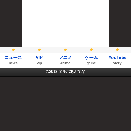
ニュース
VIP
アニメ
ゲーム
YouTube
news
vip
anime
game
story
©2012
ヌルポあんてな