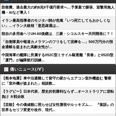
防衛費、過去最大の約8兆9千億円要求へ…予算案で膨張、迎撃用無人
機・AIなど導入！
イラン最高指導者のモジタバ師が危篤「いつ死亡してもおかしくな
い」…イラン大統領「意思疎通は...
陸自の多用途ヘリUH-60後継は、三菱・シコルスキー共同開発に？！
「自衛隊員や報道カメラマンのフリをして泥棒を…」500万円分の預
金通帳を盗まれた高齢女性が...
中国海軍の艦隊に所属する052C型ミサイル駆逐艦「長春」と052D型
「厦門」が編隊航行訓練...
痛いニュース(ﾉ∀`)
【熊本地震】車中泊避難して留守の家からエアコン室外機盗む 警察
に「室外機が盗まれた」相談数...
【ラグビー】日本代表、歴史的初勝利ならず…オーストラリアに逆転
負け ８戦全敗
【芸能】今の価値観に照らせば女性蔑視やルッキズム… 『落語』の
世界もセリフ変更や改作、現代...