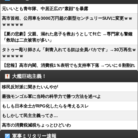
元いいとも青年隊、中居正広の”素顔”を暴露
高市首相、公用車を3000万円超の新型センチュリーSUVに変更ｗｗ
ｗｗｗｗｗ
【夏の悲劇】父親、溺れた息子を救おうとしてﾀﾋ亡 →専門家も警鐘
「救助は二次被害が多い」
タトゥー彫り師さん「刺青入れてる奴は全員バカです」→30万再生ｗ
ｗｗｗｗｗ
【悲報】高市内閣、消費税1％表明でも支持率下落 →ついに６割割れ
大艦巨砲主義！
移民反対派に聞きたいんやが
最強モンゴル軍に当時の科学力で勝つ方法を述べよ
もしも日本全土がRPG化したらを考えるスレ
もしかして民主主義ってさ…
高市の消費税減税ちょっとひどいわ
軍事ミリタリー速報