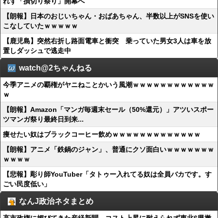
れず「損切り祭り」開幕へ
【朗報】日本のおじいちゃん・おばあちゃん、半数以上がSNSを使い
こなしていたｗｗｗｗｗ
【鹿児島】突然右折し路面電車と衝突 乗っていた男女3人は車を放
置しダッシュで逃走中
watch@2ちゃんねる
今季アニメの覇権がヤニねことかいう風潮ｗｗｗｗｗｗｗｗｗｗｗｗ
ｗ
【朗報】Amazon「マンガ毎週末セール（50%還元）」アツいスポー
ツマンガ祭り最終日到来...
痩せたい奴はブラックコーヒー飲めｗｗｗｗｗｗｗｗｗｗｗｗｗ
【朗報】アニメ「鉄鍋のジャン」、普通にクソ面白いｗｗｗｗｗｗｗ
ｗｗｗｗ
【悲報】彫り師YouTuber「タトゥー入れてる奴は全員バカです。す
ごい民度低い」
なんJ政治ネタまとめ