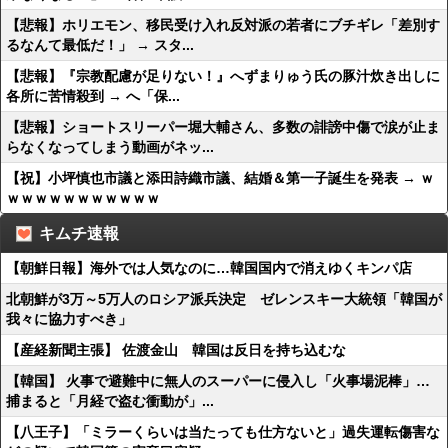
【悲報】ホリエモン、移民受け入れ反対派の若者にブチギレ「差別す
るなんて最低だ！」 → スタ...
【悲報】『宗教配慮が足りない！』へずまりゅう氏の豚汁炊き出しに
各所に苦情殺到 → へ「保...
【悲報】ショートスリーパー堀大輔さん、多数の誹謗中傷で涙が止ま
らなくなってしまう動画がネッ...
【祝】小坪慎也市議と添田詩織市議、結婚＆第一子誕生を発表 → ｗ
ｗｗｗｗｗｗｗｗｗｗｗ
キムチ速報
【朝鮮日報】海外では人気なのに…韓国国内で消えゆくキンパ店
北朝鮮が3万～5万人のロシア派兵決定 ゼレンスキー大統領「韓国が
我々に協力すべき」
【産経新聞主張】 佐渡金山 韓国は反日を持ち込むな
【韓国】 火事で避難中に無人のスーパーに侵入し「火事場泥棒」…
捕まると「月経で盗む衝動が」...
【八王子】「ミラーくらいは当たっても仕方ないと」過失運転傷害な