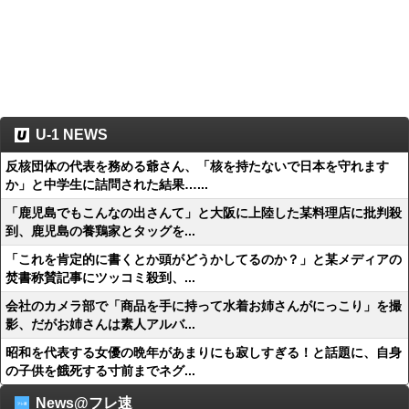
U-1 NEWS
反核団体の代表を務める爺さん、「核を持たないで日本を守れます
か」と中学生に詰問された結果…...
「鹿児島でもこんなの出さんて」と大阪に上陸した某料理店に批判殺
到、鹿児島の養鶏家とタッグを...
「これを肯定的に書くとか頭がどうかしてるのか？」と某メディアの
焚書称賛記事にツッコミ殺到、...
会社のカメラ部で「商品を手に持って水着お姉さんがにっこり」を撮
影、だがお姉さんは素人アルバ...
昭和を代表する女優の晩年があまりにも寂しすぎる！と話題に、自身
の子供を餓死する寸前までネグ...
News@フレ速