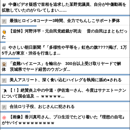
中傷ビデオ疑惑で首相を追求した某野党議員、自分が中傷動画を
拡散していたのがバレてしまい……
最強ヒロイン8コーナー3時間、全力でちんしこサポート夢体
【追悼】河野洋平・元自民党総裁が死去 昔の自民はまともだっ
た
やさしい朝日新聞『「多様性や平等を」虹色の旗????掲げ、1万
5千人が東京・渋谷を行進しま...
「盗難ハイエース」を輸出か 300台以上受け取りヤードで解
体 茨城県でヤード経営のウガンダ...
美人アスリート、深く食い込むハイレグを執拗に舐め●︎される
【！】絶賛炎上中の中道・伊佐進一さん、今度はサナエトークン
について国会追及 → ｗｗｗｗｗ...
合法ロリ子役、おじさんに犯される
【画像】香川真司さん、プロ生活でたどり着いた『理想の自宅』
がヤバイｗｗｗｗｗｗｗｗｗ