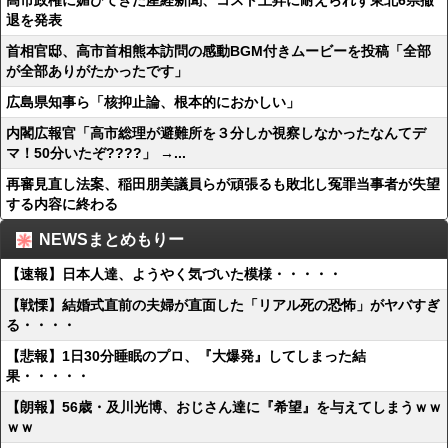
高市政権に媚びてきた産経新聞、コスト上昇に耐えられず東北6県撤
退を発表
首相官邸、高市首相熊本訪問の感動BGM付きムービーを投稿「全部
が全部ありがたかったです」
広島県知事ら「核抑止論、根本的におかしい」
内閣広報官「高市総理が避難所を３分しか視察しなかったなんてデ
マ！50分いたぞ????」 →...
再審見直し法案、稲田朋美議員らが頑張るも敗北し冤罪当事者が失望
する内容に終わる
NEWSまとめもりー
【速報】日本人達、ようやく気づいた模様・・・・・
【戦慄】結婚式直前の夫婦が直面した「リアル死の恐怖」がヤバすぎ
る・・・・
【悲報】1日30分睡眠のプロ、『大爆発』してしまった結
果・・・・・
【朗報】56歳・及川光博、おじさん達に『希望』を与えてしまうｗｗ
ｗｗ