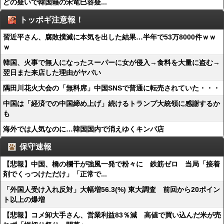
どの疑いで韓国籍の宋竜巳容疑...
トッポギ注意報！
習近平さん、腐敗撲滅に本気を出した結果…半年で53万8000件ｗｗ
ｗ
韓国、火事で無人になったスーパーに女が侵入→食料を大量に盗む→
翌日また来店した理由がヤバい
隅田川花火大会の「無料席」中国SNSで普通に転売されていた・・・
中国は「経済での中国締め上げ」続けるトランプ大統領に感謝するか
も
海外では人気なのに…韓国国内で消えゆくキンパ店
保守速報
【悲報】中国、橋の欄干が強風一発で粉々に 鉄筋ゼロ 当局「接着
剤でくっつけただけ」「正常で...
「外国人受け入れ反対」大幅増56.3(%) 東大調査 前回から20ポイン
ト以上の爆増
【悲報】コメ卸大手さん、営業利益83％減 高値で買い込んだ米が売