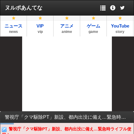
ヌルポあんてな
ニュース
VIP
アニメ
ゲーム
YouTube
news
vip
anime
game
story
警視庁「クマ駆除PT」新設、都内出没に備え…緊急時ライフル使用！
警視庁「クマ駆除PT」新設、都内出没に備え…緊急時ライフル使