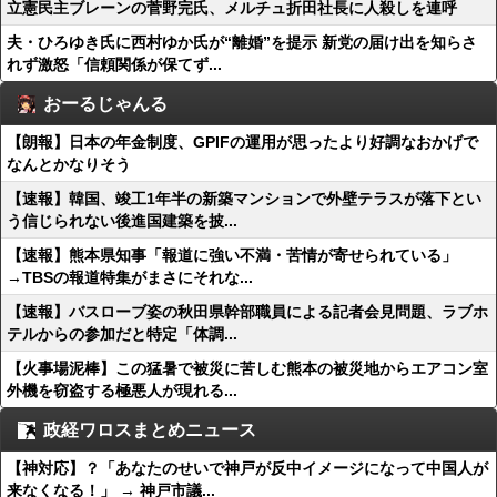
立憲民主ブレーンの菅野完氏、メルチュ折田社長に人殺しを連呼
夫・ひろゆき氏に西村ゆか氏が“離婚”を提示 新党の届け出を知らさ
れず激怒「信頼関係が保てず...
おーるじゃんる
【朗報】日本の年金制度、GPIFの運用が思ったより好調なおかげで
なんとかなりそう
【速報】韓国、竣工1年半の新築マンションで外壁テラスが落下とい
う信じられない後進国建築を披...
【速報】熊本県知事「報道に強い不満・苦情が寄せられている」
→TBSの報道特集がまさにそれな...
【速報】バスローブ姿の秋田県幹部職員による記者会見問題、ラブホ
テルからの参加だと特定「体調...
【火事場泥棒】この猛暑で被災に苦しむ熊本の被災地からエアコン室
外機を窃盗する極悪人が現れる...
政経ワロスまとめニュース
【神対応】？「あなたのせいで神戸が反中イメージになって中国人が
来なくなる！」 → 神戸市議...