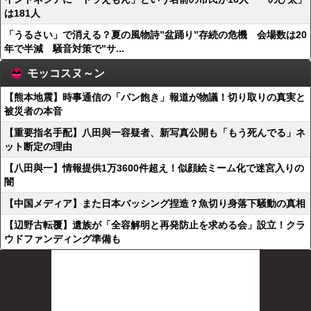
は181人
「うるさい」で消える？夏の風物詩”盆踊り”存続の危機 会場数は20
年で半減 騒音対策で”サ...
モッコスヌ～ン
【熊本地震】時事通信の「パン飽き」報道が物議！切り取りの真実と
被災者の本音
【重要指名手配】八田與一容疑者、新写真公開も「もう死んでる」ネ
ット断定の理由
【八田與一】情報提供1万3600件超え！似顔絵ミーム化で迷宮入りの
闇
【中国メディア】また日本バッシング捏造？魚切り身落下騒動の真相
【辺野古転覆】遺族が「全容解明と再発防止を求める会」設立！クラ
ウドファンディング準備も