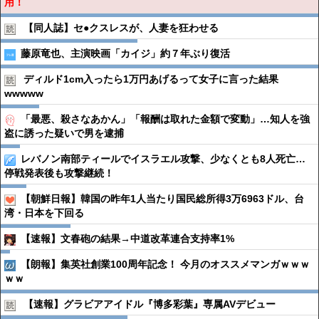
用！
【同人誌】セ●︎クスレスが、人妻を狂わせる
藤原竜也、主演映画「カイジ」約７年ぶり復活
ディルド1cm入ったら1万円あげるって女子に言った結果
wwwww
「最悪、殺さなあかん」「報酬は取れた金額で変動」…知人を強
盗に誘った疑いで男を逮捕
レバノン南部ティールでイスラエル攻撃、少なくとも8人死亡…
停戦発表後も攻撃継続！
【朝鮮日報】韓国の昨年1人当たり国民総所得3万6963ドル、台
湾・日本を下回る
【速報】文春砲の結果→中道改革連合支持率1%
【朗報】集英社創業100周年記念！ 今月のオススメマンガｗｗｗ
ｗｗ
【速報】グラビアアイドル『博多彩葉』専属AVデビュー