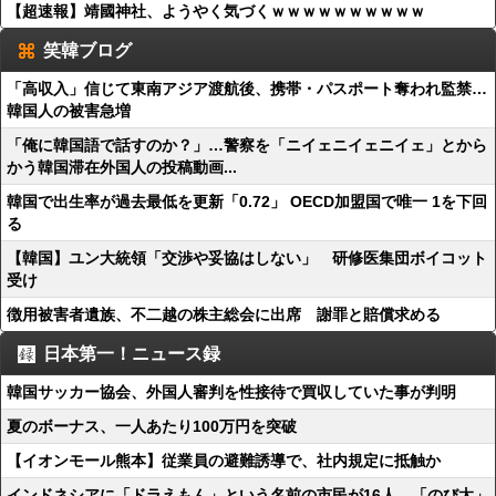
【超速報】靖國神社、ようやく気づくｗｗｗｗｗｗｗｗｗｗ
笑韓ブログ
「高収入」信じて東南アジア渡航後、携帯・パスポート奪われ監禁…
韓国人の被害急増
「俺に韓国語で話すのか？」…警察を「ニイェニイェニイェ」とから
かう韓国滞在外国人の投稿動画...
韓国で出生率が過去最低を更新「0.72」 OECD加盟国で唯一 1を下回
る
【韓国】ユン大統領「交渉や妥協はしない」 研修医集団ボイコット
受け
徴用被害者遺族、不二越の株主総会に出席 謝罪と賠償求める
日本第一！ニュース録
韓国サッカー協会、外国人審判を性接待で買収していた事が判明
夏のボーナス、一人あたり100万円を突破
【イオンモール熊本】従業員の避難誘導で、社内規定に抵触か
インドネシアに「ドラえもん」という名前の市民が16人 「のび太」