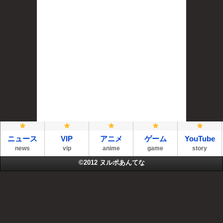
ニュース
VIP
アニメ
ゲーム
YouTube
news
vip
anime
game
story
©2012
ヌルポあんてな