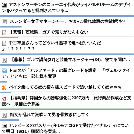
アストンマーチンのニューエイ代表がライバルF1チームのデザイ
ンをパクってると批判されている...
スレンダー女子マネージャー、おま●︎こ挿れ放題の性欲解消ペ
【悲報】茨城県、ガチで売りがなんもない
中古車屋さんってどういう基準で選べばいいんだ
よ！？？！！？？
【悲報】ゴルフ講師(37)と芸能マネージャー(34)、寝てる間に…
トヨタが「アルファード」の新グレードを設定 「ヴェルファイ
ア」とともに一部仕様も変更
バイク乗ってる奴の横を猛スピードで追い越してく奴ｗｗｗ
【福島県】韓国からの誘客強化に2397万円 旅行商品作成など支
援へ 県補正予算案
痴女が乱れて潮吹いて男を骨抜きにしてく
アルピーヌのガスリーがF1モナコGPで受けたペナルティについ
て明日（6/11）聴聞会を実施...