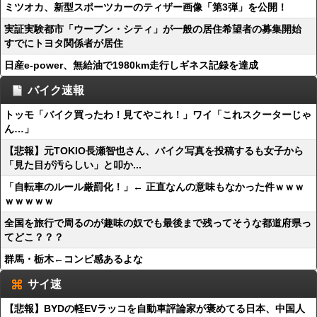
ミツオカ、新型スポーツカーのティザー画像「第3弾」を公開！
実証実験都市「ウーブン・シティ」が一般の居住希望者の募集開始
すでにトヨタ関係者が居住
日産e-power、無給油で1980km走行しギネス記録を達成
バイク速報
トッモ「バイク買ったわ！見てやこれ！」ワイ「これスクーターじゃ
ん…」
【悲報】元TOKIO長瀬智也さん、バイク写真を投稿するも女子から
「見た目が汚らしい」と叩か...
「自転車のルール厳罰化！」← 正直なんの意味もなかった件ｗｗｗ
ｗｗｗｗｗ
全国を旅行で周るのが趣味の奴でも最後まで残ってそうな都道府県っ
てどこ？？？
群馬・栃木←コンビ感あるよな
サイ速
【悲報】BYDの軽EVラッコを自動車評論家が褒めてる日本、中国人