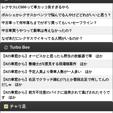
レクサスLC500って車カッコ良すぎるやろ
ポルシェかレクサスかベンツで悩んでるんやけどどれがいいと思う？
中古車って何年落ちまでがギリ買ってもいいセーフライン？
中古車買うやつって新車は考えなかったの？
なぜ未だにレクサスでイキってる人間がいるのか？
Turbo Bee
【Xの車窓から】オービスかと思ったら野生の炊飯器で草 ほか
【Xの車窓から】整備士が2度見する現場猫案件 ほか
【Xの車窓から】予定人員より乗車人数が一人多い ほか
【Xの車窓から】右足でクラッチ踏む(!?)とか普段左足で何してんの
だしw ほか
【Xの車窓から】前方不注意のバイクに追突されて逃げされたそうで
す ほか
チャリ足