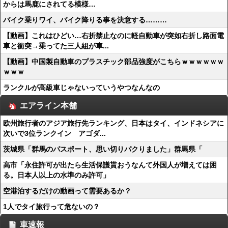
からは馬鹿にされてる模様…
バイク乗りワイ、バイク降りる事を決意する………
【動画】これはひどい…右折禁止なのに軽自動車が突如右折し路面電
車と衝突→乗ってた三人組が車...
【動画】中国製自動車のプラスチック部品強度がこちらｗｗｗｗｗｗ
ｗｗｗ
ランクルが高級車じゃないっていうやつなんなの
エアライン本舗
欧州旅行者のアジア旅行先ランキング、日本はタイ、インドネシアに
次いで3位ランクイン アゴダ...
茨城県「群馬のパスポート、思い切りパクりました」群馬県「
高市「永住許可が出たら生活保護貰おうなんて外国人が増えては困
る。日本人以上の水準のみ許可」
空港泊するだけの動画って需要あるか？
1人でタイ旅行って危ないの？
車速報