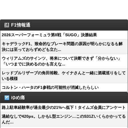
F1情報通
2026スーパーフォーミュラ第8戦「SUGO」決勝結果
キャデラックF1、致命的なブレーキ問題の原因が明らかになるも解
決には至っておらずめども立た...
ウィリアムズのサインツ、将来について決断できず「分からない」
「いつまでに決めるのかも言えな...
レッドブルリザーブの角田裕毅、ケイナさんと一緒に酒蔵巡りをして
いる模様
コルトン・ハータのF1参戦の可能性が消滅したらしい
ゆめ痛
路上駐車経験率が過去最少の21%へ低下！タイムズ会員にアンケート
過給なしで420ps。しかもL型エンジン…このS31Zいくらかかってる
んだ…