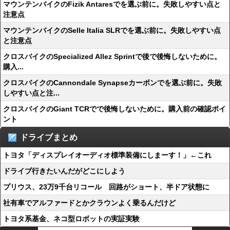
マウンテンバイクのFizik Antaresでを選ぶ前に。失敗しやすい点と
注意点
マウンテンバイクのSelle Italia SLRでを選ぶ前に。失敗しやすい点
と注意点
クロスバイクのSpecialized Allez Sprintで後で後悔しないために。
購入...
クロスバイクのCannondale Synapseカーボンでを選ぶ前に。失敗
しやすい点と注...
クロスバイクのGiant TCRでで後悔しないために。購入前の確認ポイ
ント
ドライブまとめ
トヨタ「ディスプレイオーディオ標準装備にしまーす！」←これ
ドライブ行きたいんだがどこにしよう
プリウス、23万9千台リコール 回路がショート、半ドア状態に
社有車でアルファードとかクラウンよく乗るんだけど
トヨタ系基金、ネコ型ロボットの実証実験