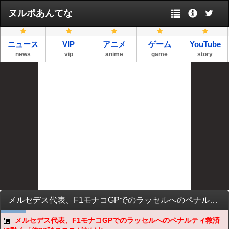
ヌルポあんてな
ニュース
VIP
アニメ
ゲーム
YouTube
news
vip
anime
game
story
メルセデス代表、F1モナコGPでのラッセルへのペナルティ救済に動く「約20秒のロスがなければ3位か4位」
メルセデス代表、F1モナコGPでのラッセルへのペナルティ救済