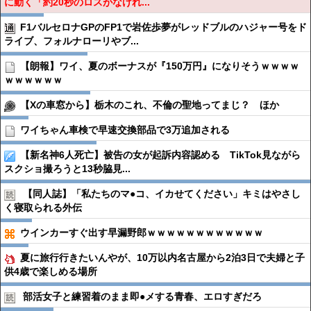
に動く「約20秒のロスがなけれ...
F1バルセロナGPのFP1で岩佐歩夢がレッドブルのハジャー号をド
ライブ、フォルナローリやブ...
【朗報】ワイ、夏のボーナスが『150万円』になりそうｗｗｗｗ
ｗｗｗｗｗｗ
【Xの車窓から】栃木のこれ、不倫の聖地ってまじ？ ほか
ワイちゃん車検で早速交換部品で3万追加される
【新名神6人死亡】被告の女が起訴内容認める TikTok見ながら
スクショ撮ろうと13秒脇見...
【同人誌】「私たちのマ●︎コ、イカせてください」キミはやさし
く寝取られる外伝
ウインカーすぐ出す早漏野郎ｗｗｗｗｗｗｗｗｗｗｗｗ
夏に旅行行きたいんやが、10万以内名古屋から2泊3日で夫婦と子
供4歳で楽しめる場所
部活女子と練習着のまま即●︎メする青春、エロすぎだろ