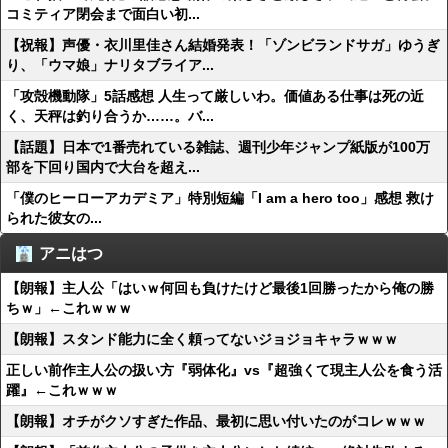
コミティア閉会まで面白い初...
【祝報】声優・衣川里佳さん結婚発表！「ゾンビランドサガ」ゆうぎ
り、「ウマ娘」ナリタブライア...
「攻殻機動隊」5話感想 人生って厳しいわ。価値ある仕事は死の近
く、天秤は釣り合うか……。バ...
【話題】日本で1番売れている雑誌、週刊少年ジャンプ紙版が100万
部を下回り国内で大台を超え...
「僕のヒーローアカデミア」特別短編「I am a hero too」感想 救け
られた彼女の...
アニはつ
【朗報】主人公「はいｗ何回も負けたけど最後1回勝ったから俺の勝
ちｗ」←これｗｗｗ
【朗報】スタンド能力に全く頼ってないジョジョキャラｗｗｗ
正しい前作主人公の扱い方『弱体化』vs『超強くて現主人公を食う活
躍』←これｗｗｗ
【朗報】オチがクソすぎた作品、最初に思い付いたのがコレｗｗｗ