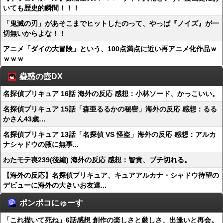
いても歴史的瞬間！！！
「鬼滅の刃」があそこまでヒットしたのって、やっぱ『ノイズ』が一
切無いからよな！！
アニメ「ダイの大冒険」という、100点満点に近い再アニメ化作品ｗ
ｗｗｗ
蠱惑の壺DX
名探偵プリキュア 16話 海外の反応 感想：小林ソード、かっこいい。
名探偵プリキュア 15話「森亜るるかの秘密」海外の反応 感想：るる
かさん43歳…
名探偵プリキュア 13話「名探偵 VS 怪盗」海外の反応 感想：アルカ
ナシャドウの腋に無事...
わたモテ喪239(後編) 海外の反応 感想：智貴、ブチ切れる。
【海外の反応】名探偵プリキュア、キュアアルカナ・シャドウ待望の
デビューに海外の大きいお友達...
ポンポコにゅーす
「これ描いて死ね」6話感想 創作の楽しさと厳しさ、出逢いと再会。