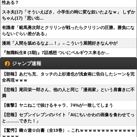
性ある？
スネ夫(17)「そういえばさ、小学生の時に変な奴いたよなｗ」 しずか
ちゃん(17)「思い出...
有識者「範馬勇次郎とクリリンが戦ったらクリリンの圧勝。勝負にな
らないぐらい差がある」
漫画「人間を舐めるなよ…！」←こういう展開好きなんやが
『無職転生Ⅲ (3期)』7話感想 ついにペルギウス来るか…
ジャンプ速報
【朗報】あだち充、タッチの上杉達也が浅倉南に告白したシーンを完
全再現ｗｗｗ
【悲報】尾田栄一郎さん、他の人と同じ「漫画家」という肩書きに不
満
【衝撃】ヤニねこで抜けるキャラ、74%が一致してしまう
【悲報】セブンイレブンのバイト「AIにちいかわの画像を食わせてっ
と………できた！」
【驚愕】幽☆遊☆白書（全19巻）←これｗｗｗｗｗｗｗｗｗｗｗｗｗ
ｗｗｗｗ