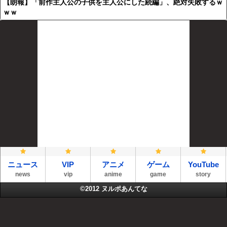
【朗報】「前作主人公の子供を主人公にした続編」、絶対失敗するｗ
ｗｗ
ニュース
VIP
アニメ
ゲーム
YouTube
news
vip
anime
game
story
©2012
ヌルポあんてな