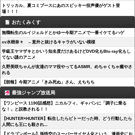
トリッカル、夏コミブースにあのスピッキー役声優がゲスト登
場！！！
おたくみくす
無職転生のルイジェルドとかゆー今期アニメで一番イケてるハゲ
cv水樹奈々 ←意外と抜けるキャラがいない模様
学級王ヤマザキとかいう知名度だけあるけどDVD化もBlu-ray化もし
てない謎のアニメ
久野美咲ちゃんが友達のママ役やってるASMR、めちゃくちゃ癒やさ
れる
【朗報】今期アニメ「きみ死ぬ」さん、えちちち
最強ジャンプ放送局
【ワンピース 1190話感想】ニカルフィ、ギャバンに「調子に乗る
な！」と説教される！！
【HUNTER×HUNTER】転生したらピトーだった時、どう行動したら
人間にも王にも殺され...
【ドラゴンボール】孫悟空のスーパーサイヤ人化という、漫画史にお