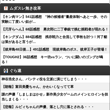
ムダスレ無き改革
【キン肉マン】541話感想 ”神の候補者”量産体制へあと一歩、その
実験に丁度いい奴が…
【刃牙らへん】68話感想 勇次郎に二丁拳銃で挑む挑戦者が現れる！
【キングダム】884話感想 残存戦力と合流して李牧を討つ！河了貂
は策があると言うが…
【彼岸島48日後…】491話感想 現彼岸島のボス、彼岸王子が登場！
【TOUGH2】36話感想 キー坊vsラン、ついに闘いのゴングが鳴
る！
ぐら速
神谷浩史さん、パンティ役を立派に演じてしまう・・・
【朗報】富田美憂ちゃん、かわいくなってて草
謎の声優「しましまはかせ」新作美少女ゲームのメインヒロインを担
当しまくる・・・
【悲報】ルビィちゃんの声優、落とし穴に落とされる・・・