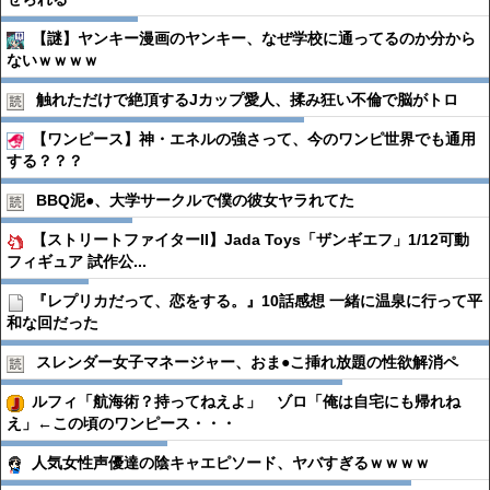
【謎】ヤンキー漫画のヤンキー、なぜ学校に通ってるのか分から
ないｗｗｗｗ
触れただけで絶頂するJカップ愛人、揉み狂い不倫で脳がトロ
【ワンピース】神・エネルの強さって、今のワンピ世界でも通用
する？？？
BBQ泥●︎、大学サークルで僕の彼女ヤラれてた
【ストリートファイターII】Jada Toys「ザンギエフ」1/12可動
フィギュア 試作公...
『レプリカだって、恋をする。』10話感想 一緒に温泉に行って平
和な回だった
スレンダー女子マネージャー、おま●︎こ挿れ放題の性欲解消ペ
ルフィ「航海術？持ってねえよ」 ゾロ「俺は自宅にも帰れね
え」←この頃のワンピース・・・
人気女性声優達の陰キャエピソード、ヤバすぎるｗｗｗｗ