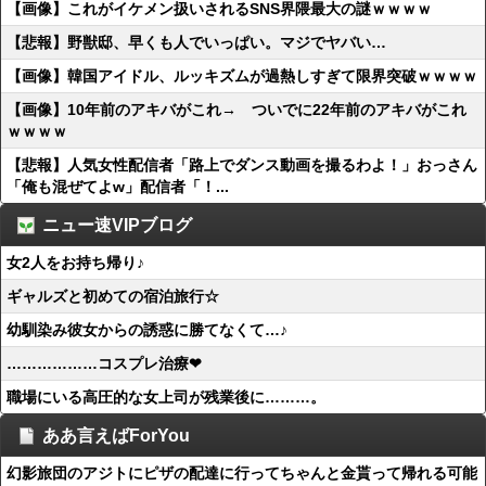
【画像】これがイケメン扱いされるSNS界隈最大の謎ｗｗｗｗ
【悲報】野獣邸、早くも人でいっぱい。マジでヤバい…
【画像】韓国アイドル、ルッキズムが過熱しすぎて限界突破ｗｗｗｗ
【画像】10年前のアキバがこれ→ ついでに22年前のアキバがこれ
ｗｗｗｗ
【悲報】人気女性配信者「路上でダンス動画を撮るわよ！」おっさん
「俺も混ぜてよw」配信者「！...
ニュー速VIPブログ
女2人をお持ち帰り♪
ギャルズと初めての宿泊旅行☆
幼馴染み彼女からの誘惑に勝てなくて…♪
………………コスプレ治療❤
職場にいる高圧的な女上司が残業後に………。
ああ言えばForYou
幻影旅団のアジトにピザの配達に行ってちゃんと金貰って帰れる可能