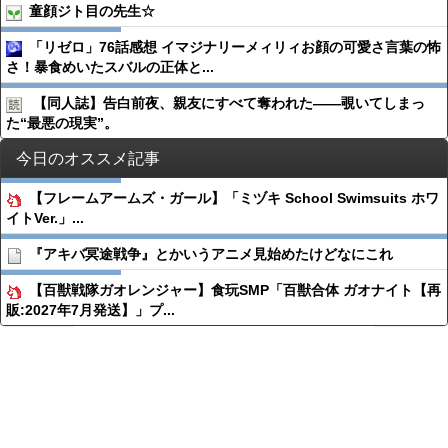
童顔ジト目の先生☆
「リゼロ」76話感想 イマジナリーメィリィお顔の可愛さ言葉の怖
さ！暴食めいたスバルの正体と...
【同人誌】告白前夜、親友にすべて奪われた――覗いてしまっ
た“最悪の現実”。
今日のオススメ記事
【フレームアームズ・ガール】「ミヅキ School Swimsuits ホワ
イトVer.」...
『アキバ冥途戦争』とかいうアニメ見始めたけどなにこれ
【百獣戦隊ガオレンジャー】食玩SMP「百獣合体 ガオナイト【再
販:2027年7月発送】」プ...