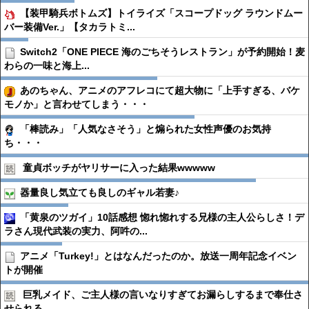
【装甲騎兵ボトムズ】トイライズ「スコープドッグ ラウンドムー
バー装備Ver.」【タカラトミ...
Switch2「ONE PIECE 海のごちそうレストラン」が予約開始！麦
わらの一味と海上...
あのちゃん、アニメのアフレコにて超大物に「上手すぎる、バケ
モノか」と言わせてしまう・・・
「棒読み」「人気なさそう」と煽られた女性声優のお気持
ち・・・
童貞ボッチがヤリサーに入った結果wwwww
器量良し気立ても良しのギャル若妻♪
「黄泉のツガイ」10話感想 惚れ惚れする兄様の主人公らしさ！デ
ラさん現代武装の実力、阿吽の...
アニメ「Turkey!」とはなんだったのか。放送一周年記念イベン
トが開催
巨乳メイド、ご主人様の言いなりすぎてお漏らしするまで奉仕さ
せられる