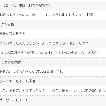
ンプルに言うね。中国は日本の敵です』
る話ある？」ののは「無い」「ミスったら消すし大丈夫」【酒】
スクショ集
→無難な答え教えろ
ブにハマったんだけどこの二人ってどれくらい凄かったの？
チュウの口調を見て)同期にもいますから！本物の令嬢…らしき人が」
くる密かな関係
るのかよくわからないVTuber集団←これ
なのにヤっちまった不倫
たことある方、どうでしたか？」「何卒、情報もしくはお前の苗字を下
係になってしまった