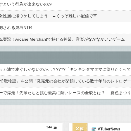
すという行為が出来ないのか
女性層に爆ウケしてしまう！←くっそ難しい配信で草
廻される屈辱NTR
況！Arcane Merchantで魅せる神業、音楽がなかなかいいゲーム
344
2
VTuberNews