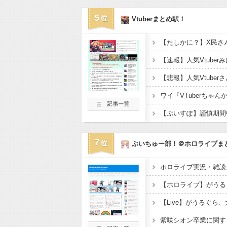
5
Vtuberまとめ駅！
7
ぶいちゅー部！＠ホロライブま
ホロライブ実況・雑談ス
【ホロライブ】がうる
【Live】がうるぐら
紫咲シオン卒業に関す