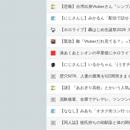
【悲報】台湾出身Vtuberさん『シ
【にじさんじ】みかるん「配信で話せ
【ホロライブ】轟はじめ生誕祭2026 
【緊急】敵『Vtuberだれ見てる？』
湊あくあとシオンの卒業後にホロライ
【にじさんじ】いるかちゃん「(うす
壁穴NTR、人妻の膣奥を5日間突きま
【謎】『あおぎり高校』とかいう人気あ
泥酔後輩、全裸でデレデレ、ツンツン
【ななし】みあち「オタク街コン行っ
【同人誌】彼氏持ちの幼馴染と体の関