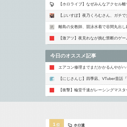
【ホロライブ】なぜみんなアクセル離
【ぶいすぽ】夜乃くろむさん、ガチで
離島の女教師、競泳水着で谷間丸出し
【激アツ】夜見れなが挑む禁断のゲーム実
今日のオススメ記事
1
ホロ速