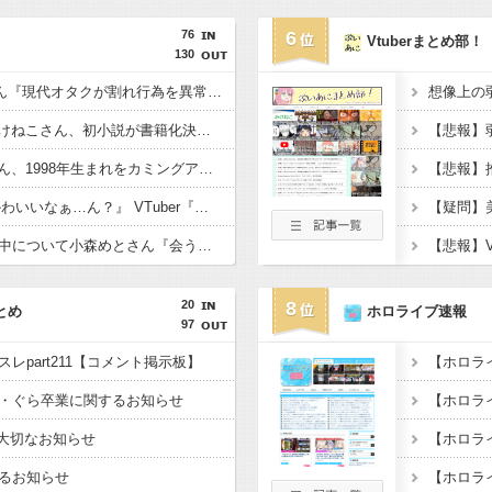
76
6
Vtuberまとめ部！
130
【たしかに？】X民さん『現代オタクが割れ行為を異常に叩く理由、ソシャゲとVTuberしか追ってない"一般人"だからです』
【速報】人気Vtuberみけねこさん、初小説が書籍化決定してしまうwwwww←み！さんなんでもやるなあ
【悲報】人気Vtuberさん、1998年生まれをカミングアウトwwwww
ワイ『VTuberちゃんかわいいなぁ…ん？』 VTuber『（2000年代のアニメやバラエティを語り出す）』
【ぶいすぽ】謹慎期間中について小森めとさん『会うこともないし話すこともない』
20
8
とめ
ホロライブ速報
97
レpart211【コメント掲示板】
・ぐら卒業に関するお知らせ
、大切なお知らせ
るお知らせ