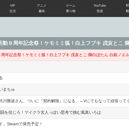
VIP
アニメ
ゲーム
YouTube
野
生活
趣味
乗り物
投資
翻
活動８周年記念祭！ケモミミ狐！白上フブキ 戌亥とこ 獅
周年記念祭！ケモミミ狐！白上フブキ 戌亥とこ 獅白ぼたん 白銀ノエ
る
いまちゅ
渋川難波さん、ついに『契約解除』になる…←Vにでもなって頑張って
】戦闘を信じろ！マイクラ玄人っぽい思考で挑む風真いろは
ド」Steamで発売予定！