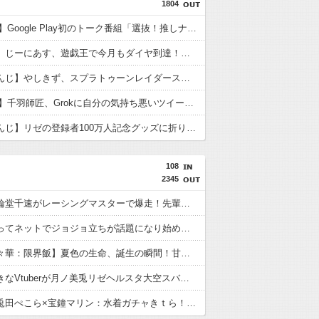
1804
【VTuber】Google Play初のトーク番組「選抜！推しナイン発表会」発表へ！8名が推しキャラクターの魅力を語り合う【8/6(木)18:00】
【ななし】じーにあす、遊戯王で今月もダイヤ到達！『先生もう笑うしかなくなっとりますやん』『とんでもないバケモンを産み出してしまった』
【にじさんじ】やしきず、スプラトゥーンレイダース本編そっちのけで極悪ミニゲームを極めようとする
【VTuber】千羽師匠、Grokに自分の気持ち悪いツイート聞くやつやってるのかなって思ったら相手鴨神やんけ
【にじさんじ】リゼの登録者100万人記念グッズに折りたたみ傘『傘で草』『晴れてても雨降りそう』
108
2345
【衝撃】輪堂千速がレーシングマスターで爆走！先輩たちと挑む最高に熱いレースの全貌とは？ 「夏色まつり 姫森ルーナ 雪花ラミィ 」
ジョジョってネットでジョジョ立ちが話題になり始めた2000年代初頭くらいから急にすげえ人気作品扱いになったよな
【一条莉々華：限界飯】夏色の生命、誕生の瞬間！甘々なホットケーキ
ボイの好きなVtuberが月ノ美兎リゼヘルスタ大空スバルなんだけどどんなイメージ？
【画像】兎田ぺこら×宝鐘マリン：水着ガチャきｔら！水着コンプリートできるのはぺこマリどっちだ！ぺこ！