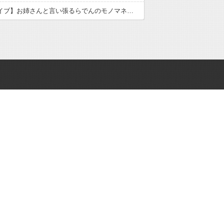
【ホロライブ】お姉さんと言い張るらでんのモノマネが似てるラプ様