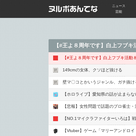
ニュース
芸能
【#王よ８周年です】白上フブキ
【#王よ８周年です】白上フブキ活動８
149cmの女体、クソほど抜ける
壁マ〇コとかいうジャンル、ガチ抜け
【ホロライブ】愛知県の話が止まらな
【悲報】女性問題で話題のプロ雀士・
【NO.1マイクラファイターいろは
【Vtuber】ゲーム「マリーアンドロイ