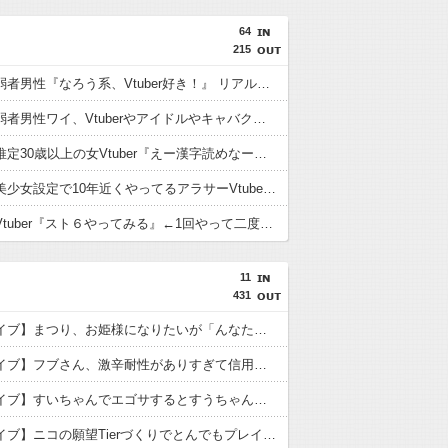
64
215
想像上の弱者男性『なろう系、Vtuber好き！』 リアル弱者男性『哲学、古典文学、世界史。(ﾒｶﾞﾈｸｲ)』
【悲報】弱者男性ワイ、Vtuberやアイドルやキャバクラに金を使いまくる奴が理解できない…
【悲報】推定30歳以上の女Vtuber『えー漢字読めなーいわかんなーい』 キッズリスナー『！？』
【疑問】美少女設定で10年近くやってるアラサーVtuberとか痛いとしか思えないんだが興奮するもんなの？
【悲報】Vtuber『スト６やってみる』←1回やって二度とやらないパターン多すぎだろｗｗｗｗ
11
431
【ホロライブ】まつり、お姫様になりたいが「んなたんには勝てねえなと思ってw」
【ホロライブ】フブさん、激辛耐性がありすぎて信用が全く無く妖怪扱いさらてしまうｗ
【ホロライブ】すいちゃんでエゴサするとすうちゃんも一緒に出てくるのでなんの配信をしているか詳しいすいちゃん
【ホロライブ】ニコの願望Tierづくりでとんでもプレイに付き合わされるおかゆんw