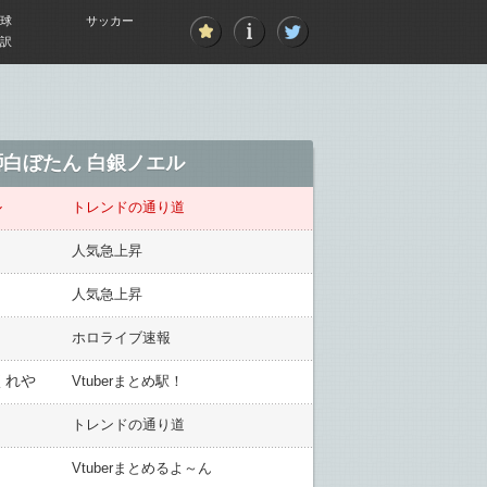
球
サッカー
訳
白ぼたん 白銀ノエル
ル
トレンドの通り道
人気急上昇
人気急上昇
ホロライブ速報
くれや
Vtuberまとめ駅！
トレンドの通り道
Vtuberまとめるよ～ん