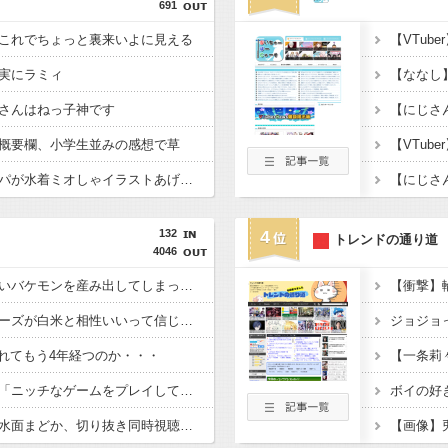
691
これでちょっと裏来いよに見える
実にラミィ
さんはねっ子神です
概要欄、小学生並みの感想で草
【ホロライブ】泉パッパが水着ミオしゃイラストあげとる
132
4
トレンドの通り道
4046
【ななし】とんでもないバケモンを産み出してしまったようやね…
【にじさんじ】マヨネーズが白米と相性いいって信じ難いんだがマジ？
生まれてもう4年経つのか・・・
【にじさんじ】エナー「ニッチなゲームをプレイして配信したい……」
【あらなみマイクラ】水面まどか、切り抜き同時視聴！マネージャーがこれ同時視聴しましょう！ってやってんの草