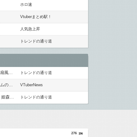
ホロ速
Vtuberまとめ駅！
人気急上昇
トレンドの通り道
エアコン修理までまだかかるんやがハッカ油で凌ぐしかないのか…？????「キンキンタマタマに塗りたくって扇風機に当たれば冷える」
トレンドの通り道
【にじさんじ】四季凪、VTuber昔話『竹取物語』を公開「発売元の会社が閉鎖している数十年前のレトロゲームの配信許諾を持ってきてください」
VTuberNews
【衝撃】輪堂千速がレーシングマスターで爆走！先輩たちと挑む最高に熱いレースの全貌とは？ 「夏色まつり 姫森ルーナ 雪花ラミィ 」
トレンドの通り道
276