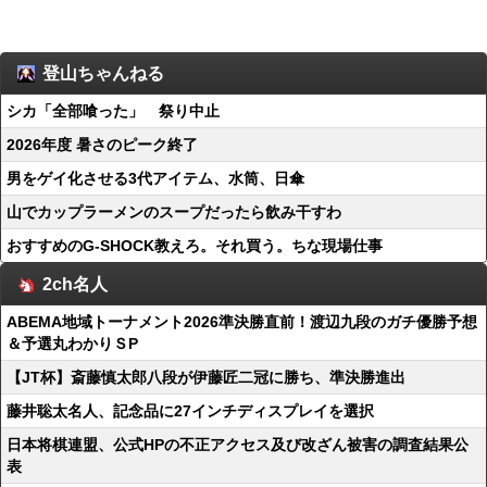
登山ちゃんねる
シカ「全部喰った」 祭り中止
2026年度 暑さのピーク終了
男をゲイ化させる3代アイテム、水筒、日傘
山でカップラーメンのスープだったら飲み干すわ
おすすめのG-SHOCK教えろ。それ買う。ちな現場仕事
2ch名人
ABEMA地域トーナメント2026準決勝直前！渡辺九段のガチ優勝予想
＆予選丸わかりＳP
【JT杯】斎藤慎太郎八段が伊藤匠二冠に勝ち、準決勝進出
藤井聡太名人、記念品に27インチディスプレイを選択
日本将棋連盟、公式HPの不正アクセス及び改ざん被害の調査結果公
表