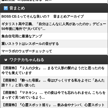
音まとめ
BOSS CE-1ってそんな良いの？ 音まとめアーカイブ
ギタリスト高中正義、「自分はこんなに人気があったのか」デビュー
50年後に海外で“大バズり”...
集合住宅用に最適なアンプ
重いストラトはレスポールの音がする
マーラボのウェザーチェックって
ワクテカちゃんねる
【洒落怖】『２人の少女』 … まるで人形の髪のようだと思ったのを
今でも覚えています
【洒落怖】『酔った母親』 … 母はびっくりする私をよそに「あんた
誰？！」と言い放った
【洒落怖】『マネキン』 … その姿は今でも忘れられません こちらを
まっすぐ見つめているよう...
【洒落怖】『心霊スポット巡り』 … 飲み会やナンパ、心霊スポット