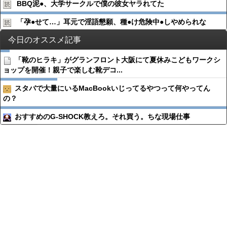
BBQ泥●︎、大学サークルで僕の彼女ヤラれてた
「孕●︎せて…」耳元で淫語懇願、種●︎け危険中●︎しやめられな
今日のオススメ記事
「靴のヒラキ」がグランフロント大阪にて夏休みこどもワークシ
ョップを開催！親子で楽しむ靴デコ...
スタバで大量にいるMacBookいじってるやつって何やってん
の？
おすすめのG-SHOCK教えろ。それ買う。ちな現場仕事