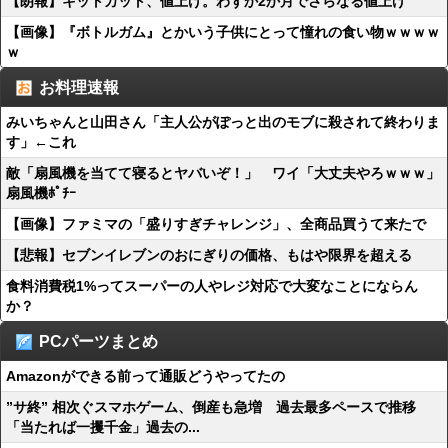
【朗報】キットカット、値上げ。わずか2か月でさらなる値上げ
【画像】『ボトルガム』とかいう子供にとって憧れの食い物ｗｗｗｗ
ｗ
お料理速報
みいちゃんと山田さん「主人公がぽっと出のモブに殺されて終わりま
す」←これ
敵「扇風機を当てて寝るとヤバいぞ！」 ワイ「大丈夫やろｗｗｗ」
扇風機ﾎﾟﾁｰ
【画像】ファミマの「盛りすぎチャレンジ」、全商品買うて来たで
【悲報】セブンイレブンのおにぎりの価格、もはや限界を超える
食料消費税1%ってスーパーの人やレジ対応で大変なことにならん
か？
PCパーツまとめ
Amazonができる前って通販どうやってたの
”サ終” 相次ぐスマホゲーム、倒産も急増 過去最多ペースで推移
「当たれば一攫千金」過去の...