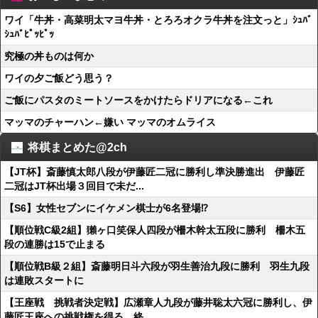
ワイ「牛丼・高菜明太マヨ牛丼・とろろオクラ牛丼を注文っと」ｼｭﾊﾞ
ｼｭﾊﾞﾋﾟｯﾋﾟｯ
究極の丼ものは何か
ワイの夕ご飯どう思う？
ご飯にパスタのミートソースをかけたらドリアになる←これ
マッマのチャーハン←嫌い マッマのオムライス
将棋まとめた@2ch
【JT杯】斎藤慎太郎八段が伊藤匠二冠に勝利し準決勝進出 伊藤匠
二冠はJT杯出場３回目で未だ...
【S6】女性セブンにイケメン棋士が6名登場⁉
【順位戦C級2組】獺ヶ口笑保人四段が柵木幹太五段に勝利 柵木五
段の連勝は15で止まる
【順位戦B級２組】斎藤明日斗六段が羽生善治九段に勝利 羽生九段
は連敗スタートに
【王座戦 挑戦者決定戦】広瀬章人九段が藤井聡太六冠に勝利し、伊
藤匠王座への挑戦権を得る 終...