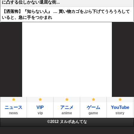
に凸する位しかない退屈な街...
【洒落怖】『知らない人』 … 買い物カゴをぶら下げてうろうろして
いると、急に手をつかまれ
ニュース
VIP
アニメ
ゲーム
YouTube
news
vip
anime
game
story
©2012
ヌルポあんてな