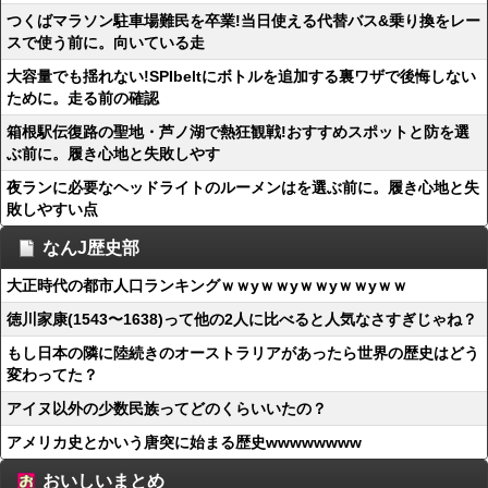
つくばマラソン駐車場難民を卒業!当日使える代替バス&乗り換をレー
スで使う前に。向いている走
大容量でも揺れない!SPIbeltにボトルを追加する裏ワザで後悔しない
ために。走る前の確認
箱根駅伝復路の聖地・芦ノ湖で熱狂観戦!おすすめスポットと防を選
ぶ前に。履き心地と失敗しやす
夜ランに必要なヘッドライトのルーメンはを選ぶ前に。履き心地と失
敗しやすい点
なんJ歴史部
大正時代の都市人口ランキングｗｗyｗｗyｗｗyｗｗyｗｗ
徳川家康(1543〜1638)って他の2人に比べると人気なさすぎじゃね？
もし日本の隣に陸続きのオーストラリアがあったら世界の歴史はどう
変わってた？
アイヌ以外の少数民族ってどのくらいいたの？
アメリカ史とかいう唐突に始まる歴史wwwwwwww
おいしいまとめ