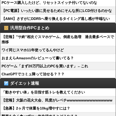
PCケース購入したけど、リセットスイッチ付いてないのな
【PC電源】いったい誰に見せるためにそんな所にLCD付けるのかな
【AM4】さすがにDDR5へ乗り換えるタイミング逃し感が半端ない
汎用型自作PCまとめ
【悲報】”サ終”相次ぐスマホゲーム、倒産も急増 過去最多ペースで
推移
ワイ同じスマホ11年使ってるんやけど
おまえらAmazonのレビューって書いてる？
PCゲーム「まず20万円以上のPCを買います」←これ
ChatGPTでコミュ障って治せる？？？
ダイエット速報
「動きやすい体」を目指す筋トレを教えてください
【悲報】大阪の花火大会、民度がレベチwwwwwwwwwwwwwwww
【急募】2ヶ月で体重を10kg増やすには？