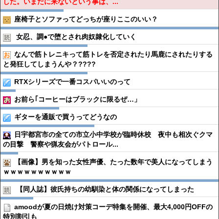
した。いまだに来ないという事は、...
座椅子とソファってどっちが座りここのいい？
女忍、調●︎で堕とされ肉奴隷化していく
なんで筋トレニキって筋トレを否定されたり馬鹿にされたりする
と発狂してしまうんや？????
RTXシリーズで一番コスパいいのって
お前ら｢コーヒーはブラックに限るぜ…」
ギターを通販で買うってどうなの
日宇都宮市の全ての市立小中学校が臨時休校 夜中も相次ぐクマ
の目撃 警察や猟友会がパトロール...
【画像】男を知った女性声優、たった数年で美人になってしまう
ｗｗｗｗｗｗｗｗｗｗ
【同人誌】彼氏持ちの幼馴染と体の関係になってしまった
amoodが夏の日焼け対策コーデ特集を開催、最大4,000円OFFの
特別割引も