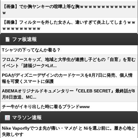
【画像】でか胸ヤンキーの喧嘩上等な胸ｗｗｗｗｗｗｗｗｗｗｗｗｗ
ｗ
【画像】フィルターを外した女さん、違いすぎて炎上してしまうｗｗ
ｗｗｗｗｗｗｗｗｗ
ファ板速報
Tシャツの下ってなんか着る？
フロムアースキッズ、地域と大学生が連携し子どもの「自育」を育む
イベント「諸福ジーク×Lif...
PGAがディズニーデザインのカードケースを8月7日に発売、個人情
報を可愛くスマートに保護
ABEMAオリジナルドキュメンタリー『CELEB SECRET』最終話が8
月8日放送、MC...
チー牛がイキり出した時に着るブランドwww
マラソン速報
Nike Vaporflyでつま先が痛い・マメが と Niを選ぶ前に。履き心地と
失敗しやす