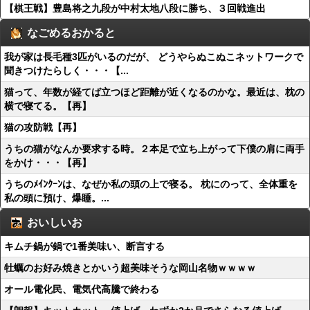
【棋王戦】豊島将之九段が中村太地八段に勝ち、３回戦進出
なごめるおかると
我が家は長毛種3匹がいるのだが、 どうやらぬこぬこネットワークで
聞きつけたらしく・・・【...
猫って、年数が経てば立つほど距離が近くなるのかな。最近は、枕の
横で寝てる。【再】
猫の攻防戦【再】
うちの猫がなんか要求する時。２本足で立ち上がって下僕の肩に両手
をかけ・・・【再】
うちのﾒｲﾝｸｰﾝは、なぜか私の頭の上で寝る。 枕にのって、全体重を
私の頭に預け、爆睡。...
おいしいお
キムチ鍋が鍋で1番美味い、断言する
牡蠣のお好み焼きとかいう超美味そうな岡山名物ｗｗｗｗ
オール電化民、電気代高騰で終わる