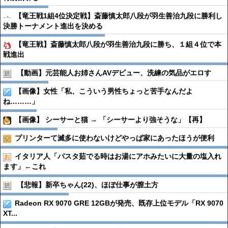
【竜王戦1組4位決定戦】斎藤慎太郎八段が羽生善治九段に勝利し
決勝トーナメント進出を決める
【竜王戦】斎藤慎太郎八段が羽生善治九段に勝ち、１組４位で本
戦進出
【動画】元芸能人お姉さんAVデビュー、洗練の気品がエロす
【画像】女性「私、こういう男性ちょっと苦手なんだよ
ね………」
【画像】 シーサーと猫 → 「シーサーより強そうな」【再】
プリンターて滅多に使わないけどやっぱ家にあったほうが便利
イタリア人「パスタ茹でる時はお湯にアホみたいに大量の塩入れ
ます」←これ
【悲報】新卒ちゃん(22)、ほぼ仕事が膣土方
Radeon RX 9070 GRE 12GBが発売、既存上位モデル「RX 9070
XT...