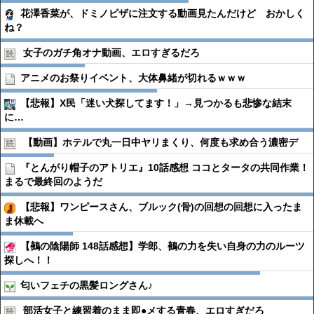
花澤香菜が、ドミノピザに注文する動画見たんだけど おかしく
ね？
女子のガチ角オナ動画、エロすぎるだろ
アニメのお祭りイベント、大体鼻緒が切れるｗｗｗ
【悲報】X民「迷い犬探してます！」→見つかるも悲惨な結末
に…
【動画】ホテルで丸一日中ヤリまくり、何度も求め合う濃密デ
『とんがり帽子のアトリエ』10話感想 ココとタータの共同作業！
まるで最終回のようだ
【悲報】ワンピースさん、ブルック(骨)の回想の回想に入ったま
ま休載へ
【鵺の陰陽師 148話感想】学郎、鵺の力を失い自身の力のルーツ
探しへ！！
匂いフェチの黒髪ロングさん♪
部活女子と練習着のまま即●︎メする青春、エロすぎだろ