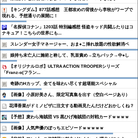
【キングダム】877話感想 王都攻めの背後から李牧がワープで
現れる、予想通りの展開に！
「名探偵コナン」1203話 特別編感想 怪盗キッド共闘ふたりはコ
ナキュア！こちらの世界にも...
スレンダー女子マネージャー、おま●︎こ挿れ放題の性欲解消ペ
娘持ち未亡人に施術と称して、乳首責め→立ちバック→中●︎し
【オリジナルロボ】ULTRA ACTION TROOPERシリーズ
「Franz-α(フラン...
奇跡のHカップ、全てを味わい尽くす超堪能スペシャル
【画像】小原好美さん、限定写真集を出す（空白ページあり）
花澤香菜がドミノピザに注文する動画見たんだけどおかしくね？
【予想】麦わら海賊団 VS 黒ひげ海賊団の対戦カードｗｗｗｗ
【画像】人気声優のぼっちエピソードｗｗｗｗｗ