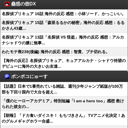
蠱惑の壺DX
名探偵プリキュア 16話 海外の反応 感想：小林ソード、かっこいい。
名探偵プリキュア 15話「森亜るるかの秘密」海外の反応 感想：るる
かさん43歳…
名探偵プリキュア 13話「名探偵 VS 怪盗」海外の反応 感想：アルカ
ナシャドウの腋に無事...
わたモテ喪239(後編) 海外の反応 感想：智貴、ブチ切れる。
【海外の反応】名探偵プリキュア、キュアアルカナ・シャドウ待望の
デビューに海外の大きいお友達...
ポンポコにゅーす
【話題】日本で1番売れている雑誌、週刊少年ジャンプ紙版が100万
部を下回り国内で大台を超え...
「僕のヒーローアカデミア」特別短編「I am a hero too」感想 救け
られた彼女の...
【朗報】「ドカ食いダイスキ！ もちづきさん」 TVアニメ化決定！あ
のグルメギャグホラー合盛...