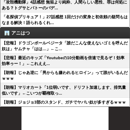
「攻殻機動隊」4話感想 無垢より純粋、人間らしい悪性、罪は何処に
ある？トグサとバトーのバデ...
「名探偵プリキュア！」27話感想 1回だけの変身と初依頼の疑問もは
なまる解決！語られるくれ...
アニはつ
【悲報】ドラゴンボールベジータ「誰だこんな使えないゴミを呼んだ
奴は」ヤムチャ「はは…」←こ...
【悲報】最近のキッズ「Youtubeの10分動画を倍速で見るぞ！効率
効率ゥー！」←これええ...
【朗報】じゃあ逆に「男からも嫌われるヒロイン」って誰がいるんだ
ｗｗｗ
【朗報】マリオカート「1位弱いです、ドリフト加速します、排気量
低いです」←こいつが覇権取っ...
【朗報】ジョジョ3部のスタンド、ガチでヤバい奴が多すぎるｗｗｗ