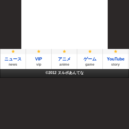
ニュース
VIP
アニメ
ゲーム
YouTube
news
vip
anime
game
story
©2012
ヌルポあんてな