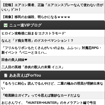
【悲報】エアコン業者、正論「エアコンスプレーなんて使わない方が
いい」ﾄﾞﾝｯ！
【画像】移民のお値段、明らかになるｗｗｗｗ
ニュー速VIPブログ
ヒロイン攻略後に始まる‘エクストラモード’
なんと「ド痴女専用」のドスケベマンション！？
「フリルもリボンもたくさんがいいのよね、ふふっ♪」対魔忍RPG・
新イベント『バニーとヨミハ...
田舎の美人姉妹❤
二人目の英雄「赤炎の獣人の末裔 イニス」
ああ言えばForYou
『るろうに剣心』読んでるんやけど、二重の極みの理屈が理解出来な
い
『暗黒騎士ガイア』って今思えば微妙なカードだよな
おじさんワイ、『HUNTER×HUNTER』のキメラアント編で号泣