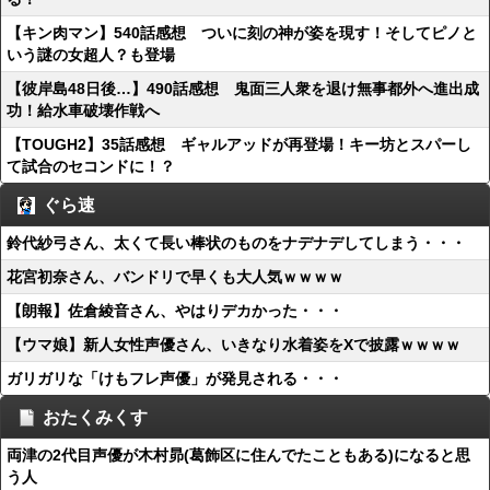
【キン肉マン】540話感想 ついに刻の神が姿を現す！そしてピノと
いう謎の女超人？も登場
【彼岸島48日後…】490話感想 鬼面三人衆を退け無事都外へ進出成
功！給水車破壊作戦へ
【TOUGH2】35話感想 ギャルアッドが再登場！キー坊とスパーし
て試合のセコンドに！？
ぐら速
鈴代紗弓さん、太くて長い棒状のものをナデナデしてしまう・・・
花宮初奈さん、バンドリで早くも大人気ｗｗｗｗ
【朗報】佐倉綾音さん、やはりデカかった・・・
【ウマ娘】新人女性声優さん、いきなり水着姿をXで披露ｗｗｗｗ
ガリガリな「けもフレ声優」が発見される・・・
おたくみくす
両津の2代目声優が木村昴(葛飾区に住んでたこともある)になると思
う人