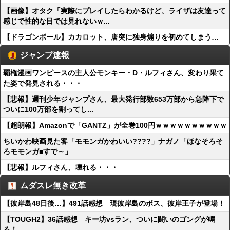
【画像】オタク「実際にプレイしたらわかるけど、ライザは友達って
感じで性的な目では見れないｗ...
【ドラゴンボール】カカロット、唐突に独身煽りを初めてしまう…
ジャンプ速報
覇権漫画ワンピースの主人公モンキー・D・ルフィさん、変わり果て
た姿で発見される・・・
【悲報】週刊少年ジャンプさん、最大発行部数653万部から急降下で
ついに100万部を割ってし...
【超朗報】Amazonで「GANTZ」が全巻100円ｗｗｗｗｗｗｗｗｗｗ
ちいかわ映画見た客「モモンガかわいい????」ナガノ「ほなそろそ
ろモモンガ■すで～」
【悲報】ルフィさん、壊れる・・・
ムダスレ無き改革
【彼岸島48日後…】491話感想 現彼岸島のボス、彼岸王子が登場！
【TOUGH2】36話感想 キー坊vsラン、ついに闘いのゴングが鳴
る！