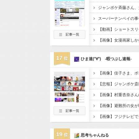
スーパーナンペイの事
17
ひま速(°∀°) -暇つぶし速報-
【画像】佳子さま、ボ
【画像】避難所の女が
【画像】フジテレビで
19
思考ちゃんねる