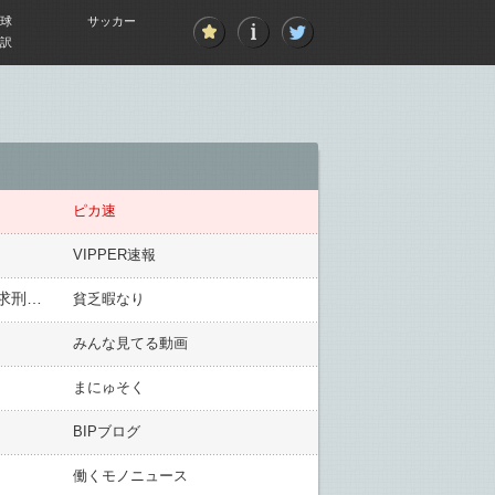
球
サッカー
訳
ピカ速
VIPPER速報
【悲惨】川村葉音被告の母「刑務所から出てきたら社会に貢献できるような人になってほしい」→無期懲役が求刑された結果…
貧乏暇なり
みんな見てる動画
まにゅそく
BIPブログ
働くモノニュース