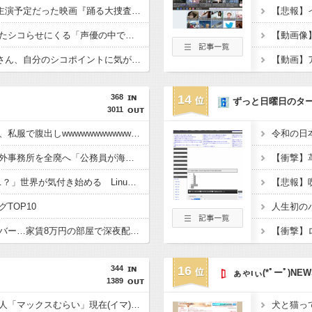
【悲報】佐藤二朗(57)主演予定だった映画『踊る大捜査線』スピンオフ作品の撮影中止が正式に決定
【画像】井口裕香、またシコらせにくる「声優の中で一番お尻が仕上がってる♡」
【動画像
【画像】佐倉綾音(32)さん、自分のシコポイントに気がついて見せびらかすｗ
【動画】
368
14
ずっと日曜日のタ
3011
【画像】井上はるさん、私服で腹出しwwwwwwwwwwwwwwwwwwwwwwwwwwwwwwwwwwwwwww
兵庫斎藤知事、県の海外事務所を全廃へ「公務員が海外で遊ぶためにあるだけ」 [963243619]
「Linuxで十分じゃね…？」世界が気付き始める Linuxの市場シェアが初めて10%超える Windows窮地 [323057825]
TOP10
ゲーム配信ユーチューバー…家賃8万円の部屋で深夜配信→管理会社から厳重注意されてお気持ち表明
344
16
ぁゃιぃ(*ﾟーﾟ)NEW
1389
【画像】かつての天下人「マックスむらい」現在(イマ)wwwwwww
犬と猫っ