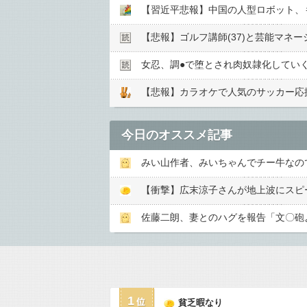
【習近平悲報】中国の人型ロボット、
【悲報】ゴルフ講師(37)と芸能マネー
女忍、調●︎で堕とされ肉奴隷化してい
【悲報】カラオケで人気のサッカー応
今日のオススメ記事
みい山作者、みいちゃんでチー牛なの
【衝撃】広末涼子さんが地上波にスピード
佐藤二朗、妻とのハグを報告「文〇砲
1
貧乏暇なり