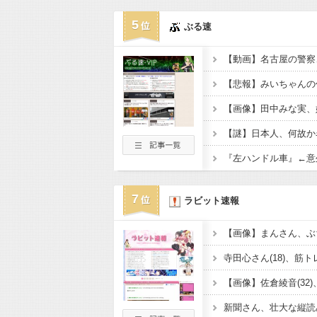
5
ぶる速
【悲報】みいちゃんの
7
ラビット速報