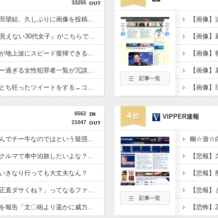
33255
【画像】俺たちの姫本田望結、久しぶりに画像を投稿した結果→やっぱりワイらの姫だったw w w w w w w w w w
【画像】
【画像】『20代にしか見えない30代女子』がこちらです←お前らから見てどう？？？？？？？
【衝撃】広末涼子さんが地上波にスピード復帰できる理由←コレ、誰にも分からない模様w w w w w w w w
【画像】日本のセクシー過ぎる女性犯罪者一覧が冗談抜きにレベル高過ぎる件w w w w w w w w w
【衝撃】クロちゃん、とち狂ったツイートをする←コレ言うほどおかしいか？？？？？？
6562
4
VIPPER速報
21047
みい山作者、みいちゃんでチー牛なのではという疑惑が生まれるｗｗｗｗｗｗｗ
【画像】こんな感じのクルマで車中泊旅したいよな？？？
いきなり行っても大丈夫なん？
流行を無視したとき「正直ダサくね？」ってなるファッション上げてけ
佐藤二朗、妻とのハグを報告「文〇砲より遥かに威力は弱いが、僕のノロケ砲をお見舞いする」