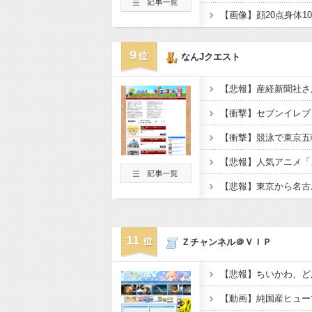
9
なんJクエスト
11
Ｚチャンネル＠ＶＩＰ