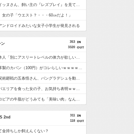
【悲報】イッヌさん、飼い主の『レズプレイ』を見てドン引き・・・
】女の子「ウエスト？・・・60㎝だよ！」
アンドロイドみたいな女子小学生が発見される
353
ーン
3320
令和の日本人「別にアスリートレベルの体力が欲しい訳じゃない。8時間仕事して夜にちょっとした自炊できて風呂入れたらいい」
【衝撃】革製のカバン（100円）がコレらしいｗｗｗｗｗｗｗｗ
【悲報】呪術廻戦の五条悟さん、バングラデシュを動かすｗｗｗｗｗｗｗｗ
人生初のパエリアを食った女の子、お気持ち表明ｗｗｗｗｗｗｗｗｗ
【衝撃】ロピアの牛脂がどうみても「美味い肉」なんやが・・・・・
311
S 2nd
118
て金持ちしか飼えんくない？