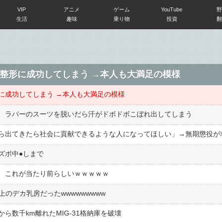
VIP
アニメ
ゲーム
YouTube
野
生活
趣味
乗り物
投資
翻
整形に成功してしまう →本人も大満足の模様
に成功してしまう →本人も大満足の模様
、ラバーのスーツを脱いだら汗がドボドボこぼれ出してしまう
ボ中●︎しまで
、これが当たり前らしいｗｗｗｗｗ
上のデカ乳房だったwwwwwwwww
ら数千km離れたMIG-31格納庫を破壊