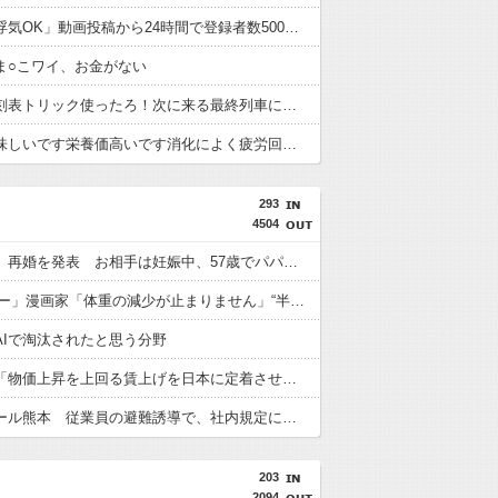
ヒカル「浮気OK」動画投稿から24時間で登録者数500万人割れ12万人減、コメント約４万件超
ま○こワイ、お金がない
犯人「時刻表トリック使ったろ！次に来る最終列車に乗り継ぎすればアリバイ成立や！」
蜂蜜「美味しいです栄養価高いです消化によく疲労回復の効力もあります」←お前らが飲まない理由
293
4504
及川光博 再婚を発表 お相手は妊娠中、57歳でパパに「今後も俳優としてミッチーとして精進」
「Dr.コトー」漫画家「体重の減少が止まりません」“半年で39キロ減”にファンから心配の声
AIで淘汰されたと思う分野
高市総理「物価上昇を上回る賃上げを日本に定着させる」 国家公務員月給3.51％増へ 人事院の勧告を受け
イオンモール熊本 従業員の避難誘導で、社内規定に抵触か
203
2094