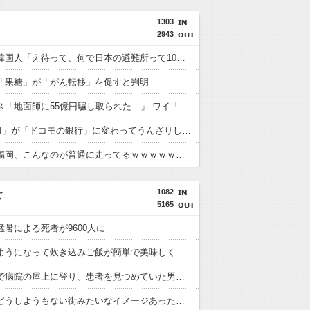
1303
2943
【悲報】韓国人「え待って、何で日本の避難所って10年前と同レベルなの(ドン引き
「果糖」が「がん転移」を促すと判明
積水ハウス「地面師に55億円騙し取られた…」 ワイ「はえーかわいそう…会社滅茶苦茶やろなぁ」
「住信SBI」が「ドコモの銀行」に変わってうんざりしてるやつｗｗｗｗｗｗｗ
【画像】福岡、こんなのが普通に走ってるｗｗｗｗｗｗｗｗｗｗｗｗｗｗｗｗ
1082
ズ
5165
猛暑による死者が9600人に
自炊するようになって炊き込みご飯が簡単で美味しくてコスパもいいことに気づいた
死神の姿で病院の屋上に登り、患者を見つめていた男に罰金刑
川崎ってどうしようもない街みたいなイメージあったけど