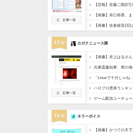
13
カガクニュース隊
ハロプロ恵体ランキング
15
ネラーボイス