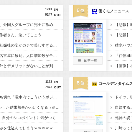
1741
6
働くモノニュース
9247
【動画】名古屋の警察、外国人グループに完全に舐められる
作者さん、泣いてしまう
【悲報】
【画像】田中みな実、妊娠後の姿がガチで美しすぎる件wwwwww
【謎】日本人、何故か名古屋に殺到。人口増加数が全国一位に
『左ハンドル車』←意外とデメリットがないことが判明wwwwwww
1173
8
ゴールデンタイム
7873
【画像】まんさん、ぶち切れ「電車内でこういうポジのおじ、ガチでイラネ」
ドイツ、
寺田心さん(18)、筋トレした結果無事かわいくなる（※画像あり）
【画像】佐倉綾音(32)、自分のシコポイントに気がつくｗｗｗｗｗｗｗｗｗｗ
新聞さん、壮大な縦読みを仕込んでしまうｗｗｗｗｗｗｗ