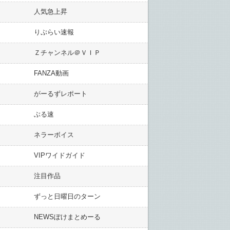
人気急上昇
りぷらい速報
Ｚチャンネル＠ＶＩＰ
FANZA動画
がーるずレポート
ぶる速
ネラーボイス
VIPワイドガイド
注目作品
ずっと日曜日のターン
NEWSぽけまとめーる