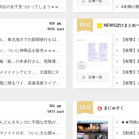
【画像】顔20点身体100点の女子見つかってしまうｗｗｗｗｗｗｗｗ
826
10
NEWSぽけまとめ
5015
【悲報】産経新聞社さん、東北地方での新聞発行を11月いっぱいで休止・・・・・・・・・
【衝撃】セブンイレブン、ついに神商品を販売ｗｗｗｗｗｗｗｗｗｗ
【衝撃】競泳で東京五輪「銀」の本多灯さん、危険運転致傷罪で起訴・国際大会を辞退・・・・・・・・・
【悲報】人気アニメ「メイドインアビス」、主題歌にVTuberさん起用でまたまたまた炎上ｗｗｗｗｗｗｗｗｗｗ
【衝撃】
【悲報】東京から名古屋に帰るワイ、高速道路ライブカメラを見てガチ絶望????・・・・・・・・・
581
12
まにゅそく
5473
【悲報】ちいかわ、どんどんモモンガに不穏な空気が漂い始める
【動画】純国産ヒューマノイドロボ、ついに大公開ｗｗｗ技術力ホンマにえぐいな日本ｗｗｗｗｗｗｗｗｗ