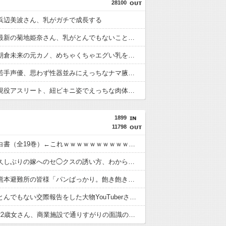
28100
浜辺美波さん、乳がガチで成長する
【画像】最新の菊地姫奈さん、乳がとんでもないことになる
【画像】朝倉未来の元カノ、めちゃくちゃエグい乳を持つ
【画像】若手声優、思わず性器並みにえっちなナマ腋をボロンしてしまうwwwwww
【画像】現役アスリート、紐ビキニ姿でえっちな肉体ボロンwww
1899
11798
幽☆遊☆白書（全19巻）←これｗｗｗｗｗｗｗｗｗｗｗｗｗｗ
【悲報】久しぶりの嫁へのセ◯クスの誘い方、わからない・・・
【悲報】熊本避難所の皆様「パンばっかり。飽き飽きしてる」
【悲報】とんでもない交際報告をした大物YouTuberさん、破局を発表????
【恐怖】22歳女さん、商業施設で通りすがりの面識の無いJCにラリアットして逮捕されてしまう・・・