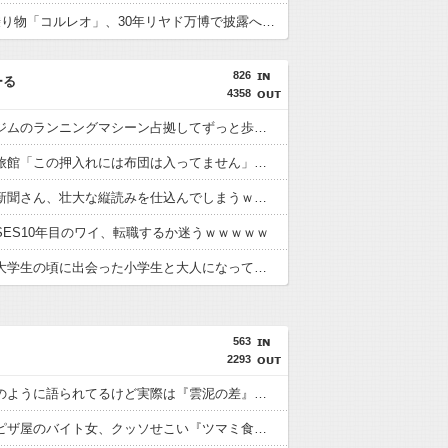
4本脚の乗り物「コルレオ」、30年リヤド万博で披露へ 川崎重工が35年発売目指す
826
ーる
4358
【衝撃】ジムのランニングマシーン占拠してずっと歩いてる男の正体←これｗｗｗｗｗ
【衝撃】旅館「この押入れには布団は入ってません」←これｗｗｗｗｗ(※画像あり)
【衝撃】新聞さん、壮大な縦読みを仕込んでしまうｗｗｗｗｗ(※画像あり)
SES10年目のワイ、転職するか迷うｗｗｗｗｗ
【衝撃】大学生の頃に出会った小学生と大人になってから再会し結婚した男、めちゃくちゃ叩かれてしまうｗｗｗｗｗ(※画像あり)
563
2293
★★同格のように語られてるけど実際は『雲泥の差』があるものと言えば？
【動画】ピザ屋のバイト女、クッソせこい『ツマミ食い』をして炎上