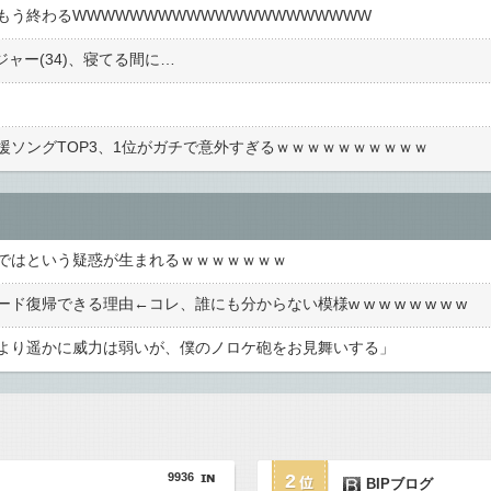
もう終わるWWWWWWWWWWWWWWWWWWWWW
ジャー(34)、寝てる間に…
く
援ソングTOP3、1位がガチで意外すぎるｗｗｗｗｗｗｗｗｗｗ
ではという疑惑が生まれるｗｗｗｗｗｗｗ
復帰できる理由←コレ、誰にも分からない模様w w w w w w w w
より遥かに威力は弱いが、僕のノロケ砲をお見舞いする」
9936
2
BIPブログ