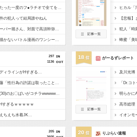
ジャンポケ斉藤さん、たった一度のフ●ラチオで全てを失ってしまう
件の犯人って結局誰やねん
【悲報】
【動画】ショートスリーパー堀さん、対面で高須幹弥にキレる
【画像】女漫画家しか描かないバトル漫画のワンシーンが発見さらるwwwwwwwwwwwwwwwwwwwwwwwwwww
297
18
がーるずレポート
1136
ディラインがHすぎる…
【悲報】ジャンポケ斎藤「性行為の許諾は取ったことありません」
【画像】村重杏奈さん(30)のお〇ぱいがコチラwwwwwwwwwwww
明らかに
Hすぎるｗｗｗｗｗ
えちえち水着JK…
205
20
りぷらい速報
3605