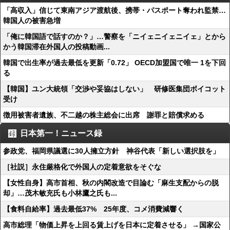
「高収入」信じて東南アジア渡航後、携帯・パスポート奪われ監禁…
韓国人の被害急増
「俺に韓国語で話すのか？」…警察を「ニイェニイェニイェ」とから
かう韓国滞在外国人の投稿動画...
韓国で出生率が過去最低を更新「0.72」 OECD加盟国で唯一 1を下回
る
【韓国】ユン大統領「交渉や妥協はしない」 研修医集団ボイコット
受け
徴用被害者遺族、不二越の株主総会に出席 謝罪と賠償求める
日本第一！ニュース録
参政党、福岡県議選に30人擁立方針 神谷代表「新しい選択肢を」
［社説］永住厳格化で外国人の定着意欲をそぐな
【女性自身】高市首相、秋の内閣改造で目論む「麻生支配からの脱
却」…茂木敏充氏も小林鷹之氏も...
【食料自給率】過去最低37% 25年度、コメ消費減響く
高市総理「物価上昇を上回る賃上げを日本に定着させる」 →国家公