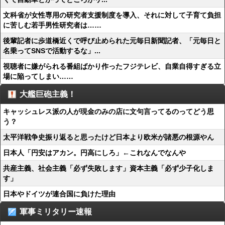
文科省が女性専用の研究者支援制度を導入、それに対して子育て負担
に苦しむ若手男性研究者は……
後輩記者に歩道橋近くで呼び止められた元毎日新聞記者、「元毎日と
名乗ってSNSで活動するな」...
視聴者に嫌がられる番組ばかり作ったフジテレビ、自業自得すぎる立
場に陥ってしまい……
大艦巨砲主義！
キャッシュレス派の人が現金のみの店に文句言ってるのってどう思
う？
太平洋戦争史振り返ると思ったけど日本より欧米が諸悪の根源やん
日本人「円安はアカン。円高にしろ」←これなんでなんや
共産主義、社会主義「必ず失敗します」資本主義「必ず少子化しま
す」
日本やドイツが連合国に負けた理由
軍事ミリタリー速報