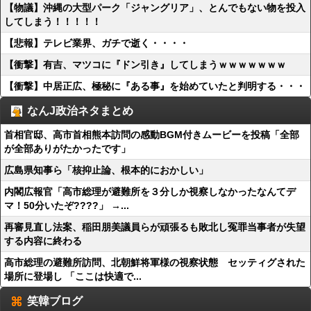
【物議】沖縄の大型パーク「ジャングリア」、とんでもない物を投入
してしまう！！！！！
【悲報】テレビ業界、ガチで逝く・・・・
【衝撃】有吉、マツコに『ドン引き』してしまうｗｗｗｗｗｗｗ
【衝撃】中居正広、極秘に『ある事』を始めていたと判明する・・・
なんJ政治ネタまとめ
首相官邸、高市首相熊本訪問の感動BGM付きムービーを投稿「全部
が全部ありがたかったです」
広島県知事ら「核抑止論、根本的におかしい」
内閣広報官「高市総理が避難所を３分しか視察しなかったなんてデ
マ！50分いたぞ????」 →...
再審見直し法案、稲田朋美議員らが頑張るも敗北し冤罪当事者が失望
する内容に終わる
高市総理の避難所訪問、北朝鮮将軍様の視察状態 セッティグされた
場所に登場し 「ここは快適で...
笑韓ブログ