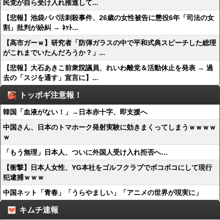
民党が自ら受け入れ推進して...
【悲報】池袋パパ活刺殺事件、26歳の女性被告に懲役6年「司法の女
割」批判が紛糾 → ﾈｯﾄ...
【高市ガーｗ】研究者「防弾ガラスの中で平和式典スピーチした総理
がこれまでいたんだろうか？」...
【悲報】大石あきこ前衆院議員、れいわ離党＆活動休止を発表 → 過
去の「スジを通す」宣言に】...
トッポギ注意報！
韓国「血液がない！」→日本赤十字、即支援へ
中国さん、日本のトマホーク発射実験に効きまくってしまうｗｗｗｗ
ｗ
「もう無理」日本人、ついに外国人受け入れ拒否へ…
【衝撃】日本人女性、YG本社をゴルフクラブでボコボコにして現行
犯逮捕ｗｗｗ
中国ネット「青春」「うらやましい」「アニメの世界が現実に」
キムチ速報