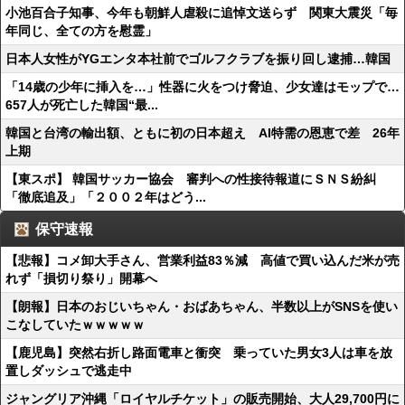
小池百合子知事、今年も朝鮮人虐殺に追悼文送らず 関東大震災「毎
年同じ、全ての方を慰霊」
日本人女性がYGエンタ本社前でゴルフクラブを振り回し逮捕…韓国
「14歳の少年に挿入を…」性器に火をつけ脅迫、少女達はモップで…
657人が死亡した韓国“最...
韓国と台湾の輸出額、ともに初の日本超え AI特需の恩恵で差 26年
上期
【東スポ】 韓国サッカー協会 審判への性接待報道にＳＮＳ紛糾
「徹底追及」「２００２年はどう...
保守速報
【悲報】コメ卸大手さん、営業利益83％減 高値で買い込んだ米が売
れず「損切り祭り」開幕へ
【朗報】日本のおじいちゃん・おばあちゃん、半数以上がSNSを使い
こなしていたｗｗｗｗｗ
【鹿児島】突然右折し路面電車と衝突 乗っていた男女3人は車を放
置しダッシュで逃走中
ジャングリア沖縄「ロイヤルチケット」の販売開始、大人29,700円に