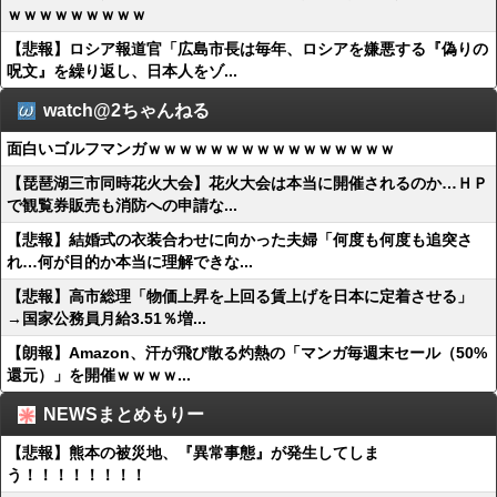
ｗｗｗｗｗｗｗｗｗ
【悲報】ロシア報道官「広島市長は毎年、ロシアを嫌悪する『偽りの
呪文』を繰り返し、日本人をゾ...
watch@2ちゃんねる
面白いゴルフマンガｗｗｗｗｗｗｗｗｗｗｗｗｗｗｗｗ
【琵琶湖三市同時花火大会】花火大会は本当に開催されるのか…ＨＰ
で観覧券販売も消防への申請な...
【悲報】結婚式の衣装合わせに向かった夫婦「何度も何度も追突さ
れ…何が目的か本当に理解できな...
【悲報】高市総理「物価上昇を上回る賃上げを日本に定着させる」
→国家公務員月給3.51％増...
【朗報】Amazon、汗が飛び散る灼熱の「マンガ毎週末セール（50%
還元）」を開催ｗｗｗｗ...
NEWSまとめもりー
【悲報】熊本の被災地、『異常事態』が発生してしま
う！！！！！！！！