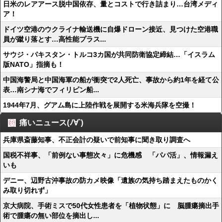
日米のレアアース脱中国依存、量とコストで行き詰まり…台湾メディ
ア！
ドイツ空港のウクライナ輸送機に自爆ドローン接近、見つけた空港職
員が蹴り落とす…高性能プラス...
サウジ・パキスタン・トルコ3カ国が共同防衛協定締結…「イスラム
版NATO」指摘も！
中国海警局と中国海軍の船が衝突で2人死亡、事故から約1年を経て公
表…南シナ海でフィリピン船...
1944年7月、グアム島に上陸作戦を展開する米海兵隊を空撮！
痛いニュース(ﾉ∀`)
兵庫県斎藤知事、不正会計の疑いで前知事に聞き取り調査へ
国税不祥事、「前例ない事態次々」に危機感 「パパ活」、情報漏え
いも
デニー、辺野古沖事故の防カメ映像「遺族の気持ち踏まえたものかく
み取り切れず」
京大病院、手術ミスで50代女性患者を「植物状態」に 脳腫瘍摘出手
術で腫瘍の無い部位を摘出し...