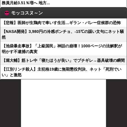
務員月給3.51％増へ 地方...
モッコスヌ～ン
【悲報】医師が生鶏肉で車いす生活…ギラン・バレー症候群の恐怖
【NASA開発】3,980円の冷感ポンチョ、-15℃の謳い文句にネット騒
然
【池袋暴走事故】「上級国民」神話の崩壊！1000ページの法解釈が
明かす不逮捕の真実
【堀大輔】筋トレ中「寝たほうが良い」でブチギレ→器具破壊の瞬間
【江別リンチ殺人】主犯格19歳に無期懲役判決、ネット「死刑でい
い」と激怒