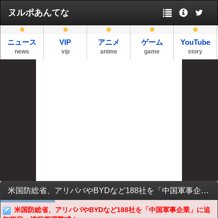
ヌルポあんてな
ニュース
VIP
アニメ
ゲーム
YouTube
news
vip
anime
game
story
米国防総省、アリババやBYDなど188社を「中国軍事企業」に追加指定…情報管理警戒！
米国防総省、アリババやBYDなど188社を「中国軍事企業」に追