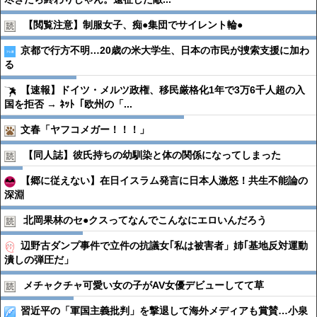
【閲覧注意】制服女子、痴●︎集団でサイレント輪●︎
京都で行方不明…20歳の米大学生、日本の市民が捜索支援に加わ
る
【速報】ドイツ・メルツ政権、移民厳格化1年で3万6千人超の入
国を拒否 → ﾈｯﾄ「欧州の「...
文春「ヤフコメガー！！！」
【同人誌】彼氏持ちの幼馴染と体の関係になってしまった
【郷に従えない】在日イスラム発言に日本人激怒！共生不能論の
深淵
北岡果林のセ●︎クスってなんでこんなにエロいんだろう
辺野古ダンプ事件で立件の抗議女｢私は被害者」姉｢基地反対運動
潰しの弾圧だ」
メチャクチャ可愛い女の子がAV女優デビューしてて草
習近平の「軍国主義批判」を撃退して海外メディアも賞賛…小泉