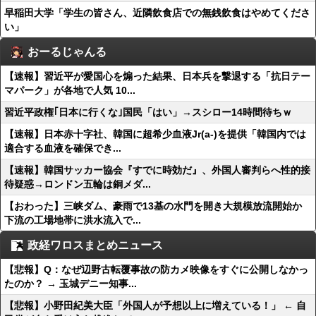
早稲田大学「学生の皆さん、近隣飲食店での無銭飲食はやめてくださ
い」
おーるじゃんる
【速報】習近平が愛国心を煽った結果、日本兵を撃退する「抗日テー
マパーク」が各地で人気 10...
習近平政権｢日本に行くな｣国民「はい」→スシロー14時間待ちｗ
【速報】日本赤十字社、韓国に超希少血液Jr(a-)を提供「韓国内では
適合する血液を確保でき...
【速報】韓国サッカー協会『すでに時効だ』、外国人審判らへ性的接
待疑惑→ロンドン五輪は銅メダ...
【おわった】三峡ダム、豪雨で13基の水門を開き大規模放流開始か
下流の工場地帯に洪水流入で...
政経ワロスまとめニュース
【悲報】Q：なぜ辺野古転覆事故の防カメ映像をすぐに公開しなかっ
たのか？ → 玉城デニー知事...
【悲報】小野田紀美大臣「外国人が予想以上に増えている！」 ← 自