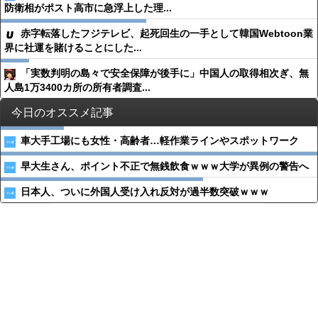
防衛相がポスト高市に急浮上した理...
赤字転落したフジテレビ、起死回生の一手として韓国Webtoon業
界に社運を賭けることにした...
「実数判明の島々で安全保障が後手に」中国人の取得相次ぎ、無
人島1万3400カ所の所有者調査...
今日のオススメ記事
車大手工場にも女性・高齢者…軽作業ラインやスポットワーク
早大生さん、ポイント不正で無銭飲食ｗｗｗ大学が異例の警告へ
日本人、ついに外国人受け入れ反対が過半数突破ｗｗｗ