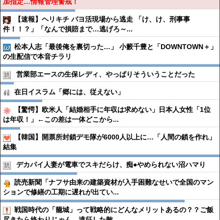
加指定…情報管理警戒！
【速報】ヘリキチ パヨ活現場から逃走 「け、け、刑事事
件！！？」「なんで損賠まで…逃げろ～...
松本人志「最後俺を裏切った…」 小籔千豊と「DOWNTOWN＋」
の生配信で本音チラリ
営業部エースの生保レディ、やっぱりそういうことだった
在日イスラム「郷には、従えない」
【驚愕】欧米人「結婚相手に年収は求めない」日本人女性「1位
は年収！」←この差は一体どこから...
【韓国】開票所封鎖デモ隊が6000人以上に…「人間の鎖を作れ」
結集
デカパイ人妻が電車でスキだらけ、痴●︎やめられない沼ハマり
読売新聞「ナフサ由来の建築資材が入手困難なせいで全国のマン
ションで修繕の工期に遅れが出てい...
戦国時代の「籠城」って戦略的にどんなメリットあるの？？ご飯
尽きたら終わりじゃん。遠征した敵...