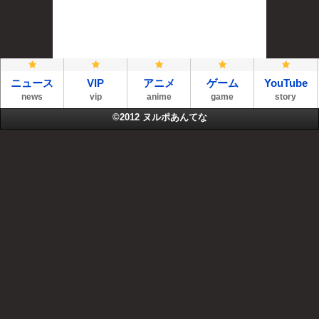
ニュース
VIP
アニメ
ゲーム
YouTube
news
vip
anime
game
story
©2012
ヌルポあんてな