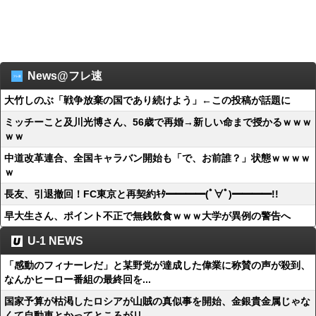
News@フレ速
大竹しのぶ「戦争放棄の国であり続けよう」←この投稿が話題に
ミッチーこと及川光博さん、56歳で再婚→新しい命まで授かるｗｗｗ
ｗｗ
中道改革連合、全国キャラバン開始も「で、お前誰？」状態ｗｗｗｗ
ｗ
長友、引退撤回！FC東京と再契約ｷﾀ━━━━(ﾟ∀ﾟ)━━━━!!
早大生さん、ポイント不正で無銭飲食ｗｗｗ大学が異例の警告へ
U-1 NEWS
「感動のフィナーレだ」と某野党が達成した偉業に称賛の声が殺到、
なんかヒーロー番組の最終回を...
国家予算が枯渇したロシアが山賊の真似事を開始、金銀貴金属じゃな
くて自動車とかってところがリ...