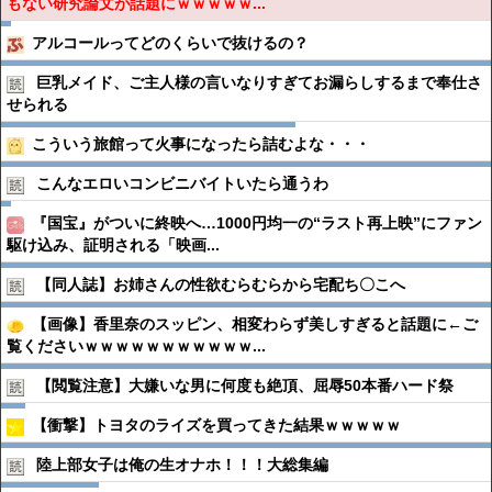
もない研究論文が話題にｗｗｗｗｗ...
アルコールってどのくらいで抜けるの？
巨乳メイド、ご主人様の言いなりすぎてお漏らしするまで奉仕さ
せられる
こういう旅館って火事になったら詰むよな・・・
こんなエロいコンビニバイトいたら通うわ
『国宝』がついに終映へ…1000円均一の“ラスト再上映”にファン
駆け込み、証明される「映画...
【同人誌】お姉さんの性欲むらむらから宅配ち〇こへ
【画像】香里奈のスッピン、相変わらず美しすぎると話題に←ご
覧くださいｗｗｗｗｗｗｗｗｗｗｗ...
【閲覧注意】大嫌いな男に何度も絶頂、屈辱50本番ハード祭
【衝撃】トヨタのライズを買ってきた結果ｗｗｗｗｗ
陸上部女子は俺の生オナホ！！！大総集編