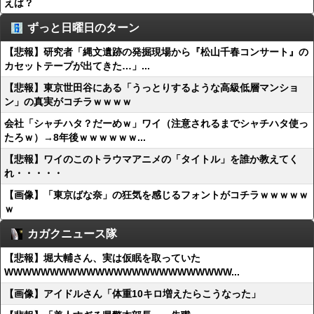
えば？
ずっと日曜日のターン
【悲報】研究者「縄文遺跡の発掘現場から『松山千春コンサート』の
カセットテープが出てきた…」...
【悲報】東京世田谷にある「うっとりするような高級低層マンショ
ン」の真実がコチラｗｗｗｗ
会社「シャチハタ？だーめｗ」ワイ（注意されるまでシャチハタ使っ
たろｗ）→8年後ｗｗｗｗｗｗ...
【悲報】ワイのこのトラウマアニメの「タイトル」を誰か教えてく
れ・・・・・
【画像】「東京ばな奈」の狂気を感じるフォントがコチラｗｗｗｗｗ
ｗ
カガクニュース隊
【悲報】堀大輔さん、実は仮眠を取っていた
WWWWWWWWWWWWWWWWWWWWWWWWW...
【画像】アイドルさん「体重10キロ増えたらこうなった」