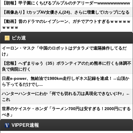
【朗報】甲子園にくちびるプルプルのチアリーダーwwwwwwwwww
【画像あり】IカップAV女優さん(24)、さらに増量してIカップになる
【動画】昔のドラマのレイプシーン、ガチでアウトすぎるｗｗｗｗｗ
ｗｗｗｗ
ピカ速
イーロン・マスク「中国のロボットはデタラメで遠隔操作してるだ
け」
【悲報】へずまりゅう（35）ボランティアのため熊本に行くも体調不
良で病院に行く
日産e-power、無給油で1980km走行しギネス記録を達成！→山頂か
ら下ってるだけでし...
ハンターハンターにわか「何でも切れる刀は具現化できない(ﾆﾁｯ」←
これ
世界のケイスケ・ホンダ「ラーメン700円は安すぎる！2000円にする
べき」
VIPPER速報