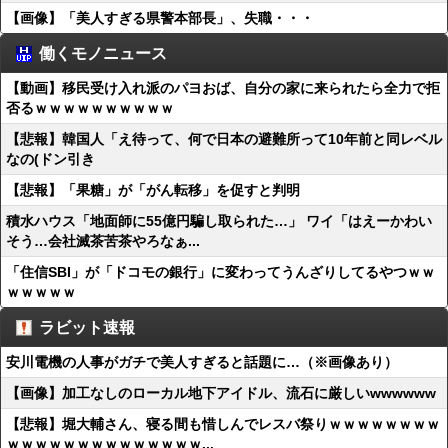
【画像】「美人すぎる県警本部長」、失職・・・
働くモノニュース
【動画】移民受け入れ派のパヨおば、自分の家に来られたら全力で拒
否るｗｗｗｗｗｗｗｗｗｗ
【悲報】韓国人「え待って、何で日本の避難所って10年前と同レベル
なの(ドン引き
【悲報】「果糖」が「がん転移」を促すと判明
積水ハウス「地面師に55億円騙し取られた…」 ワイ「はえーかわい
そう…会社滅茶苦茶やろなぁ...
「住信SBI」が「ドコモの銀行」に変わってうんざりしてるやつｗｗ
ｗｗｗｗｗ
ラビット速報
安川電機の人事がガチで美人すぎると話題に…（※画像あり）
【画像】加工なしのローカル地下アイドル、流石に厳しいwwwwww
【悲報】堀大輔さん、寝る間も惜しんでレスバ祭りｗｗｗｗｗｗｗｗ
ｗｗｗｗｗｗｗｗｗｗｗｗｗｗ...