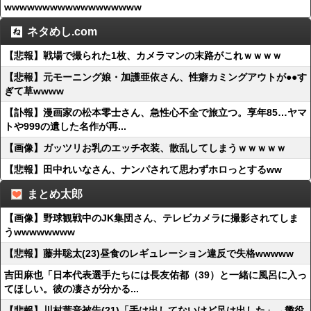
wwwwwwwwwwwwwwwwww
ネタめし.com
【悲報】戦場で撮られた1枚、カメラマンの末路がこれｗｗｗｗ
【悲報】元モーニング娘・加護亜依さん、性癖カミングアウトが●●す
ぎて草wwww
【訃報】漫画家の松本零士さん、急性心不全で旅立つ。享年85…ヤマ
トや999の遺した名作が再...
【画像】ガッツリお乳のエッチ衣装、散乱してしまうｗｗｗｗｗ
【悲報】田中れいなさん、ナンパされて思わずホロっとするww
まとめ太郎
【画像】野球観戦中のJK集団さん、テレビカメラに撮影されてしま
うwwwwwwww
【悲報】藤井聡太(23)昼食のレギュレーション違反で失格wwwww
吉田麻也「日本代表選手たちには長友佑都（39）と一緒に風呂に入っ
てほしい。彼の凄さが分かる...
【悲報】川村葉音被告(21)「手は出してないけど足は出した」→懲役