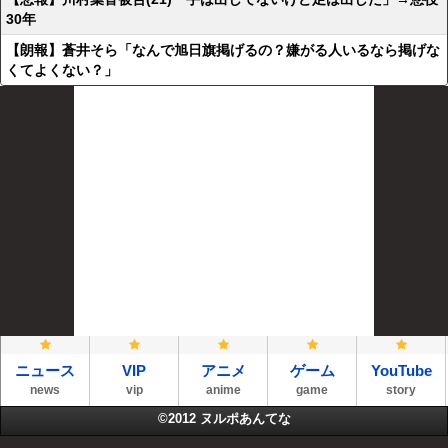
30年
【朗報】蒼井そら「なんで旭日旗掲げるの？嫌がる人いるなら掲げな
くてよくない？」
ニュース
VIP
アニメ
ゲーム
YouTube
news
vip
anime
game
story
©2012
ヌルポあんてな