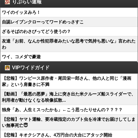
りぷらい速報
ワイのイッヌみろ！
自認レイブンクローってワードめっさすこ
ざるそばのわさびってどう使うの？
友達「お前、なんか性犯罪者みたいな思考で気持ち悪いな」言われた
わ
ワイ、コメダで豪遊
VIPワイドガイド
【悲報】ワンピース原作者・尾田栄一郎さん、他の人と同じ「漫画
家」という肩書きに不満
【動画】「最悪の悪夢」海上に突き出た米クルーズ船スライダーで、
利用者が動けなくなる映像拡散...
独身「あ、人生ミスったかも」←こう思ったりせんの？？？？
【悲報】ヤマト運輸、要冷蔵指定のカブト虫を冷凍でお届けしてしま
い無事死亡😇
【悲報】キオクシアさん、4万円台の大台にアタック開始