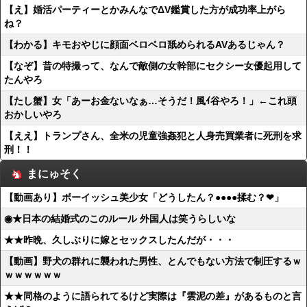
【え】婚活パーティーとかみんなでΔV鑑賞した方が成功率上がら
ね？
【わかる】キモおやじに顔面ベロベロ舐められるAVあるじゃん？
【なぞ】昔の特撮って、なんで敵側の女幹部にセクシー女優起用して
たんやろ
【たし蟹】女「あーお金ないなぁ…そうだ！風ｲ谷やろ！」←これ頭
おかしいやろ
【ええ】トランプさん、全米の児童強姦犯と人身売買業者に死刑を求
刑！！
まにゅそく
【動画あり】ボーイッシュ美少女「どうしたん？●●●●揉む？❤」
◉★日本の結婚式のこのルール 外国人は笑うらしいな
★★昨晩、久しぶりに嫁とセックスしたんだが・・・
【動画】野犬の群れに襲われた男性、とんでもない方法で制圧するｗ
ｗｗｗｗｗｗ
★★同格のように語られてるけど実際は『雲泥の差』があるものと言