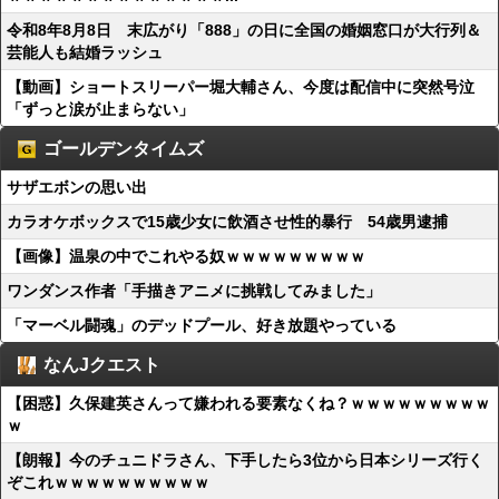
令和8年8月8日 末広がり「888」の日に全国の婚姻窓口が大行列＆
芸能人も結婚ラッシュ
【動画】ショートスリーパー堀大輔さん、今度は配信中に突然号泣
「ずっと涙が止まらない」
ゴールデンタイムズ
サザエボンの思い出
カラオケボックスで15歳少女に飲酒させ性的暴行 54歳男逮捕
【画像】温泉の中でこれやる奴ｗｗｗｗｗｗｗｗｗ
ワンダンス作者「手描きアニメに挑戦してみました」
「マーベル闘魂」のデッドプール、好き放題やっている
なんJクエスト
【困惑】久保建英さんって嫌われる要素なくね？ｗｗｗｗｗｗｗｗｗ
ｗ
【朗報】今のチュニドラさん、下手したら3位から日本シリーズ行く
ぞこれｗｗｗｗｗｗｗｗｗｗ