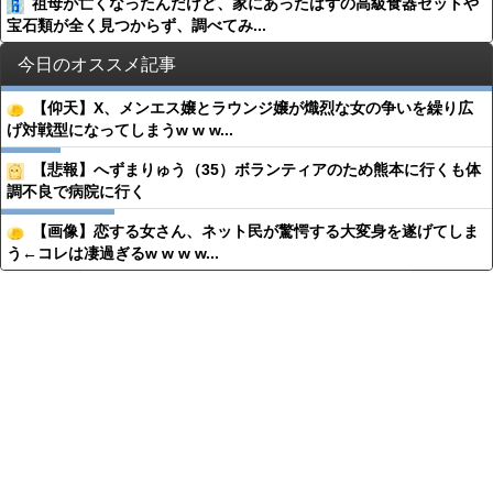
祖母が亡くなったんだけど、家にあったはずの高級食器セットや
宝石類が全く見つからず、調べてみ...
今日のオススメ記事
【仰天】X、メンエス嬢とラウンジ嬢が熾烈な女の争いを繰り広
げ対戦型になってしまうw w w...
【悲報】へずまりゅう（35）ボランティアのため熊本に行くも体
調不良で病院に行く
【画像】恋する女さん、ネット民が驚愕する大変身を遂げてしま
う←コレは凄過ぎるw w w w...