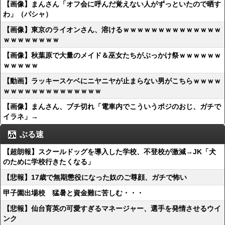
【画像】まんさん「オフ会に呼んだ覚えない人がずっといたので晒す
わ」（パシャ）
【画像】東京のライオンさん、溶けるｗｗｗｗｗｗｗｗｗｗｗｗｗｗ
ｗｗｗｗｗｗｗｗ
【画像】秋葉原で大量のメイド＆巫女たちがぶっかけ祭ｗｗｗｗｗｗ
ｗｗｗｗｗ
【動画】ラッキースケベにニヤニヤが止まらない男がこちらｗｗｗｗ
ｗｗｗｗｗｗｗｗｗｗｗｗｗｗ
【画像】まんさん、ブチ切れ「電車内でこういうポジのおじ、ガチで
イラネ」→
ぶる速
【超朗報】スクールドッグを導入した学校、不登校が激減→JK「犬
のために学校行きたくなる」
【悲報】17歳で無期懲役になった奴のご尊顔、ガチで怖い
甲子園出場校 猛暑と資金難に苦しむ・・・
【悲報】仙台育英の可愛すぎるマネージャー、選手を発情させるウイ
ンク