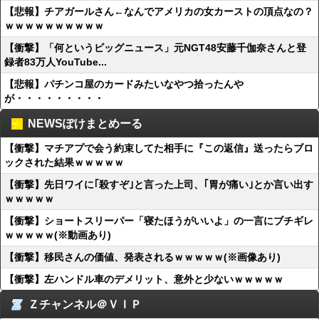
【悲報】チアガールさん←なんでアメリカの女カーストの頂点なの？
ｗｗｗｗｗｗｗｗｗｗ
【衝撃】「何というビッグニュース」元NGT48安藤千伽奈さんと登
録者83万人YouTube...
【悲報】パチンコ屋のカードみたいなやつ拾ったんや
が・・・・・・・・・
NEWSぽけまとめーる
【衝撃】マチアプで会う約束してた相手に『この返信』送ったらブロ
ックされた結果ｗｗｗｗｗ
【衝撃】先日ワイに｢殺すぞ｣と言った上司、｢胃が痛い｣とか言い出す
ｗｗｗｗｗ
【衝撃】ショートスリーパー「寝たほうがいいよ」の一言にブチギレ
ｗｗｗｗｗ(※動画あり)
【衝撃】移民さんの価値、発表されるｗｗｗｗｗ(※画像あり)
【衝撃】左ハンドル車のデメリット、意外と少ないｗｗｗｗｗ
Ｚチャンネル＠ＶＩＰ