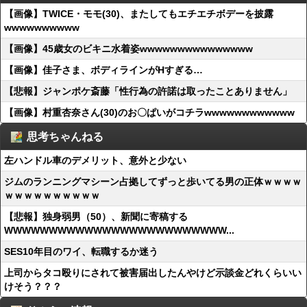
【画像】TWICE・モモ(30)、またしてもエチエチボデーを披露
wwwwwwwwww
【画像】45歳女のビキニ水着姿wwwwwwwwwwwwwww
【画像】佳子さま、ボディラインがHすぎる…
【悲報】ジャンポケ斎藤「性行為の許諾は取ったことありません」
【画像】村重杏奈さん(30)のお〇ぱいがコチラwwwwwwwwwwww
思考ちゃんねる
左ハンドル車のデメリット、意外と少ない
ジムのランニングマシーン占拠してずっと歩いてる男の正体ｗｗｗｗ
ｗｗｗｗｗｗｗｗｗｗ
【悲報】独身弱男（50）、新聞に寄稿する
WWWWWWWWWWWWWWWWWWWWWWWWW...
SES10年目のワイ、転職するか迷う
上司からタコ殴りにされて被害届出したんやけど示談金どれくらいい
けそう？？？