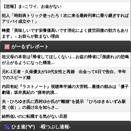
【悲報】ま○こワイ、お金がない
犯人「時刻表トリック使ったろ！次に来る最終列車に乗り継ぎすれば
アリバイ成立や！」
蜂蜜「美味しいです栄養価高いです消化によく疲労回復の効力もあり
ます」←お前らが飲まない理由
がーるずレポート
祖父母の本音は｢帰省してほしくない｣…お盆の帰省に｢孫疲れ｣の悲鳴
が上がるようになった構造...
元K-1王者・久保優太が10代女性と再婚 出会って6日で告白、半年
でのスピード婚
内田有紀『ラストノート』視聴率半減の大苦戦…最後の頼みは「優子
劇場」坂井真紀の “猟奇的演...
夫・ひろゆき氏に西村ゆか氏が“離婚”を提示 「ひろゆき＆いずみ新
党（仮）」の届け出を知らさ...
給料低いのに転職する気がない旦那
ひま速(°∀°) -暇つぶし速報-