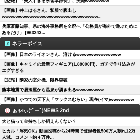
【悲報】「美人すぎる県警本部長」、失職wwwwwww
【画像】井上はるさん、私服で腹出し
wwwwwwwwwwwwwwwwwwwwwwwwwwww...
兵庫斎藤知事、県の海外事務所を全廃へ「公務員が海外で遊ぶために
あるだけ」 [963243...
ネラーボイス
【画像】日本のライオンさん、溶けるwwwwwwwwwwwww
【画像】キャミイの最新フィギュア(1,88000円)、ガチで作り込みが
エグすぎる
【悲報】隣家の室外機、限界突破
熊本地震で居酒屋から温泉が湧き出るwwwwwwww
【画像】かつての天下人「マックスむらい」現在(イマ)wwwwwww
ぁゃιぃ(*ﾟーﾟ)NEWS 2nd
犬と猫って金持ちしか飼えんくない？
ヒカル「浮気OK」動画投稿から24時間で登録者数500万人割れ12万
人減、コメント約４万件...