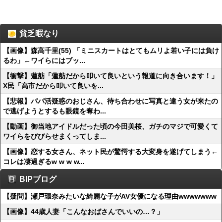
貧乏暇なり
【画像】森高千里(55) 「ミニスカートはとてもムリよ若い子には負け
るわ」←ワイらにはブッ...
【衝撃】蓮舫「蓮舫だから叩いて良いという報道に向き合います！」
X民「高市だから叩いて良いを...
【悲報】パパ活疑惑のおじさん、待ち合わせに写真と違う女が来たの
で逃げようとするも眼鏡を奪わ...
【動画】御当地アイドルだった頃の今田美桜、ガチのマジで可愛くて
ワイらをびびらせまくってしま...
【画像】恋する女さん、ネット民が驚愕する大変身を遂げてしまう←
コレは凄過ぎるw w w w...
BIPブログ
【疑問】瀬戸環奈みたいな綺麗な子がAV女優になる理由wwwwwww
【画像】44歳人妻「こんなおばさんでいいの…？」