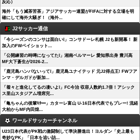
反応）
海外「もう滅茶苦茶」アジアサッカー連盟がFIFAに対する立場を明
確にして海外大騒ぎ！（海外...
J2サッカー通信
「今シーズンのコンサは面白い❕」コンサドーレ札幌 J2も新開幕！ 新
加入のFWペイショット...
「公開練習の時噂になってた❕」湘南ベルマーレ 愛知県出身 豊川高
MF大下蒼生が2026-2...
「鹿児島ハンパないって❕」鹿児島ユナイテッド 元J2得点王! FWフア
ンマ・デルガドが新加...
「着々と進化してるの凄いよ❕」FC今治 収容人数約1.7倍！アシック
ス里山スタジアム増席完...
「亀ちゃんの後輩ｷﾀ━」カターレ富山 U-16日本代表でもプレー! 流経
大柏からMF内田煌...
ワールドサッカーチャンネル
U23日本代表がPK戦の激闘制して準決勝進出！ヨルダン「史上最も
奇妙なPK」「日本を追い詰...