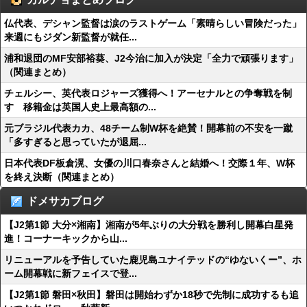
仏代表、デシャン監督は涙のラストゲーム「素晴らしい冒険だった」
来週にもジダン新監督が就任...
浦和退団のMF安部裕葵、J2今治に加入が決定「全力で頑張ります」
（関連まとめ）
チェルシー、英代表ロジャーズ獲得へ！アーセナルとの争奪戦を制
す 移籍金は英国人史上最高額の...
元ブラジル代表カカ、48チーム制W杯を絶賛！開幕前の不安を一蹴
「多すぎると思っていたが退屈...
日本代表DF板倉滉、女優の川口春奈さんと結婚へ！交際１年、W杯
を終え決断（関連まとめ）
ドメサカブログ
【J2第1節 大分×湘南】湘南が5年ぶりの大分戦を勝利し開幕白星発
進！コーナーキックから山...
リニューアルを予告していた鹿児島ユナイテッドの“ゆないくー”、ホ
ーム開幕戦に新フェイスで登...
【J2第1節 磐田×秋田】磐田は開始わずか18秒で先制に成功するも追