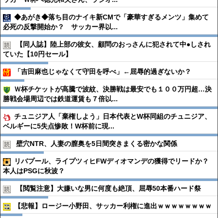
◆あがき◆落ち目のナイキ新CMで「豪華すぎるメンツ」集めて
必死の反撃開始か？ サッカー界以...
【同人誌】陸上部の彼女、顧問のおっさんに犯されて中●︎しされ
ていた【10円セール】
「吉田麻也じゃなくて守田を呼べ」←屈辱的過ぎないか？
Ｗ杯チケットが高騰で波紋、決勝戦は最安でも１００万円超…決
勝戦会場周辺では鉄道運賃も７倍以...
チュニジア人「棄権しよう」日本代表とW杯同組のチュニジア、
ベルギーに5失点惨敗！W杯前に現...
壁穴NTR、人妻の膣奥を5日間突きまくる密かな関係
リバプール、ライプツィヒFWディオマンデの獲得でリードか？
本人はPSGに秋波？
【閲覧注意】大嫌いな男に何度も絶頂、屈辱50本番ハード祭
【悲報】ロージー小野田、サッカー利権に進出ｗｗｗｗｗｗｗｗ