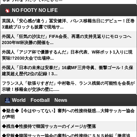
NO FOOTY NO LIFE
英国人「安心感が違う」冨安健洋、パレス移籍当日にデビュー！圧巻
3連続ブロックも披露で現地サ...
外国人「狂気の沙汰だ」FIFA会長、再選の支持見返りにモロッコへ
2030年W杯決勝の開催を...
外国人「アジア杯で優勝するんだ」日本代表、W杯ポット1入りに現
実味!?2030大会で出場枠...
外国人「日本の未来は安泰だ」16歳MF三井寺眞、衝撃ゴール！久保
建英超え歴代2位の記録！3...
フランス人「欲張りすぎだ」中村敬斗、ランス残留の可能性を会長が
示唆！移籍金が交渉の壁に.....
World Football News
◆疑念◆【今はやってない】審判への性接待疑惑…大韓サッカー協会
が声明
◆残当◆性接待で韓国サッカーのイメージが墜落
◆悲報◆韓国サッカー協会の審判への性接待にＳＮＳ紛糾「徹底追