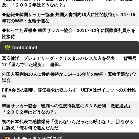
及」「２００２年はどうなの？」
◆悲報◆韓国サッカー協会 外国人審判約10人に性的接待か…14～15
年前のW杯・五輪予選な...
◆知ってた遅報◆ 韓国サッカー協会 2011～12年に国際審判員らを
性接待
footballnet
冨安健洋、プレミアリーグ・クリスタルパレス加入を発表！ 背番号
17「望んでいた場所」 鎌田...
外国人審判約10人に性的接待か…14～15年前のW杯・五輪予選など7
試合
FIFA会長の謝罪、辞任要求は収まらず UEFAはボイコットの方針維
持
韓国サッカー協会 審判への性接待報道にＳＮＳ紛糾「徹底追及」
「２００２年はどうなの？」
初の日本代表で感情爆発「使わないんだったら呼ぶな！」 涙ながら
に訴え「俺を何で選んだんだ...
カルチョまとめブログ