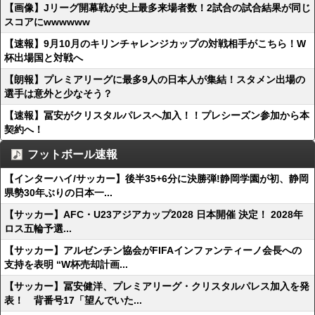
【画像】Jリーグ開幕戦が史上最多来場者数！2試合の試合結果が同じ
スコアにwwwwww
【速報】9月10月のキリンチャレンジカップの対戦相手がこちら！W
杯出場国と対戦へ
【朗報】プレミアリーグに最多9人の日本人が集結！スタメン出場の
選手は意外と少なそう？
【速報】冨安がクリスタルパレスへ加入！！プレシーズン参加から本
契約へ！
フットボール速報
【インターハイ/サッカー】後半35+6分に決勝弾!静岡学園が初、静岡
県勢30年ぶりの日本一...
【サッカー】AFC・U23アジアカップ2028 日本開催 決定！ 2028年
ロス五輪予選...
【サッカー】アルゼンチン協会がFIFAインファンティーノ会長への
支持を表明 “W杯売却計画...
【サッカー】冨安健洋、プレミアリーグ・クリスタルパレス加入を発
表！ 背番号17「望んでいた...