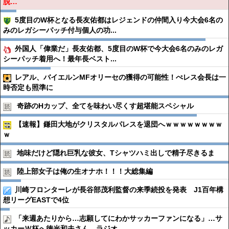
脱…
5度目のW杯となる長友佑都はレジェンドの仲間入り今大会6名の
みのレガシーパッチ付与個人の功...
外国人「偉業だ」長友佑都、5度目のW杯で今大会6名のみのレガ
シーパッチ着用へ！最年長ベスト...
レアル、バイエルンMFオリーセの獲得の可能性！ぺレス会長は一
時否定も照準に
奇跡のHカップ、全てを味わい尽くす超堪能スペシャル
【速報】鎌田大地がクリスタルパレスを退団へｗｗｗｗｗｗｗｗ
ｗ
地味だけど隠れ巨乳な彼女、Tシャツハミ出しで精子尽きるま
陸上部女子は俺の生オナホ！！！大総集編
川崎フロンターレが長谷部茂利監督の来季続投を発表 J1百年構
想リーグEASTで4位
「来週あたりから…志願してにわかサッカーファンになる」…サ
ッカーＷ杯へ徳光和夫さん、ラジオ...