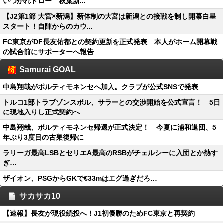
いつかれドロー 秋葉新...
【J2第1節 大宮×新潟】新体制の大宮は新潟との接戦を制し開幕白星
スタート！自陣からのカウ...
FC東京がDF長友佑都との契約更新を正式発表 本人がホーム開幕戦
の試合前にサポーターへ報告
Samurai GOAL
中島翔哉がポルティモネンセへ加入。クラブが公式SNSで発表
トルコ1部トラブゾンスポル、サラーとの交渉開始を公式宣言！ 5日
に現地入りし正式契約へ
中島翔哉、ポルティモネンセ帰還が正式決定！ 今夏に浦和退団、5
年ぶり3度目の古巣復帰に
ラリーガ最高LSBとセリエA最高のRSBがチェルシーに入団とか熱す
ぎ…
ザイオン、PSGからGKで€33mはエグ過ぎだろ…
サカサカ10
【速報】長友が現役続投へ！J1初優勝のためFC東京と再契約