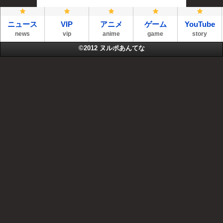
ニュース
VIP
アニメ
ゲーム
YouTube
news
vip
anime
game
story
©2012
ヌルポあんてな