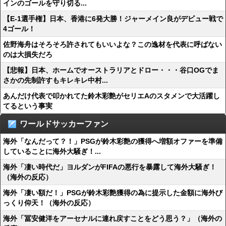
インのゴールを守り切る...
【E-1選手権】日本、香港に6発大勝！ジャーメイン良がデビュー戦で
4ゴール！
佐野海舟はそろそろ許されてもいいよな？この逸材を代表に呼ばない
のは大損失だろ
【悲報】日本、ホームでオーストラリアとドロー・・・谷口OGでま
さかの先制許すもキレキレ中村...
あんだけ代表で叩かれてた鈴木彩艶がセリエAのスタメンで大活躍し
てるという事実
ワールドサッカーファン
海外「なんだって？！」PSGが鈴木彩艶の獲得へ増額オファーを準備
していることに海外大騒ぎ！...
海外「凄い時代だ」ヨルダンがFIFAの悪行を暴露して海外大騒ぎ！
（海外の反応）
海外「凄い額だ！」PSGが鈴木彩艶獲得の為に提示した金額に海外び
っくり仰天！（海外の反応）
海外「冨安健洋をアーセナルに連れ戻すことをどう思う？」（海外の