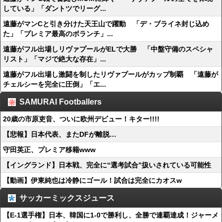
している」「ダントツでリーグ...
遠藤がマンCと引き分けた天王山で躍動 「デ・ブライネ封じ込め
た」「プレミア最高のボランチ」...
遠藤がフル出場しリヴァプールがELで大勝 「中盤守備のスペシャ
リスト」「マジで絶大な存在」...
遠藤がフル出場し激闘を制したリヴァプールがカップ制覇 「遠藤が
チェルシーを完全に圧倒」「エ...
SAMURAI Footballers
20歳の市原吏音、ついに欧州デビュー！キター!!!!
【悲報】日本代表、またDFが離脱…
守田英正、プレミア移籍www
【イングランド】日本戦、完全に“選考試合”扱いされている可能性
【動画】伊東純也は冷静にゴール！試合は完全にカオスw
サッカーミックスジュース
【E-1選手権】日本、韓国に1-0で勝利し、全勝で連覇達成！ジャーメ