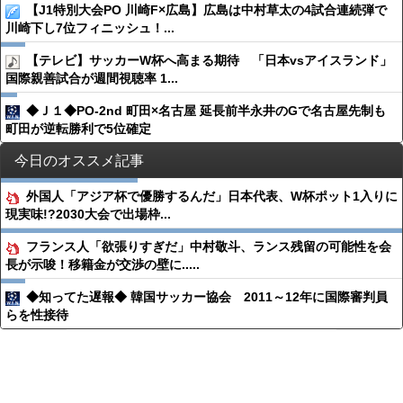
【J1特別大会PO 川崎F×広島】広島は中村草太の4試合連続弾で
川崎下し7位フィニッシュ！...
【テレビ】サッカーW杯へ高まる期待 「日本vsアイスランド」
国際親善試合が週間視聴率 1...
◆Ｊ１◆PO-2nd 町田×名古屋 延長前半永井のGで名古屋先制も
町田が逆転勝利で5位確定
今日のオススメ記事
外国人「アジア杯で優勝するんだ」日本代表、W杯ポット1入りに
現実味!?2030大会で出場枠...
フランス人「欲張りすぎだ」中村敬斗、ランス残留の可能性を会
長が示唆！移籍金が交渉の壁に.....
◆知ってた遅報◆ 韓国サッカー協会 2011～12年に国際審判員
らを性接待