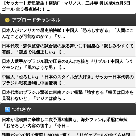
【サッカー】新星誕生！横浜F・マリノス、三井寺 眞16歳4カ月5日
ゴール 全３得点絡む！ ...
アブロードチャンネル
日本人がアメリカで歴史的快挙！中国人「恐ろしすぎる」「人間にこ
んなことが可能なのか？」「サ...
日本代表・森保監督の試合後の振る舞いに中国感心「親しみやすくて
有能」「謙虚で礼儀正しい」【...
日本人選手がブラジル戦で圧巻の3人ぶち抜きドリブル！中国人「バ
ケモンだ」「風のような男」【...
中国人「恐ろしい」「日本のスタイルが大好き」サッカー日本代表の
ブラジル戦初勝利に中国驚嘆【...
日本代表のブラジル撃破に東南アジア衝撃「強すぎる「韓国は日本を
見習わないと」「アジアは彼ら...
つれさか
日本が北朝鮮に辛勝し二次予選3連勝も、海外ファンは采配に辛辣
「おそろしい内容の後半」「今日...
遠藤がマンC戦で奮闘しMOMに輝く 「リヴァプールの全てを体現