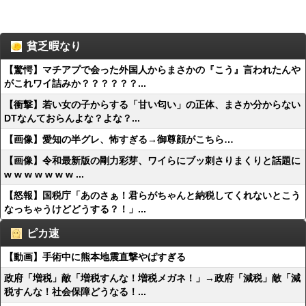
貧乏暇なり
【驚愕】マチアプで会った外国人からまさかの『こう』言われたんや
がこれワイ詰みか？？？？？？...
【衝撃】若い女の子からする「甘い匂い」の正体、まさか分からない
DTなんておらんよな？よな？...
【画像】愛知の半グレ、怖すぎる→御尊顔がこちら…
【画像】令和最新版の剛力彩芽、ワイらにブッ刺さりまくりと話題に
w w w w w w w ...
【怒報】国税庁「あのさぁ！君らがちゃんと納税してくれないとこう
なっちゃうけどどうする？！」...
ピカ速
【動画】手術中に熊本地震直撃やばすぎる
政府「増税」敵「増税すんな！増税メガネ！」→政府「減税」敵「減
税すんな！社会保障どうなる！...