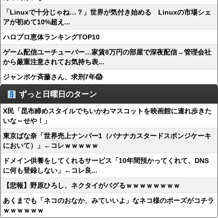
「Linuxで十分じゃね…？」世界が気付き始める Linuxの市場シェ
アが初めて10%超え...
ハロプロ恵体ランキングTOP10
ゲーム配信ユーチューバー…家賃8万円の部屋で深夜配信→管理会社
から厳重注意されてお気持ち表...
ジャンポケ斉藤さん、求刑7年😱
ずっと日曜日のターン
X民「昆布締めスタイルでちいかわマスコットを映画館に連れ歩きた
いな～せや！」
東京ばな奈「世界売上ナンバー1（バナナカスタードスポンジケーキ
において）」←コレｗｗｗｗｗ
ドメイン供養をしてくれるサービス「10年間預かってくれて、DNS
に何も登録しない」←コレ良...
【悲報】野原ひろし、ネクタイがバグるｗｗｗｗｗｗｗｗ
あくまでも「ネコのおなか、みていいよ」なネコ様のポーズがコチラ
ｗｗｗｗｗｗ