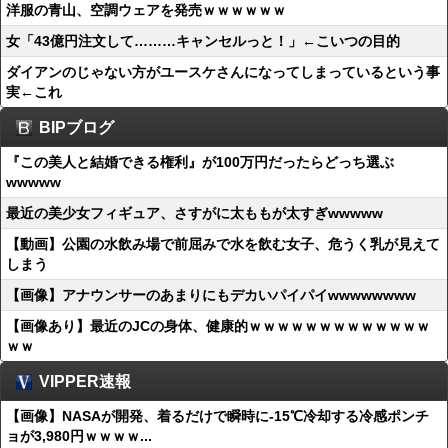
洋服の青山、空調ウェアを発売ｗｗｗｗｗｗ
女「43億円注文して………キャンセルっと！」←こいつの目的
ダイアンのじゃない方がユースケさんになってしまっているという事
実←これ
BIPブログ
『この美人と結婚できる権利』が100万円だったらどっち選ぶ
wwwww
最近の美少女フィギュア、さすがに太ももが太すぎwwwww
【動画】公園の水飲み場で前屈みで水を飲む女子、危うく乳が見えて
しまう
【画像】アナウンサーのあまりにもデカいパイパイwwwwwwww
【画像あり】最近のJCの身体、健康的ｗｗｗｗｗｗｗｗｗｗｗｗｗ
ｗｗ
VIPPER速報
【画像】NASAが開発、着るだけで瞬時に-15℃冷却する冷感ポンチ
ョが3,980円ｗｗｗｗ...