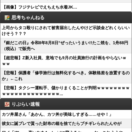
【画像】フジテレビでえちえち水着JK…
思考ちゃんねる
上司からタコ殴りにされて被害届出したんやけど示談金どれくらいい
けそう？？？
『銀だこの日』令和8年8月8日“ぜったいうまい!!たこ焼を、1舟88円
（税込）で販売へ
【超悲報】Z新入社員、意地でも9月の社員旅行の計画をやらないｗ
ｗｗ
【悲報】保護者「修学旅行は無料化するべき。体験格差を放置するの
か」←これ
【悲報】タクシー運転手、儲かりまくることが判明ｗｗｗｗｗｗｗｗ
ｗｗｗｗｗｗｗｗｗｗｗｗｗｗ...
りぷらい速報
カツ丼屋さん「あかん、カツ丼が美味しすぎる……せや！」
彼女に誕プレで貰った財布の箱を捨てたらブチギレられたんやが