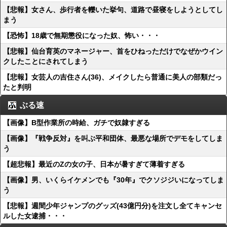
【悲報】女さん、歩行者を轢いた挙句、道路で昼寝をしようとしてし
まう
【恐怖】18歳で無期懲役になった奴、怖い・・・
【悲報】仙台育英のマネージャー、首をひねっただけでなぜかウイン
クしたことにされてしまう
【悲報】女芸人の吉住さん(36)、メイクしたら普通に美人の部類だっ
たと判明
ぶる速
【画像】B型作業所の時給、ガチで奴隷すぎる
【画像】『戦争反対』を叫ぶ平和団体、最悪な場所でデモをしてしま
う
【超悲報】最近のZの女の子、日本が暑すぎて薄着すぎる
【画像】男、いくらイケメンでも『30年』でクソジジいになってしま
う
【悲報】週間少年ジャンプのグッズ(43億円分)を注文し全てキャンセ
ルした女逮捕・・・