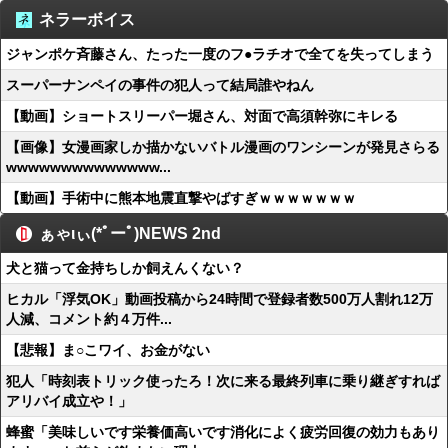
ネラーボイス
ジャンポケ斉藤さん、たった一度のフ●ラチオで全てを失ってしまう
スーパーナンペイの事件の犯人って結局誰やねん
【動画】ショートスリーパー堀さん、対面で高須幹弥にキレる
【画像】女漫画家しか描かないバトル漫画のワンシーンが発見さらる
wwwwwwwwwwwwww...
【動画】手術中に熊本地震直撃やばすぎｗｗｗｗｗｗｗ
ぁゃιぃ(*ﾟーﾟ)NEWS 2nd
犬と猫って金持ちしか飼えんくない？
ヒカル「浮気OK」動画投稿から24時間で登録者数500万人割れ12万
人減、コメント約４万件...
【悲報】ま○こワイ、お金がない
犯人「時刻表トリック使ったろ！次に来る最終列車に乗り継ぎすれば
アリバイ成立や！」
蜂蜜「美味しいです栄養価高いです消化によく疲労回復の効力もあり