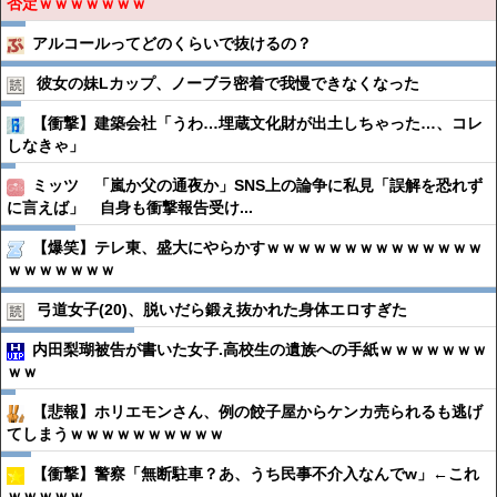
否定ｗｗｗｗｗｗｗ
アルコールってどのくらいで抜けるの？
彼女の妹Lカップ、ノーブラ密着で我慢できなくなった
【衝撃】建築会社「うわ…埋蔵文化財が出土しちゃった…、コレ
しなきゃ」
ミッツ 「嵐か父の通夜か」SNS上の論争に私見「誤解を恐れず
に言えば」 自身も衝撃報告受け...
【爆笑】テレ東、盛大にやらかすｗｗｗｗｗｗｗｗｗｗｗｗｗｗ
ｗｗｗｗｗｗｗ
弓道女子(20)、脱いだら鍛え抜かれた身体エロすぎた
内田梨瑚被告が書いた女子.高校生の遺族への手紙ｗｗｗｗｗｗｗ
ｗｗ
【悲報】ホリエモンさん、例の餃子屋からケンカ売られるも逃げ
てしまうｗｗｗｗｗｗｗｗｗｗ
【衝撃】警察「無断駐車？あ、うち民事不介入なんでw」←これ
ｗｗｗｗｗ