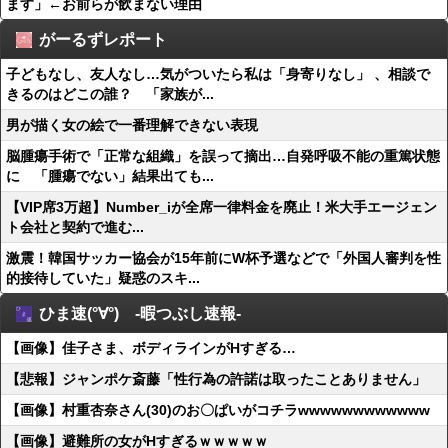
ます」←お前らが飲まない理由
がーるずレポート
子どもなし、友人なし…気がついたら私は「身寄りなし」 、相談で
きるのはどこの誰？ 「家族が...
男が描く女の絵で一番理解できない表現
脳腫瘍手術で「正常な組織」を誤って摘出…自発呼吸不能の重篤状態
に 「腫瘍でない」結果出ても...
【VIP席3万超】Number_iが全席一律料金を廃止！米大手エージェン
ト会社と契約で進む...
激震！韓国サッカー協会が15年前にW杯予選などで「外国人審判を性
的接待していた」疑惑のスキ...
ひま速(°∀°) -暇つぶし速報-
【画像】佳子さま、ボディラインがHすぎる…
【悲報】ジャンポケ斎藤「性行為の許諾は取ったことありません」
【画像】村重杏奈さん(30)のお〇ぱいがコチラwwwwwwwwwwww
【画像】避難所の女がHすぎるｗｗｗｗｗ