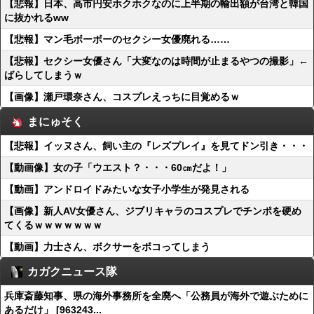
【悲報】日本、高市円安ホクホクなのに上半期の輸出額が台湾と韓国
に抜かれるww
【悲報】マン毛ボーボーのセクシー女優廃れる……
【悲報】セクシー女優さん「大変なのは時間が止まるやつの撮影」←
ばらしてしまうｗ
【画像】瀬戸環奈さん、コスプレえっちに目覚めるｗ
まにゅそく
【悲報】イッヌさん、飼い主の『レズプレイ』を見てドン引き・・・
【動画像】女の子「ウエスト？・・・60㎝だよ！」
【動画】アンドロイドみたいな女子小学生が発見される
【画像】新人AV女優さん、ジブリキャラのコスプレでチンポを硬め
てくるｗｗｗｗｗｗｗ
【動画】力士さん、ボクサーをボコってしまう
カガクニュース隊
兵庫斎藤知事、県の海外事務所を全廃へ「公務員が海外で遊ぶために
あるだけ」 [963243...