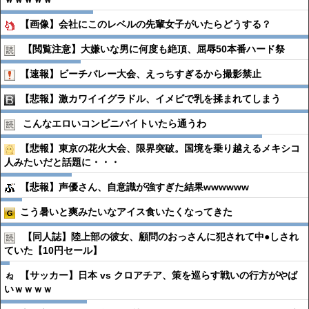
【画像】会社にこのレベルの先輩女子がいたらどうする？
【閲覧注意】大嫌いな男に何度も絶頂、屈辱50本番ハード祭
【速報】ビーチバレー大会、えっちすぎるから撮影禁止
【悲報】激カワイイグラドル、イメビで乳を揉まれてしまう
こんなエロいコンビニバイトいたら通うわ
【悲報】東京の花火大会、限界突破。国境を乗り越えるメキシコ
人みたいだと話題に・・・
【悲報】声優さん、自意識が強すぎた結果wwwwww
こう暑いと爽みたいなアイス食いたくなってきた
【同人誌】陸上部の彼女、顧問のおっさんに犯されて中●︎しされ
ていた【10円セール】
【サッカー】日本 vs クロアチア、策を巡らす戦いの行方がやば
いｗｗｗｗ