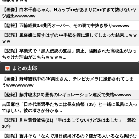
地獄ｗｗｗｗ
【画像】白木千春ちゃん、Hカップ●●があまりに●●すぎて抜けないヤ
ツ続出wwwwww
【悲報】五輪経費3.6兆円オーバー、その裏で中抜き祭りwwwww
【悲報】風俗嬢に渡すはずの●●手紙を姪に渡してしまった結果…ｗｗ
ｗｗ
【悲報】卒業式で「黒人伝統の髪型」禁止、隔離された高校生がぶっ
ちゃけた理由がこちらｗｗｗｗ...
まとめ太郎
【画像】野球観戦中のJK集団さん、テレビカメラに撮影されてしま
うwwwwwwww
【悲報】藤井聡太(23)昼食のレギュレーション違反で失格wwwww
吉田麻也「日本代表選手たちには長友佑都（39）と一緒に風呂に入っ
てほしい。彼の凄さが分かる...
【悲報】川村葉音被告(21)「手は出してないけど足は出した」→懲役
30年
【朗報】蒼井そら「なんで旭日旗掲げるの？嫌がる人いるなら掲げな