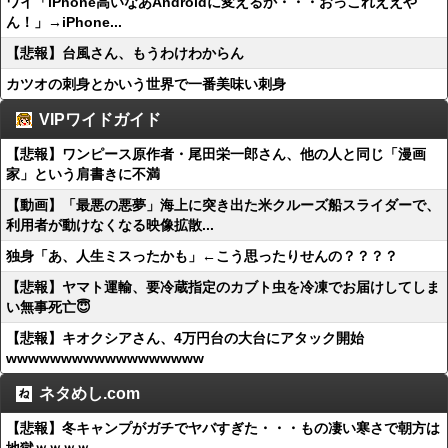
ワイ「iPhone高いなあAndroidに変えるか・・・おっこれええや
ん！」→iPhone...
【悲報】台風さん、もうわけわからん
カツオの刺身とかいう世界で一番美味い刺身
VIPワイドガイド
【悲報】ワンピース原作者・尾田栄一郎さん、他の人と同じ「漫画
家」という肩書きに不満
【動画】「最悪の悪夢」海上に突き出た米クルーズ船スライダーで、
利用者が動けなくなる映像拡散...
独身「あ、人生ミスったかも」←こう思ったりせんの？？？？
【悲報】ヤマト運輸、要冷蔵指定のカブト虫を冷凍でお届けしてしま
い無事死亡😇
【悲報】キオクシアさん、4万円台の大台にアタック開始
wwwwwwwwwwwwwwwwww
ネタめし.com
【悲報】冬キャンプがガチでヤバすぎた・・・もの凄い寒さで朝方は