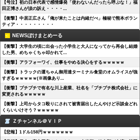
【号泣】初の日本代表で感情爆発「使わないんだったら呼ぶな！」福
田正博さんが涙の訴え・・・・...
【衝撃】中居正広さん「俺が来たことは内緒だべ」極秘で熊本ボラン
ティア・・・・・・・・・
NEWSぽけまとめーる
【衝撃】大学生の頃に出会った小学生と大人になってから再会し結婚
した男、めちゃくちゃ叩かれて...
【衝撃】アラフォーワイ、仕事をやめる決心をするｗｗｗｗｗ
【衝撃】トラックの運ちゃん御用達ターミナル食堂のオムライスが強
すぎるｗｗｗｗｗ(※画像あり...
【衝撃】プチプチで有名な川上産業、社名を「プチプチ株式会社」に
変更されるｗｗｗｗｗ
【衝撃】上司からタコ殴りにされて被害届出したんやけど示談金どれ
くらいいけそう？ｗｗｗｗｗ
Ｚチャンネル＠ＶＩＰ
【悲報】1ドル158円ｗｗｗｗｗｗｗ