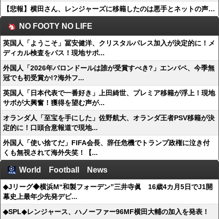
【悲報】横田さん、レンジャーズに移籍したのは悪手とネットの声…
NO FOOTY NO LIFE
英国人「ようこそ」冨安健洋、クリスタルパレス加入が決定的に！メ
ディカル検査をパス！現地サポ...
外国人「2026年バロンドールは誰が受賞すべき?」エンバペ、今季無
冠でも初受賞か!?海外フ...
英国人「日本代表で一番好き」上田綺世、プレミア移籍が浮上！現地
サポが大興奮！獲得を望む声が...
オランダ人「至宝を手にした」佐野航大、オランダ王者PSV移籍が決
定的に！口頭合意報道で現地...
外国人「使い捨てだ」FIFA会長、辞任危機でトランプ政権に泣き付
くも無視されて海外失笑！【...
World Football News
◆Jリーグ◆横浜M“和製フォーデン”三井寺眞 16歳4カ月5日でJ1開
幕史上最年少先発デビ...
◆SPL◆レンジャース、ハノーファー96MF横田大輔の加入を発表！