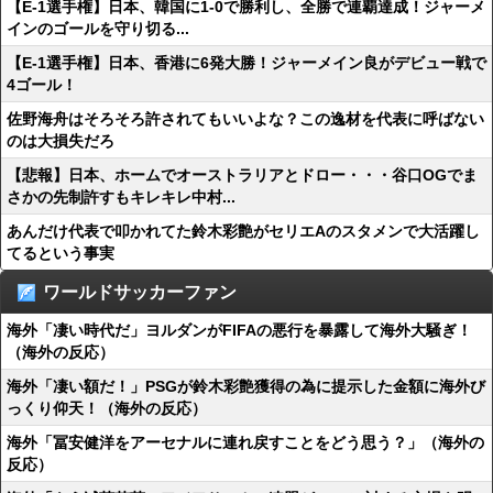
【E-1選手権】日本、韓国に1-0で勝利し、全勝で連覇達成！ジャーメ
インのゴールを守り切る...
【E-1選手権】日本、香港に6発大勝！ジャーメイン良がデビュー戦で
4ゴール！
佐野海舟はそろそろ許されてもいいよな？この逸材を代表に呼ばない
のは大損失だろ
【悲報】日本、ホームでオーストラリアとドロー・・・谷口OGでま
さかの先制許すもキレキレ中村...
あんだけ代表で叩かれてた鈴木彩艶がセリエAのスタメンで大活躍し
てるという事実
ワールドサッカーファン
海外「凄い時代だ」ヨルダンがFIFAの悪行を暴露して海外大騒ぎ！
（海外の反応）
海外「凄い額だ！」PSGが鈴木彩艶獲得の為に提示した金額に海外び
っくり仰天！（海外の反応）
海外「冨安健洋をアーセナルに連れ戻すことをどう思う？」（海外の
反応）