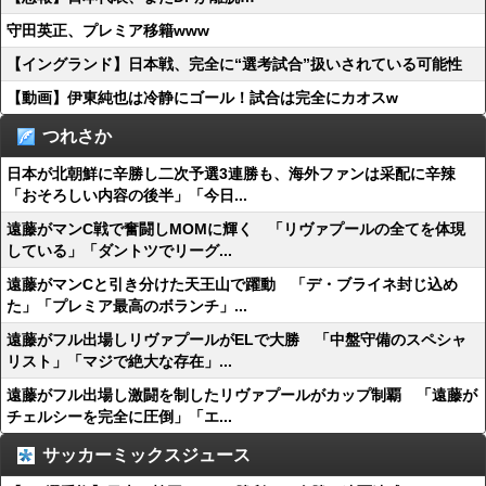
守田英正、プレミア移籍www
【イングランド】日本戦、完全に“選考試合”扱いされている可能性
【動画】伊東純也は冷静にゴール！試合は完全にカオスw
つれさか
日本が北朝鮮に辛勝し二次予選3連勝も、海外ファンは采配に辛辣
「おそろしい内容の後半」「今日...
遠藤がマンC戦で奮闘しMOMに輝く 「リヴァプールの全てを体現
している」「ダントツでリーグ...
遠藤がマンCと引き分けた天王山で躍動 「デ・ブライネ封じ込め
た」「プレミア最高のボランチ」...
遠藤がフル出場しリヴァプールがELで大勝 「中盤守備のスペシャ
リスト」「マジで絶大な存在」...
遠藤がフル出場し激闘を制したリヴァプールがカップ制覇 「遠藤が
チェルシーを完全に圧倒」「エ...
サッカーミックスジュース