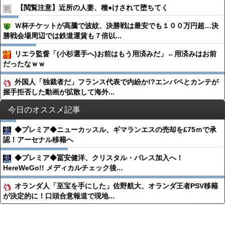
【閲覧注意】近所の人妻、種●︎けされて堕ちてく
Ｗ杯チケットが高騰で波紋、決勝戦は最安でも１００万円超…決
勝戦会場周辺では鉄道運賃も７倍以...
リエラ監督「(小杉選手へ)お前はもう用済みだ」←用済みはお前
だったなｗｗ
外国人「独裁者だ」フランス代表で内紛か!?エンバペとカンテが
握手拒否した動画が拡散して海外...
今日のオススメ記事
◆プレミア◆ニューカッスル、ギマランエスの売却を£75ｍで承
認！アーセナル移籍へ
◆プレミア◆冨安健洋、クリスタル・パレス加入へ！
HereWeGo!! メディカルチェック後...
オランダ人「至宝を手にした」佐野航大、オランダ王者PSV移籍
が決定的に！口頭合意報道で現地...