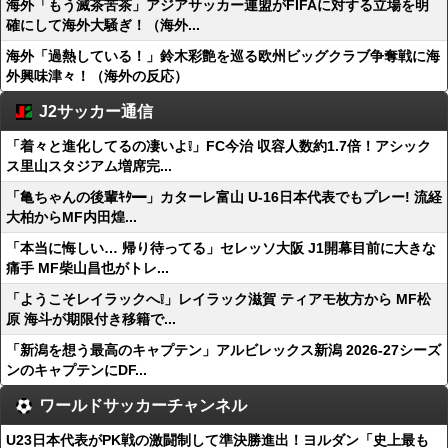
海外「もう滅茶苦茶」アジアサッカー連盟がFIFAに対する立場を明
確にして海外大騒ぎ！（海外...
海外「過熱している！」鈴木彩艶を巡る欧州ビッグクラブ争奪戦に海
外興味津々！（海外の反応）
J2サッカー通信
「着々と進化してるの凄いよ❕」FC今治 収容人数約1.7倍！アシック
ス里山スタジアム増席完...
「亀ちゃんの後輩ｷﾀ━」カターレ富山 U-16日本代表でもプレー! 流経
大柏からMF内田煌...
「本当に悔しい… 帰り待ってる」セレッソ大阪 J1開幕目前に大きな
痛手 MF柴山昌也がトレ...
「ようこそレイラックへ❕」レイラック滋賀 ティアモ枚方から MF松
原 海斗が期限付き移籍で...
「新潟を想う最高のキャプテン」アルビレックス新潟 2026-27シーズ
ンのキャプテンにDF...
ワールドサッカーチャンネル
U23日本代表がPK戦の激闘制して準決勝進出！ヨルダン「史上最も