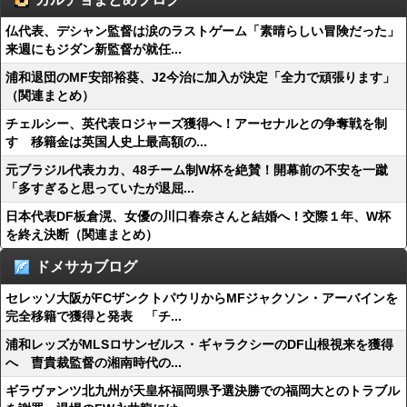
仏代表、デシャン監督は涙のラストゲーム「素晴らしい冒険だった」
来週にもジダン新監督が就任...
浦和退団のMF安部裕葵、J2今治に加入が決定「全力で頑張ります」
（関連まとめ）
チェルシー、英代表ロジャーズ獲得へ！アーセナルとの争奪戦を制
す 移籍金は英国人史上最高額の...
元ブラジル代表カカ、48チーム制W杯を絶賛！開幕前の不安を一蹴
「多すぎると思っていたが退屈...
日本代表DF板倉滉、女優の川口春奈さんと結婚へ！交際１年、W杯
を終え決断（関連まとめ）
ドメサカブログ
セレッソ大阪がFCザンクトパウリからMFジャクソン・アーバインを
完全移籍で獲得と発表 「チ...
浦和レッズがMLSロサンゼルス・ギャラクシーのDF山根視来を獲得
へ 曺貴裁監督の湘南時代の...
ギラヴァンツ北九州が天皇杯福岡県予選決勝での福岡大とのトラブル