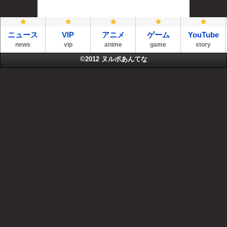
ニュース
VIP
アニメ
ゲーム
YouTube
news
vip
anime
game
story
©2012
ヌルポあんてな