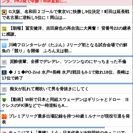
ンダ、PK2発で辛勝！W杯直前に...
G大阪、名和田２ゴールで東京Vに快勝し9位決定！町田は延長戦
で名古屋に逆転し5位に！岡山は...
【朗報】冨安健洋、吉田麻也の再合流に大興奮！ 背番号22の継承
に感謝。
川崎フロンターレが（たぶん）Jリーグ初となる試合会場での鮮
魚の「競り」を開催 ふろん太は朝...
泥酔後輩、全裸でデレデレ、ツンツンなのにヤっちまった不倫
◆Ｊ１◆PO-2nd 水戸×長崎 水戸2戦目も0-1で敗れ18位、長崎は
17位で終了
痴女が乱れて潮吹いて男を骨抜きにしてく
【動画】W杯で日本と同組スウェーデンはギリシャとドロー ヨ
ケレスのFK弾などで一時逆転もA...
プレミアリーグ最多出場記録を持つ40歳ミルナーが現役引退を発
表
チュニジア人「棄権しよう」日本代表とW杯同組のチュニジア、