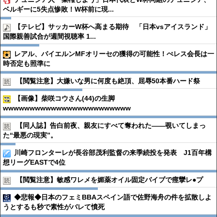
ベルギーに5失点惨敗！W杯前に現...
【テレビ】サッカーW杯へ高まる期待 「日本vsアイスランド」
国際親善試合が週間視聴率 1...
レアル、バイエルンMFオリーセの獲得の可能性！ぺレス会長は一
時否定も照準に
【閲覧注意】大嫌いな男に何度も絶頂、屈辱50本番ハード祭
【画像】柴咲コウさん(44)の生脚
wwwwwwwwwwwwwwwwwwwwwwww
【同人誌】告白前夜、親友にすべて奪われた――覗いてしまっ
た“最悪の現実”。
川崎フロンターレが長谷部茂利監督の来季続投を発表 J1百年構
想リーグEASTで4位
【閲覧注意】敏感ワレメを媚薬オイル固定バイブで痙攣レ●︎プ
◆悲報◆日本のフェミBBAスペイン語で佐野海舟の件を拡散しよ
うとするも秒で素性がバレて憤死