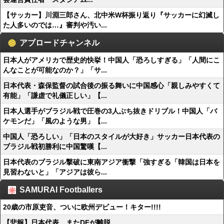
【サッカー】川淵三郎さん、北中米W杯振り返り『サッカーに幻滅し
た人多いのでは…』審判や汚い...
アブロードチャンネル
日本人がアメリカで歴史的快挙！中国人「恐ろしすぎる」「人間にこ
んなことが可能なのか？」「サ...
日本代表・森保監督の試合後の振る舞いに中国感心「親しみやすくて
有能」「謙虚で礼儀正しい」【...
日本人選手がブラジル戦で圧巻の3人ぶち抜きドリブル！中国人「バ
ケモンだ」「風のような男」【...
中国人「恐ろしい」「日本のスタイルが大好き」サッカー日本代表の
ブラジル戦初勝利に中国驚嘆【...
日本代表のブラジル撃破に東南アジア衝撃「強すぎる「韓国は日本を
見習わないと」「アジアは彼ら...
SAMURAI Footballers
20歳の市原吏音、ついに欧州デビュー！キター!!!!
【悲報】日本代表、またDFが離脱…