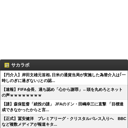
サカラボ
【円介入】岸田文雄元首相､日米の通貨当局が実施した為替介入は｢一
時しのぎに過ぎない｣との認...
【速報】FIFA会長、過ち認め「心から謝罪」←頭を丸めろとネット
の声ｗｗｗｗｗｗｗｗ
【謎】森保監督「続投の謎」 JFAのドン・田嶋幸三に直撃 「目標達
成できなかったからと言...
【正式】冨安健洋 プレミアリーグ・クリスタルパレス入りへ BBC
など複数メディアが報道キタ...