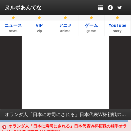
ヌルポあんてな
ニュース
VIP
アニメ
ゲーム
YouTube
news
vip
anime
game
story
オランダ人「日本に寿司にされる」日本代表W杯初戦の相手オランダ、PK2発で辛勝！W杯直前に悲観論が続出！【海外の反応】
オランダ人「日本に寿司にされる」日本代表W杯初戦の相手オラ