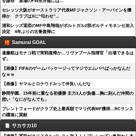
を謝罪 退場のFW永井龍には...
セレッソ大阪がオーストラリア代表MFジャクソン・アーバインを獲
得か クラブはXに“匂わせ”...
浦和レッズ退団のMF中島翔哉がポルトガル2部ポルティモネンセ加入
決定 4年ぶりの古巣復帰に
Samurai GOAL
遠藤航はモナコ戦で実戦復帰か…リヴァプール指揮官「出場できるは
ず」
【画像】FIFAのゲームパッケージってマジでエムバペばっかなんだ
なｗｗ
【画像】ヤマルとロナウドJrって仲良いんだな
静岡学園、15年前に重なる初優勝 主力3人が負傷…胸に刻んだ仲間の
想い「なにがなんでも」
ブレントフォードがクラブ史上最高額でマリ代表MF獲得…RCランス
の躍進に貢献
サカサカ10