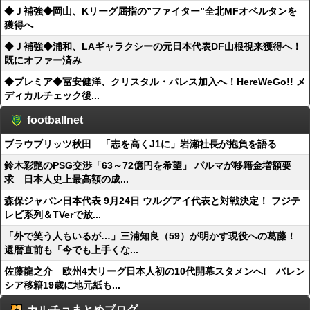
◆Ｊ補強◆岡山、Kリーグ屈指の”ファイター”全北MFオベルタンを
獲得へ
◆Ｊ補強◆浦和、LAギャラクシーの元日本代表DF山根視来獲得へ！
既にオファー済み
◆プレミア◆冨安健洋、クリスタル・パレス加入へ！HereWeGo!! メ
ディカルチェック後...
footballnet
ブラウブリッツ秋田 「志を高くJ1に」岩瀬社長が抱負を語る
鈴木彩艶のPSG交渉「63～72億円を希望」 パルマが移籍金増額要
求 日本人史上最高額の成...
森保ジャパン日本代表 9月24日 ウルグアイ代表と対戦決定！ フジテ
レビ系列＆TVerで放...
「外で笑う人もいるが…」三浦知良（59）が明かす現役への葛藤！
還暦直前も「今でも上手くな...
佐藤龍之介 欧州4大リーグ日本人初の10代開幕スタメンへ! バレン
シア移籍19歳に地元紙も...
カルチョまとめブログ