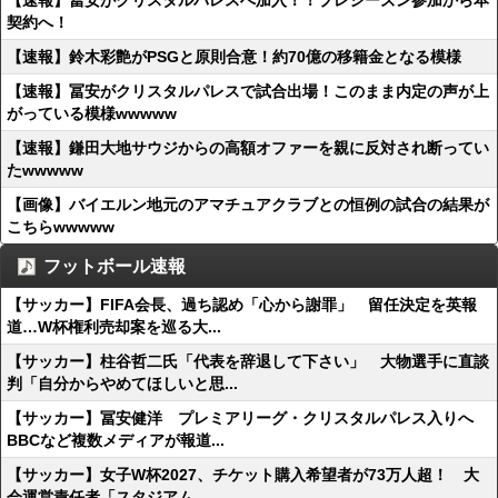
【速報】冨安がクリスタルパレスへ加入！！プレシーズン参加から本
契約へ！
【速報】鈴木彩艶がPSGと原則合意！約70億の移籍金となる模様
【速報】冨安がクリスタルパレスで試合出場！このまま内定の声が上
がっている模様wwwww
【速報】鎌田大地サウジからの高額オファーを親に反対され断ってい
たwwwww
【画像】バイエルン地元のアマチュアクラブとの恒例の試合の結果が
こちらwwwww
フットボール速報
【サッカー】FIFA会長、過ち認め「心から謝罪」 留任決定を英報
道…W杯権利売却案を巡る大...
【サッカー】柱谷哲二氏「代表を辞退して下さい」 大物選手に直談
判「自分からやめてほしいと思...
【サッカー】冨安健洋 プレミアリーグ・クリスタルパレス入りへ
BBCなど複数メディアが報道...
【サッカー】女子W杯2027、チケット購入希望者が73万人超！ 大
会運営責任者「スタジアム...