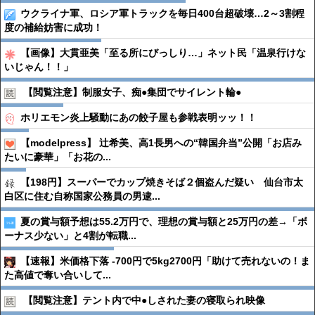
ウクライナ軍、ロシア軍トラックを毎日400台超破壊…2～3割程
度の補給妨害に成功！
【画像】大貫亜美「至る所にびっしり…」ネット民「温泉行けな
いじゃん！！」
【閲覧注意】制服女子、痴●︎集団でサイレント輪●︎
ホリエモン炎上騒動にあの餃子屋も参戦表明ッッ！！
【modelpress】 辻希美、高1長男への“韓国弁当”公開「お店み
たいに豪華」「お花の...
【198円】スーパーでカップ焼きそば２個盗んだ疑い 仙台市太
白区に住む自称国家公務員の男逮...
夏の賞与額予想は55.2万円で、理想の賞与額と25万円の差→「ボ
ーナス少ない」と4割が転職...
【速報】米価格下落 -700円で5kg2700円「助けて売れないの！ま
た高値で奪い合いして...
【閲覧注意】テント内で中●︎しされた妻の寝取られ映像