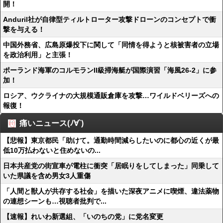
開！
Anduril社が自律型ティルトローター攻撃ドローンのコンセプトで衝
撃を与える！
中国外務省、広島原爆投下に関して「同情を得ようと核被害者の立場
を政治利用」と主張！
ポーランド海軍のコルモランII級掃海艇が国際演習「海風26-2」に参
加！
ロシア、ウクライナの大規模通販倉庫を攻撃…ワイルドベリーズへの
報復！
痛いニュース(ﾉ∀`)
【悲報】東京都民「助けて。通勤時間減らしたいのに都心の近くが最
低10万払わないと住めないの...
日本共産党の街宣車が電柱に衝突「居眠りをしてしまった」同乗して
いた県議を含め男女3人重傷
「人間と獣人が共存する社会」を描いた深夜アニメに喫煙、違法薬物
の連想シーンも…視聴者批判で...
【速報】れいわ新選組、「いのちの党」に党名変更