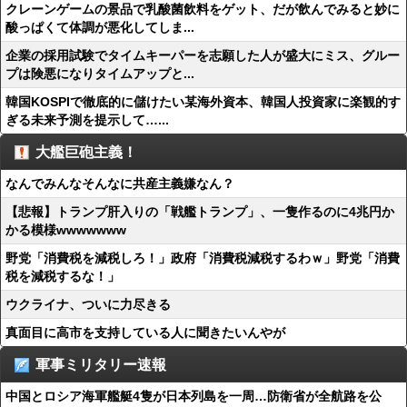
クレーンゲームの景品で乳酸菌飲料をゲット、だが飲んでみると妙に
酸っぱくて体調が悪化してしま...
企業の採用試験でタイムキーパーを志願した人が盛大にミス、グルー
プは険悪になりタイムアップと...
韓国KOSPIで徹底的に儲けたい某海外資本、韓国人投資家に楽観的す
ぎる未来予測を提示して…...
大艦巨砲主義！
なんでみんなそんなに共産主義嫌なん？
【悲報】トランプ肝入りの「戦艦トランプ」、一隻作るのに4兆円か
かる模様wwwwwww
野党「消費税を減税しろ！」政府「消費税減税するわｗ」野党「消費
税を減税するな！」
ウクライナ、ついに力尽きる
真面目に高市を支持している人に聞きたいんやが
軍事ミリタリー速報
中国とロシア海軍艦艇4隻が日本列島を一周…防衛省が全航路を公