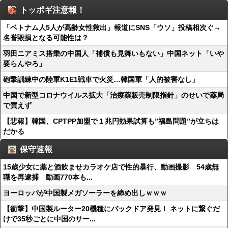
トッポギ注意報！
「ベトナム人5人が高齢女性救出」報道にSNS「ウソ」投稿相次ぐ→
名誉毀損となる可能性は？
羽田ニアミス搭乗の中国人「補償も見舞いもない」中国ネット「いや
要らんやろ」
砲撃訓練中の陸軍K1E1戦車で火災…韓国軍「人的被害なし」
中国で新型コロナウイルス拡大「治療薬販売制限指針」のせいで薬局
で買えず
【悲報】韓国、CPTPP加盟で１兆円効果試算も”福島問題”が立ちは
だかる
保守速報
15歳少女に薬と酒飲ませカラオケ店で性的暴行、動画撮影 54歳無
職を再逮捕 動画770本も...
ヨーロッパが中国製メガソーラーを締め出しｗｗｗ
【衝撃】中国製ルーター20機種にバックドア発見！ ネットに繋ぐだ
けで35秒ごとに中国のサー...