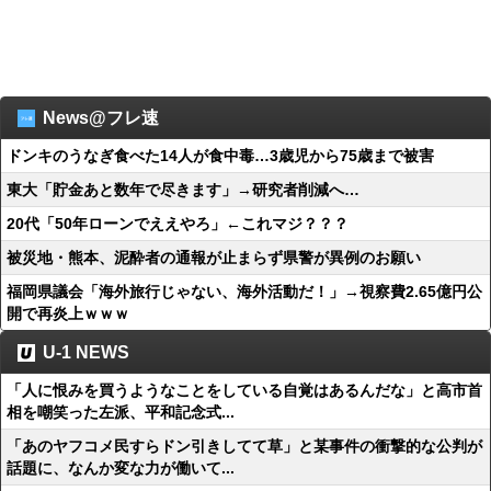
News@フレ速
ドンキのうなぎ食べた14人が食中毒…3歳児から75歳まで被害
東大「貯金あと数年で尽きます」→研究者削減へ…
20代「50年ローンでええやろ」←これマジ？？？
被災地・熊本、泥酔者の通報が止まらず県警が異例のお願い
福岡県議会「海外旅行じゃない、海外活動だ！」→視察費2.65億円公
開で再炎上ｗｗｗ
U-1 NEWS
「人に恨みを買うようなことをしている自覚はあるんだな」と高市首
相を嘲笑った左派、平和記念式...
「あのヤフコメ民すらドン引きしてて草」と某事件の衝撃的な公判が
話題に、なんか変な力が働いて...