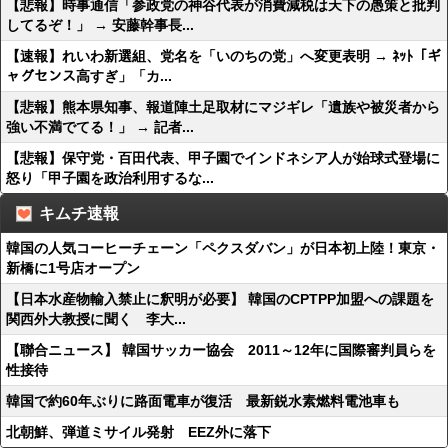
【悲報】時事通信「参政党の神谷代表が消費減税は天下の愚策と批判
してるぞ！」 → 安藤幹事長...
【速報】れいわ新選組、党名を「いのちの党」へ変更表明 → ﾈｯﾄ「ギ
ャグセンス高すぎ」「カ...
【悲報】熊本県知事、報道陣土足取材にマジギレ「遺族や被災者から
強い不満でてる！」 → 記者...
【悲報】保守党・百田代表、甲子園でインドネシア人が始球式登場に
怒り「甲子園を政治利用するな...
キムチ速報
韓国の人気コーヒーチェーン「ペクスダバン」が日本初上陸！東京・
新橋に1号店オープン
【日本水産物輸入禁止に釈明が必要】 韓国のCPTPP加盟への課題を
関西外大教授に聞く 李大...
【聯合ニュース】 韓国サッカー協会 2011～12年に国際審判員らを
性接待
韓国で約60年ぶりに路面電車が復活 最新鋭水素燃料電池車も
北朝鮮、弾道ミサイル発射 EEZ外に落下