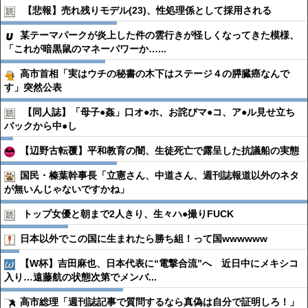
【悲報】売れ残りモデル(23)、性処理係として採用される
某テーマパークが炎上した件の雲行きが怪しくなってきた模様、
「これが暗黒鼠のマネーパワーか…...
高市首相「実はウチの秘書の木下はステージ４の膵臓癌なんで
す」突然公表
【同人誌】「母子●︎姦」口オ●︎ホ、お詫びマ●︎コ、ア●︎ル見せ立ち
バックから中●︎し
【辺野古転覆】平和教育の闇、生徒死亡で露呈した抗議船の実態
国民・榛葉幹事長「立憲さん、中道さん、週刊誌報道以外のネタ
が無いんじゃないですかね」
トップ女優と朝まで2人きり、生々ハ●︎撮りFUCK
日本以外でこの国に生まれたら勝ち組！って国wwwwww
【W杯】吉田麻也、日本代表に“電撃合流”へ 近日中にメキシコ
入り…遠藤航の状態次第でメンバ...
高市総理「週刊誌記事で質問するなら真偽は自分で証明しろ！」