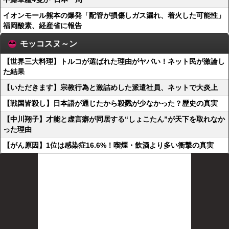
イオンモール熊本の爆発「配管が損傷しガス漏れ、着火した可能性」
福岡酸素、経産省に報告
モッコスヌ～ン
【世界三大料理】トルコが選ばれた理由がヤバい！ネット民が激論し
た結果
【いただきます】宗教行為と激詰めした派遣社員、ネットで大炎上
【戦国皆殺し】日本語が通じたから殺戮が少なかった？歴史の真実
【中川翔子】才能と虚言癖が同居する“しょこたん”が天下を取れなか
った理由
【がん原因】1位は感染症16.6%！喫煙・飲酒より多い衝撃の真実