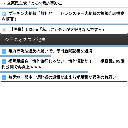
→ 立憲民主党「まるで私が悪い...
プーチン大統領「無礼だ」、ゼレンスキー大統領の首脳会談提案
を拒否！
【画像】142cm「私…デカチンが大好きなんですぅ」
今日のオススメ記事
暴力行為法違反の疑いで、毎日新聞記者を逮捕
福岡県議会「海外旅行じゃない、海外活動だ！」→視察費2.65億
円公開で再炎上ｗｗｗ
被災地・熊本、泥酔者の通報が止まらず県警が異例のお願い