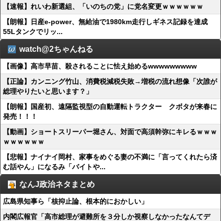
【速報】れいわ新選組、「いのちの党」に党名変更ｗｗｗｗｗｗ
【朗報】日産e-power、無給油で1980km走行しギネス記録を達成
55Lタンクでリッ...
watch@2ちゃんねる
【画像】高市早苗、殺されることに怯え始めるwwwwwwwww
【正論】カンニング竹山、消費税減税失敗→増税の流れ想像「次誰が
総理やりたいと思います？」
【朗報】国産初、遠隔監視型の自動運転トラクター クボタが来春に
発売！！！
【動画】ショートスリーパー堀さん、対面で高須幹弥にキレるｗｗｗ
ｗｗｗｗｗｗ
【悲報】ナイナイ岡村、家事をめぐる妻の不満に「言ってくれたら済
む話やん」になるみ「バイトや...
なんJ政治ネタまとめ
広島県知事ら「核抑止論、根本的におかしい」
内閣広報官「高市総理が避難所を３分しか視察しなかったなんてデ