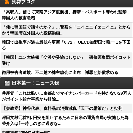
笑韓ブログ
「高収入」信じて東南アジア渡航後、携帯・パスポート奪われ監禁…
韓国人の被害急増
「俺に韓国語で話すのか？」…警察を「ニイェニイェニイェ」とから
かう韓国滞在外国人の投稿動画...
韓国で出生率が過去最低を更新「0.72」 OECD加盟国で唯一 1を下回
る
【韓国】ユン大統領「交渉や妥協はしない」 研修医集団ボイコット
受け
徴用被害者遺族、不二越の株主総会に出席 謝罪と賠償求める
日本第一！ニュース録
共産党「これは酷い…京都市でマイナンバーカードを持たない29万人
がポイント給付事業から排除...
【参政党】神谷代表、食料品の消費減税「天下の愚策だ」と批判
岸田文雄元首相､円安を阻止するために日米の通貨当局が実施した為
替介入は｢一時しのぎに過ぎな...
中露軍艦4隻が”日本一周”