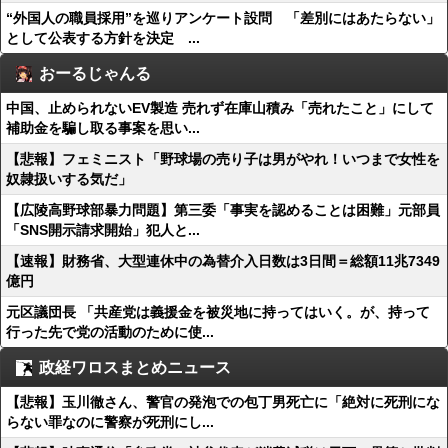
“外国人の職員採用”を巡りアンケート設問 「差別にはあたらない」
として公表する方針を決定 ...
おーるじゃんる
中国、止められないEV製造 売れず在庫山積み「売れたこと」にして
補助金を騙し取る事案を思い...
【悲報】フェミニスト「野球場の売り子は男がやれ！いつまで女性を
奴隷扱いする気だ」
【広陵高野球部暴力問題】第三委「事実を認めることは困難」元部員
「SNS開示請求開始」犯人と...
【速報】財務省、大型連休中の為替介入日数は3日間＝総額11兆7349
億円
元区議団長 「共産党は義援金を被災地に持ってはいく。が、持って
行った先で党の活動のために使...
政経ワロスまとめニュース
【悲報】玉川徹さん、警官の発泡での包丁男死亡に「絶対に死刑にな
らない罪なのに警察が死刑にし...