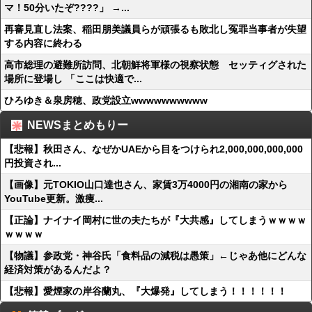
マ！50分いたぞ????」 →...
再審見直し法案、稲田朋美議員らが頑張るも敗北し冤罪当事者が失望
する内容に終わる
高市総理の避難所訪問、北朝鮮将軍様の視察状態 セッティグされた
場所に登場し 「ここは快適で...
ひろゆき＆泉房穂、政党設立wwwwwwwwww
NEWSまとめもりー
【悲報】秋田さん、なぜかUAEから目をつけられ2,000,000,000,000
円投資され...
【画像】元TOKIO山口達也さん、家賃3万4000円の湘南の家から
YouTube更新。激痩...
【正論】ナイナイ岡村に世の夫たちが『大共感』してしまうｗｗｗｗ
ｗｗｗｗ
【物議】参政党・神谷氏「食料品の減税は愚策」←じゃあ他にどんな
経済対策があるんだよ？
【悲報】愛煙家の岸谷蘭丸、『大爆発』してしまう！！！！！！