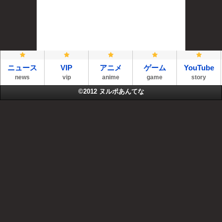
ニュース
VIP
アニメ
ゲーム
YouTube
news
vip
anime
game
story
©2012
ヌルポあんてな