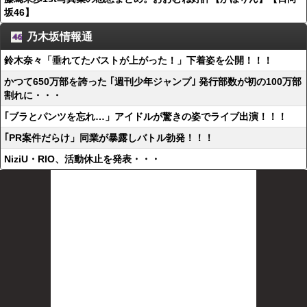
坂46】
乃木坂情報通
鈴木奈々「垂れてたバストが上がった！」下着姿を公開！！！
かつて650万部を誇った ｢週刊少年ジャンプ｣ 発行部数が初の100万部
割れに・・・
｢ブラとパンツを忘れ…」アイドルが驚きの姿でライブ出演！！！
｢PR案件だらけ」同業が暴露しバトル勃発！！！
NiziU・RIO、活動休止を発表・・・