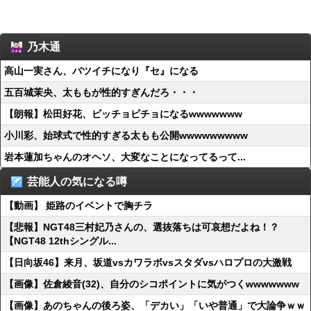
乃木通
高山一実さん、バツイチになり『セ』になる
五百城茉央、太ももが性的すぎんだろ・・・
【朗報】松田好花、ビッチョビチョになるwwwwwww
小川彩、始球式で性的すぎる太もも公開wwwwwwwww
岩本蓮加ちゃんのオヘソ、大変なことになってるって...
芸能人の気になる噂
【動画】 姫路のイベントで胸チラ
【悲報】NGT48三村妃乃さんの、選抜落ちは可哀想だよね！？
【NGT48 12thシングル...
【日向坂46】来月、坂道vsカワラボvsスタダvsハロプロの大激戦
【画像】佐倉綾音(32)、自分のシコポイントに気がつくwwwwwww
【画像】あのちゃんの後ろ姿、「デカい」「いや普通」で大論争ｗｗ