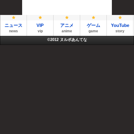
ニュース
VIP
アニメ
ゲーム
YouTube
news
vip
anime
game
story
©2012
ヌルポあんてな