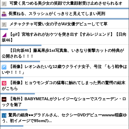
可愛く見つめる美少女の笑顔で大量顔射受け止めさせられるオ
長濱ねる、スラッシュがくっきりと見えてしまい死刑
メチャクチャ可愛い女の子がAV女優デビューしてて草
【gif】宮地すみれがおケツを突き出す【すみレジェンド】【日向
坂46】
【日向坂46】藤嶌果歩1st写真集、いきなり衝撃カットの特典が
公開される！！！
【画像】レオンみたいな12歳ウクライナ女子、号泣 「もう戦争は
いや！！！」
【画像】ヒョウモンダコの猛毒に触れてしまった男の驚愕の結末
がこちら
【海外】BABYMETALがクレイジーなショーでスウェーデン・ロ
ックを魅了
驚異の細身●●グラドルさん、セクシーDVDデビューwwww稲森ゆ
う、初イメージで95cmの...