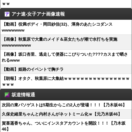
ｗｗ
アナ速‐女子アナ画像速報
【動画】役満ボディ・岡田紗佳(32)、渾身のあたシコダンス
wwwwwww
【画像】秋葉原で大量のメイド＆巫女たちが潮で水打ちを実施
wwwwwwwww
【画像】坂口杏里、逃走して便器にこびりついた????カスまで晒さ
れるwww
【動画】姫路のイベントで胸チラ
【朗報】オタク、秋葉原に大集結ｗｗｗｗｗｗｗｗｗｗｗｗｗｗｗｗ
ｗｗｗ
坂道情報通
次回の東パソゲストは5期生からこの2人が登場！！！【乃木坂46】
久保史緒里ちゃんと内村さんがネットミーム化ｗ【元乃木坂46】
賀喜遥香ちゃん、ついにインスタアカウントを開設！！！【乃木坂
46】