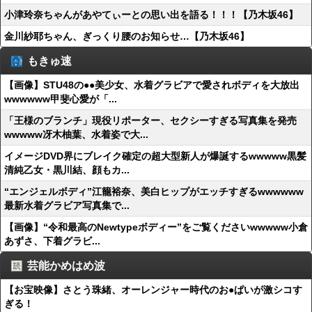
小津玲奈ちゃんがあやてぃーとの思い出を語る！！！【乃木坂46】
金川紗耶ちゃん、ぎっくり腰のお知らせ…【乃木坂46】
もきゅ速
【画像】STU48の●●美少女、水着グラビアで愛されボディを大放出
wwwwww甲斐心愛が「...
「王様のブランチ」現役リポーター、セクシーすぎる写真集を発売
wwwww冴木柚葉、水着姿で大...
イメージDVD界にブレイク確定の超大型新人が爆誕するwwwww黒髪
清純乙女・黒川結、顔もカ...
“エンジェルボディ”江籠裕奈、美白ヒップがエッチすぎるwwwwww
最新水着グラビア写真集で...
【画像】“令和最高のNewtypeボディー”をご覧くださいwwwww小倉
あずさ、下着グラビ...
芸能かめはめ波
【お宝映像】さとう珠緒、オーレンジャー時代のお●ぱいが激シコす
ぎる！