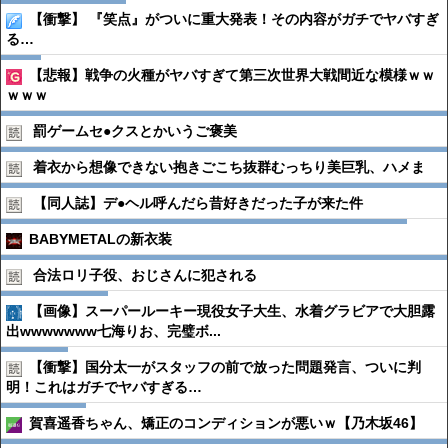
【衝撃】 『笑点』がついに重大発表！その内容がガチでヤバすぎ
る…
【悲報】戦争の火種がヤバすぎて第三次世界大戦間近な模様ｗｗ
ｗｗｗ
罰ゲームセ●︎クスとかいうご褒美
着衣から想像できない抱きごこち抜群むっちり美巨乳、ハメま
【同人誌】デ●︎ヘル呼んだら昔好きだった子が来た件
BABYMETALの新衣装
合法ロリ子役、おじさんに犯される
【画像】スーパールーキー現役女子大生、水着グラビアで大胆露
出wwwwwww七海りお、完璧ボ...
【衝撃】国分太一がスタッフの前で放った問題発言、ついに判
明！これはガチでヤバすぎる…
賀喜遥香ちゃん、矯正のコンディションが悪いｗ【乃木坂46】