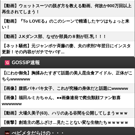
【動画】ウェットスーツの脱ぎ方を教える動画、何故か900万回以上
再生されてしまう！
【動画】『To LOVEる』のこのシーンで精通したヤツはちょっと来
い！
【動画】J.Kダンス部、なぜか部員の８割が巨.乳！！！
【ネット騒然】元ジャンポケ斉藤の妻、夫の求刑7年翌日にインスタ
更新！その内容がガチでヤバす...
GOSSIP速報
【にわか御免】胸揉みたすぎて話題の美人昆虫食アイドル、正体がこ
ちらwwwwww
【画像】腹筋バキバキ女子、これが究極の身体だと話題にwwwww
【画像】福田ルミカちゃん、●●画像連発で爬虫類顔ファン歓喜
wwwwww
【動画】大場久美子(63)、ハリのある谷間を公開してしまうｗｗｗ
【衝撃】創造主の悪ふざけ…見たことない変な生物たちｗｗｗｗｗ
べビメタだらけの・・・