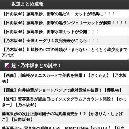
坂道まとめ速報
【日向坂46】藤嶌果歩、衝撃の黒ビキニカットが特典に！！！
【日向坂46】藤嶌果歩、衝撃の黒ランジェリーカットが解禁！！！！
【日向坂46】藤嶌果歩、衝撃水着カットが公開！！！
【乃木坂46】全国ミーグリ１次完売表がこちら！！！
【乃木坂46】川﨑桜のバズの連鎖が止まらない！とうとう幼少期まで
万バズ
超・乃木坂まとめ誕生！
【画像】川﨑桜がミニスカートで美脚を披露！【さくたん】【乃木坂
46】
【画像】向井純葉がショートパンツで絶対領域を披露！【櫻坂46】
【速報】賀喜遥香が誕生日にインスタグラムアカウント開設！【かっ
きー】【乃木坂46】
藤嶌果歩の次は正源司陽子の写真集発売か！？【かほりん・しょげ
こ】【日向坂46】
藤嶌果歩1st写真集の感想まとめ。おおむね好評【かほりん】【日向