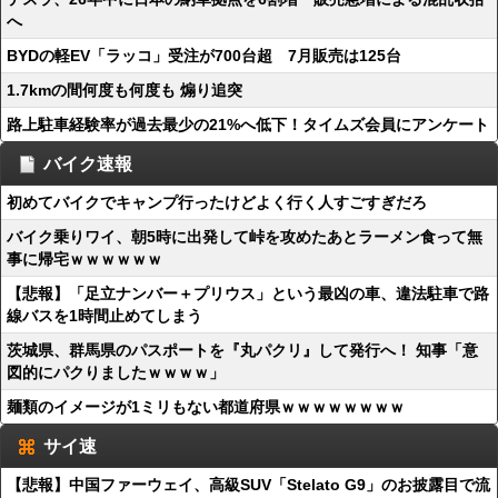
へ
BYDの軽EV「ラッコ」受注が700台超 7月販売は125台
1.7kmの間何度も何度も 煽り追突
路上駐車経験率が過去最少の21%へ低下！タイムズ会員にアンケート
バイク速報
初めてバイクでキャンプ行ったけどよく行く人すごすぎだろ
バイク乗りワイ、朝5時に出発して峠を攻めたあとラーメン食って無
事に帰宅ｗｗｗｗｗｗ
【悲報】「足立ナンバー＋プリウス」という最凶の車、違法駐車で路
線バスを1時間止めてしまう
茨城県、群馬県のパスポートを『丸パクリ』して発行へ！ 知事「意
図的にパクりましたｗｗｗｗ」
麺類のイメージが1ミリもない都道府県ｗｗｗｗｗｗｗｗ
サイ速
【悲報】中国ファーウェイ、高級SUV「Stelato G9」のお披露目で流