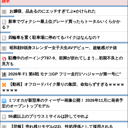
請求
お嬢様、品あるのにエッチすぎてぶ●︎かけられた
新車でヴォクシー最上位グレード買ったらトータルいくらかか
る？
四輪車を置く駐車場に停めてるバイクはなんなの？
昭和顔9頭身スレンダー女子大生AVデビュー、超敏感ガチ抜
駐機中のボーイング787-9、前脚が折れてしまう…初期不良との
見方も
2026年 F1 第6戦 モナコGP フリー走行1“ハジャーが第一号に”
【動画】オフロードバイク乗りの集団、命知らずすぎるｗｗｗｗ
ｗｗｗｗ
ミツオカが新型車のティーザー画像公開！ 2026年11月に発表予
定のオープントップモデル
96歳以上のプリウスミサイルは許してやれよ
【悲報】売れ残りモデル(23)、性処理係として採用される