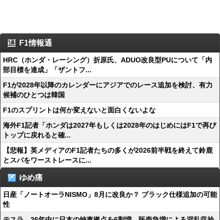
F1情報通
HRC（ホンダ・レーシング）折原氏、ADUO改良型PUについて「内
部目標を達成」「ザントフ...
F1が2028年以降のカレンダーにアジアでのレース追加を検討、有力
候補のひとつは韓国
F1のスプリントは何か変えないと面白くないよな
海外F1記者「ホンダは2027年もしくは2028年のはじめにはF1で再び
トップに戻れると確...
【悲報】英メディアのF1記者たちの多くが2026前半戦を終えて鈴鹿
とスパをワーストレースに...
ゆめ痛
日産「ノートオーラNISMO」8月に改良か？ ブラック仕様追加の可能
性
テスラ、26年中に日本の納車拠点を6割増 販売急増による混乱収拾