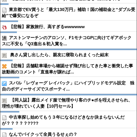
東京都でEV買うと「最大130万円」補助！国の補助金と“ダブル受
給”で爆安になるぞ
【悲報】家族旅行、高すぎるwwwwww
アストンマーチンのアロンソ、F1モナコGPに向けてギアボック
スに不安も「Q3進出＆初入賞を...
奥さん貸し出したら、親友に寝取られまくった結末
【悲報】店舗駐車場から確認せず飛び出してきた車と衝突した事
故動画のコメント「直進車が譲れば...
スバル「レヴォーグ レイバック」にハイブリッドモデル設定 独
自のボディーサイズでスポーティ...
【同人誌】露出メイド服で無理やり客のチ●︎ポを咥えさせられ、
理性が壊れていく人妻【10円セール】
中古車探し始めてもう３年になるけどきなか決まらないんだ
が？？？？？????
なんでバイクって全員うるせぇの？