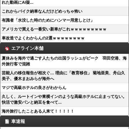
れた動画にAI疑...
これからバイク納車なんだけどめっちゃ怖い
有識者「水没した時のためにハンマー用意しとけ」
アメリカで買える一番安い新車がこれｗｗｗｗｗｗｗｗｗ
車改造でよくわからんの2選ｗｗｗｗｗｗｗｗ
エアライン本舗
夏休みを海外で過ごす人たちの出国ラッシュがピーク 羽田空港、海
外旅行客で混雑
芸能人の移住報告が相次ぐ… 理由に「教育移住」 菊地亜美、舟山久
美子、優木まおみらが海外へ
マジで高級ホテルの良さがわからん
久しく、ルートインや東横インのような高級ホテルに止まってない。
快活で激安パンと納豆を食べて...
海外旅行したことある人来て！！！！！
車速報