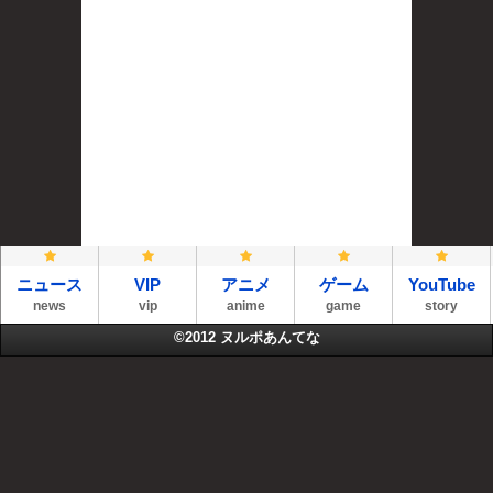
ニュース
VIP
アニメ
ゲーム
YouTube
news
vip
anime
game
story
©2012
ヌルポあんてな