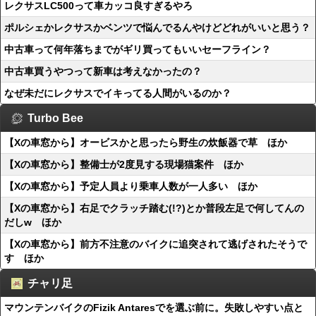
レクサスLC500って車カッコ良すぎるやろ
ポルシェかレクサスかベンツで悩んでるんやけどどれがいいと思う？
中古車って何年落ちまでがギリ買ってもいいセーフライン？
中古車買うやつって新車は考えなかったの？
なぜ未だにレクサスでイキってる人間がいるのか？
Turbo Bee
【Xの車窓から】オービスかと思ったら野生の炊飯器で草 ほか
【Xの車窓から】整備士が2度見する現場猫案件 ほか
【Xの車窓から】予定人員より乗車人数が一人多い ほか
【Xの車窓から】右足でクラッチ踏む(!?)とか普段左足で何してんの
だしw ほか
【Xの車窓から】前方不注意のバイクに追突されて逃げされたそうで
す ほか
チャリ足
マウンテンバイクのFizik Antaresでを選ぶ前に。失敗しやすい点と