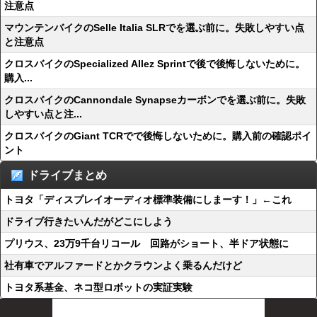
注意点
マウンテンバイクのSelle Italia SLRでを選ぶ前に。失敗しやすい点
と注意点
クロスバイクのSpecialized Allez Sprintで後で後悔しないために。
購入...
クロスバイクのCannondale Synapseカーボンでを選ぶ前に。失敗
しやすい点と注...
クロスバイクのGiant TCRでで後悔しないために。購入前の確認ポイ
ント
ドライブまとめ
トヨタ「ディスプレイオーディオ標準装備にしまーす！」←これ
ドライブ行きたいんだがどこにしよう
プリウス、23万9千台リコール 回路がショート、半ドア状態に
社有車でアルファードとかクラウンよく乗るんだけど
トヨタ系基金、ネコ型ロボットの実証実験