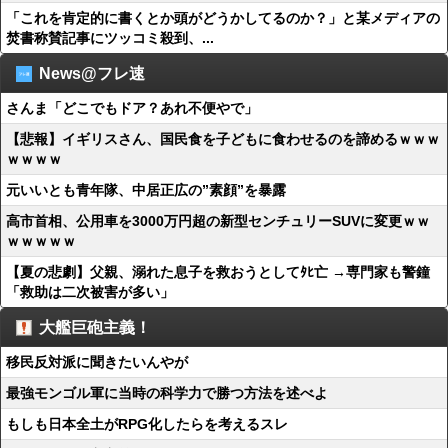
「これを肯定的に書くとか頭がどうかしてるのか？」と某メディアの
焚書称賛記事にツッコミ殺到、...
News@フレ速
さんま「どこでもドア？あれ不便やで」
【悲報】イギリスさん、国民食を子どもに食わせるのを諦めるｗｗｗ
ｗｗｗｗ
元いいとも青年隊、中居正広の”素顔”を暴露
高市首相、公用車を3000万円超の新型センチュリーSUVに変更ｗｗ
ｗｗｗｗｗ
【夏の悲劇】父親、溺れた息子を救おうとしてﾀﾋ亡 →専門家も警鐘
「救助は二次被害が多い」
大艦巨砲主義！
移民反対派に聞きたいんやが
最強モンゴル軍に当時の科学力で勝つ方法を述べよ
もしも日本全土がRPG化したらを考えるスレ