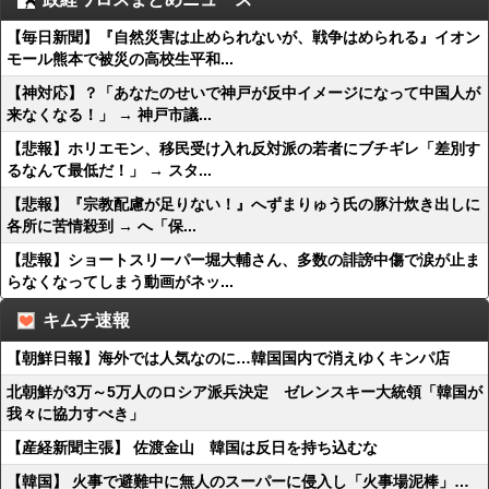
【毎日新聞】『自然災害は止められないが、戦争はめられる』イオン
モール熊本で被災の高校生平和...
【神対応】？「あなたのせいで神戸が反中イメージになって中国人が
来なくなる！」 → 神戸市議...
【悲報】ホリエモン、移民受け入れ反対派の若者にブチギレ「差別す
るなんて最低だ！」 → スタ...
【悲報】『宗教配慮が足りない！』へずまりゅう氏の豚汁炊き出しに
各所に苦情殺到 → へ「保...
【悲報】ショートスリーパー堀大輔さん、多数の誹謗中傷で涙が止ま
らなくなってしまう動画がネッ...
キムチ速報
【朝鮮日報】海外では人気なのに…韓国国内で消えゆくキンパ店
北朝鮮が3万～5万人のロシア派兵決定 ゼレンスキー大統領「韓国が
我々に協力すべき」
【産経新聞主張】 佐渡金山 韓国は反日を持ち込むな
【韓国】 火事で避難中に無人のスーパーに侵入し「火事場泥棒」…