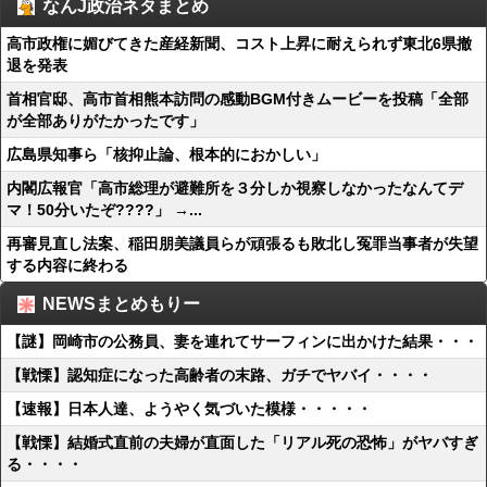
なんJ政治ネタまとめ
高市政権に媚びてきた産経新聞、コスト上昇に耐えられず東北6県撤
退を発表
首相官邸、高市首相熊本訪問の感動BGM付きムービーを投稿「全部
が全部ありがたかったです」
広島県知事ら「核抑止論、根本的におかしい」
内閣広報官「高市総理が避難所を３分しか視察しなかったなんてデ
マ！50分いたぞ????」 →...
再審見直し法案、稲田朋美議員らが頑張るも敗北し冤罪当事者が失望
する内容に終わる
NEWSまとめもりー
【謎】岡崎市の公務員、妻を連れてサーフィンに出かけた結果・・・
【戦慄】認知症になった高齢者の末路、ガチでヤバイ・・・・
【速報】日本人達、ようやく気づいた模様・・・・・
【戦慄】結婚式直前の夫婦が直面した「リアル死の恐怖」がヤバすぎ
る・・・・