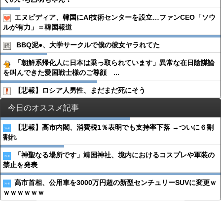
エヌビディア、韓国にAI技術センターを設立…ファンCEO「ソウ
ルが有力」＝韓国報道
BBQ泥●︎、大学サークルで僕の彼女ヤラれてた
「朝鮮系帰化人に日本は乗っ取られています」異常な在日陰謀論
を叫んできた愛国戦士様のご尊顔 ...
【悲報】ロシア人男性、まだまだ死にそう
今日のオススメ記事
【悲報】高市内閣、消費税1％表明でも支持率下落 →ついに６割
割れ
「神聖なる場所です」靖国神社、境内におけるコスプレや軍装の
禁止を発表
高市首相、公用車を3000万円超の新型センチュリーSUVに変更ｗ
ｗｗｗｗｗｗ