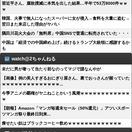
習近平さん、腐敗撲滅に本気を出した結果…半年で53万8000件ｗｗ
ｗ
韓国、火事で無人になったスーパーに女が侵入→食料を大量に盗む→
翌日また来店した理由がヤバい
隅田川花火大会の「無料席」中国SNSで普通に転売されていた・・・
中国は「経済での中国締め上げ」続けるトランプ大統領に感謝するか
も
watch@2ちゃんねる
未だに男が奢って当たり前なのってマジで謎なんやが
【画像】例の美人すぎるおにぎり屋さん、裏でおっさんが握っていた
ｗｗｗｗｗｗｗｗｗｗｗｗｗｗ...
今季アニメの覇権がヤニねことかいう風潮ｗｗｗｗｗｗｗｗｗｗｗｗ
ｗ
【朗報】Amazon「マンガ毎週末セール（50%還元）」アツいスポー
ツマンガ祭り最終日到来...
痩せたい奴はブラックコーヒー飲めｗｗｗｗｗｗｗｗｗｗｗｗｗ