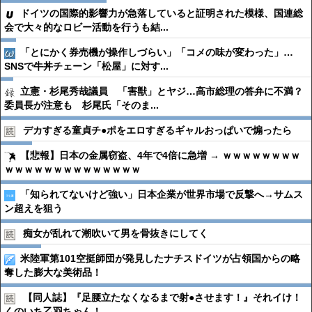
ドイツの国際的影響力が急落していると証明された模様、国連総
会で大々的なロビー活動を行うも結...
「とにかく券売機が操作しづらい」「コメの味が変わった」…
SNSで牛丼チェーン「松屋」に対す...
立憲・杉尾秀哉議員 「害獣」とヤジ…高市総理の答弁に不満？
委員長が注意も 杉尾氏「そのま...
デカすぎる童貞チ●︎ポをエロすぎるギャルおっぱいで煽ったら
【悲報】日本の金属窃盗、4年で4倍に急増 → ｗｗｗｗｗｗｗｗ
ｗｗｗｗｗｗｗｗｗｗｗｗｗｗ
「知られてないけど強い」日本企業が世界市場で反撃へ→サムス
ン超えを狙う
痴女が乱れて潮吹いて男を骨抜きにしてく
米陸軍第101空挺師団が発見したナチスドイツが占領国からの略
奪した膨大な美術品！
【同人誌】『足腰立たなくなるまで射●︎させます！』それイけ！
くのいち乙羽ちゃん！