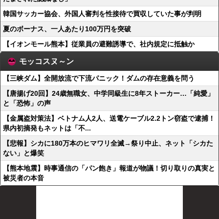
韓国サッカー協会、外国人審判を性接待で買収していた事が判明
夏のボーナス、一人あたり100万円を突破
【イオンモール熊本】従業員の避難誘導で、社内規定に抵触か
モッコスヌ～ン
【三峡ダム】全開放流で下流パニック！ダムの存在意義を問う
【唐揚げ20回】24歳無職女、中学同級生に8年ストーカー…「純愛」
と「恐怖」の声
【金属盗対策法】ベトナム人2人、送電ケーブル2.2トン窃盗で逮捕！
県内初摘発もネットは「不...
【悲報】シカに180万本のヒマワリ全滅→祭り中止、ネット「シカた
ない」と爆笑
【熊本地震】時事通信の「パン飽き」報道が物議！切り取りの真実と
被災者の本音