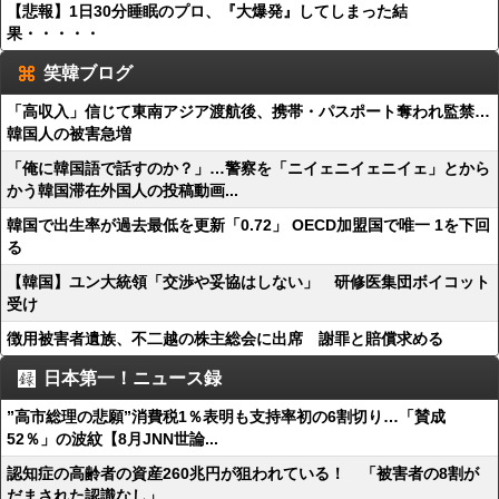
【悲報】1日30分睡眠のプロ、『大爆発』してしまった結
果・・・・・
笑韓ブログ
「高収入」信じて東南アジア渡航後、携帯・パスポート奪われ監禁…
韓国人の被害急増
「俺に韓国語で話すのか？」…警察を「ニイェニイェニイェ」とから
かう韓国滞在外国人の投稿動画...
韓国で出生率が過去最低を更新「0.72」 OECD加盟国で唯一 1を下回
る
【韓国】ユン大統領「交渉や妥協はしない」 研修医集団ボイコット
受け
徴用被害者遺族、不二越の株主総会に出席 謝罪と賠償求める
日本第一！ニュース録
”高市総理の悲願”消費税1％表明も支持率初の6割切り…「賛成
52％」の波紋【8月JNN世論...
認知症の高齢者の資産260兆円が狙われている！ 「被害者の8割が
だまされた認識なし」