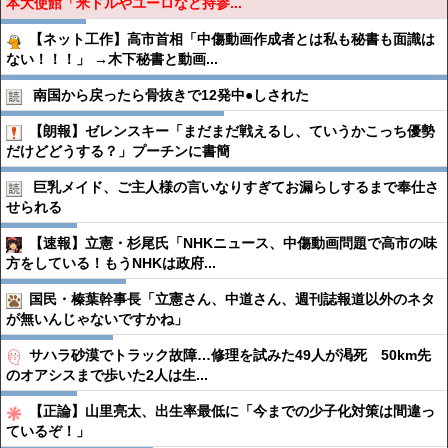
本大使館「米ドルやユーロなど持参...
【ネット工作】高市首相「中傷動画作成者とは私も秘書も面識は
ない！！！」 →木下秘書と動画...
南国から戻ったら骨抜きで12発中●︎しされた
【朗報】ゼレンスキー「まだまだ戦えるし、ていうかこっち優勢
だけどどうする？」プーチンに書簡
巨乳メイド、ご主人様の言いなりすぎてお漏らしするまで奉仕さ
せられる
【速報】立憲・杉尾氏「NHKニュース、中傷動画問題で高市の味
方をしている！もうNHKは政府...
国民・榛葉幹事長「立憲さん、中道さん、週刊誌報道以外のネタ
が無いんじゃないですかね」
サハラ砂漠でトラック故障…修理を試みた49人が渇死 50km先
のオアシスまで歩いた2人は生...
【正論】山里亮太、出生率最低に「今までの少子化対策は間違っ
ているぞ！」