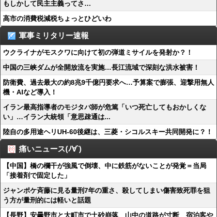
もしかして民主主義ってさ…
高市の消費税減税ちょっとひどいわ
軍事ミリタリー速報
ウクライナがモスクワに向けて初の弾道ミサイルを発射か？！
中国の三峡ダムが全開放流を実施…長江流域で深刻な洪水被害！
防衛費、過去最大の約8兆9千億円要求へ…予算案で膨張、迎撃用無人
機・AIなど導入！
イラン最高指導者のモジタバ師が危篤「いつ死亡してもおかしくな
い」…イラン大統領「意思疎通は...
陸自の多用途ヘリUH-60後継は、三菱・シコルスキー共同開発に？！
痛いニュース(ﾉ∀`)
【中国】橋の欄干が強風で倒壊、中に鉄筋がないことが発覚＝当局
「接着剤で固定した」
ジャンポケ斉藤に見る量刑7年の重さ、殺してしまい傷害致死罪を狙
う方が量刑的には軽いと話題
【長野】安曇野市と大町市で土砂崩落 山中の道路が寸断 宿泊客や