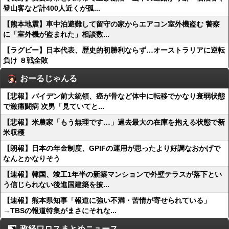
登山客など計400人近くが孤...
【熊本地震】車中泊避難して留守の家からエアコン室外機盗む 警察
に「室外機が盗まれた」相談数...
【ラグビー】日本代表、歴史的初勝利ならず…オーストラリアに逆転
負け ８戦全敗
おーるじゃんる
【悲報】バイデン前大統領、癌が骨など体中に転移でかなり衰弱状態
で激痛闘病 次男「見ていてと...
【悲報】米農家「もう無理です…」過去最大の在庫を抱える状態で新
米収穫
【朗報】日本の年金制度、GPIFの運用が思ったより好調なおかげで
なんとかなりそう
【速報】韓国、竣工1年半の新築マンションで外壁テラスが落下とい
う信じられない後進国建築を披...
【速報】熊本県知事「報道に強い不満・苦情が寄せられている」
→TBSの報道特集がまさにそれな...
政経ワロスまとめニュース