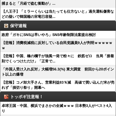
捕まると「月経で盗む衝動が」...
【八王子】「ミラーくらいは当たっても仕方ないと」過失運転傷害な
どの疑いで韓国籍の宋竜巳容疑...
保守速報
政府「ガキにSNSは早いやろ」SNS年齢制限法案提出検討
【悲報】消費税減税に反対している自民党議員9人が判明ｗｗｗｗｗ
ｗ
【悲報】中国、橋の欄干が強風一発で粉々に 鉄筋ゼロ 当局「接着
剤でくっつけただけ」「正常で...
「外国人受け入れ反対」大幅増56.3(%) 東大調査 前回から20ポイン
ト以上の爆増
【悲報】コメ卸大手さん、営業利益83％減 高値で買い込んだ米が売
れず「損切り祭り」開幕へ
トッポギ注意報！
卓球王国・中国、横浜でまさかの全滅ｗｗｗ 日本勢3人がベスト4入
り