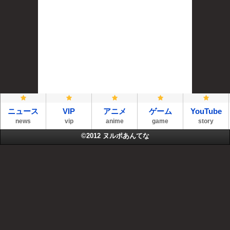
ニュース
VIP
アニメ
ゲーム
YouTube
news
vip
anime
game
story
©2012
ヌルポあんてな