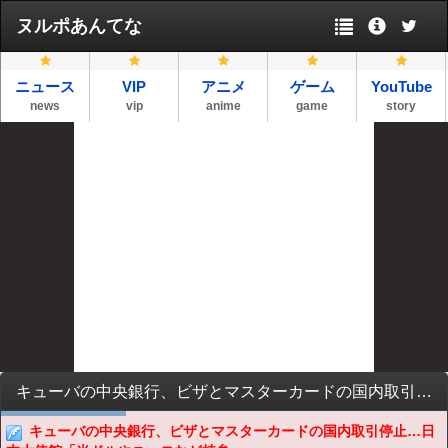
ヌルポあんてな
ニュース
VIP
アニメ
ゲーム
YouTube
news
vip
anime
game
story
キューバの中央銀行、ビザとマスターカードの国内取引停止…日本大使館「米ドルやユーロなど持参を」！
キューバの中央銀行、ビザとマスターカードの国内取引停止…日