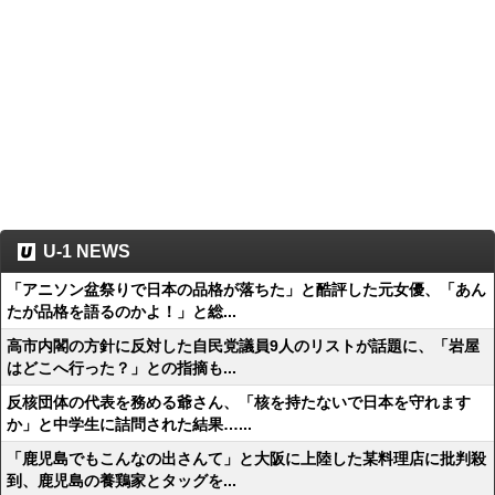
U-1 NEWS
「アニソン盆祭りで日本の品格が落ちた」と酷評した元女優、「あん
たが品格を語るのかよ！」と総...
高市内閣の方針に反対した自民党議員9人のリストが話題に、「岩屋
はどこへ行った？」との指摘も...
反核団体の代表を務める爺さん、「核を持たないで日本を守れます
か」と中学生に詰問された結果…...
「鹿児島でもこんなの出さんて」と大阪に上陸した某料理店に批判殺
到、鹿児島の養鶏家とタッグを...