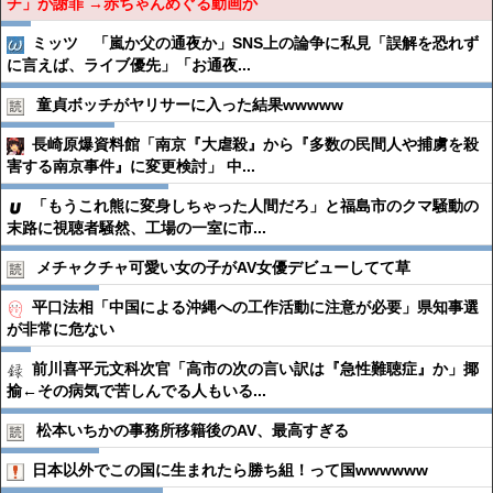
チ」が謝罪 →赤ちゃんめぐる動画か
ミッツ 「嵐か父の通夜か」SNS上の論争に私見「誤解を恐れず
に言えば、ライブ優先」「お通夜...
童貞ボッチがヤリサーに入った結果wwwww
長崎原爆資料館「南京『大虐殺』から『多数の民間人や捕虜を殺
害する南京事件』に変更検討」 中...
「もうこれ熊に変身しちゃった人間だろ」と福島市のクマ騒動の
末路に視聴者騒然、工場の一室に市...
メチャクチャ可愛い女の子がAV女優デビューしてて草
平口法相「中国による沖縄への工作活動に注意が必要」県知事選
が非常に危ない
前川喜平元文科次官「高市の次の言い訳は『急性難聴症』か」揶
揄←その病気で苦しんでる人もいる...
松本いちかの事務所移籍後のAV、最高すぎる
日本以外でこの国に生まれたら勝ち組！って国wwwwww