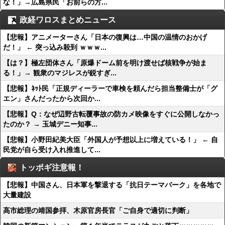
な！」→広島県民「お前らの方...
政経ワロスまとめニュース
【悲報】アニメーターさん「日本の復興は…中国の温情のおかげ
だ！」 ← 突っ込み殺到 ｗｗｗ...
【は？】極左団体さん「原爆ドーム前を明け渡せば核戦争が始ま
る！」→ 観衆のマジレスが鋭すぎ...
【悲報】ﾈｯﾄ民「正規ディーラーで車検を頼んだら担当整備士が「グ
エン」さんだったから次回か...
【悲報】Q：なぜ辺野古転覆事故の防カメ映像をすぐに公開しなかっ
たのか？ → 玉城デニー知事...
【悲報】小野田紀美大臣「外国人が予想以上に増えている！」 ← 自
民党が自ら受け入れ推進して...
トッポギ注意報！
【悲報】中国さん、日本軍を撃退する「抗日テーマパーク」を各地で
大量建設
高市総理の靖国参拝、木原官房長官「ご自身で適切に判断」