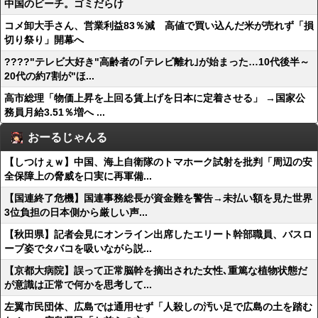
中国のビーチ。ゴミだらけ
コメ卸大手さん、営業利益83％減 高値で買い込んだ米が売れず「損
切り祭り」開幕へ
????"テレビ大好き"高齢者の｢テレビ離れ｣が始まった…10代後半～
20代の約7割が"ほ...
高市総理「物価上昇を上回る賃上げを日本に定着させる」 →国家公
務員月給3.51％増へ ...
おーるじゃんる
【しつけぇｗ】中国、海上自衛隊のトマホーク試射を批判「周辺の安
全保障上の脅威を口実に再軍備...
【国連終了危機】国連事務総長が資金難を警告→未払い額を見た世界
3位負担の日本側から厳しい声...
【秋田県】記者会見にオンライン出席したエリート幹部職員、バスロ
ーブ姿でタバコを吸いながら説...
【京都大病院】誤って正常脳幹を摘出された女性､重篤な植物状態だ
が意識は正常で何かを思考して...
左翼市民団体、広島では通用せず「人殺しの汚い足で広島の土を踏む