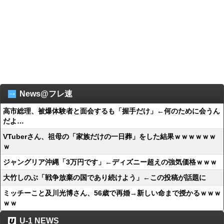
News@フレ速
高市総理、被爆体験者と面会するも「握手だけ」←何のために会うん
だよ…
VTuberさん、祖母の「家族だけの一日葬」をした結果ｗｗｗｗｗｗ
ｗ
ジャングリア沖縄「3万円です」←ディズニー超えの強気価格ｗｗｗ
大竹しのぶ「戦争放棄の国であり続けよう」←この投稿が話題に
ミッチーこと及川光博さん、56歳で再婚→新しい命まで授かるｗｗｗ
ｗｗ
U-1 NEWS