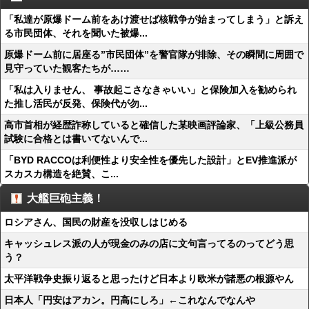
「私達が原爆ドーム前をあけ渡せば核戦争が始まってしまう」と訴え
る市民団体、それを聞いた被爆...
原爆ドーム前に居座る”市民団体”を警官隊が排除、その瞬間に周囲で
見守っていた観客たちが……
「私は入りません、 事故起こさなきゃいい」と保険加入を勧められ
た推し活民が反発、保険代が勿...
高市首相が経歴詐称していると確信した某映画評論家、「上級公務員
試験に合格とは書いてないんで...
「BYD RACCOは利便性より安全性を優先した設計」とEV推進派が
スカスカ構造を絶賛、こ...
大艦巨砲主義！
ロシアさん、国民の財産を没収しはじめる
キャッシュレス派の人が現金のみの店に文句言ってるのってどう思
う？
太平洋戦争史振り返ると思ったけど日本より欧米が諸悪の根源やん
日本人「円安はアカン。円高にしろ」←これなんでなんや