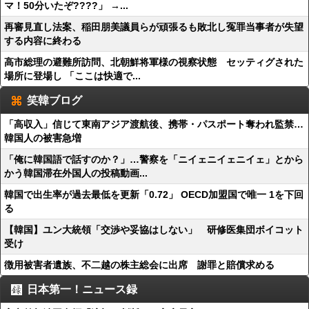
マ！50分いたぞ????」 →...
再審見直し法案、稲田朋美議員らが頑張るも敗北し冤罪当事者が失望
する内容に終わる
高市総理の避難所訪問、北朝鮮将軍様の視察状態 セッティグされた
場所に登場し 「ここは快適で...
笑韓ブログ
「高収入」信じて東南アジア渡航後、携帯・パスポート奪われ監禁…
韓国人の被害急増
「俺に韓国語で話すのか？」…警察を「ニイェニイェニイェ」とから
かう韓国滞在外国人の投稿動画...
韓国で出生率が過去最低を更新「0.72」 OECD加盟国で唯一 1を下回
る
【韓国】ユン大統領「交渉や妥協はしない」 研修医集団ボイコット
受け
徴用被害者遺族、不二越の株主総会に出席 謝罪と賠償求める
日本第一！ニュース録