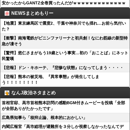
安かったからGANTZ全巻買ったんだがｗｗｗｗｗｗｗｗｗｗｗｗｗ
NEWSまとめもりー
【地震】東京練馬区で震度2、千葉や神奈川でも揺れ…お前ら気付い
た？
【衝撃】南海電鉄がピニンファリーナと初共創！なにわ筋線の新型特
急が凄そう
【驚愕】悠仁さまがもう19歳という事実…初の「おことば」にネット
民驚嘆
【悲報】ドン・キホーテ、『悲惨な状態』になってしまう・・・・
【悲報】熊本の被災地、『異常事態』が発生してしま
う！！！！！！！！
なんJ政治ネタまとめ
首相官邸、高市首相熊本訪問の感動BGM付きムービーを投稿「全部
が全部ありがたかったです」
広島県知事ら「核抑止論、根本的におかしい」
内閣広報官「高市総理が避難所を３分しか視察しなかったなんてデ