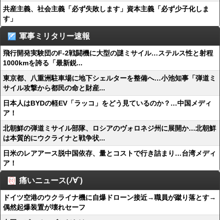
共産主義、社会主義「必ず失敗します」資本主義「必ず少子化しま
す」
軍事ミリタリー速報
飛行開発実験団のF-2戦闘機に大型の謎ミサイル…ステルス性と射程
1000kmを誇る「最新鋭...
東京都、八重洲駐車場に地下シェルターを整備へ…小池知事「弾道ミ
サイル攻撃から都民の命と財産...
日本人はBYDの軽EV「ラッコ」をどう見ているのか？…中国メディ
ア！
北朝鮮の弾道ミサイル部隊、ロシアのヴォロネジ州に展開か…北朝鮮
は本質的にウクライナと戦争状...
日米のレアアース脱中国依存、量とコストで行き詰まり…台湾メディ
ア！
痛いニュース(ﾉ∀`)
ドイツ空港のウクライナ機に自爆ドローン接近→職員が蹴り落とす→
偶然起爆装置が壊れセーフ