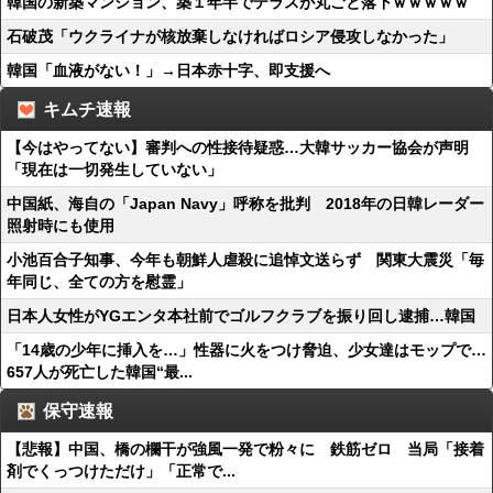
韓国の新築マンション、築１年半でテラスが丸ごと落下ｗｗｗｗｗ
石破茂「ウクライナが核放棄しなければロシア侵攻しなかった」
韓国「血液がない！」→日本赤十字、即支援へ
キムチ速報
【今はやってない】審判への性接待疑惑…大韓サッカー協会が声明
「現在は一切発生していない」
中国紙、海自の「Japan Navy」呼称を批判 2018年の日韓レーダー
照射時にも使用
小池百合子知事、今年も朝鮮人虐殺に追悼文送らず 関東大震災「毎
年同じ、全ての方を慰霊」
日本人女性がYGエンタ本社前でゴルフクラブを振り回し逮捕…韓国
「14歳の少年に挿入を…」性器に火をつけ脅迫、少女達はモップで…
657人が死亡した韓国“最...
保守速報
【悲報】中国、橋の欄干が強風一発で粉々に 鉄筋ゼロ 当局「接着
剤でくっつけただけ」「正常で...