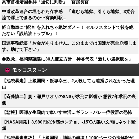
高市首相靖国参拝「適切に判断」 官房長官
中道改革連合の埋もれた存在感 「進むも地獄、引くも地獄」3党合
流で浮上できるのか⋯有楽町駅...
軽自動車に”軽油”を入れちゃ絶対ダメ～！ セルフスタンドで後を絶
たない「誤給油トラブル」！
国連事務総長「お金がありません。このままでは国連が完全崩壊しま
す。助けて下さい」
参政党、福岡県議選に30人擁立方針 神谷代表「新しい選択肢を」
モッコスヌ～ン
【池袋暴走】上級国民・飯塚幸三、2人殺しても逮捕されなかった理
由
【斉藤慎二】妻・瀬戸サオリのSNSが求刑に影響か 懲役7年求刑の裏
側
【悲報】医師が生鶏肉で車いす生活…ギラン・バレー症候群の恐怖
【NASA開発】3,980円の冷感ポンチョ、-15℃の謳い文句にネット騒
然
【池袋暴走事故】「上級国民」神話の崩壊！1000ページの法解釈が