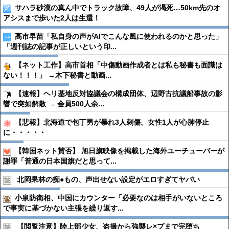
サハラ砂漠の真ん中でトラック故障、49人が渇死…50km先のオ
アシスまで歩いた2人は生還！
高市早苗「私自身の声がAIでこんな風に使われるのかと思った」
「週刊誌の記事が正しいという印...
【ネット工作】高市首相「中傷動画作成者とは私も秘書も面識は
ない！！！」 →木下秘書と動画...
【速報】ヘリ基地反対協議会の構成団体、辺野古抗議船事故の影
響で突如解散 → 会員500人余...
【悲報】北海道で包丁男が暴れ3人刺傷。女性1人が心肺停止
に・・・・・
【韓国ネット賛否】 旭日旗映像を掲載した海外ユーチューバーが
謝罪「普通の日本国旗だと思って...
北岡果林の痴●︎もの、声出せない設定がエロすぎてヤバい
小泉防衛相、中国にカウンター「必要なのは相手がいないところ
で事実に基づかない主張を繰り返す...
【閲覧注意】陸上部少女、盗撮から強襲レ×プまで完堕ち