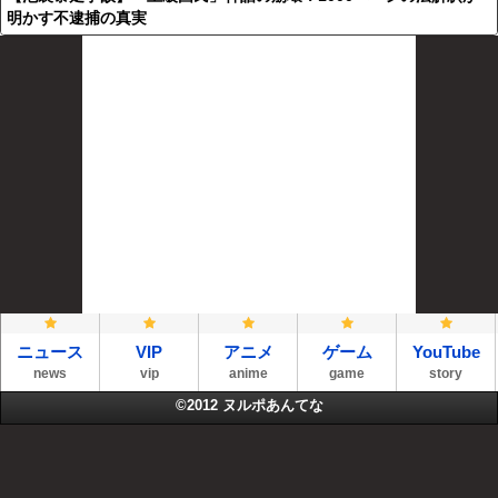
明かす不逮捕の真実
ニュース
VIP
アニメ
ゲーム
YouTube
news
vip
anime
game
story
©2012
ヌルポあんてな