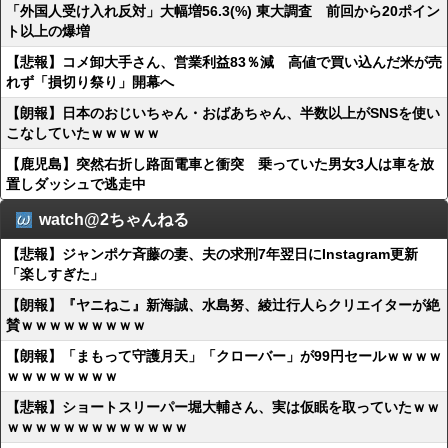
「外国人受け入れ反対」大幅増56.3(%) 東大調査 前回から20ポイン
ト以上の爆増
【悲報】コメ卸大手さん、営業利益83％減 高値で買い込んだ米が売
れず「損切り祭り」開幕へ
【朗報】日本のおじいちゃん・おばあちゃん、半数以上がSNSを使い
こなしていたｗｗｗｗｗ
【鹿児島】突然右折し路面電車と衝突 乗っていた男女3人は車を放
置しダッシュで逃走中
watch@2ちゃんねる
【悲報】ジャンポケ斉藤の妻、夫の求刑7年翌日にInstagram更新
「楽しすぎた」
【朗報】『ヤニねこ』新海誠、水島努、綾辻行人らクリエイターが絶
賛ｗｗｗｗｗｗｗｗｗ
【朗報】「まもって守護月天」「クローバー」が99円セールｗｗｗｗ
ｗｗｗｗｗｗｗｗ
【悲報】ショートスリーパー堀大輔さん、実は仮眠を取っていたｗｗ
ｗｗｗｗｗｗｗｗｗｗｗｗｗ