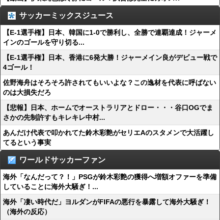
サッカーミックスジュース
【E-1選手権】日本、韓国に1-0で勝利し、全勝で連覇達成！ジャーメ
インのゴールを守り切る...
【E-1選手権】日本、香港に6発大勝！ジャーメイン良がデビュー戦で
4ゴール！
佐野海舟はそろそろ許されてもいいよな？この逸材を代表に呼ばない
のは大損失だろ
【悲報】日本、ホームでオーストラリアとドロー・・・谷口OGでま
さかの先制許すもキレキレ中村...
あんだけ代表で叩かれてた鈴木彩艶がセリエAのスタメンで大活躍し
てるという事実
ワールドサッカーファン
海外「なんだって？！」PSGが鈴木彩艶の獲得へ増額オファーを準備
していることに海外大騒ぎ！...
海外「凄い時代だ」ヨルダンがFIFAの悪行を暴露して海外大騒ぎ！
（海外の反応）