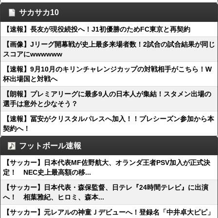
サカサカ10
【速報】長友が現役続投へ！J1初優勝のためFC東京と再契約
【画像】Jリーグ開幕戦が史上最多来場者数！2試合の試合結果が同じ
スコアにwwwwww
【速報】9月10月のキリンチャレンジカップの対戦相手がこちら！W
杯出場国と対戦へ
【朗報】プレミアリーグに最多9人の日本人が集結！スタメン出場の
選手は意外と少なそう？
【速報】冨安がクリスタルパレスへ加入！！プレシーズン参加から本
契約へ！
フットボール速報
【サッカー】日本代表MF佐野航大、オランダ王者PSV加入が正式決
定！ NEC史上最高額の移...
【サッカー】日本代表・森保監督、日テレ『24時間テレビ』に出演
へ！ 相葉雅紀、ヒロミ、森本...
【サッカー】元レアルの神童Ｊデビューへ！登録名「中井卓大ピピ」