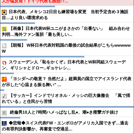
人が猛反発！ドイツ代表も困惑!?...
日本代表、メキシコ2日目も練習場を変更 当初予定含め３施設
目…より良い環境求める
【画像】日本代表W杯ユニがまさかの「出番ない」 組み合わせ
判明…海外ファン落胆「最も美しい...
【朗報】 W杯日本代表対戦国の最後の試合結果がこちらwwwww
W
スウェーデン人「恥をかくぞ」日本代表とW杯同組スウェーデ
ン、ギリシャとドロー..ギョケレシ...
「ヨシダへの敬意？ 当然だよ」超満員の国立でアイスランド代表
が示した“心温まる振る舞い” ...
【サッカー】インドでリオネル・メッシの巨大像撤去 「風で揺
れている」と住民から苦情
絶倫男10人と7時間ハメっぱなし乱●︎、潮●︎き痙攣ガチ抜け
◆悲報◆スイス代表FW・エンボロがアメリカ入国できず…過去
の有罪判決影響か、再審査で空港足...