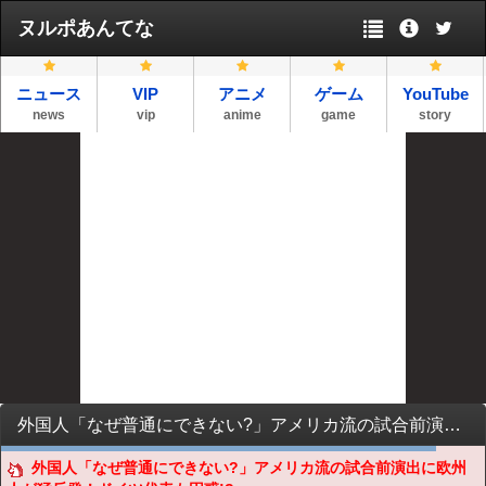
ヌルポあんてな
ニュース
VIP
アニメ
ゲーム
YouTube
news
vip
anime
game
story
外国人「なぜ普通にできない?」アメリカ流の試合前演出に欧州人が猛反発！ドイツ代表も困惑!?【海外の反応】
外国人「なぜ普通にできない?」アメリカ流の試合前演出に欧州