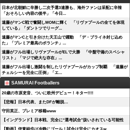
日本が北朝鮮に辛勝し二次予選3連勝も、海外ファンは采配に辛辣
「おそろしい内容の後半」「今日...
遠藤がマンC戦で奮闘しMOMに輝く 「リヴァプールの全てを体現
している」「ダントツでリーグ...
遠藤がマンCと引き分けた天王山で躍動 「デ・ブライネ封じ込め
た」「プレミア最高のボランチ」...
遠藤がフル出場しリヴァプールがELで大勝 「中盤守備のスペシャ
リスト」「マジで絶大な存在」...
遠藤がフル出場し激闘を制したリヴァプールがカップ制覇 「遠藤が
チェルシーを完全に圧倒」「エ...
SAMURAI Footballers
20歳の市原吏音、ついに欧州デビュー！キター!!!!
【悲報】日本代表、またDFが離脱…
守田英正、プレミア移籍www
【イングランド】日本戦、完全に“選考試合”扱いされている可能性
【動画】伊東純也は冷静にゴール！試合は完全にカオスw