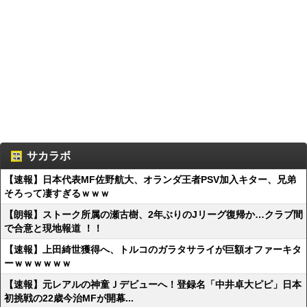
サカラボ
【速報】日本代表MF佐野航大、オランダ王者PSV加入キター、兄弟
そろって凄すぎるｗｗｗ
【朗報】ストーク所属の瀬古樹、2年ぶりのJリーグ復帰か…クラブ間
で合意と現地報道 ！！
【速報】上田綺世獲得へ、トルコのガラタサライが巨額オファーキタ
ーｗｗｗｗｗｗ
【速報】元レアルの神童Ｊデビューへ！登録名「中井卓大ピピ」日本
初挑戦の22歳今治MFが開幕...