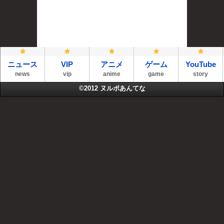
ニュース
VIP
アニメ
ゲーム
YouTube
news
vip
anime
game
story
©2012
ヌルポあんてな