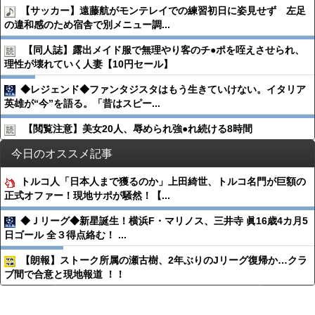
【サッカー】遠藤航がモンテレイでの練習初日に姿見せず 左足
の違和感のため宿舎で別メニュー調...
【同人誌】露出メイド服で無理やり客のチ●︎ポを咥えさせられ、
理性が壊れていく人妻【10円セール】
◆レジェンド◆ファンタジスタはもう生きていけない。イタリア
英雄が“今”を語る。「昔はスピー...
【閲覧注意】美女20人、辱められ強●︎れ続ける8時間
今日のオススメ記事
トルコ人「日本人まで獲るのか」上田綺世、トルコ名門が巨額の
正式オファー！現地サポが騒然！【...
◆Ｊリーグ◆新星誕生！横浜F・マリノス、三井寺 眞16歳4カ月5
日ゴール 全３得点絡む！ ...
【朗報】ストーク所属の瀬古樹、2年ぶりのJリーグ復帰か…クラ
ブ間で合意と現地報道 ！！