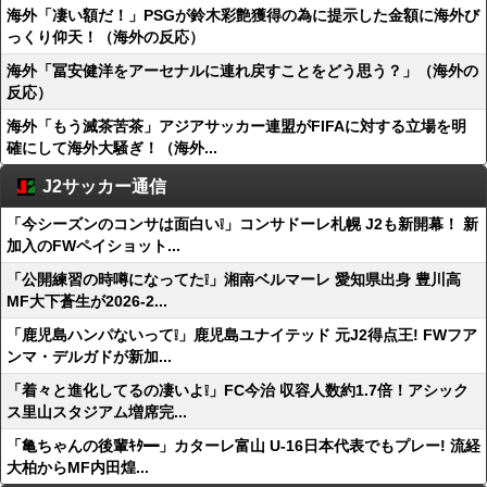
海外「凄い額だ！」PSGが鈴木彩艶獲得の為に提示した金額に海外び
っくり仰天！（海外の反応）
海外「冨安健洋をアーセナルに連れ戻すことをどう思う？」（海外の
反応）
海外「もう滅茶苦茶」アジアサッカー連盟がFIFAに対する立場を明
確にして海外大騒ぎ！（海外...
J2サッカー通信
「今シーズンのコンサは面白い❕」コンサドーレ札幌 J2も新開幕！ 新
加入のFWペイショット...
「公開練習の時噂になってた❕」湘南ベルマーレ 愛知県出身 豊川高
MF大下蒼生が2026-2...
「鹿児島ハンパないって❕」鹿児島ユナイテッド 元J2得点王! FWフア
ンマ・デルガドが新加...
「着々と進化してるの凄いよ❕」FC今治 収容人数約1.7倍！アシック
ス里山スタジアム増席完...
「亀ちゃんの後輩ｷﾀ━」カターレ富山 U-16日本代表でもプレー! 流経
大柏からMF内田煌...