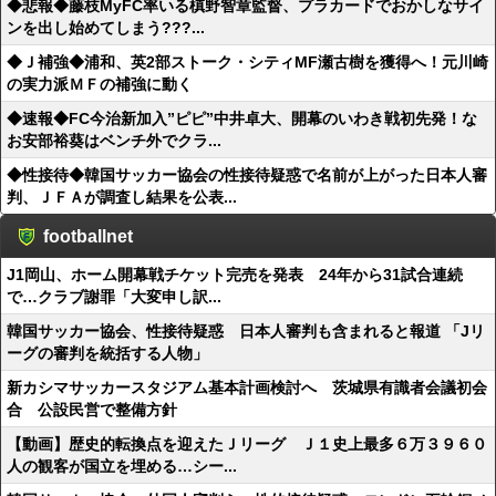
◆悲報◆藤枝MyFC率いる槙野智章監督、プラカードでおかしなサイ
ンを出し始めてしまう???...
◆Ｊ補強◆浦和、英2部ストーク・シティMF瀬古樹を獲得へ！元川崎
の実力派ＭＦの補強に動く
◆速報◆FC今治新加入”ピピ”中井卓大、開幕のいわき戦初先発！な
お安部裕葵はベンチ外でクラ...
◆性接待◆韓国サッカー協会の性接待疑惑で名前が上がった日本人審
判、ＪＦＡが調査し結果を公表...
footballnet
J1岡山、ホーム開幕戦チケット完売を発表 24年から31試合連続
で…クラブ謝罪「大変申し訳...
韓国サッカー協会、性接待疑惑 日本人審判も含まれると報道 「Jリ
ーグの審判を統括する人物」
新カシマサッカースタジアム基本計画検討へ 茨城県有識者会議初会
合 公設民営で整備方針
【動画】歴史的転換点を迎えたＪリーグ Ｊ１史上最多６万３９６０
人の観客が国立を埋める…シー...