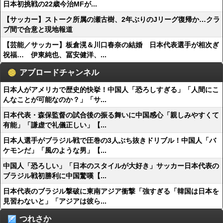
日本初挑戦の22歳今治MFが...
【サッカー】ストーク所属の瀬古樹、2年ぶりのJリーグ復帰か…クラ
ブ間で合意と現地報道
【芸能／サッカー】板倉滉＆川口春奈の結婚 日本代表選手が相次ぎ
祝福… 伊東純也、冨安健洋、...
アブロードチャンネル
日本人がアメリカで歴史的快挙！中国人「恐ろしすぎる」「人間にこ
んなことが可能なのか？」「サ...
日本代表・森保監督の試合後の振る舞いに中国感心「親しみやすくて
有能」「謙虚で礼儀正しい」【...
日本人選手がブラジル戦で圧巻の3人ぶち抜きドリブル！中国人「バ
ケモンだ」「風のような男」【...
中国人「恐ろしい」「日本のスタイルが大好き」サッカー日本代表の
ブラジル戦初勝利に中国驚嘆【...
日本代表のブラジル撃破に東南アジア衝撃「強すぎる「韓国は日本を
見習わないと」「アジアは彼ら...
つれさか