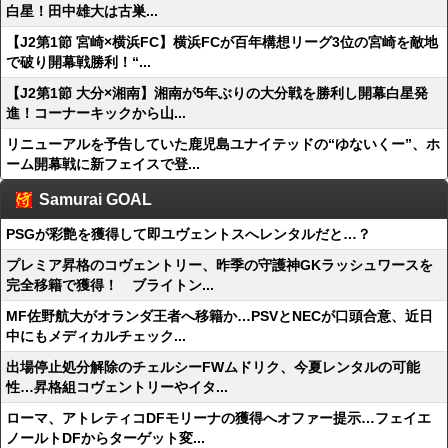
白星！田中雄大は古巣...
【J2第1節 宮崎×横浜FC】横浜FCが百年構想リーグ3位の宮崎を敵地
で破り開幕戦勝利！“...
【J2第1節 大分×湘南】湘南が5年ぶりの大分戦を勝利し開幕白星発
進！コーナーキックから山...
リニューアルを予告していた鹿児島ユナイテッドの“ゆないくー”、ホ
ーム開幕戦に新フェイスで登...
Samurai GOAL
PSGが彩艶を獲得して即ユヴェントスへレンタルだと…？
プレミア昇格のコヴェントリー、昨季の守護神GKラッシュワースを
完全移籍で獲得！ ブライトン...
MF佐野航大がオランダ王者へ移籍か…PSVとNECが口頭合意、近日
中にもメディカルチェック...
出場停止処分解除のチェルシーFWムドリク、今夏レンタルの可能
性…昇格組コヴェントリーやイタ...
ローマ、アトレティコDFモリーナの獲得へオファー提示…フェイエ
ノールトDFからターゲット変...