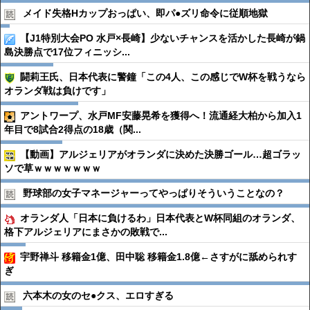
メイド失格Hカップおっぱい、即パ●︎ズリ命令に従順地獄
【J1特別大会PO 水戸×長崎】少ないチャンスを活かした長崎が鍋
島決勝点で17位フィニッシ...
闘莉王氏、日本代表に警鐘「この4人、この感じでW杯を戦うなら
オランダ戦は負けです」
アントワープ、水戸MF安藤晃希を獲得へ！流通経大柏から加入1
年目で8試合2得点の18歳（関...
【動画】アルジェリアがオランダに決めた決勝ゴール…超ゴラッ
ソで草ｗｗｗｗｗｗｗ
野球部の女子マネージャーってやっぱりそういうことなの？
オランダ人「日本に負けるわ」日本代表とW杯同組のオランダ、
格下アルジェリアにまさかの敗戦で...
宇野禅斗 移籍金1億、田中聡 移籍金1.8億←さすがに舐められす
ぎ
六本木の女のセ●︎クス、エロすぎる