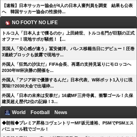
【速報】日本サッカー協会が4人の日本人審判員を調査 結果も公表
へ 韓国サッカー協会の性接待...
NO FOOTY NO LIFE
トルコ人「日本人まで獲るのか」上田綺世、トルコ名門が巨額の正式
オファー！現地サポが騒然！【...
英国人「安心感が違う」冨安健洋、パレス移籍当日にデビュー！圧巻
3連続ブロックも披露で現地サ...
外国人「狂気の沙汰だ」FIFA会長、再選の支持見返りにモロッコへ
2030年W杯決勝の開催を...
外国人「アジア杯で優勝するんだ」日本代表、W杯ポット1入りに現
実味!?2030大会で出場枠...
外国人「日本の未来は安泰だ」16歳MF三井寺眞、衝撃ゴール！久保
建英超え歴代2位の記録！3...
World Football News
◆朗報◆プレミア昇格コヴェントリーMF坂元達裕、PSMでPSMエス
パニョール戦でゴール！