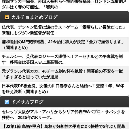
韓国サッカー協会、外国人審判らへ性的接待疑惑→ロンドン五輪銅メ
ダルはく奪の可能性。「審判の...
カルチョまとめブログ
仏代表、デシャン監督は涙のラストゲーム「素晴らしい冒険だった」
来週にもジダン新監督が就任...
浦和退団のMF安部裕葵、J2今治に加入が決定「全力で頑張ります」
（関連まとめ）
チェルシー、英代表ロジャーズ獲得へ！アーセナルとの争奪戦を制
す 移籍金は英国人史上最高額の...
元ブラジル代表カカ、48チーム制W杯を絶賛！開幕前の不安を一蹴
「多すぎると思っていたが退屈...
日本代表DF板倉滉、女優の川口春奈さんと結婚へ！交際１年、W杯
を終え決断（関連まとめ）
ドメサカブログ
セレッソ大阪がアル・アハリからシリア代表FWパブロ・サバックを
獲得へ 2025年のKリーグ...
【J2第1節 鳥栖×甲府】鳥栖が好相性の甲府に2-0快勝で5年ぶり開幕