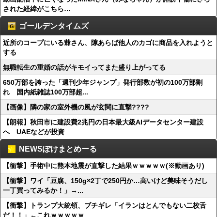
された経緯がこちら…
ゴールデンタイムズ
近所のコープにいる爺さん、隙あらば他人のカゴに商品を入れようと
する
無職転生の重婚の話がキモイってまた盛り上がってる
650万部を誇った「週刊少年ジャンプ」発行部数が初の100万部割
れ 国内紙雑誌100万部超...
【画像】隣の家の室外機の風が玄関に直撃????
【朗報】秋田市に建設費2兆円の日本最大級AIデータセンター建設
へ UAEなどが投資
NEWSぽけまとめーる
【衝撃】手術中に熊本地震が直撃した結果ｗｗｗｗｗ(※動画あり)
【衝撃】ワイ「豆腐、150g×2丁で250円か…高いけど美味そうだし
一丁買ってみるか！」→...
【衝撃】トランプ大統領、ブチギレ「イランはとんでもない二枚舌
だ！！」←これｗｗｗｗｗ