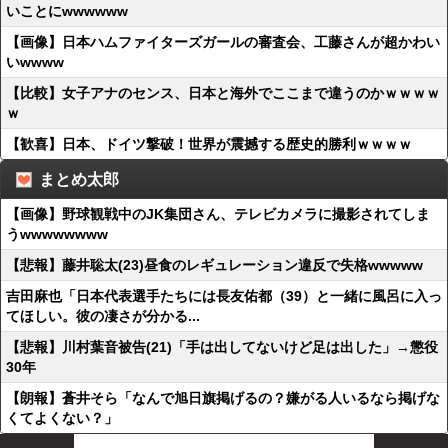
いことにwwwwww
【画像】日本ハムファイターズガールの審査会、工藤さんが超かわい
いwwww
【比較】女子アナのセンス、日本と海外でここまで違うのかｗｗｗｗ
ｗ
【歓喜】日本、ドイツ撃破！世界が震撼する歴史的勝利ｗｗｗｗ
まとめ太郎
【画像】野球観戦中のJK集団さん、テレビカメラに撮影されてしま
うwwwwwwww
【悲報】藤井聡太(23)昼食のレギュレーション違反で失格wwwww
吉田麻也「日本代表選手たちには長友佑都（39）と一緒に風呂に入っ
てほしい。彼の凄さが分かる...
【悲報】川村葉音被告(21)「手は出してないけど足は出した」→懲役
30年
【朗報】蒼井そら「なんで旭日旗掲げるの？嫌がる人いるなら掲げな
くてよくない？」