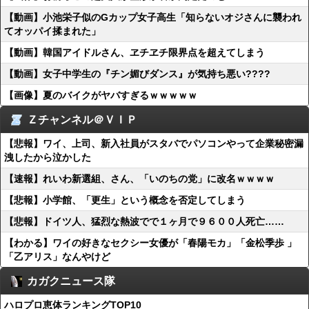
【動画】小池栄子似のGカップ女子高生「知らないオジさんに襲われ
てオッパイ揉まれた」
【動画】韓国アイドルさん、ヱチヱチ限界点を超えてしまう
【動画】女子中学生の『チン媚びダンス』が気持ち悪い????
【画像】夏のバイクがヤバすぎるｗｗｗｗｗ
Ｚチャンネル＠ＶＩＰ
【悲報】ワイ、上司、新入社員がスタバでパソコンやって企業秘密漏
洩したから泣かした
【速報】れいわ新選組、さん、「いのちの党」に改名ｗｗｗｗ
【悲報】小学館、「更生」という概念を否定してしまう
【悲報】ドイツ人、猛烈な熱波でで１ヶ月で９６００人死亡……
【わかる】ワイの好きなセクシー女優が「春陽モカ」「金松季歩 」
「乙アリス」なんやけど
カガクニュース隊
ハロプロ恵体ランキングTOP10