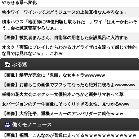
やらせる系へ変化
幼少ワイ「ワインってぶどうジュースの上位互換なんやろなぁ」
積水ハウス「地面師に55億円騙し取られた…」ワイ「はえーかわいそ
う…会社滅茶苦茶やろなぁ」...
【画像】被災者まんさん、自衛隊の用意した仮設風呂に入浴する
オタク「実際にプレイしたらわかるけどライザは友達って感じで性的
な目では見れないｗ」←これｗ
ぶる速
【画像】髪型が完全に『鬼頭』な女キャラwwwwww
【画像】お前らこの画像でフフッてなったら絶対に寝ろよwwwwww
板橋の花火大会にセクシー女優松本いちかと新井リマおって草
女バージョンのチー牛画像にそっくりすぎる女性、見つかるwww
【画像】大谷翔平、重機メーカーのアンバサダーに就任ｗｗｗ
働くモノニュース
【画像】福岡、こんなのが普通に走ってるｗｗｗｗｗｗｗｗｗｗｗｗ