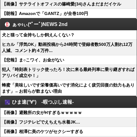
【画像】サテライトオフィスの篠崎愛(34)さんまだまだイケル
【朗報】Amazonで「GANTZ」が全巻100円
ぁゃιぃ(*ﾟーﾟ)NEWS 2nd
犬と猫って金持ちしか飼えんくない？
ヒカル「浮気OK」動画投稿から24時間で登録者数500万人割れ12万
人減、コメント約４万件...
【悲報】ま○こワイ、お金がない
犯人「時刻表トリック使ったろ！次に来る最終列車に乗り継ぎすれば
アリバイ成立や！」
蜂蜜「美味しいです栄養価高いです消化によく疲労回復の効力もあり
ます」←お前らが飲まない理由
ひま速(°∀°) -暇つぶし速報-
【画像】避難所の女がHすぎるｗｗｗｗｗ
【画像】フジテレビでえちえち水着JK…
【画像】相澤仁美のケツがセクシーすぎる