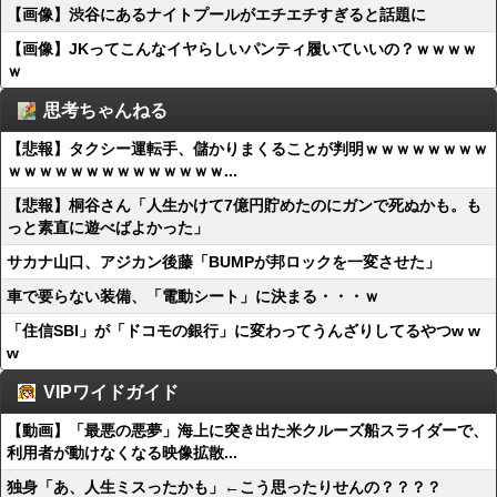
【画像】渋谷にあるナイトプールがエチエチすぎると話題に
【画像】JKってこんなイヤらしいパンティ履いていいの？ｗｗｗｗ
ｗ
思考ちゃんねる
【悲報】タクシー運転手、儲かりまくることが判明ｗｗｗｗｗｗｗｗ
ｗｗｗｗｗｗｗｗｗｗｗｗｗｗ...
【悲報】桐谷さん「人生かけて7億円貯めたのにガンで死ぬかも。も
っと素直に遊べばよかった」
サカナ山口、アジカン後藤「BUMPが邦ロックを一変させた」
車で要らない装備、「電動シート」に決まる・・・ｗ
「住信SBI」が「ドコモの銀行」に変わってうんざりしてるやつw w
w
VIPワイドガイド
【動画】「最悪の悪夢」海上に突き出た米クルーズ船スライダーで、
利用者が動けなくなる映像拡散...
独身「あ、人生ミスったかも」←こう思ったりせんの？？？？