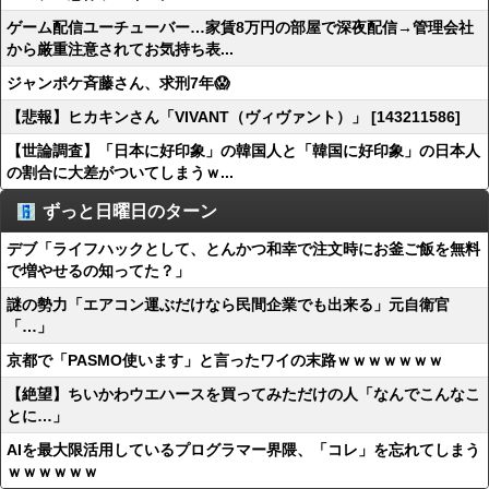
ゲーム配信ユーチューバー…家賃8万円の部屋で深夜配信→管理会社
から厳重注意されてお気持ち表...
ジャンポケ斉藤さん、求刑7年😱
【悲報】ヒカキンさん「VIVANT（ヴィヴァント）」 [143211586]
【世論調査】「日本に好印象」の韓国人と「韓国に好印象」の日本人
の割合に大差がついてしまうｗ...
ずっと日曜日のターン
デブ「ライフハックとして、とんかつ和幸で注文時にお釜ご飯を無料
で増やせるの知ってた？」
謎の勢力「エアコン運ぶだけなら民間企業でも出来る」元自衛官
「…」
京都で「PASMO使います」と言ったワイの末路ｗｗｗｗｗｗｗ
【絶望】ちいかわウエハースを買ってみただけの人「なんでこんなこ
とに…」
AIを最大限活用しているプログラマー界隈、「コレ」を忘れてしまう
ｗｗｗｗｗｗ