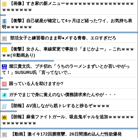
【画像】すき家の新メニューｗｗｗｗｗｗｗｗｗｗｗｗｗｗｗｗ
ｗｗｗｗｗｗｗ
【衝撃】自己破産が確定して4ヶ月ほど経ったワイ、お気持ち表
明ｗｗｗｗｗｗ
部活女子と練習着のまま即●︎メする青春、エロすぎだろ
【衝撃】女さん、車線変更で事故り「まじかよー」←これｗｗｗ
ｗｗ(※動画あり)
堀江貴文氏、ブチ切れ「うちのラーメンまずいとか言いやがっ
て！」SUSURU氏「言ってないで...
困っている人を助けますか?
ガチでまじで身に覚えのない債務請求来たんやが・・・
【朗報】ΔV流しながら筋トレすると捗るぞｗｗｗｗ
【朗報】麻雀ファイトガール、吸血鬼ギャルを追加ｗｗｗｗｗｗ
ｗｗｗｗｗｗｗｗ
【動画】激イキ172回膣痙攣、26日間溜め込んだ性欲爆発