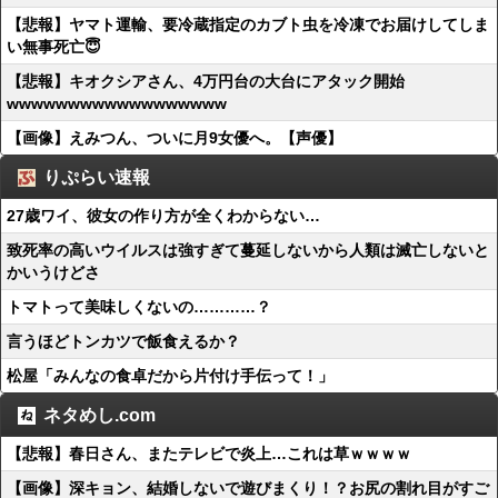
【悲報】ヤマト運輸、要冷蔵指定のカブト虫を冷凍でお届けしてしま
い無事死亡😇
【悲報】キオクシアさん、4万円台の大台にアタック開始
wwwwwwwwwwwwwwwwww
【画像】えみつん、ついに月9女優へ。【声優】
りぷらい速報
27歳ワイ、彼女の作り方が全くわからない…
致死率の高いウイルスは強すぎて蔓延しないから人類は滅亡しないと
かいうけどさ
トマトって美味しくないの…………？
言うほどトンカツで飯食えるか？
松屋「みんなの食卓だから片付け手伝って！」
ネタめし.com
【悲報】春日さん、またテレビで炎上…これは草ｗｗｗｗ
【画像】深キョン、結婚しないで遊びまくり！？お尻の割れ目がすご