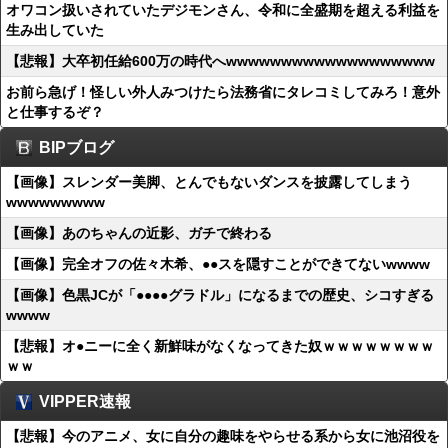
オワコン扱いされていたデジモンさん、令和に全盛期を超える利益を
生み出していた
【悲報】大卒初任給600万の時代へwwwwwwwwwwwwwwwwwww
お前ら急げ！怪しい外人みつけたら法務省にタレコミしてみろ！意外
と仕事するぞ？
BIPブログ
【画像】スレンダー美脚、とんでもないダンスを披露してしまう
wwwwwwwww
【画像】あのちゃんの近影、ガチで終わる
【画像】完全オフの佐々木希、●●スを隠すことができてないwwww
【画像】色黒JCが「●●●●グラドル」になるまでの歴史、シコすぎる
wwww
【悲報】オ●ニーに全く新鮮味がなくなってきた奴ｗｗｗｗｗｗｗｗ
ｗｗ
VIPPER速報
【悲報】今のアニメ、女に自分の趣味をやらせる系から女に池沼役を