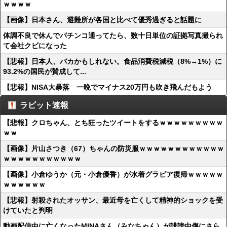
ｗｗｗｗ
【画像】日本さん、避難所が各国と比べて優秀過ぎると話題に
体調不良で休んでパチンコ通ってたら、数十日単位の証拠写真撮られ
て会社クビになった
【悲報】日本人、バカかもしれない。食品消費税減税（8%→1%）に
93.2%の国民が賛成して...
【悲報】NISA大暴落 一晩でマイナス20万円も吹き飛んだもよう
ラビット速報
【悲報】クロちゃん、とち狂ったツイートをするｗｗｗｗｗｗｗｗｗ
ｗｗ
【画像】片山さつき（67）ちゃんの防災服ｗｗｗｗｗｗｗｗｗｗｗｗ
ｗｗｗｗｗｗｗｗｗｗｗ
【画像】小倉ゆうか（元・小倉優香）が水着グラビア復帰ｗｗｗｗｗ
ｗｗｗｗｗｗ
【悲報】射殺されたオッサン、最近母を亡くして精神的ショックを受
けていたと判明
動画配信中に亡くなったMINAさん（みなちゃん）が誹謗中傷にさら