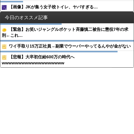
【画像】JKが集う女子校トイレ、ヤバすぎる…
今日のオススメ記事
【緊急】お笑いジャングルポケット斉藤慎二被告に懲役7年の求
刑←これ…
ワイ手取り15万正社員→副業でウーバーやってるんやが金がない
【悲報】大卒初任給600万の時代へ
wwwwwwwwwwwwwwwwwww