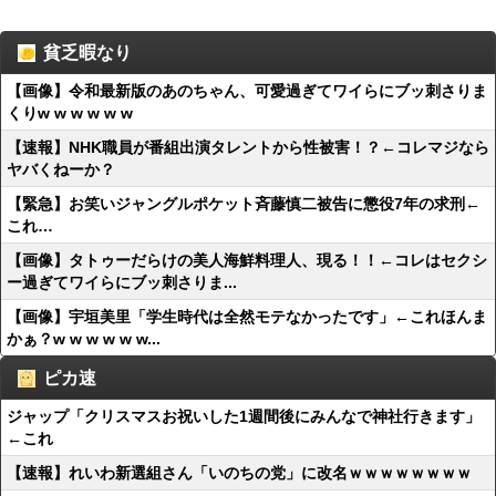
貧乏暇なり
【画像】令和最新版のあのちゃん、可愛過ぎてワイらにブッ刺さりま
くりw w w w w w
【速報】NHK職員が番組出演タレントから性被害！？←コレマジなら
ヤバくねーか？
【緊急】お笑いジャングルポケット斉藤慎二被告に懲役7年の求刑←
これ…
【画像】タトゥーだらけの美人海鮮料理人、現る！！←コレはセクシ
ー過ぎてワイらにブッ刺さりま...
【画像】宇垣美里「学生時代は全然モテなかったです」←これほんま
かぁ？w w w w w w...
ピカ速
ジャップ「クリスマスお祝いした1週間後にみんなで神社行きます」
←これ
【速報】れいわ新選組さん「いのちの党」に改名ｗｗｗｗｗｗｗｗ