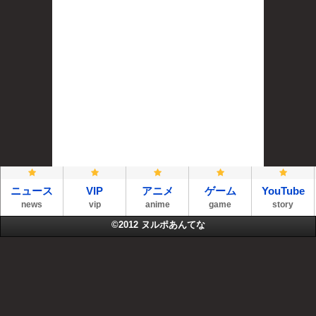
ニュース
VIP
アニメ
ゲーム
YouTube
news
vip
anime
game
story
©2012
ヌルポあんてな