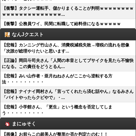
【衝撃】タクシー運転手、儲かりまくることが判明ｗｗｗｗｗｗｗｗ
ｗｗｗｗｗｗｗｗｗｗｗｗｗｗ...
【衝撃】公務員ワイ、民間に転職して給料倍になるｗｗｗｗｗ
なんJクエスト
【悲報】カンニング竹山さん、消費税減税失敗→増税の流れを想像
「次誰が総理やりたいと思います...
【正論】岡田斗司夫さん「人間の本音としてブサイクを見たら不愉快
になる。この責任をどうとるん...
【悲報】みい山作者・亜月ねねさんがここから逆転する方
法・・・・・・・・・
【悲報】ナイナイ岡村さん「言ってくれたら済む話やん」なるみさん
「バイトやったらクビやで」・...
【悲報】小学館さん、「更生」という概念を否定してしま
う・・・・・・・・・
まにゅそく
【画像】お前らこの超美人が整形か否か判定たのむ！！