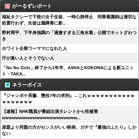
がーるずレポート
福祉タクシーで下校の女子生徒、一時心肺停止 同乗看護師は適切な
処置行わず、生徒は脳障害に影...
野村周平、下半身強調の「過激すぎる三角水着」公開でネットざわつ
き
ホワイト企業ワーママになれた人
汗が臭い人とそうでない人
「No No Girls」終了から1年半、ASHAとKOKONAによる新ユニッ
ト・TAKA...
ネラーボイス
『ジャンポケ斉藤、懲役7年の求刑』←これｗｗｗｗｗｗｗｗｗｗｗ
ｗｗｗｗｗｗｗ
【速報】NHK職員が番組出演タレントから性被害
wwwwwwwwwwwwwwwwwwwwww...
原題より邦題の方がセンスがいい映画、ガチで『最強のふたり』しか
ない