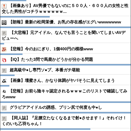
【画像あり】AV男優でもないのに５００人・６００人の女性と性
交した男性がコチラｗｗｗｗｗｗ...
【朗報】最新の松岡茉優、お乳の存在感がエグいwwwwwww
【大悲報】元アイドル、なんでも言うことを聞いてしまいAVデ
ビューへ
【悲報】今のおにぎり、1個400円の模様www
【IQ】たった3問で馬鹿かどうかが分かる問題
超高級中●︎し専門ソ●︎プ、本番ガチ堪能
【画像】壇蜜さん、かなり体調がヤバそうに見えてしまう
【悲報】お前ら陰キャ認定されるｗｗｗこのリストで確認してみ
ろwww
グラビアアイドルの誘惑、プリン尻で何度も中●︎し
【同人誌】『足腰立たなくなるまで射●︎させます！』それイけ！
くのいち乙羽ちゃん！