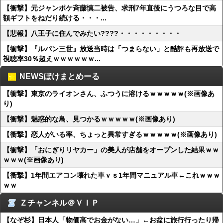
【衝撃】元ジャンポケ斉藤慎二被告、求刑7年直後にうつろな目で高
額ギフトをねだり続ける・・・...
【悲報】八王子に住んでみたい????・・・・・・・・・
【衝撃】『ルパン三世』放送当時は「つまらない」と酷評も再放送で
視聴率30％超えｗｗｗｗｗｗ...
NEWSぽけまとめーる
【衝撃】東京のライオンさん、ふつうに溶けるｗｗｗｗｗ(※画像あ
り)
【衝撃】魅惑的な鳥、見つかるｗｗｗｗｗ(※画像あり)
【衝撃】恋人がいる率、ちょっと異常すぎるｗｗｗｗｗ(※画像あり)
【衝撃】「おにぎりリヤカー」の美人が店舗をオープンした結果ｗｗ
ｗｗｗ(※画像あり)
【衝撃】1年間エアコン壊れた車ｖｓ1年間マニュアル車←これｗｗｗ
ｗｗ
Ｚチャンネル＠ＶＩＰ
【なぞ杉】日本人「物価高でお金がない…」←お盆に旅行行ったり帰