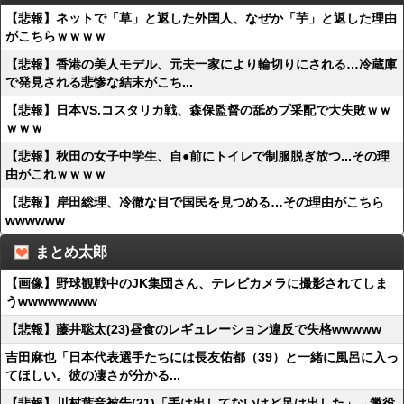
【悲報】ネットで「草」と返した外国人、なぜか「芋」と返した理由
がこちらｗｗｗｗ
【悲報】香港の美人モデル、元夫一家により輪切りにされる…冷蔵庫
で発見される悲惨な結末がこち...
【悲報】日本VS.コスタリカ戦、森保監督の舐めプ采配で大失敗ｗｗ
ｗｗｗ
【悲報】秋田の女子中学生、自●前にトイレで制服脱ぎ放つ...その理
由がこれｗｗｗｗ
【悲報】岸田総理、冷徹な目で国民を見つめる…その理由がこちら
wwwwww
まとめ太郎
【画像】野球観戦中のJK集団さん、テレビカメラに撮影されてしま
うwwwwwwww
【悲報】藤井聡太(23)昼食のレギュレーション違反で失格wwwww
吉田麻也「日本代表選手たちには長友佑都（39）と一緒に風呂に入っ
てほしい。彼の凄さが分かる...
【悲報】川村葉音被告(21)「手は出してないけど足は出した」→懲役