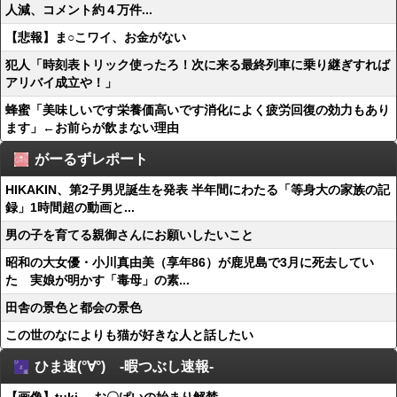
人減、コメント約４万件...
【悲報】ま○こワイ、お金がない
犯人「時刻表トリック使ったろ！次に来る最終列車に乗り継ぎすれば
アリバイ成立や！」
蜂蜜「美味しいです栄養価高いです消化によく疲労回復の効力もあり
ます」←お前らが飲まない理由
がーるずレポート
HIKAKIN、第2子男児誕生を発表 半年間にわたる「等身大の家族の記
録」1時間超の動画と...
男の子を育てる親御さんにお願いしたいこと
昭和の大女優・小川真由美（享年86）が鹿児島で3月に死去してい
た 実娘が明かす「毒母」の素...
田舎の景色と都会の景色
この世のなによりも猫が好きな人と話したい
ひま速(°∀°) -暇つぶし速報-