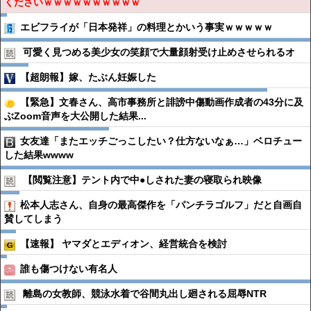
くださいｗｗｗｗｗｗｗｗｗｗ
エビフライが「日本発祥」の料理とかいう事実ｗｗｗｗｗ
可愛く見つめる美少女の笑顔で大量顔射受け止めさせられるオ
【超朗報】嫁、たぶん妊娠した
【緊急】文春さん、高市事務所と誹謗中傷動画作成者の43分に及
ぶZoom音声を大公開した結果...
女友達「またエッチごっこしたい？仕方ないなぁ…」ベロチュー
した結果wwww
【閲覧注意】テント内で中●︎しされた妻の寝取られ映像
松本人志さん、自身の最高傑作を「パンチラゴルフ」だと自画自
賛してしまう
【速報】 ヤマダとエディオン、経営統合を検討
誰も傷つけない有名人
離島の女教師、競泳水着で谷間丸出し廻される屈辱NTR