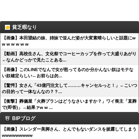
貧乏暇なり
【画像】本田望結の妹、姉妹で並んだ姿が大変素晴らしいと話題にw
w w w w w w
【動画】高校生さん、文化祭でコーヒーカップを作って大盛りあがり
←なんかどっかで見たことある...
【画像】このLINEでなんで女が怒ってるのか分かんない奴はモテな
い奴確定らしい←お前らは勿...
【驚愕】女さん「43億円注文して………キャンセルっと！」←こいつ
の目的って一体なんなの？？...
【衝撃】葬儀屋「火葬プランはどうなさいますか？」ワイ喪主「直葬
で(即答)」→結果ァw w ...
BIPブログ
【画像】スレンダー美脚さん、とんでもないダンスを披露してしまう
wwwwwwwww