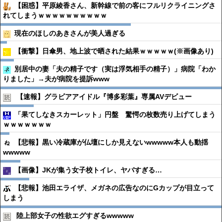
【困惑】平原綾香さん、新幹線で前の客にフルリクライニングさ
れてしまうｗｗｗｗｗｗｗｗｗｗ
現在のほしのあきさんが美人過ぎる
【衝撃】日傘男、地上波で晒された結果ｗｗｗｗｗ(※画像あり)
別居中の妻「夫の精子です（実は浮気相手の精子）」病院「わか
りました」→夫が病院を提訴www
【速報】グラビアアイドル『博多彩葉』専属AVデビュー
「果てしなきスカーレット」円盤 驚愕の枚数売り上げてしまう
ｗｗｗｗｗｗｗ
【悲報】黒い冷蔵庫が仏壇にしか見えないwwwww本人も動揺
wwwww
【画像】JKが集う女子校トイレ、ヤバすぎる…
【悲報】池田エライザ、メガネの広告なのにGカップが目立って
しまう
陸上部女子の性欲エグすぎるwwwww