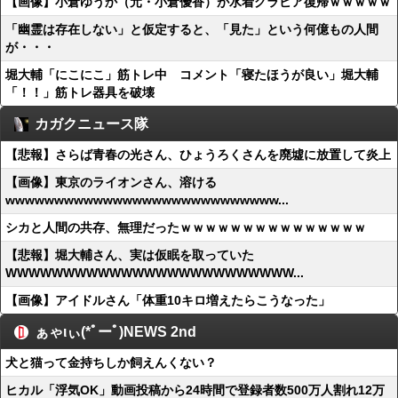
【画像】小倉ゆうか（元・小倉優香）が水着グラビア復帰ｗｗｗｗｗ
「幽霊は存在しない」と仮定すると、「見た」という何億もの人間
が・・・
堀大輔「にこにこ」筋トレ中 コメント「寝たほうが良い」堀大輔
「！！」筋トレ器具を破壊
カガクニュース隊
【悲報】さらば青春の光さん、ひょうろくさんを廃墟に放置して炎上
【画像】東京のライオンさん、溶ける
wwwwwwwwwwwwwwwwwwwwwwwwwwww...
シカと人間の共存、無理だったｗｗｗｗｗｗｗｗｗｗｗｗｗｗｗ
【悲報】堀大輔さん、実は仮眠を取っていた
WWWWWWWWWWWWWWWWWWWWWWWWW...
【画像】アイドルさん「体重10キロ増えたらこうなった」
ぁゃιぃ(*ﾟーﾟ)NEWS 2nd
犬と猫って金持ちしか飼えんくない？
ヒカル「浮気OK」動画投稿から24時間で登録者数500万人割れ12万