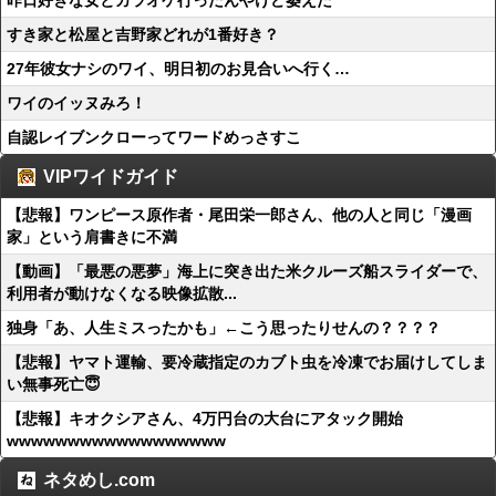
昨日好きな女とカラオケ行ったんやけど萎えた
すき家と松屋と吉野家どれが1番好き？
27年彼女ナシのワイ、明日初のお見合いへ行く…
ワイのイッヌみろ！
自認レイブンクローってワードめっさすこ
VIPワイドガイド
【悲報】ワンピース原作者・尾田栄一郎さん、他の人と同じ「漫画
家」という肩書きに不満
【動画】「最悪の悪夢」海上に突き出た米クルーズ船スライダーで、
利用者が動けなくなる映像拡散...
独身「あ、人生ミスったかも」←こう思ったりせんの？？？？
【悲報】ヤマト運輸、要冷蔵指定のカブト虫を冷凍でお届けしてしま
い無事死亡😇
【悲報】キオクシアさん、4万円台の大台にアタック開始
wwwwwwwwwwwwwwwwww
ネタめし.com