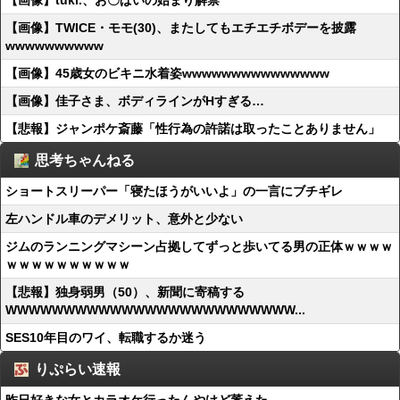
【画像】tuki.、お〇ぱいの始まり解禁
【画像】TWICE・モモ(30)、またしてもエチエチボデーを披露
wwwwwwwwww
【画像】45歳女のビキニ水着姿wwwwwwwwwwwwwww
【画像】佳子さま、ボディラインがHすぎる…
【悲報】ジャンポケ斎藤「性行為の許諾は取ったことありません」
思考ちゃんねる
ショートスリーパー「寝たほうがいいよ」の一言にブチギレ
左ハンドル車のデメリット、意外と少ない
ジムのランニングマシーン占拠してずっと歩いてる男の正体ｗｗｗｗ
ｗｗｗｗｗｗｗｗｗｗ
【悲報】独身弱男（50）、新聞に寄稿する
WWWWWWWWWWWWWWWWWWWWWWWWW...
SES10年目のワイ、転職するか迷う
りぷらい速報