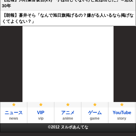
30年
【朗報】蒼井そら「なんで旭日旗掲げるの？嫌がる人いるなら掲げな
くてよくない？」
ニュース
VIP
アニメ
ゲーム
YouTube
news
vip
anime
game
story
©2012
ヌルポあんてな