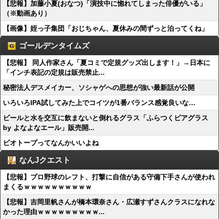
【悲報】加藤小夏(おなつ)「演技中に惚れてしまった俳優がいる」
（※動画あり）
【画像】姪っ子集団「おじちゃん、夏休みの間ずっと泊ってくね」
ゴールデンタイムズ
【悲報】 同人作家さん「夏コミで定規グッズ出します！」→日本に
「インチ表記の定規は販売禁止...
秘密法人デスメイカー、ソシャゲへの思想が強い最新話が公開
いろいろIPA試してみた上でコイツが1番バランス感覚良いな…
ビールと水を交互に飲まないと倒れるグラス「ふらつくビアグラス
by よなよなエール」販売開...
ビオトープってなんかいいよね
なんJクエスト
【悲報】プロ野球のレフト、打撃に自信がある守備下手さんが使われ
まくるｗｗｗｗｗｗｗｗｗｗ
【悲報】吉岡里帆さんが橋本環奈さん・広瀬すずさんクラスになれな
かった理由ｗｗｗｗｗｗｗｗｗ...