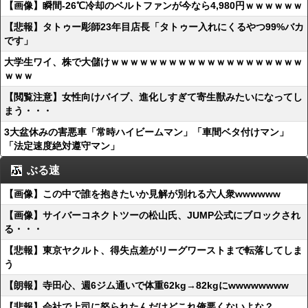
【画像】瞬間-26℃冷却のベルトファンが今なら4,980円ｗｗｗｗｗｗ
【悲報】タトゥー彫師23年目店長「タトゥー入れにくるやつ99%バカ
です」
大学生ワイ、株で大儲けｗｗｗｗｗｗｗｗｗｗｗｗｗｗｗｗｗｗｗｗ
ｗｗｗ
【閲覧注意】女性向けバイブ、進化しすぎて寄生獣みたいになってし
まう・・・
3大盆休みの害悪車「常時ハイビームマン」「車間ベタ付けマン」
「法定速度絶対遵守マン」
ぶる速
【画像】この中で誰を抱きたいか見解が別れる六人衆wwwwww
【画像】サイバーコネクトツーの松山氏、JUMP公式にブロックされ
る・・・
【悲報】東京ヤクルト、得失点差がリーグワーストまで転落してしま
う
【朗報】寺田心、週6ジム通いで体重62kg→82kgにwwwwwwww
【悲報】会社で上司に怒られたんだけどこれ俺悪くないよな？