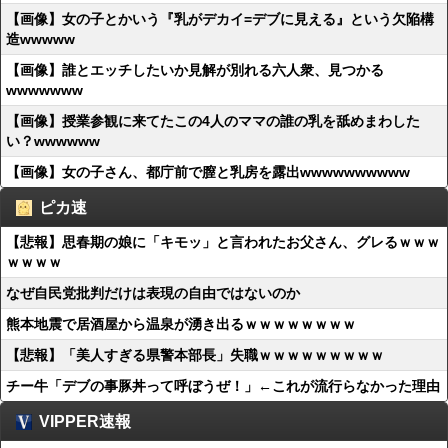
【画像】女の子とかいう『乳がデカイ=デブに見える』という欠陥構
造wwwww
【画像】誰とエッチしたいか見解が別れる六人衆、見つかる
wwwwwww
【画像】授業参観に来てたこの4人のママの誰の乳を舐めまわした
い？wwwwww
【画像】女の子さん、都庁前で膣と乳房を露出wwwwwwwwww
ピカ速
【悲報】思春期の娘に「キモッ」と言われたお父さん、グレるｗｗｗ
ｗｗｗｗ
なぜ自民党批判だけは表現の自由ではないのか
熊本地震で居酒屋から温泉が湧き出るｗｗｗｗｗｗｗｗ
【悲報】「美人すぎる県警本部長」失職ｗｗｗｗｗｗｗｗｗ
チー牛「デブの事豚丼って呼ぼうぜ！」←これが流行らなかった理由
VIPPER速報