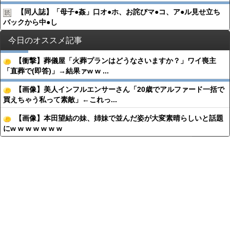
【同人誌】「母子●︎姦」口オ●︎ホ、お詫びマ●︎コ、ア●︎ル見せ立ち
バックから中●︎し
今日のオススメ記事
【衝撃】葬儀屋「火葬プランはどうなさいますか？」ワイ喪主
「直葬で(即答)」→結果ァw w ...
【画像】美人インフルエンサーさん「20歳でアルファード一括で
買えちゃう私って素敵」←これっ...
【画像】本田望結の妹、姉妹で並んだ姿が大変素晴らしいと話題
にw w w w w w w