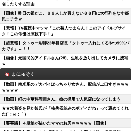
省したりする理由
【画像】昨日の銀だこ、８８人しか買えない８８円に大行列をなす都
民コチラｗ
【悲報】TV視聴中マッマ「この芸人つまらん！このアイドルブサイ
ク！この俳優は演技下手！」
【超悲報】タトゥー彫師23年目店長「タトゥー入れにくるやつ99%バ
カです」←！！
【画像】元国民的アイドルさん(28)、生乳を放り出してカメラに接写
ｗ
まにゅそく
【動画】南米系のデカパイぽっちゃり女さん、配信がヱ口すぎｗｗｗ
ｗｗｗｗ
【動画】町の中華料理屋さん、娘の採用で人気店になってしまう
★★水着姿を見た彼氏が「核兵器並みのボディだね」って褒めてくれ
た(´；ω；｀)
【要審議】４歳娘が描いたママのお尻ｗｗｗｗｗ【画像】