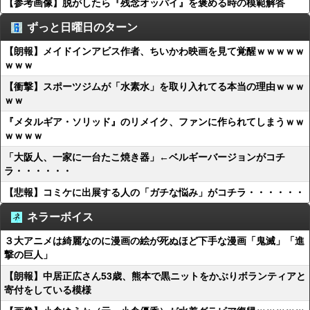
【参考画像】脱がしたら『残念オッパイ』を褒める時の模範解答
ずっと日曜日のターン
【朗報】メイドインアビス作者、ちいかわ映画を見て覚醒ｗｗｗｗｗ
ｗｗｗ
【衝撃】スポーツジムが「水素水」を取り入れてる本当の理由ｗｗｗ
ｗｗ
『メタルギア・ソリッド』のリメイク、ファンに作られてしまうｗｗ
ｗｗｗｗ
「大阪人、一家に一台たこ焼き器」←ベルギーバージョンがコチ
ラ・・・・・・
【悲報】コミケに出展する人の「ガチな悩み」がコチラ・・・・・・
ネラーボイス
３大アニメは綺麗なのに漫画の絵が死ぬほど下手な漫画「鬼滅」「進
撃の巨人」
【朗報】中居正広さん53歳、熊本で黒ニットをかぶりボランティアと
寄付をしている模様