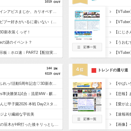
1019
【ホロライブ】メイドインアビスまじか、カリオペすげえな
【ホロライブ】社員にビブー好きがいるに違いない（確信
3D新衣装くっぞ！
beの謎のイベント？
【雑談】ホロライブ掲示板：ホロ速：PART2【配信実況可】
144
4
トレンドの通り道
6119
【Vtuber】けもみみりふれっ!活動5周年記念♡3D新衣装お披露目！viviONとけもりふパートナーシップ提携や
【にじ甲2026】Winners準決勝第1試合：流星MW - 麒麟！麒麟うおおおおおおおおお
【にじ甲2026】にじさんじ甲子園2026 本戦 Day2スタート！初手いじり草
ージより繊細な宇佐美
【にじ甲2026】困り眉の笹木がHR打った後キリっとしてるって聞いたので確認したらかわいかった