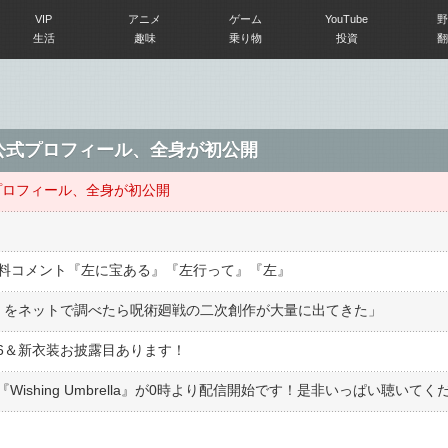
VIP
アニメ
ゲーム
YouTube
野
生活
趣味
乗り物
投資
翻
1の公式プロフィール、全身が初公開
式プロフィール、全身が初公開
 無料コメント『左に宝ある』『左行って』『左』
「夏五」をネットで調べたら呪術廻戦の二次創作が大量に出てきた」
26＆新衣装お披露目あります！
shing Umbrella』が0時より配信開始です！是非いっぱい聴いてく