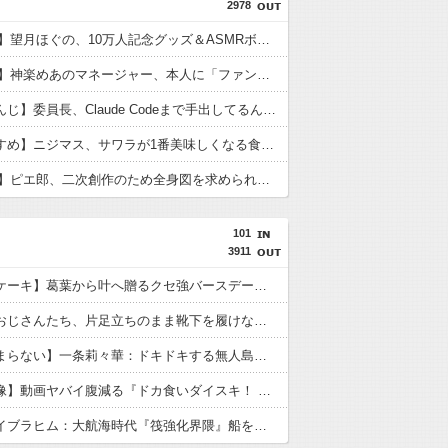
2978
【VTuber】望月ほぐの、10万人記念グッズ＆ASMRボイス販売開始！『保健室で何も起こらないはずがない』『嘘だろ…ほぐほぐ…』【8/22(土)23:59まで】
【VTuber】神楽めあのマネージャー、本人に「ファンクラブ更新して」と頼み続ける → なぜか自分も記事を書くことになってしまう
【にじさんじ】委員長、Claude Codeまで手出してるんか…『もう何でも作れそうやな』
【うおむすめ】ニジマス、サワラが1番美味しくなる食べ方を公開『西京焼きめっっっちゃ美味いよね！』『赤味噌なんですね』
【VTuber】ピエ郎、二次創作のため全身図を求められる→「いつから俺に下半身があると錯覚していた…？」
101
3911
【やばいケーキ】葛葉から叶へ贈るクセ強バースデーソング：甘いよりは美味いヤヴァイケーキ
【悲報】おじさんたち、片足立ちのまま靴下を履けなくなる・・・
【愛が止まらない】一条莉々華：ドキドキする無人島生活！テニプリ愛が止まらない
【速報画像】動画ヤバイ腹減る『ドカ食いダイスキ！ もちづきさん』待望のTVアニメ化決定！SNS大反響の衝撃作がついに動き出す
【画像】イブラヒム：大航海時代『筏強化界隈』船を見つけて突撃しに行く血盟海賊団！100％海賊