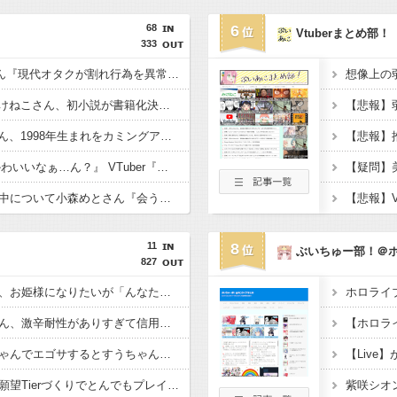
68
6
Vtuberまとめ部！
333
【たしかに？】X民さん『現代オタクが割れ行為を異常に叩く理由、ソシャゲとVTuberしか追ってない"一般人"だからです』
【速報】人気Vtuberみけねこさん、初小説が書籍化決定してしまうwwwww←み！さんなんでもやるなあ
【悲報】人気Vtuberさん、1998年生まれをカミングアウトwwwww
ワイ『VTuberちゃんかわいいなぁ…ん？』 VTuber『（2000年代のアニメやバラエティを語り出す）』
【ぶいすぽ】謹慎期間中について小森めとさん『会うこともないし話すこともない』
11
8
ぶいちゅー部！＠
827
【ホロライブ】まつり、お姫様になりたいが「んなたんには勝てねえなと思ってw」
ホロライブ
【ホロライブ】フブさん、激辛耐性がありすぎて信用が全く無く妖怪扱いさらてしまうｗ
【ホロラ
【ホロライブ】すいちゃんでエゴサするとすうちゃんも一緒に出てくるのでなんの配信をしているか詳しいすいちゃん
【Live
【ホロライブ】ニコの願望Tierづくりでとんでもプレイに付き合わされるおかゆんw
紫咲シオ