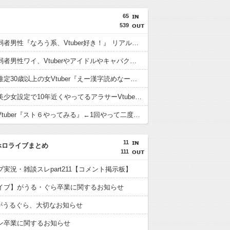
65
539
想像上の弱者男性『なろう系、Vtuber好き！』 リアル弱者男性『哲学、古典文学、世界史。(ﾒｶﾞﾈｸｲ)』
【悲報】弱者男性ワイ、Vtuberやアイドルやキャバクラに金を使いまくる奴が理解できない…
【悲報】推定30歳以上の女Vtuber『えー漢字読めなーいわかんなーい』 キッズリスナー『！？』
【疑問】美少女設定で10年近くやってるアラサーVtuberとか痛いとしか思えないんだが興奮するもんなの？
【悲報】Vtuber『スト６やってみる』←1回やって二度とやらないパターン多すぎだろｗｗｗｗ
11
ホロライブまとめ
111
実況・雑談スレpart211【コメント掲示板】
イブ】がうる・ぐら卒業に関するお知らせ
】がうるぐら、大切なお知らせ
ン卒業に関するお知らせ