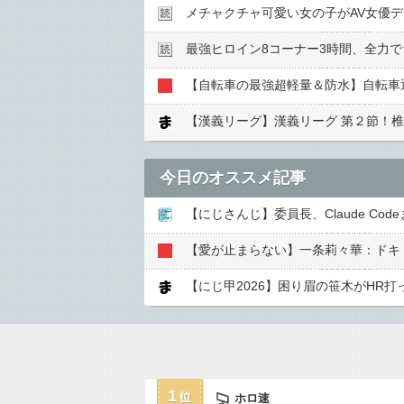
メチャクチャ可愛い女の子がAV女優
最強ヒロイン8コーナー3時間、全力
【自転車の最強超軽量＆防水】自転車通
【漢義リーグ】漢義リーグ 第２節！
今日のオススメ記事
【にじさんじ】委員長、Claude C
【愛が止まらない】一条莉々華：ドキ
【にじ甲2026】困り眉の笹木がHR
1
ホロ速