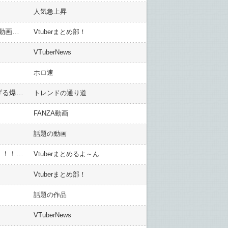
人気急上昇
【誹謗中傷】ニコ動からVtuber動画がほぼ消えた理由、動画再生前の『いきなり動画紹介』でVtuberを嘲笑う動画が次々出てくるからだった
Vtuberまとめ部！
VTuberNews
ホロ速
【アルランディスよ、永遠に】アキロゼのガイル村決起集会がカオスすぎた！異世界エルフがスト6で繰り広げる爆笑の格闘劇と奇跡のコンボを徹底解剖！
トレンドの通り道
FANZA動画
話題の動画
【ホロスタ】奏手イヅル「カバーさん！！！！！！！！！7周年なのに！！！公式アカウント音沙汰ないです！！！！！！！！！！…」
Vtuberまとめるよ～ん
Vtuberまとめ部！
話題の作品
VTuberNews