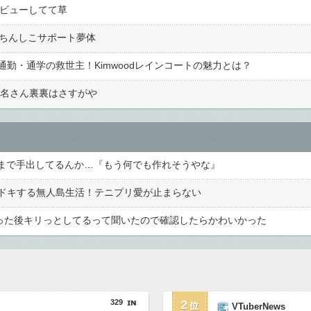
デビューしてて草
でちんしこサポート夢体
勤・通学の救世主！Kimwoodレインコートの魅力とは？
椎名さん裏裏はさすがや
odeまで手出してるんか…『もう何でも作れそうやな』
ドキする無人島生活！テニプリ愛が止まらない
打った後キリっとしてるって聞いたので確認したらかわいかった
329
2
VTuberNews