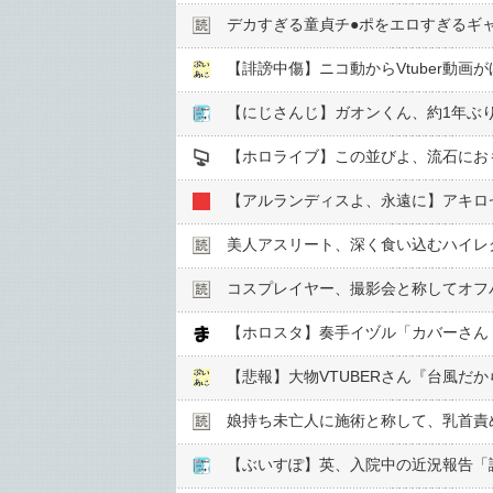
デカすぎる童貞チ●︎ポをエロすぎるギ
【にじさんじ】ガオンくん、約1年ぶ
【ホロライブ】この並びよ、流石にお
美人アスリート、深く食い込むハイレグ
コスプレイヤー、撮影会と称してオフパ
【悲報】大物VTUBERさん『台風だ
娘持ち未亡人に施術と称して、乳首責め
【ぶいすぽ】英、入院中の近況報告「