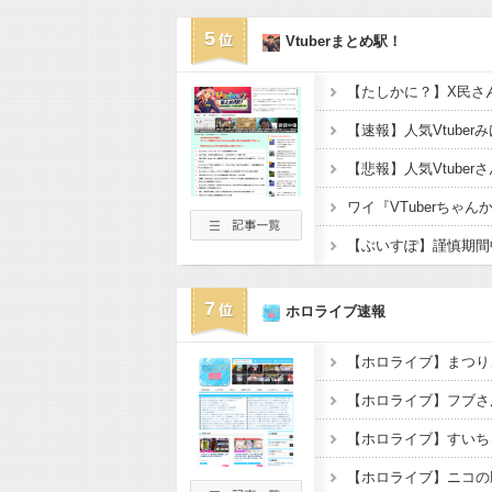
5
Vtuberまとめ駅！
7
ホロライブ速報