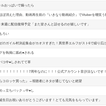
ャルおっぱいで煽ったら
り来週に配信復帰予定「また皆さんと話せるのが嬉しいです」
もろい
を執拗に舐め●︎される
コ中●︎しされてて草
からコロッケ買った』→視聴者にネタが通じてないと絶望
→立ちバック→中●︎し
誕生日お祝いありがとうございます！とても元気をもらっています」