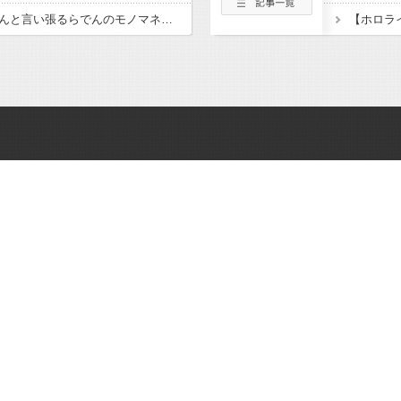
【ホロライブ】お姉さんと言い張るらでんのモノマネが似てるラプ様