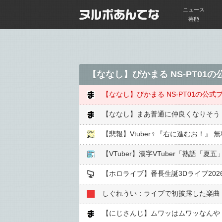
ニュース
芸能
【ななし】ぴかまる NS-PT0
【ななし】ぴかまる NS-PT01の公
【ななし】まあ普通に仲良くなりそう
【悲報】Vtuber♀『右に進むお！』
【VTuber】漢字VTuber「熟語
【ホロライブ】番長生誕3Dライブ20
しぐれうい：ライブで初披露した楽曲『Wi
【にじさんじ】ムワッはムワッなんや