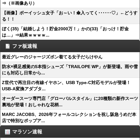
⇒（※画像あり）
【画像】ボーイッシュ女子「お～い！傘入ってく･･････♡」←どうす
る！！
ぼく(35)「結婚しよう！貯金2000万！」かの(33)「おっけ！貯金
は…」⇒結果ｗｗｗｗ...
ファ板速報
最近グレーのジャージズボン着てる女子だらけやん
防水×裸足感覚の5本指シューズ「TRAILOPE WP」が新登場。雨や雪
にも対応し日常から...
Z世代で再注目の有線イヤホン、USB Type-C対応モデルが登場！
USB-A変換アダプタ...
オーダースーツ専門店「グローバルスタイル」に20種類の新作スーツ
裏地が登場！おしゃれな花柄...
MARC JACOBS、2026年フォールコレクションを祝し阪急うめだ本
店で特別なポップア...
マラソン速報