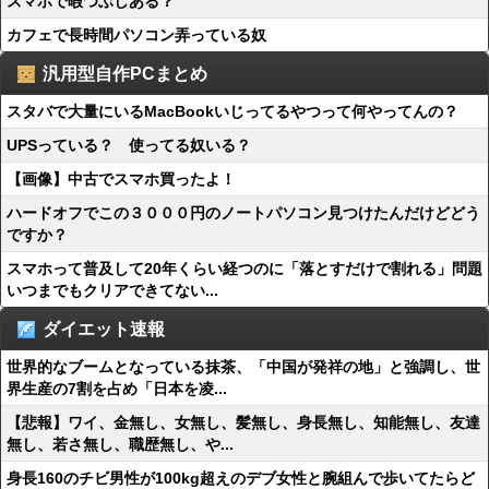
スマホで暇つぶしある？
カフェで長時間パソコン弄っている奴
汎用型自作PCまとめ
スタバで大量にいるMacBookいじってるやつって何やってんの？
UPSっている？ 使ってる奴いる？
【画像】中古でスマホ買ったよ！
ハードオフでこの３０００円のノートパソコン見つけたんだけどどう
ですか？
スマホって普及して20年くらい経つのに「落とすだけで割れる」問題
いつまでもクリアできてない...
ダイエット速報
世界的なブームとなっている抹茶、「中国が発祥の地」と強調し、世
界生産の7割を占め「日本を凌...
【悲報】ワイ、金無し、女無し、髪無し、身長無し、知能無し、友達
無し、若さ無し、職歴無し、や...
身長160のチビ男性が100kg超えのデブ女性と腕組んで歩いてたらど