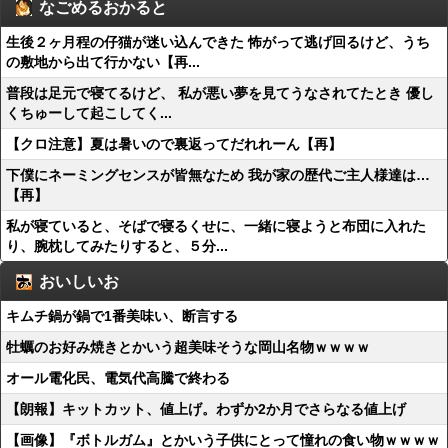
なごめるおかると
生後２ヶ月程の仔猫が迷い込んできた 怖がって逃げ回るけど、うち
の敷地から出て行かない【再...
普段は足元で寝てるけど、 私が悪い夢を見てうなされてたとき 優し
くちゅーして起こしてく...
【クロ注意】夏は暑いので裏返ってだれれーん【再】
下僕にネーミングセンスが皆無なため 我が家の歴代ご主人様達は…
【再】
私が寝ていると、そばで寝るくせに、一緒に寝ようと布団に入れた
り、腕枕してみたりすると、５分...
おいしいお
キムチ鍋が鍋で1番美味い、断言する
牡蠣のお好み焼きとかいう超美味そうな岡山名物ｗｗｗｗ
オール電化民、電気代高騰で終わる
【朗報】キットカット、値上げ。わずか2か月でさらなる値上げ
【画像】『ボトルガム』とかいう子供にとって憧れの食い物ｗｗｗｗ