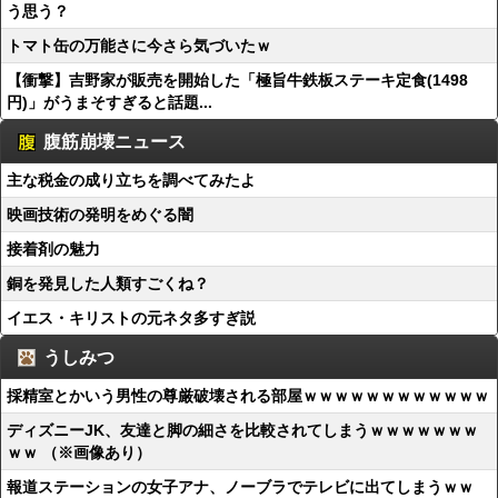
う思う？
トマト缶の万能さに今さら気づいたｗ
【衝撃】吉野家が販売を開始した「極旨牛鉄板ステーキ定食(1498
円)」がうまそすぎると話題...
腹筋崩壊ニュース
主な税金の成り立ちを調べてみたよ
映画技術の発明をめぐる闇
接着剤の魅力
銅を発見した人類すごくね？
イエス・キリストの元ネタ多すぎ説
うしみつ
採精室とかいう男性の尊厳破壊される部屋ｗｗｗｗｗｗｗｗｗｗｗｗ
ディズニーJK、友達と脚の細さを比較されてしまうｗｗｗｗｗｗｗ
ｗｗ （※画像あり）
報道ステーションの女子アナ、ノーブラでテレビに出てしまうｗｗ