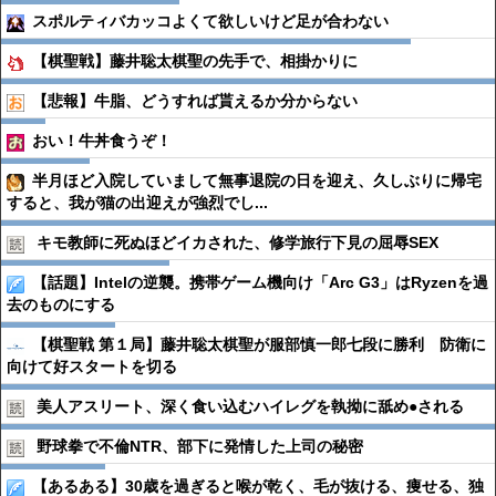
スポルティバカッコよくて欲しいけど足が合わない
【棋聖戦】藤井聡太棋聖の先手で、相掛かりに
【悲報】牛脂、どうすれば貰えるか分からない
おい！牛丼食うぞ！
半月ほど入院していまして無事退院の日を迎え、久しぶりに帰宅
すると、我が猫の出迎えが強烈でし...
キモ教師に死ぬほどイカされた、修学旅行下見の屈辱SEX
【話題】Intelの逆襲。携帯ゲーム機向け「Arc G3」はRyzenを過
去のものにする
【棋聖戦 第１局】藤井聡太棋聖が服部慎一郎七段に勝利 防衛に
向けて好スタートを切る
美人アスリート、深く食い込むハイレグを執拗に舐め●︎される
野球拳で不倫NTR、部下に発情した上司の秘密
【あるある】30歳を過ぎると喉が乾く、毛が抜ける、痩せる、独