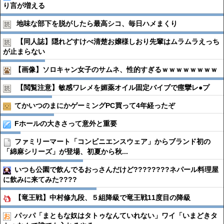
り言が増える
地味な部下を脱がしたら最高シコ、毎日ハメまくり
【同人誌】隠れどすけべ清楚お嬢様しおり先輩はムラムラえっち
が止まらない
【画像】ソロキャン女子のサムネ、性的すぎるｗｗｗｗｗｗｗｗ
【閲覧注意】敏感ワレメを媚薬オイル固定バイブで痙攣レ●︎プ
てかいつのまにかゲーミングPC買って4年経ったぞ
Fホールの大きさって意外と重要
ファミリーマート「コンビニエンスウェア」からブランド初の
「綿麻シリーズ」が登場、初夏から秋...
いつも公園で飲んでるおっさんだけど????????ネパール料理屋
に飲みに来てみた????
【竜王戦】中村修九段、５組降級で竜王戦11度目の降級
パッパ「まともな奴はタトゥなんていれない」ワイ「いまどきタ