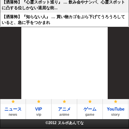
【洒落怖】『心霊スポット巡り』 … 飲み会やナンパ、心霊スポット
に凸する位しかない退屈な街...
【洒落怖】『知らない人』 … 買い物カゴをぶら下げてうろうろして
いると、急に手をつかまれ
ニュース
VIP
アニメ
ゲーム
YouTube
news
vip
anime
game
story
©2012
ヌルポあんてな