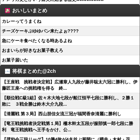
おいしいまとめ
カレーってうまくね
チーズケーキぷゆゆパン来たよぉ????
急にケーキ食べたくなる時あるよね
おまいらが好きなお菓子教えろ
お菓子届いた
将棋まとめた@2ch
【王座戦 挑戦者決定戦】広瀬章人九段が藤井聡太六冠に勝利し、伊
藤匠王座への挑戦権を得る 終...
【順位戦C級1組】佐々木大地七段が船江恒平七段に勝利し、２勝１
敗に ３戦全勝は鈴木大介九段...
【清麗戦 第３局】西山朋佳女流三冠が福間香奈清麗に勝利し
【竜王戦挑戦者決定戦第１局】柵木幹太五段が服部慎一郎七段に勝
利 竜王戦挑戦へ王手をかけ、公...
【奨励会三段リーグ】10勝4敗が4名並ぶ展開に（國井・木村・花