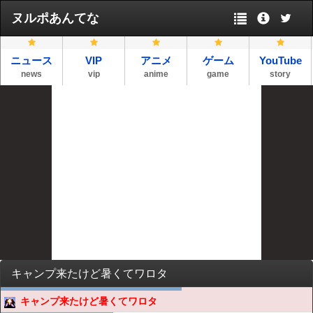
ヌルポあんてな
ニュース
VIP
アニメ
ゲーム
YouTube
news
vip
anime
game
story
キャンプ来たけど暑くてワロタ
キャンプ来たけど暑くてワロタ