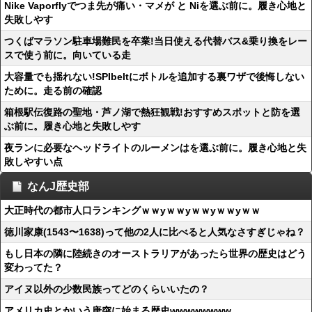
Nike Vaporflyでつま先が痛い・マメが と Niを選ぶ前に。履き心地と
失敗しやす
つくばマラソン駐車場難民を卒業!当日使える代替バス&乗り換をレー
スで使う前に。向いている走
大容量でも揺れない!SPIbeltにボトルを追加する裏ワザで後悔しない
ために。走る前の確認
箱根駅伝復路の聖地・芦ノ湖で熱狂観戦!おすすめスポットと防を選
ぶ前に。履き心地と失敗しやす
夜ランに必要なヘッドライトのルーメンはを選ぶ前に。履き心地と失
敗しやすい点
なんJ歴史部
大正時代の都市人口ランキングｗｗyｗｗyｗｗyｗｗyｗｗ
徳川家康(1543〜1638)って他の2人に比べると人気なさすぎじゃね？
もし日本の隣に陸続きのオーストラリアがあったら世界の歴史はどう
変わってた？
アイヌ以外の少数民族ってどのくらいいたの？
アメリカ史とかいう唐突に始まる歴史wwwwwwww