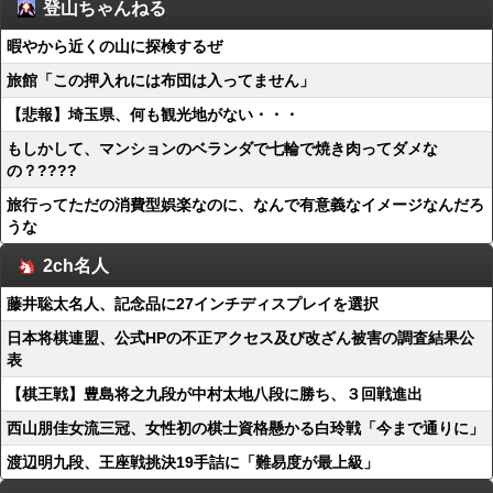
登山ちゃんねる
暇やから近くの山に探検するぜ
旅館「この押入れには布団は入ってません」
【悲報】埼玉県、何も観光地がない・・・
もしかして、マンションのベランダで七輪で焼き肉ってダメな
の？????
旅行ってただの消費型娯楽なのに、なんで有意義なイメージなんだろ
うな
2ch名人
藤井聡太名人、記念品に27インチディスプレイを選択
日本将棋連盟、公式HPの不正アクセス及び改ざん被害の調査結果公
表
【棋王戦】豊島将之九段が中村太地八段に勝ち、３回戦進出
西山朋佳女流三冠、女性初の棋士資格懸かる白玲戦「今まで通りに」
渡辺明九段、王座戦挑決19手詰に「難易度が最上級」