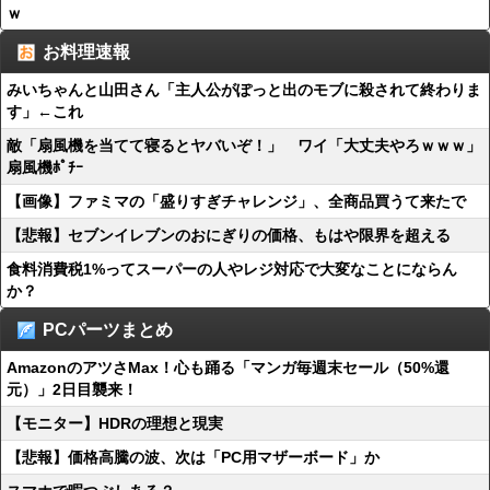
ｗ
お料理速報
みいちゃんと山田さん「主人公がぽっと出のモブに殺されて終わりま
す」←これ
敵「扇風機を当てて寝るとヤバいぞ！」 ワイ「大丈夫やろｗｗｗ」
扇風機ﾎﾟﾁｰ
【画像】ファミマの「盛りすぎチャレンジ」、全商品買うて来たで
【悲報】セブンイレブンのおにぎりの価格、もはや限界を超える
食料消費税1%ってスーパーの人やレジ対応で大変なことにならん
か？
PCパーツまとめ
AmazonのアツさMax！心も踊る「マンガ毎週末セール（50%還
元）」2日目襲来！
【モニター】HDRの理想と現実
【悲報】価格高騰の波、次は「PC用マザーボード」か