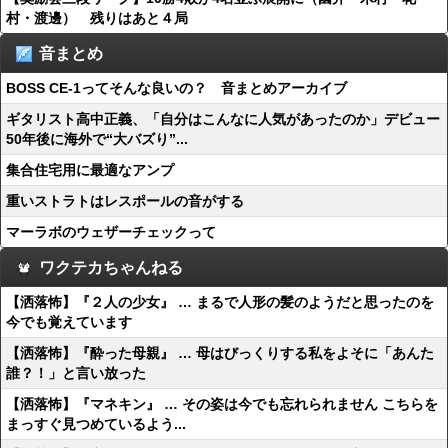
村・渡邊） 残りはあと４局
音まとめ
BOSS CE-1ってそんな良いの？ 音まとめアーカイブ
ギタリスト高中正義、「自分はこんなに人気があったのか」デビュー
50年後に海外で“大バズり”...
集合住宅用に最適なアンプ
重いストラトはレスポールの音がする
マーラボのウェザーチェックって
ワクテカちゃんねる
【洒落怖】『２人の少女』 … まるで人形の髪のようだと思ったのを
今でも覚えています
【洒落怖】『酔った母親』 … 母はびっくりする私をよそに「あんた
誰？！」と言い放った
【洒落怖】『マネキン』 … その姿は今でも忘れられません こちらを
まっすぐ見つめているよう...