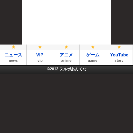
ニュース
VIP
アニメ
ゲーム
YouTube
news
vip
anime
game
story
©2012
ヌルポあんてな