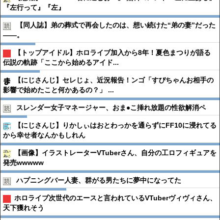
『左行って』『左』
【同人誌】弟の葬式で再会したのは、想い続けた“弟の妻”だった
――。
【トップアイドル】ホロライブ加入から8年！夏色まつりが語る
伝説の軌跡「ここから始めるアイド...
【にじさんじ】セレじょ、近況報告！ンゴ「すぴちゃんお相手の
影響で始めたこと何かあるの？」 ...
スレンダー女子マネージャー、おま●︎こ挿れ放題の性欲解消ペ
【にじさんじ】りかしぃはおとわっかを通らずにFF10に浸れてる
から幸せ者なんかもしれん
【画像】イラストレーターVTuberさん、自分の工ロフィギュアを
発売wwwww
ハプニングバー人妻、群がる男たちに夢中になってた
ホロライブ次世代のエースと言われているVTuberヴィヴィさん、
天下獲れそう