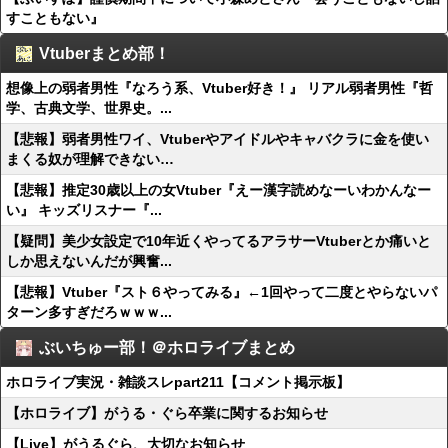
すこともない』
Vtuberまとめ部！
想像上の弱者男性『なろう系、Vtuber好き！』 リアル弱者男性『哲
学、古典文学、世界史。...
【悲報】弱者男性ワイ、Vtuberやアイドルやキャバクラに金を使い
まくる奴が理解できない…
【悲報】推定30歳以上の女Vtuber『えー漢字読めなーいわかんなー
い』 キッズリスナー『...
【疑問】美少女設定で10年近くやってるアラサーVtuberとか痛いと
しか思えないんだが興奮...
【悲報】Vtuber『スト６やってみる』←1回やって二度とやらないパ
ターン多すぎだろｗｗｗ...
ぶいちゅー部！＠ホロライブまとめ
ホロライブ実況・雑談スレpart211【コメント掲示板】
【ホロライブ】がうる・ぐら卒業に関するお知らせ
【Live】がうるぐら、大切なお知らせ