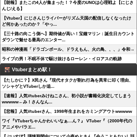
【朗報】またこの4人が集まった！？今度のUNOは心理戦よ【にじさ
んじ/える】
【Vtuber】にじさんじライバーがリズム天国の配信しなくなったけ
ど何かあったのか？「やっ...
【三十路の向こう側へ】期待値が高い！宝鐘マリン：誕生日カウント
ダウンで魅せる最高のエンター...
昭和の神漫画「ドラゴンボール、ドラえもん、火の鳥、、、」令和→
ライブの男！不眠不休で駆け抜けるローレン・イロアスの軌跡
Vtuberまとめ駅！
【たしかに？】X民さん『現代オタクが割れ行為を異常に叩く理由、
ソシャゲとVTuberしか追...
【速報】人気Vtuberみけねこさん、初小説が書籍化決定してしまう
wwwww←み！さんなん...
【悲報】人気Vtuberさん、1998年生まれをカミングアウトwwwww
ワイ『VTuberちゃんかわいいなぁ…ん？』 VTuber『（2000年代の
アニメやバラエ...
【ぶいすぽ】謹慎期間中について小森めとさん『会うこともないし話