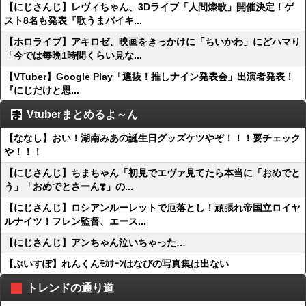
【にじさんじ】レヴィちゃん、3Dライブ「人間燦歌」開催決定！ゲ
スト8名も発表『歌うまバイキ...
【ホロライブ】アキロゼ、映画をきっかけに「ちいかわ」にどハマり
「今では毎晩1時間くらい見な...
【VTuber】Google Play「選抜！推しナイン発表会」出演者発表！
『にじだけと思...
Vtuberまとめるよ～ん
【ななし】おい！湖南みあの誕生日グッズケツやぞ！！！要チェック
や！！！
【にじさんじ】ちまちゃん「初見でエヴァ見てたら本当に「おめでと
う」「おめでとさーん❣️」の...
【にじさんじ】ロシアンルーレットで厄落とし！頑張れ帝国立ロイヤ
ルナイツ！フレン監督、エース...
【にじさんじ】アンちゃん泣いちゃった…
【ぶいすぽ】れんくんﾓｶｻｰﾝはなびの写真集は出ない
トレンドの通り道