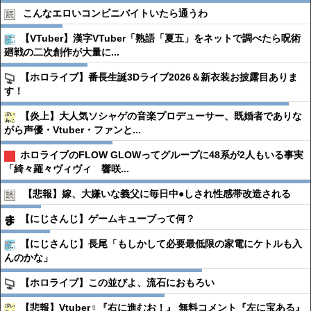
こんなエロいコンビニバイトいたら通うわ
【VTuber】漢字VTuber「熟語「夏五」をネットで調べたら呪術
廻戦の二次創作が大量に...
【ホロライブ】番長生誕3Dライブ2026＆新衣装お披露目ありま
す！
【炎上】大人気ソシャゲの音楽プロデューサー、既婚者でありな
がら声優・Vtuber・ファンと...
ホロライブのFLOW GLOWってグループに48系が2人もいる事実
「綺々羅々ヴィヴィ 響咲...
【悲報】嫁、大嫌いな義父に毎日中●︎しされ性感帯改造される
【にじさんじ】ゲームキューブって何？
【にじさんじ】長尾「もしかして必要最低限の家電にケトルも入
んのかな」
【ホロライブ】この並びよ、流石におもろい
【悲報】Vtuber♀『右に進むお！』 無料コメント『左に宝ある』