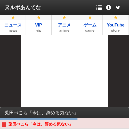
ヌルポあんてな
ニュース
VIP
アニメ
ゲーム
YouTube
news
vip
anime
game
story
兎田ぺこら「今は、辞める気ない」
兎田ぺこら「今は、辞める気ない」