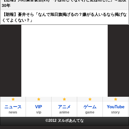
30年
【朗報】蒼井そら「なんで旭日旗掲げるの？嫌がる人いるなら掲げな
くてよくない？」
ニュース
VIP
アニメ
ゲーム
YouTube
news
vip
anime
game
story
©2012
ヌルポあんてな