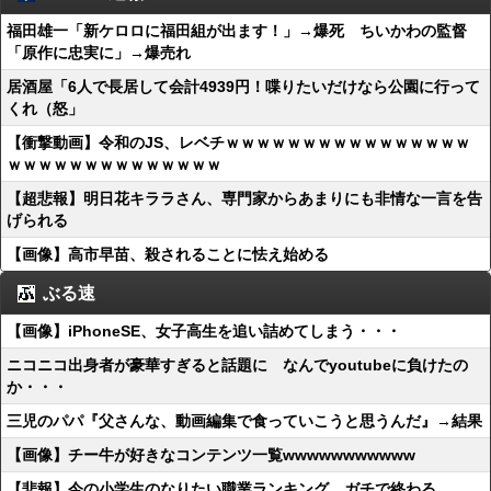
福田雄一「新ケロロに福田組が出ます！」→爆死 ちいかわの監督
「原作に忠実に」→爆売れ
居酒屋「6人で長居して会計4939円！喋りたいだけなら公園に行って
くれ（怒」
【衝撃動画】令和のJS、レベチｗｗｗｗｗｗｗｗｗｗｗｗｗｗｗｗ
ｗｗｗｗｗｗｗｗｗｗｗｗｗｗ
【超悲報】明日花キララさん、専門家からあまりにも非情な一言を告
げられる
【画像】高市早苗、殺されることに怯え始める
ぶる速
【画像】iPhoneSE、女子高生を追い詰めてしまう・・・
ニコニコ出身者が豪華すぎると話題に なんでyoutubeに負けたの
か・・・
三児のパパ『父さんな、動画編集で食っていこうと思うんだ』→結果
【画像】チー牛が好きなコンテンツ一覧wwwwwwwwwww
【悲報】今の小学生のなりたい職業ランキング、ガチで終わる