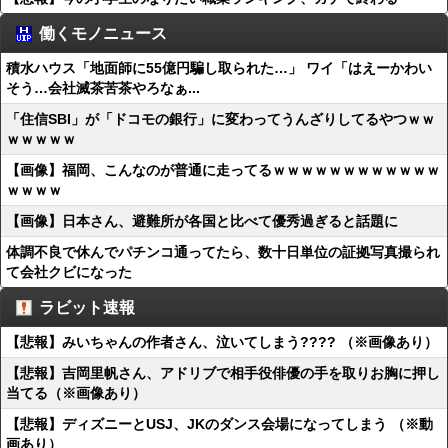
働くモノニュース
積水ハウス「地面師に55億円騙し取られた…」 ワイ「はえーかわい
そう…会社滅茶苦茶やろなぁ...
「住信SBI」が「ドコモの銀行」に変わってうんざりしてるやつｗｗ
ｗｗｗｗｗ
【画像】福岡、こんなのが普通に走ってるｗｗｗｗｗｗｗｗｗｗｗｗ
ｗｗｗｗ
【画像】日本さん、避難所が各国と比べて優秀過ぎると話題に
体調不良で休んでパチンコ通ってたら、数十日単位の証拠写真撮られ
て会社クビになった
ラビット速報
【悲報】みいちゃんの作者さん、泣いてしまう???? （※画像あり）
【悲報】吉岡里帆さん、アドリブで相手役俳優の手を取りお胸に押し
当てる（※画像あり）
【悲報】ディズニーとUSJ、JKのダンス会場になってしまう （※動
画あり）