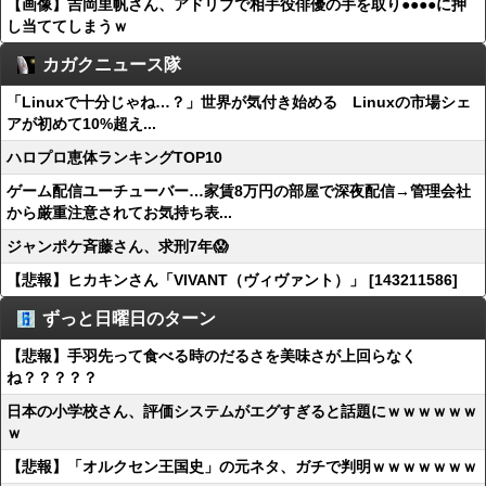
【画像】吉岡里帆さん、アドリブで相手役俳優の手を取り●●●●に押
し当ててしまうｗ
カガクニュース隊
「Linuxで十分じゃね…？」世界が気付き始める Linuxの市場シェ
アが初めて10%超え...
ハロプロ恵体ランキングTOP10
ゲーム配信ユーチューバー…家賃8万円の部屋で深夜配信→管理会社
から厳重注意されてお気持ち表...
ジャンポケ斉藤さん、求刑7年😱
【悲報】ヒカキンさん「VIVANT（ヴィヴァント）」 [143211586]
ずっと日曜日のターン
【悲報】手羽先って食べる時のだるさを美味さが上回らなく
ね？？？？？
日本の小学校さん、評価システムがエグすぎると話題にｗｗｗｗｗｗ
ｗ
【悲報】「オルクセン王国史」の元ネタ、ガチで判明ｗｗｗｗｗｗｗ