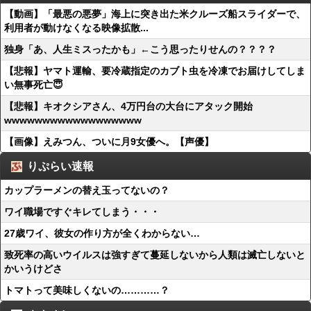
【動画】「最悪の悪夢」海上に突き出た米クルーズ船スライダーで、
利用者が動けなくなる映像拡散...
独身「あ、人生ミスったかも」←こう思ったりせんの？？？？
【悲報】ヤマト運輸、要冷蔵指定のカブト虫を冷凍でお届けしてしま
い無事死亡😇
【悲報】キオクシアさん、4万円台の大台にアタック開始
wwwwwwwwwwwwwwwwww
【画像】えみつん、ついに月9女優へ。【声優】
りぷらい速報
カップラーメンの替え玉ってないの？
ワイ職場ですぐキレてしまう・・・
27歳ワイ、彼女の作り方が全くわからない…
致死率の高いウイルスは強すぎて蔓延しないから人類は滅亡しないと
かいうけどさ
トマトって美味しくないの…………？