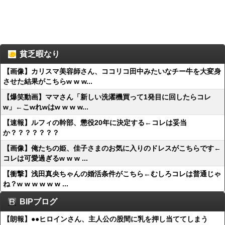
貧乏暇なり
【画像】カリスマ美容師さん、ココリコ田中みたいなチー牛を大変身
させた結果がこちらw w w...
【爆笑動画】ママさん「新しい洗濯機買って1発目に回したらコレ
w」←こwれwはw w w w...
【速報】ルフィの幹部、懲役20年に決定する←コレは妥当
か？？？？？？？
【画像】俺たちの姫、佳子さまのお気に入りのドレスがこちらです←
コレは可愛過ぎるw w w ...
【衝撃】浅田真央ちゃんの婚活条件がこちら←むしろコレは普通じゃ
ね？w w w w w w ...
BIPブログ
【朗報】●●ヒロインさん、主人公の股間に乳を押し当ててしまう