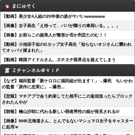
まにゅそく
【動画】美少女4人組の20年後の姿がヤバいwwwwww
【画像】女子高生「え待って、パパが隣りの車両いる。。。」
【画像】お前らこの超美人が整形か否か判定たのむ！！
【動画】小池栄子似のGカップ女子高生「知らないオジさんに襲われ
てオッパイ揉まれた」
【動画】韓国アイドルさん、ヱチヱチ限界点を超えてしまう
Ｚチャンネル＠ＶＩＰ
【なぞ】福田監督「新ケロロに福田組が出ます！」→爆死 ちいかわ
の監督「原作に忠実に」→爆売...
【悲報】マチアプで会う約束してた相手にこの返信送ったらブロック
されたんやが
【朗報】檜山沙耶に代わる新しい弱者男性の姫が発見される///
【画像】NHK北海道さん、とんでもないマシュマロ女子をキャスター
に起用ｗ