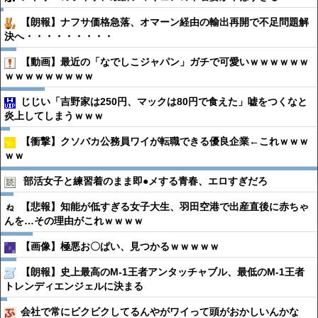
【朗報】ナフサ価格急落、オマーン経由の輸出再開で不足問題解
決へ・・・・・・・・・
【動画】最近の「なでしこジャパン」ガチで可愛いｗｗｗｗｗｗ
ｗｗｗｗｗｗｗｗｗ
じじい「吉野家は250円、マックは80円で食えた」嘘をつくなと
炎上してしまうｗｗｗ
【衝撃】クソバカ公務員ワイが転職できる優良企業←これｗｗｗ
ｗｗ
部活女子と練習着のまま即●︎メする青春、エロすぎだろ
【悲報】知能が低すぎる女子大生、羽田空港で出産直後に赤ちゃ
んを…その理由がこれｗｗｗｗ
【画像】極悪お〇ぱい、見つかるｗｗｗｗｗ
【朗報】史上最高のM-1王者アンタッチャブル、最低のM-1王者
トレンディエンジェルに決まる
会社で常にビクビクしてるんやがワイって頭がおかしいんかな