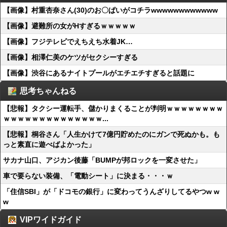
【画像】村重杏奈さん(30)のお〇ぱいがコチラwwwwwwwwwwww
【画像】避難所の女がHすぎるｗｗｗｗｗ
【画像】フジテレビでえちえち水着JK…
【画像】相澤仁美のケツがセクシーすぎる
【画像】渋谷にあるナイトプールがエチエチすぎると話題に
思考ちゃんねる
【悲報】タクシー運転手、儲かりまくることが判明ｗｗｗｗｗｗｗｗ
ｗｗｗｗｗｗｗｗｗｗｗｗｗｗ...
【悲報】桐谷さん「人生かけて7億円貯めたのにガンで死ぬかも。も
っと素直に遊べばよかった」
サカナ山口、アジカン後藤「BUMPが邦ロックを一変させた」
車で要らない装備、「電動シート」に決まる・・・ｗ
「住信SBI」が「ドコモの銀行」に変わってうんざりしてるやつw w
w
VIPワイドガイド