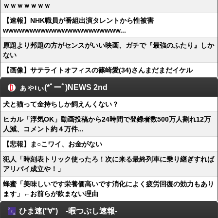
ｗｗｗｗｗｗｗ
【速報】NHK職員が番組出演タレントから性被害
wwwwwwwwwwwwwwwwwwwwww...
原題より邦題の方がセンスがいい映画、ガチで『最強のふたり』しか
ない
【画像】サテライトオフィスの篠崎愛(34)さんまだまだイケル
ぁゃιぃ(*ﾟーﾟ)NEWS 2nd
犬と猫って金持ちしか飼えんくない？
ヒカル「浮気OK」動画投稿から24時間で登録者数500万人割れ12万
人減、コメント約４万件...
【悲報】ま○こワイ、お金がない
犯人「時刻表トリック使ったろ！次に来る最終列車に乗り継ぎすれば
アリバイ成立や！」
蜂蜜「美味しいです栄養価高いです消化によく疲労回復の効力もあり
ます」←お前らが飲まない理由
ひま速(°∀°) -暇つぶし速報-