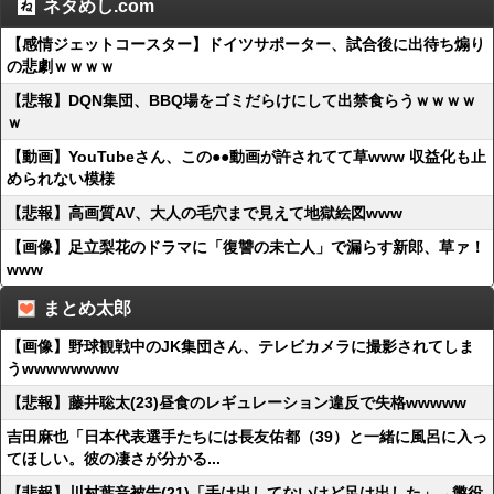
ネタめし.com
【感情ジェットコースター】ドイツサポーター、試合後に出待ち煽り
の悲劇ｗｗｗｗ
【悲報】DQN集団、BBQ場をゴミだらけにして出禁食らうｗｗｗｗ
ｗ
【動画】YouTubeさん、この●●動画が許されてて草www 収益化も止
められない模様
【悲報】高画質AV、大人の毛穴まで見えて地獄絵図www
【画像】足立梨花のドラマに「復讐の未亡人」で漏らす新郎、草ァ！
www
まとめ太郎
【画像】野球観戦中のJK集団さん、テレビカメラに撮影されてしま
うwwwwwwww
【悲報】藤井聡太(23)昼食のレギュレーション違反で失格wwwww
吉田麻也「日本代表選手たちには長友佑都（39）と一緒に風呂に入っ
てほしい。彼の凄さが分かる...
【悲報】川村葉音被告(21)「手は出してないけど足は出した」→懲役