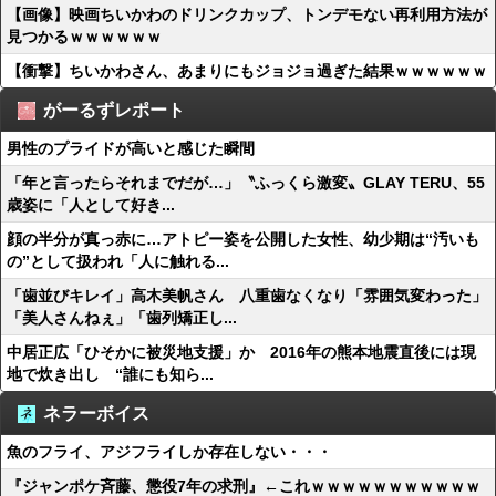
【画像】映画ちいかわのドリンクカップ、トンデモない再利用方法が
見つかるｗｗｗｗｗｗ
【衝撃】ちいかわさん、あまりにもジョジョ過ぎた結果ｗｗｗｗｗｗ
がーるずレポート
男性のプライドが高いと感じた瞬間
「年と言ったらそれまでだが…」〝ふっくら激変〟GLAY TERU、55
歳姿に「人として好き...
顔の半分が真っ赤に…アトピー姿を公開した女性、幼少期は“汚いも
の”として扱われ「人に触れる...
「歯並びキレイ」高木美帆さん 八重歯なくなり「雰囲気変わった」
「美人さんねぇ」「歯列矯正し...
中居正広「ひそかに被災地支援」か 2016年の熊本地震直後には現
地で炊き出し “誰にも知ら...
ネラーボイス
魚のフライ、アジフライしか存在しない・・・
『ジャンポケ斉藤、懲役7年の求刑』←これｗｗｗｗｗｗｗｗｗｗｗ