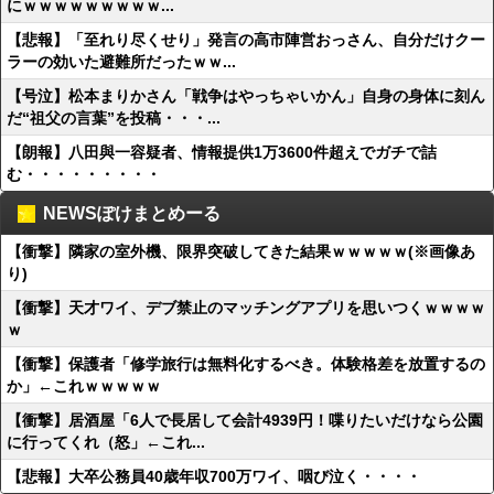
にｗｗｗｗｗｗｗｗｗ...
【悲報】「至れり尽くせり」発言の高市陣営おっさん、自分だけクー
ラーの効いた避難所だったｗｗ...
【号泣】松本まりかさん「戦争はやっちゃいかん」自身の身体に刻ん
だ“祖父の言葉”を投稿・・・...
【朗報】八田與一容疑者、情報提供1万3600件超えでガチで詰
む・・・・・・・・・
NEWSぽけまとめーる
【衝撃】隣家の室外機、限界突破してきた結果ｗｗｗｗｗ(※画像あ
り)
【衝撃】天才ワイ、デブ禁止のマッチングアプリを思いつくｗｗｗｗ
ｗ
【衝撃】保護者「修学旅行は無料化するべき。体験格差を放置するの
か」←これｗｗｗｗｗ
【衝撃】居酒屋「6人で長居して会計4939円！喋りたいだけなら公園
に行ってくれ（怒」←これ...
【悲報】大卒公務員40歳年収700万ワイ、咽び泣く・・・・