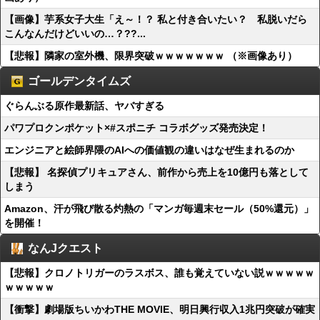
【画像】芋系女子大生「え～！？ 私と付き合いたい？ 私脱いだら
こんなんだけどいいの…？??...
【悲報】隣家の室外機、限界突破ｗｗｗｗｗｗｗ （※画像あり）
ゴールデンタイムズ
ぐらんぶる原作最新話、ヤバすぎる
パワプロクンポケット×#スポニチ コラボグッズ発売決定！
エンジニアと絵師界隈のAIへの価値観の違いはなぜ生まれるのか
【悲報】 名探偵プリキュアさん、前作から売上を10億円も落として
しまう
Amazon、汗が飛び散る灼熱の「マンガ毎週末セール（50%還元）」
を開催！
なんJクエスト
【悲報】クロノトリガーのラスボス、誰も覚えていない説ｗｗｗｗｗ
ｗｗｗｗｗ
【衝撃】劇場版ちいかわTHE MOVIE、明日興行収入1兆円突破が確実