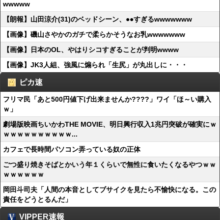
wwwww
【朗報】山田涼介(31)のベッドシーン、●●すぎるwwwwwww
【画像】磯山さやかのガチで柔らかそうなお乳wwwwwww
【画像】日本のOL、やはりシコすぎることが判明wwww
【画像】JK3人組、強風に煽られ「生尻」が丸出しに・・・
ピカ速
フリマ民「あと500円値下げ出来ませんか????」ワイ「ほ～い購入
ｗ」
劇場版映画ちいかわTHE MOVIE、明日興行収入1兆円突破が確実にｗ
ｗｗｗｗｗｗｗｗｗｗ...
カフェで長時間パソコン弄っている奴の正体
ごつ盛り焼きそばとかいう年１くらいで無性に食いたくなるやつｗｗ
ｗｗｗｗｗｗ
岡田斗司夫「人間の本音としてブサイクを見たら不愉快になる。この
責任をどうとるんだ」
VIPPER速報