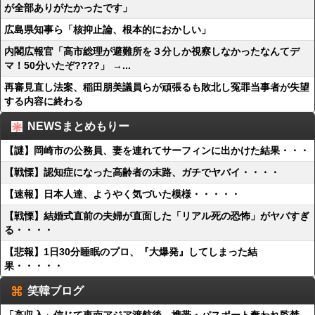
が全部ありがたかったです」
広島県知事ら「核抑止論、根本的におかしい」
内閣広報官「高市総理が避難所を３分しか視察しなかったなんてデ
マ！50分いたぞ????」 →...
再審見直し法案、稲田朋美議員らが頑張るも敗北し冤罪当事者が失望
する内容に終わる
NEWSまとめもりー
【謎】岡崎市の公務員、妻を連れてサーフィンに出かけた結果・・・
【戦慄】認知症になった高齢者の末路、ガチでヤバイ・・・・
【速報】日本人達、ようやく気づいた模様・・・・・
【戦慄】結婚式直前の夫婦が直面した「リアル死の恐怖」がヤバすぎ
る・・・・
【悲報】1日30分睡眠のプロ、『大爆発』してしまった結
果・・・・・
笑韓ブログ