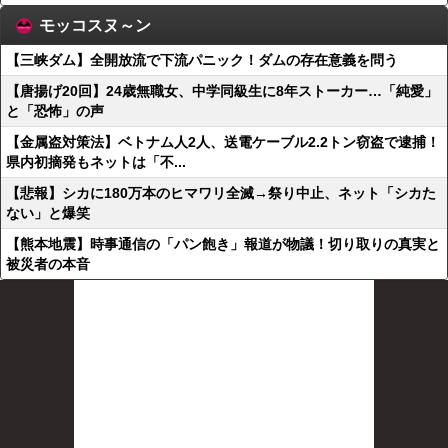
モッコスヌ～ン
【三峡ダム】全開放流で下流パニック！ダムの存在意義を問う
【唐揚げ20回】24歳無職女、中学同級生に8年ストーカー…「純愛」
と「恐怖」の声
【金属盗対策法】ベトナム人2人、送電ケーブル2.2トン窃盗で逮捕！
県内初摘発もネットは「不...
【悲報】シカに180万本のヒマワリ全滅→祭り中止、ネット「シカた
ない」と爆笑
【熊本地震】時事通信の「パン飽き」報道が物議！切り取りの真実と
被災者の本音