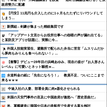
政府勢力に配慮
【円安】11兆円も介入したのに1ヶ月もたたずにリバウンドして
しまう…
新撰組←剣豪が集まった精鋭集団です
「アップデート文言からお役所仕事への怨嗟の声が漏れ出てる」
と某防災アプリが話題に、実際に今...
外国人技能実習生、避難所で配られた弁当に苦言「ムスリムだか
ら豚肉もみりんも食べられない！」...
【衝撃】デビュー28年目の浜崎あゆみ、現在の姿が『お人形さん
レベル』に可愛いとネット騒然ｗ...
水道料金の紙に「先生になろう！」 教員不足、ついにここまで
来るｗｗｗ
中途入社の人妻、部署全員に肉●︎器化させられる
米国の天安門事件の言及に中国政府が激怒へ「歴史歪曲だ」
米、軍艦建造に韓国や日本の造船所で生産する案を検討