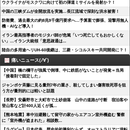
ウクライナがモスクワに向けて初の弾道ミサイルを発射か？！
中国の三峡ダムが全開放流を実施…長江流域で深刻な洪水被害！
防衛費、過去最大の約8兆9千億円要求へ…予算案で膨張、迎撃用無人
機・AIなど導入！
イラン最高指導者のモジタバ師が危篤「いつ死亡してもおかしくな
い」…イラン大統領「意思疎通は...
陸自の多用途ヘリUH-60後継は、三菱・シコルスキー共同開発に？！
痛いニュース(ﾉ∀`)
【中国】橋の欄干が強風で倒壊、中に鉄筋がないことが発覚＝当局
「接着剤で固定した」
ジャンポケ斉藤に見る量刑7年の重さ、殺してしまい傷害致死罪を狙
う方が量刑的には軽いと話題
【長野】安曇野市と大町市で土砂崩落 山中の道路が寸断 宿泊客や
登山客など計400人近くが孤...
【熊本地震】車中泊避難して留守の家からエアコン室外機盗む 警察
に「室外機が盗まれた」相談数...
【ラグビー】日本代表、歴史的初勝利ならず…オーストラリアに逆転