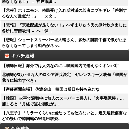
来なくなる！」 → 神戸市議...
【悲報】ホリエモン、移民受け入れ反対派の若者にブチギレ「差別す
るなんて最低だ！」 → スタ...
【悲報】『宗教配慮が足りない！』へずまりゅう氏の豚汁炊き出しに
各所に苦情殺到 → へ「保...
【悲報】ショートスリーパー堀大輔さん、多数の誹謗中傷で涙が止ま
らなくなってしまう動画がネッ...
キムチ速報
【朝鮮日報】海外では人気なのに…韓国国内で消えゆくキンパ店
北朝鮮が3万～5万人のロシア派兵決定 ゼレンスキー大統領「韓国が
我々に協力すべき」
【産経新聞主張】 佐渡金山 韓国は反日を持ち込むな
【韓国】 火事で避難中に無人のスーパーに侵入し「火事場泥棒」…
捕まると「月経で盗む衝動が」...
【八王子】「ミラーくらいは当たっても仕方ないと」過失運転傷害な
どの疑いで韓国籍の宋竜巳容疑...
保守速報