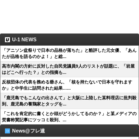
U-1 NEWS
「アニソン盆祭りで日本の品格が落ちた」と酷評した元女優、「あん
たが品格を語るのかよ！」と総...
高市内閣の方針に反対した自民党議員9人のリストが話題に、「岩屋
はどこへ行った？」との指摘も...
反核団体の代表を務める爺さん、「核を持たないで日本を守れます
か」と中学生に詰問された結果…...
「鹿児島でもこんなの出さんて」と大阪に上陸した某料理店に批判殺
到、鹿児島の養鶏家とタッグを...
「これを肯定的に書くとか頭がどうかしてるのか？」と某メディアの
焚書称賛記事にツッコミ殺到、...
News@フレ速