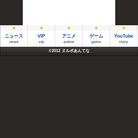
ニュース
VIP
アニメ
ゲーム
YouTube
news
vip
anime
game
story
©2012
ヌルポあんてな