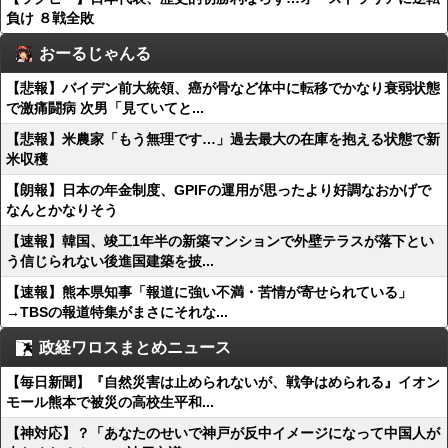
負け ８戦全敗
おーるじゃんる
【悲報】バイデン前大統領、癌が骨など体中に転移でかなり衰弱状態
で激痛闘病 次男「見ていてと...
【悲報】米農家「もう無理です…」過去最大の在庫を抱える状態で新
米収穫
【朗報】日本の年金制度、GPIFの運用が思ったより好調なおかげで
なんとかなりそう
【速報】韓国、竣工1年半の新築マンションで外壁テラスが落下とい
う信じられない後進国建築を披...
【速報】熊本県知事「報道に強い不満・苦情が寄せられている」
→TBSの報道特集がまさにそれな...
政経ワロスまとめニュース
【毎日新聞】『自然災害は止められないが、戦争はめられる』イオン
モール熊本で被災の高校生平和...
【神対応】？「あなたのせいで神戸が反中イメージになって中国人が