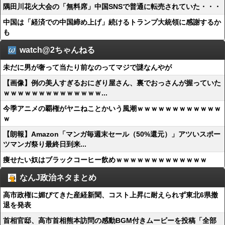
隅田川花火大会の「無料席」中国SNSで普通に転売されていた・・・
中国は「経済での中国締め上げ」続けるトランプ大統領に感謝するか
も
watch@2ちゃんねる
未だに男が奢って当たり前なのってマジで謎なんやが
【画像】例の美人すぎるおにぎり屋さん、裏でおっさんが握っていた
ｗｗｗｗｗｗｗｗｗｗｗｗｗｗ...
今季アニメの覇権がヤニねことかいう風潮ｗｗｗｗｗｗｗｗｗｗｗｗ
ｗ
【朗報】Amazon「マンガ毎週末セール（50%還元）」アツいスポー
ツマンガ祭り最終日到来...
痩せたい奴はブラックコーヒー飲めｗｗｗｗｗｗｗｗｗｗｗｗｗ
なんJ政治ネタまとめ
高市政権に媚びてきた産経新聞、コスト上昇に耐えられず東北6県撤
退を発表
首相官邸、高市首相熊本訪問の感動BGM付きムービーを投稿「全部