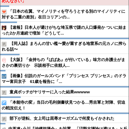
めんなさい」
「日本の右翼、マイノリティを守ろうとする別のマイノリティに
対する二重の差別」在日コリアンの...
【速報】日本人が避けがちな埼玉県で謎の人口爆発か ついに始ま
った2か月連続で増加「どうして...
【同人誌】まろんの甘い檻〜愛が重すぎる地雷系の元カノに搾ら
れる話〜
【大阪】「金持ちの『ばばあ』が付いている」味方の弁護士がま
さかの裏切りか 示談相手に依頼人...
【画像】伝説のガールズバンド「プリンセス プリンセス」のドラ
マー富田京子 61歳を報告に「...
童貞ボッチがヤリサーに入った結果wwwww
「本能寺の変」当日の毛利側書状見つかる…秀吉軍と対陣、切迫
の戦況伝え！
部下が逆転、女上司は屈辱オーガズムで何度もイかされた
中革連･小川『沖縄協議会』を設置 「辺野古議論は避ける」と反