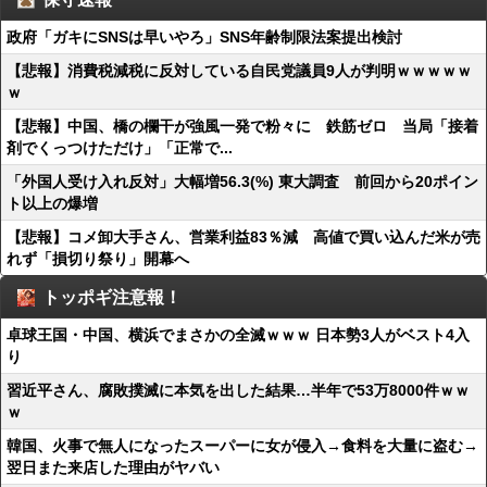
政府「ガキにSNSは早いやろ」SNS年齢制限法案提出検討
【悲報】消費税減税に反対している自民党議員9人が判明ｗｗｗｗｗ
ｗ
【悲報】中国、橋の欄干が強風一発で粉々に 鉄筋ゼロ 当局「接着
剤でくっつけただけ」「正常で...
「外国人受け入れ反対」大幅増56.3(%) 東大調査 前回から20ポイン
ト以上の爆増
【悲報】コメ卸大手さん、営業利益83％減 高値で買い込んだ米が売
れず「損切り祭り」開幕へ
トッポギ注意報！
卓球王国・中国、横浜でまさかの全滅ｗｗｗ 日本勢3人がベスト4入
り
習近平さん、腐敗撲滅に本気を出した結果…半年で53万8000件ｗｗ
ｗ
韓国、火事で無人になったスーパーに女が侵入→食料を大量に盗む→
翌日また来店した理由がヤバい