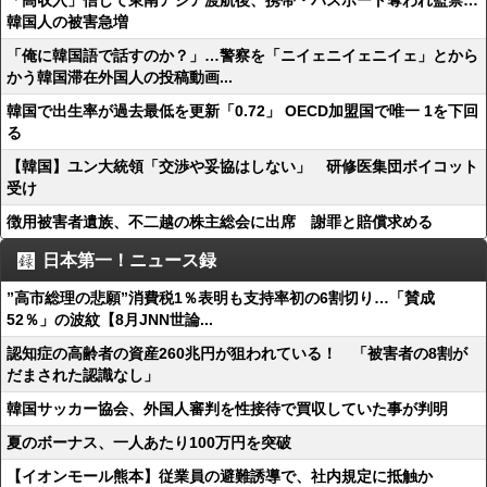
「高収入」信じて東南アジア渡航後、携帯・パスポート奪われ監禁…
韓国人の被害急増
「俺に韓国語で話すのか？」…警察を「ニイェニイェニイェ」とから
かう韓国滞在外国人の投稿動画...
韓国で出生率が過去最低を更新「0.72」 OECD加盟国で唯一 1を下回
る
【韓国】ユン大統領「交渉や妥協はしない」 研修医集団ボイコット
受け
徴用被害者遺族、不二越の株主総会に出席 謝罪と賠償求める
日本第一！ニュース録
”高市総理の悲願”消費税1％表明も支持率初の6割切り…「賛成
52％」の波紋【8月JNN世論...
認知症の高齢者の資産260兆円が狙われている！ 「被害者の8割が
だまされた認識なし」
韓国サッカー協会、外国人審判を性接待で買収していた事が判明
夏のボーナス、一人あたり100万円を突破
【イオンモール熊本】従業員の避難誘導で、社内規定に抵触か