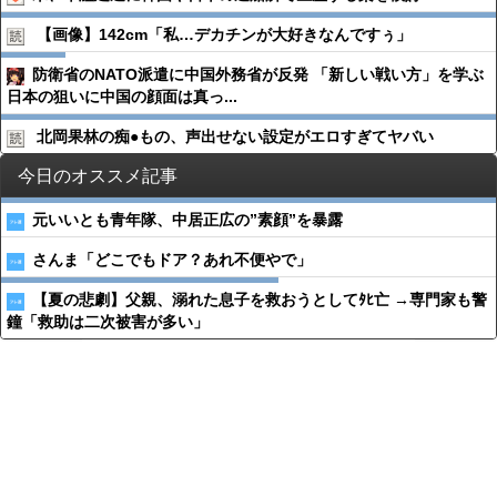
【画像】142cm「私…デカチンが大好きなんですぅ」
防衛省のNATO派遣に中国外務省が反発 「新しい戦い方」を学ぶ
日本の狙いに中国の顔面は真っ...
北岡果林の痴●︎もの、声出せない設定がエロすぎてヤバい
今日のオススメ記事
元いいとも青年隊、中居正広の”素顔”を暴露
さんま「どこでもドア？あれ不便やで」
【夏の悲劇】父親、溺れた息子を救おうとしてﾀﾋ亡 →専門家も警
鐘「救助は二次被害が多い」