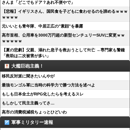
さんま「どこでもドア？あれ不便やで」
【悲報】イギリスさん、国民食を子どもに食わせるのを諦めるｗｗｗ
ｗｗｗｗ
元いいとも青年隊、中居正広の”素顔”を暴露
高市首相、公用車を3000万円超の新型センチュリーSUVに変更ｗｗ
ｗｗｗｗｗ
【夏の悲劇】父親、溺れた息子を救おうとしてﾀﾋ亡 →専門家も警鐘
「救助は二次被害が多い」
大艦巨砲主義！
移民反対派に聞きたいんやが
最強モンゴル軍に当時の科学力で勝つ方法を述べよ
もしも日本全土がRPG化したらを考えるスレ
もしかして民主主義ってさ…
高市の消費税減税ちょっとひどいわ
軍事ミリタリー速報