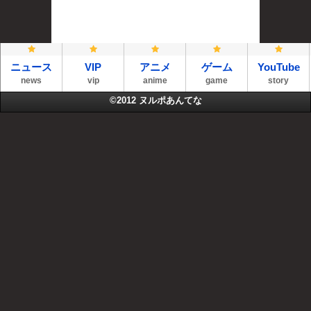
ニュース
VIP
アニメ
ゲーム
YouTube
news
vip
anime
game
story
©2012
ヌルポあんてな