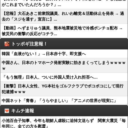
がこれまでいたんだろうか？」...
【悲報】大石あきこ前衆院議員、れいわ離党＆活動休止を発表 → 過
去の「スジを通す」宣言に】...
【動画】へずまりゅう議員、熊本地震被災地で冷感ポンチョ配布 →
被災民の衝撃の反応がコチラ...
トッポギ注意報！
韓国「血液がない！」→日本赤十字、即支援へ
中国さん、日本のトマホーク発射実験に効きまくってしまうｗｗｗｗ
ｗ
「もう無理」日本人、ついに外国人受け入れ拒否へ…
【衝撃】日本人女性、YG本社をゴルフクラブでボコボコにして現行
犯逮捕ｗｗｗ
中国ネット「青春」「うらやましい」「アニメの世界が現実に」
キムチ速報
小池百合子知事、今年も朝鮮人虐殺に追悼文送らず 関東大震災「毎
年同じ、全ての方を慰霊」