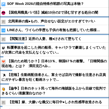
SOF Week 2026の陸自特殊作戦群の写真は本物？
【国税局職員パパ活】減給10分の2で済む甘すぎる処分の闇
北岡果林の痴●︎もの、声出せない設定がエロすぎてヤバい
LINEさん、ワイらの学歴も子供の有無も把握していた模様…
【閲覧注意】近所の人妻、種●︎けされて堕ちてく
転覆事故を起こした例の船長、キャバクラで豪遊しまくっていた
が次第に代金を支払えなくなってい...
【国のため戦うか？】日本13％、韓国67％の衝撃。「日韓関係の
現在地」とは？ 澤田克己×み...
【悲報】生動画配信者さん、富士そば店内で撮影を注意され店員
にガチギレ暴言を吐く動画ネットで...
【論争】日本のネット民って海外の海賊版を上から目線で批判で
きるぐらい清廉潔白なのか？
【悲報】嫁、大嫌いな義父に毎日中●︎しされ性感帯改造される