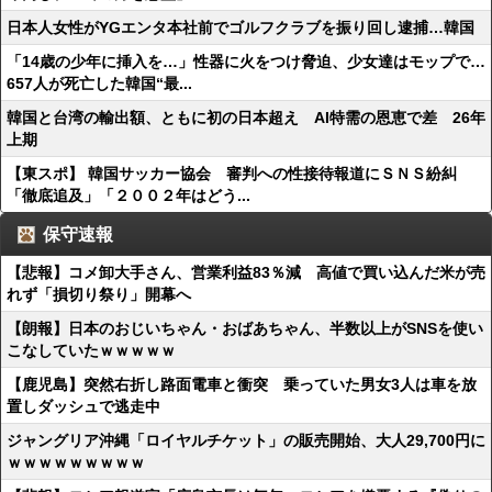
日本人女性がYGエンタ本社前でゴルフクラブを振り回し逮捕…韓国
「14歳の少年に挿入を…」性器に火をつけ脅迫、少女達はモップで…
657人が死亡した韓国“最...
韓国と台湾の輸出額、ともに初の日本超え AI特需の恩恵で差 26年
上期
【東スポ】 韓国サッカー協会 審判への性接待報道にＳＮＳ紛糾
「徹底追及」「２００２年はどう...
保守速報
【悲報】コメ卸大手さん、営業利益83％減 高値で買い込んだ米が売
れず「損切り祭り」開幕へ
【朗報】日本のおじいちゃん・おばあちゃん、半数以上がSNSを使い
こなしていたｗｗｗｗｗ
【鹿児島】突然右折し路面電車と衝突 乗っていた男女3人は車を放
置しダッシュで逃走中
ジャングリア沖縄「ロイヤルチケット」の販売開始、大人29,700円に
ｗｗｗｗｗｗｗｗｗ