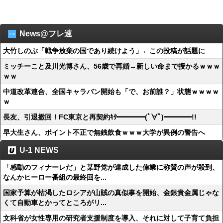
News@フレ速
大竹しのぶ「戦争放棄の国であり続けよう」←この投稿が話題に
ミッチーこと及川光博さん、56歳で再婚→新しい命まで授かるｗｗｗ
ｗｗ
中道改革連合、全国キャラバン開始も「で、お前誰？」状態ｗｗｗｗ
ｗ
長友、引退撤回！FC東京と再契約ｷﾀ━━━━(ﾟ∀ﾟ)━━━━!!
早大生さん、ポイント不正で無銭飲食ｗｗｗ大学が異例の警告へ
U-1 NEWS
「感動のフィナーレだ」と某野党が達成した偉業に称賛の声が殺到、
なんかヒーロー番組の最終回を...
国家予算が枯渇したロシアが山賊の真似事を開始、金銀貴金属じゃな
くて自動車とかってところがリ...
文科省が女性専用の研究者支援制度を導入、それに対して子育て負担