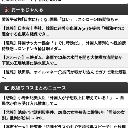
おーるじゃんる
習近平政権｢日本に行くな｣国民「はい」→スシロー14時間待ちｗ
【速報】日本赤十字社、韓国に超希少血液Jr(a-)を提供「韓国内では
適合する血液を確保でき...
【速報】韓国サッカー協会『すでに時効だ』、外国人審判らへ性的接
待疑惑→ロンドン五輪は銅メダ...
【おわった】三峡ダム、豪雨で13基の水門を開き大規模放流開始か
下流の工場地帯に洪水流入で...
【速報】秋田県、オイルマネー◯兆円が転がり込んでガチで東北最強
へ
政経ワロスまとめニュース
【悲報】小野田紀美大臣「外国人が予想以上に増えている！」 ← 自
民党が自ら受け入れ推進して...
【悲報】池袋パパ活刺殺事件、26歳の女性被告に懲役6年「司法の女
割」批判が紛糾 → ﾈｯﾄ...
【高市ガーｗ】研究者「防弾ガラスの中で平和式典スピーチした総理