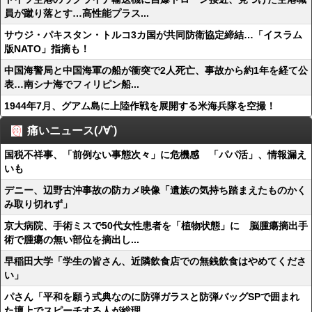
員が蹴り落とす…高性能プラス...
サウジ・パキスタン・トルコ3カ国が共同防衛協定締結…「イスラム
版NATO」指摘も！
中国海警局と中国海軍の船が衝突で2人死亡、事故から約1年を経て公
表…南シナ海でフィリピン船...
1944年7月、グアム島に上陸作戦を展開する米海兵隊を空撮！
痛いニュース(ﾉ∀`)
国税不祥事、「前例ない事態次々」に危機感 「パパ活」、情報漏え
いも
デニー、辺野古沖事故の防カメ映像「遺族の気持ち踏まえたものかく
み取り切れず」
京大病院、手術ミスで50代女性患者を「植物状態」に 脳腫瘍摘出手
術で腫瘍の無い部位を摘出し...
早稲田大学「学生の皆さん、近隣飲食店での無銭飲食はやめてくださ
い」
パさん「平和を願う式典なのに防弾ガラスと防弾バッグSPで囲まれ
た壇上でスピーチする人が総理...