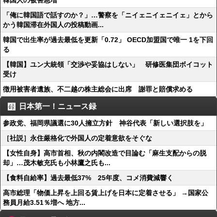
韓国人の被害急増
「俺に韓国語で話すのか？」…警察を「ニイェニイェニイェ」とから
かう韓国滞在外国人の投稿動画...
韓国で出生率が過去最低を更新「0.72」 OECD加盟国で唯一 1を下回
る
【韓国】ユン大統領「交渉や妥協はしない」 研修医集団ボイコット
受け
徴用被害者遺族、不二越の株主総会に出席 謝罪と賠償求める
日本第一！ニュース録
参政党、福岡県議選に30人擁立方針 神谷代表「新しい選択肢を」
［社説］永住厳格化で外国人の定着意欲をそぐな
【女性自身】高市首相、秋の内閣改造で目論む「麻生支配からの脱
却」…茂木敏充氏も小林鷹之氏も...
【食料自給率】過去最低37% 25年度、コメ消費減響く
高市総理「物価上昇を上回る賃上げを日本に定着させる」 →国家公
務員月給3.51％増へ 地方...