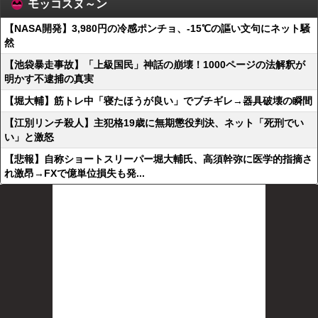
モッコスヌ～ン
【NASA開発】3,980円の冷感ポンチョ、-15℃の謳い文句にネット騒
然
【池袋暴走事故】「上級国民」神話の崩壊！1000ページの法解釈が
明かす不逮捕の真実
【堀大輔】筋トレ中「寝たほうが良い」でブチギレ→器具破壊の瞬間
【江別リンチ殺人】主犯格19歳に無期懲役判決、ネット「死刑でい
い」と激怒
【悲報】自称ショートスリーパー堀大輔氏、高須幹弥に医学的指摘さ
れ激昂→FXで億単位損失も発...