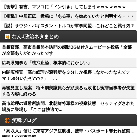
【衝撃】有吉、マツコに『ドン引き』してしまうｗｗｗｗｗｗｗ
【衝撃】中居正広、極秘に『ある事』を始めていたと判明する・・・
【謎】サウジ・パキスタン・トルコが軍事同盟…これどこと戦う気？
なんJ政治ネタまとめ
首相官邸、高市首相熊本訪問の感動BGM付きムービーを投稿「全部
が全部ありがたかったです」
広島県知事ら「核抑止論、根本的におかしい」
内閣広報官「高市総理が避難所を３分しか視察しなかったなんてデ
マ！50分いたぞ????」 →...
再審見直し法案、稲田朋美議員らが頑張るも敗北し冤罪当事者が失望
する内容に終わる
高市総理の避難所訪問、北朝鮮将軍様の視察状態 セッティグされた
場所に登場し 「ここは快適で...
笑韓ブログ
「高収入」信じて東南アジア渡航後、携帯・パスポート奪われ監禁…