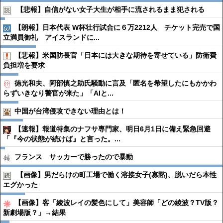
【悲報】自信がない女子大生が相手に流されるまま犯される
【朗報】日本代表 W杯壮行試合に６万2212人 チケット完売で国
立満員御礼 アイスランドに...
【悲報】米国防長官「日本には大きな期待を寄せている」防衛費
負担増を要求
徳光和夫、阿部慎之助氏騒動に言及「匿名を希望したにもかかわ
らずいきなり警官が来た」「AIと...
中国が台湾侵攻できない理由とは！
【速報】報道特集のナフサ専門家、明日6月1日に備え緊急回避
「『今の状態が続けば』と言った。...
フランス サッカーで勝ったので暴動
【画像】男だらけの町工場で働く溶接女子(寡黙)、脱いだら本性
エグかった
【画像】客「綾波レイの髪色にして」美容師「どの綾波？TV版？
新劇場版？」→結果