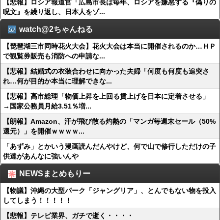
【悲報】ロシア報道官「広島市長は毎年、ロシアを嫌悪する『偽りの
呪文』を繰り返し、日本人をゾ...
watch@2ちゃんねる
【琵琶湖三市同時花火大会】花火大会は本当に開催されるのか…ＨＰ
で観覧券販売も消防への申請な...
【悲報】結婚式の衣装合わせに向かった夫婦「何度も何度も追突さ
れ…何が目的か本当に理解できな...
【悲報】高市総理「物価上昇を上回る賃上げを日本に定着させる」
→国家公務員月給3.51％増...
【朗報】Amazon、汗が飛び散る灼熱の「マンガ毎週末セール（50%
還元）」を開催ｗｗｗｗ...
「あずみ」とかいう漫画読んだんやけど、何で山で修行しただけの子
供達があんなに強いんや
NEWSまとめもりー
【物議】沖縄の大型パーク「ジャングリア」、とんでもない物を投入
してしまう！！！！！
【悲報】テレビ業界、ガチで逝く・・・・