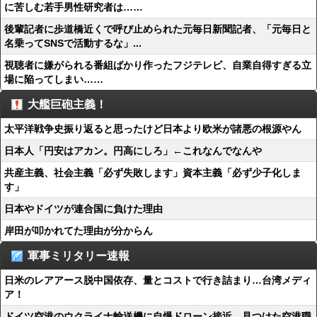
に苦しむ若手男性研究者は……
後輩記者に歩道橋近くで呼び止められた元毎日新聞記者、「元毎日と
名乗ってSNSで活動するな」...
視聴者に嫌がられる番組ばかり作ったフジテレビ、自業自得すぎる立
場に陥ってしまい……
大艦巨砲主義！
太平洋戦争史振り返ると思ったけど日本より欧米が諸悪の根源やん
日本人「円安はアカン。円高にしろ」←これなんでなんや
共産主義、社会主義「必ず失敗します」資本主義「必ず少子化しま
す」
日本やドイツが連合国に負けた理由
岸田が叩かれてた理由が分からん
軍事ミリタリー速報
日米のレアアース脱中国依存、量とコストで行き詰まり…台湾メディ
ア！
ドイツ空港のウクライナ輸送機に自爆ドローン接近、見つけた空港職